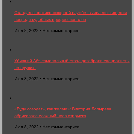
Скандал в противопожарной службе: выявлены хищения
посреди судебных профессионалов
Июл 8, 2022 • Нет комментариев
Убивший Абэ самопальный ствол разобрали специалисты
по оружию
Июл 8, 2022 • Нет комментариев
«Буду созодать, как желаю»: Виктория Лопырева
обрисовала сложный нрав отпрыска
Июл 8, 2022 • Нет комментариев