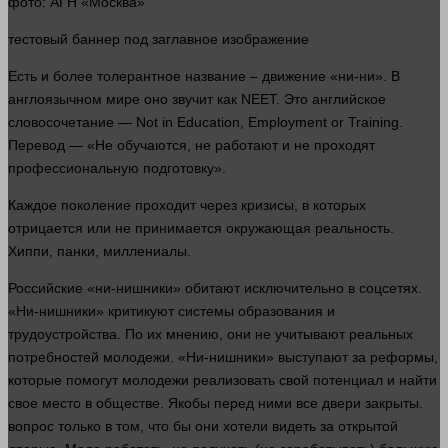
фото
: АГН «Москва»
тестовый
баннер
под заглавное изображение
Есть и более толерантное название –
движение
«ни-ни». В
англоязычном мире оно звучит как NEET. Это английское
словосочетание — Not in Education, Employment or Training.
Перевод — «Не обучаются, не работают и не проходят
профессиональную подготовку».
Каждое поколение проходит через кризисы, в которых
отрицается или не принимается окружающая реальность.
Хиппи, панки, миллениалы.
Российские «ни-нишники» обитают исключительно в соцсетях.
«Ни-нишники» критикуют
системы
образования и
трудоустройства. По их мнению, они не учитывают реальных
потребностей молодежи. «Ни-нишники» выступают за реформы,
которые помогут молодежи реализовать свой потенциал и найти
свое
место
в обществе. Якобы перед ними все двери закрыты.
вопрос
только в том, что бы они
хотели
видеть за открытой