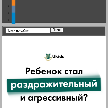
odnoklassniki
vkontakte
telegram