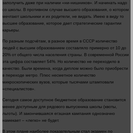
заполучить даже при наличии «ни-нишников». И начинать надо
со школы. В противном
случае
высшего образования, о котором
мечтают школьники и их родители, не видать. Имею в виду то
высшее образование, которое дает стратегические гарантии
карьеры.
По разным подсчётам, в разное
время
в СССР
количество
людей
с высшим образованием составляло примерно от 10 до
20% от общего числа населения
страны
. В современной России
эта цифра составляет 54%. Но
количество
не переходило в
качество. Были времена, когда диплом можно было приобрести
в переходе метро. Плюс несметное
количество
микроскопических вузов, которые тысячами штамповали
«специалистов».
Сегодня самое доступное бюджетное образование становится
менее доступным для рядового выпускника школы (квоты,
льготы). И закончившаяся егэшная
кампания
однозначно
намекает – «легко» не будет.
В этом плане наиболее показательным
стал
экзамен по