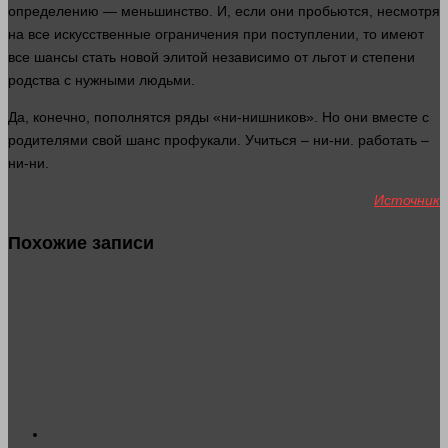
определению — меньшинство. И, если они пробьются, несмотря
на все искусственные ограничения при поступлении, то имеют
все шансы стать новой элитой независимо от льгот и степени
родства с нужными
людьми
.
Да, конечно, пополнятся ряды «ни-нишников». Но они
вместе
с
родителями свой шанс профукали. Учиться – ни-ни.
работать
–
ни-ни.
Источник
Похожие записи