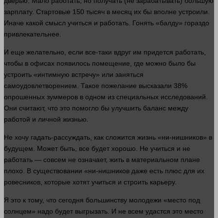
дверью. Мало
работать
, но получать (не зарабатывать) большую
зарплату. Стартовые 150 тысяч в месяц их бы вполне устроили.
Иначе какой смысл учиться и
работать
. Гонять «балду» гораздо
привлекательнее.
И еще желательно, если все-таки
вдруг
им придется
работать
,
чтобы в офисах появилось помещение, где можно было бы
устроить «интимную встречу» или заняться
самоудовлетворением. Такое пожелание высказали 38%
опрошенных зуммеров в одном из специальных исследований.
Они считают, что это помогло бы улучшить баланс между
работой и личной жизнью.
Не хочу гадать-рассуждать, как сложится
жизнь
«ни-нишников» в
будущем. Может быть, все будет хорошо. Не учиться и не
работать
—
совсем
не означает, жить в материальном плане
плохо
. В существовании «ни-нишников даже есть плюс для их
ровесников, которые хотят учиться и строить карьеру.
Я это к тому, что сегодня большинству молодежи «место под
солнцем» надо будет выгрызать. И не всем удастся это
место