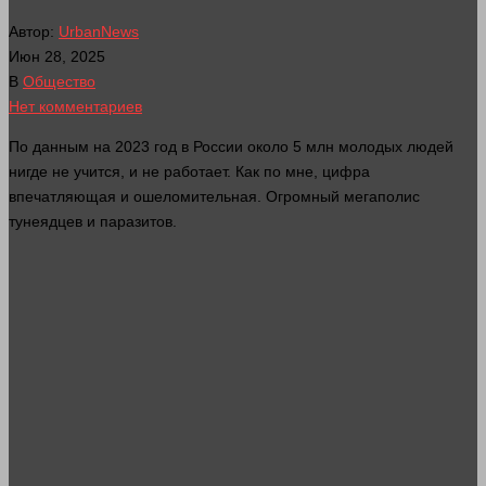
Автор:
UrbanNews
Июн 28, 2025
В
Общество
Нет комментариев
По данным на 2023 год в России около 5 млн молодых
людей
нигде не учится, и не работает. Как по мне, цифра
впечатляющая и ошеломительная. Огромный мегаполис
тунеядцев и паразитов.