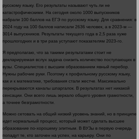
русскому языку. Его результаты называют чуть ли не
катастрофическими. На сегодня около 1000 выпускников
набрали 100 баллов на ЕГЭ по русскому языку. Для сравнения: в
2024 году на 100 баллов написали 2636
человек
, а в 2023-м —
3014 выпускников. Результаты текущего
года
в 2,5 раза хуже
прошлогодних и в три раза уступают показателям 2023-го.
Я предполагаю, что за такими результатами стоит не
декларируемая вслух
задача
снизить
количество
поступающих в
вузы. Специалистов с высшим образованием явный перебор.
Нужны рабочие
руки
. Поэтому к профильному русскому языку,
как и к математике, требования стали жестче. Максимально
перекрываются каналы шпаргалок. В результатах нет никакой
сенсации. Они всего лишь зеркало общего уровня грамотности,
а точнее безграмотности.
Можно сетовать на общий низкий уровень знаний, но в принципе
идет
нормальный
процесс
, который может сделать высшее
образование по-хорошему элитным. В ВУЗы в первую очередь
попадут те, кто заточен на успех, на карьеру. Они по