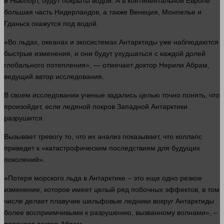
и Ньюпорт, будут покрыты
водой
. А в континентальной Европе
большая
часть
Нидерландов, а также Венеция, Монпелье и
Гданьск окажутся под
водой
.
«Во льдах, океанах и экосистемах Антарктиды уже наблюдаются
быстрые
изменения
, и они будут ухудшаться с каждой долей
глобального потепления», — отмечает
доктор
Нерили Абрам,
ведущий автор исследования.
В своем исследовании ученые задались целью точно
понять
, что
произойдет, если ледяной покров Западной Антарктики
разрушится.
Вызывает тревогу то, что их
анализ
показывает, что коллапс
приведет к «катастрофическим последствиям для будущих
поколений».
«Потеря морского льда в Антарктике – это еще одно резкое
изменение, которое имеет целый ряд побочных эффектов, в том
числе делает плавучие шельфовые ледники вокруг Антарктиды
более восприимчивыми к разрушению, вызванному волнами», –