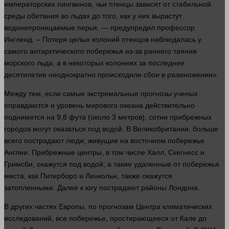
императорских пингвинов, чьи птенцы зависят от стабильной
среды обитания во льдах до того, как у них вырастут
водонепроницаемые перья, — предупредил
профессор
Ингленд. – Потеря целых колоний птенцов наблюдалась у
самого антарктического побережья из-за раннего таяния
морского льда, а в некоторых колониях за последнее
десятилетие неоднократно происходили сбои в размножении».
Между тем, если самые экстремальные прогнозы ученых
оправдаются и уровень мирового океана действительно
поднимется на 9,8 фута (около 3
метров
), сотни прибрежных
городов могут оказаться под
водой
. В Великобритании,
больше
всего пострадают
люди
, живущие на восточном побережье
Англии. Прибрежные центры, в том числе Халл, Скегнесс и
Гримсби, окажутся под
водой
, а такие удаленные от побережья
места, как Питерборо и Линкольн, также окажутся
затопленными. Далее к югу пострадают районы Лондона.
В других частях Европы, по прогнозам Центра климатических
исследований, все побережье, простирающееся от Кале до