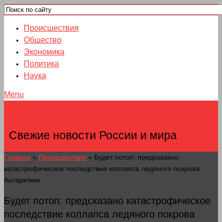
Происшествия
Общество
Экономика
Политика
Наука
Menu
НОВОСТИ ГОРОДОВ
Свежие новости России и мира
Главная
»
Происшествия
»
Будет потоп: предсказано
катастрофическое последствие коллапса ледяного покрова
Антарктики
Будет потоп: предсказано катастрофическое
последствие коллапса ледяного покрова