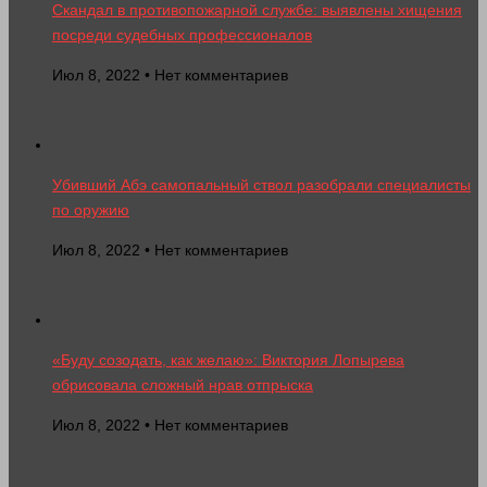
Скандал в противопожарной службе: выявлены хищения
посреди судебных профессионалов
Июл 8, 2022 • Нет комментариев
Убивший Абэ самопальный ствол разобрали специалисты
по оружию
Июл 8, 2022 • Нет комментариев
«Буду созодать, как желаю»: Виктория Лопырева
обрисовала сложный нрав отпрыска
Июл 8, 2022 • Нет комментариев