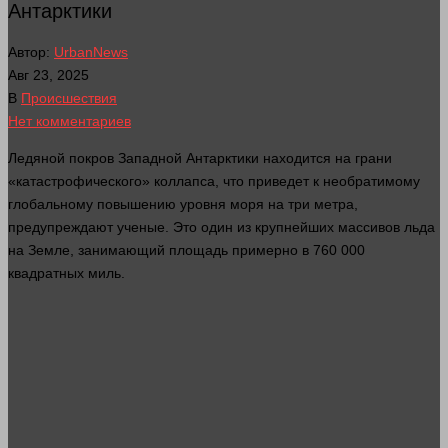
Антарктики
Автор:
UrbanNews
Авг 23, 2025
В
Происшествия
Нет комментариев
Ледяной покров Западной Антарктики находится на грани
«катастрофического» коллапса, что приведет к необратимому
глобальному повышению уровня моря на три метра,
предупреждают ученые. Это
один
из крупнейших массивов льда
на Земле, занимающий площадь примерно в 760 000
квадратных миль.