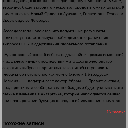
южной Дании, окажется под
водой
, наряду с Венецией. В США,
вероятно
, будет затронуто
несколько
городов в южных штатах. К
ним относятся Новый Орлеан в Луизиане, Галвестон в Техасе и
Эверглейдс во Флориде.
Исследователи надеются, что полученные результаты
подчеркнут настоятельную необходимость ограничения
выбросов CO2 и сдерживания глобального потепления.
«Единственный способ избежать дальнейших резких изменений
и их
далеко
идущих последствий – это достаточно
быстро
сократить выбросы парниковых
газов
, чтобы ограничить
глобальное потепление как можно ближе к 1,5 градусам
Цельсия», — подчеркивает
доктор
Абрам. — Правительствам,
предприятиям и сообществам необходимо будет учитывать эти
резкие
изменения
в Антарктике, которые наблюдаются
сейчас
,
при планировании будущих последствий
изменения
климата».
Источник
Похожие записи