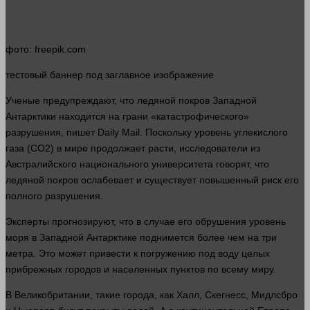
фото
: freepik.com
тестовый
баннер
под заглавное изображение
Ученые предупреждают, что ледяной покров Западной
Антарктики находится на грани «катастрофического»
разрушения, пишет Daily Mail. Поскольку уровень углекислого
газа (CO2) в мире продолжает расти, исследователи из
Австралийского национального университета
говорят
, что
ледяной покров ослабевает и существует повышенный риск его
полного разрушения.
Эксперты прогнозируют, что в
случае
его обрушения уровень
моря в Западной Антарктике поднимется более чем на три
метра. Это может привести к погружению под воду целых
прибрежных городов и населенных пунктов по всему миру.
В Великобритании, такие города, как Халл, Скегнесс, Мидлсбро