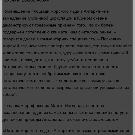
поясняет
доктор
Абрам.
«Уменьшение
площади
морского льда в Антарктике и
замедление глубинной циркуляции в Южном океане
демонстрируют тревожные
признаки
того, что он более
подвержен потеплению климата, чем считалось ранее, –
говорится далее в комментариях специалиста. – Поскольку
морской лед исчезает с
поверхности
океана, это также изменяет
количество
солнечного тепла, удерживаемого в климатической
системе, и ожидается, что это усугубит потепление в
Антарктическом регионе. Другие
изменения
на континенте
вскоре могут стать необратимыми, включая потерю
антарктических шельфовых ледников и уязвимых участков
антарктического ледяного покрова, которые они удерживают за
собой”.
По словам профессора Мэтью Ингленда, соавтора
исследования, одно из самых серьезных последствий наступит
для дикой природы Антарктиды и океанических экосистем.
«Потеря морского льда в Антарктике повышает риск вымирания