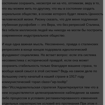
состоянии сохранить, несмотря ни на что, оптимизм, веру в то,
что мы можем жить по-другому, что мы в состоянии создать
нормальное
общество
, в основе которого будет лежать
Ценность
человеческой
жизни
. Рискну
сказать
, что для меня подлинная
глубинная русофобия — это
Вера
, что без репрессий Сталина,
без гибели миллионов
людей
мы никогда не
могли
бы построить
современное индустриальное
общество
.
И еще
одна
важная мысль. Несомненно,
правда
о сталинских
репрессиях в конце концов подорвала идеологический
фундамент социализма. Но встает
вопрос
: если эта система
несовместима с исторической правдой, если она может
сохранить стабильность только благодаря машине страха, то
вообще какой смысл в этой системе? Ведь на самом деле по
большому счету начатый в нашей стране в 1917 году
коммунистический <span class="wp-tooltip"
title="Исследовательская стратегия Характеризуется тем что в
нем осуществляется целенаправленное наблюдение за каким-
либо процессом в условиях регламентированного изменения
отдельных характеристик условий его протекания При этом п