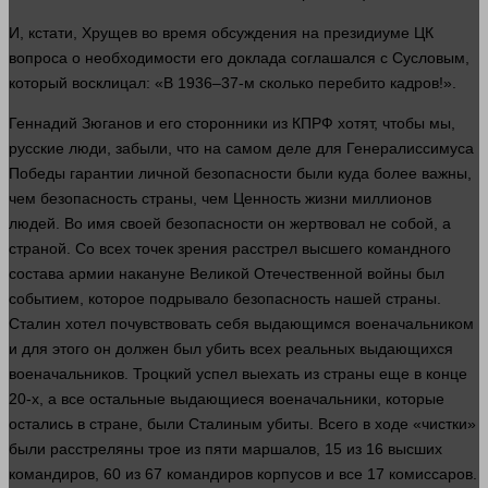
И, кстати, Хрущев во
время
обсуждения на президиуме ЦК
вопроса о необходимости его доклада соглашался с Сусловым,
который восклицал: «В 1936–37-м
сколько
перебито кадров!».
Геннадий Зюганов и его сторонники из КПРФ хотят, чтобы мы,
русские
люди
, забыли, что на самом деле для Генералиссимуса
Победы гарантии личной безопасности были куда более важны,
чем безопасность
страны
, чем
Ценность
жизни
миллионов
людей
. Во
имя
своей безопасности он жертвовал не собой, а
страной. Со всех точек зрения расстрел высшего командного
состава армии накануне Великой Отечественной
войны
был
событием, которое подрывало безопасность нашей
страны
.
Сталин
хотел
почувствовать себя выдающимся военачальником
и для этого он
должен
был убить всех реальных выдающихся
военачальников. Троцкий
успел
выехать из
страны
еще в конце
20-х, а все остальные выдающиеся военачальники, которые
остались в стране, были Сталиным убиты. Всего в ходе «чистки»
были расстреляны трое из пяти маршалов, 15 из 16 высших
командиров, 60 из 67 командиров корпусов и все 17 комиссаров.