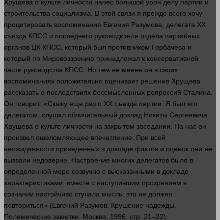
Хрущева о культе
личности
нанес
большой
урон делу
партии
и
строительства социализма. В этой связи я прежде всего хочу
процитировать воспоминания Евгения Разумова, делегата ХХ
съезда КПСС и последнего руководителя отдела партийных
органов
ЦК КПСС, который был противником Горбачева и
который по
Мировоззрению
принадлежал к консервативной
части
руководства КПСС. Но тем не менее он в своих
воспоминаниях положительно оценивает решение Хрущева
рассказать о последствиях бессмысленных репрессий Сталина.
Он
говорит
: «Скажу еще раз о ХХ съезде
партии
. Я был его
делегатом,
слушал
обличительный доклад Никиты Сергеевича
Хрущева о культе
личности
на закрытом заседании. На нас он
произвел ошеломляющее
впечатление
. При всей
неожиданности приведенных в докладе фактов и оценок они не
вызвали недоверие. Настроение многих делегатов было в
определенной мере созвучно с высказанными в докладе
характеристиками.
вместе
с наступившим прозрением в
сознании настойчиво стучала мысль: это не должно
повториться» (Евгений Разумов. Крушение надежды.
Полемические заметки. Москва, 1996, стр. 21–22).