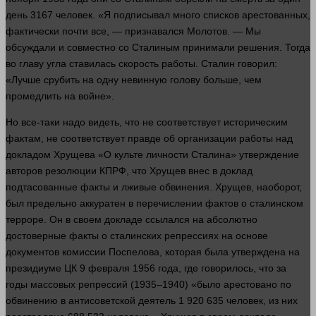
день
3167
человек
. «Я подписывал
много
списков арестованных,
фактически почти все, — признавался Молотов. — Мы
обсуждали и совместно со Сталиным принимали решения. Тогда
во главу угла ставилась скорость
работы
. Сталин
говорил
:
«Лучше срубить на одну невинную
голову
больше
, чем
промедлить на войне».
Но все-таки надо видеть, что не соответствует историческим
фактам, не соответствует правде об организации
работы
над
докладом Хрущева «О культе
личности
Сталина» утверждение
авторов резолюции КПРФ, что Хрущев внес в доклад
подтасованные факты и лживые обвинения. Хрущев, наоборот,
был предельно аккуратен в перечислении фактов о сталинском
терроре. Он в своем докладе ссылался на абсолютно
достоверные факты о сталинских репрессиях на основе
документов
комиссии Поспелова, которая была утверждена на
президиуме ЦК 9 февраля 1956
года
, где говорилось, что за
годы массовых репрессий (1935–1940) «было арестовано по
обвинению в антисоветской
деятель 1 920 635
человек
, из них