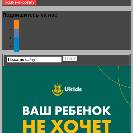
Подпишитесь на нас
odnoklassniki
vkontakte
telegram