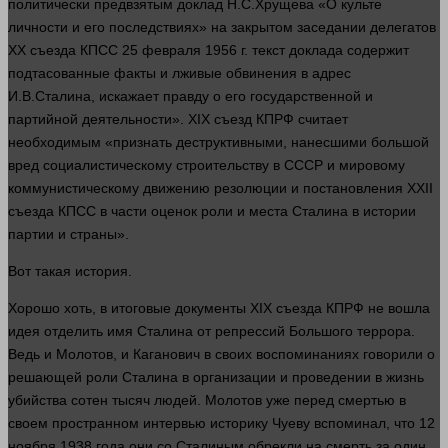
политически предвзятым доклад Н.С.Хрущева «О культе
личности
и его последствиях» на закрытом заседании делегатов
ХХ съезда КПСС 25 февраля 1956 г.
текст
доклада содержит
подтасованные факты и лживые обвинения в
адрес
И.В.Сталина, искажает правду о его государственной и
партийной деятельности». ХIХ съезд КПРФ считает
необходимым «признать деструктивными, нанесшими
большой
вред социалистическому строительству в СССР и мировому
коммунистическому движению резолюции и постановления XXII
съезда КПСС в
части
оценок роли и места Сталина в
истории
партии
и страны».
Вот такая история.
Хорошо хоть, в итоговые документы ХIХ съезда КПРФ не вошла
идея отделить
имя
Сталина от репрессий Большого террора.
Ведь и Молотов, и Каганович в своих воспоминаниях говорили о
решающей роли Сталина в организации и проведении в
жизнь
убийства
сотен тысяч
людей
. Молотов уже перед смертью в
своем пространном интервью историку Чуеву вспоминал, что 12
ноября 1938
года
они со Сталиным обрекли на
смерть
за
один