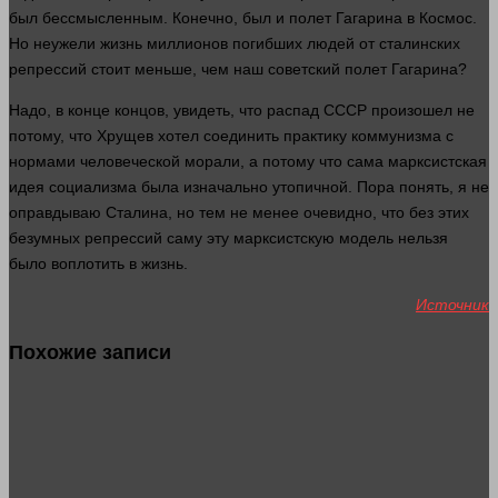
был бессмысленным. Конечно, был и полет Гагарина в
Космос
.
Но неужели
жизнь
миллионов погибших
людей
от сталинских
репрессий стоит меньше, чем наш советский полет Гагарина?
Надо, в конце концов, увидеть, что распад СССР произошел не
потому, что Хрущев
хотел
соединить практику коммунизма с
нормами человеческой морали, а потому что сама марксистская
идея социализма была изначально утопичной. Пора
понять
, я не
оправдываю Сталина, но тем не менее очевидно, что без этих
безумных репрессий саму эту марксистскую модель
нельзя
было воплотить в
жизнь
.
Источник
Похожие записи