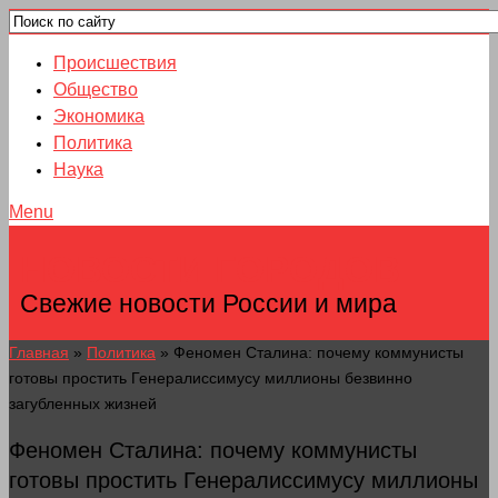
Происшествия
Общество
Экономика
Политика
Наука
Menu
НОВОСТИ ГОРОДОВ
Свежие новости России и мира
Главная
»
Политика
»
Феномен Сталина: почему коммунисты
готовы простить Генералиссимусу миллионы безвинно
загубленных жизней
Феномен Сталина: почему коммунисты
готовы простить Генералиссимусу миллионы