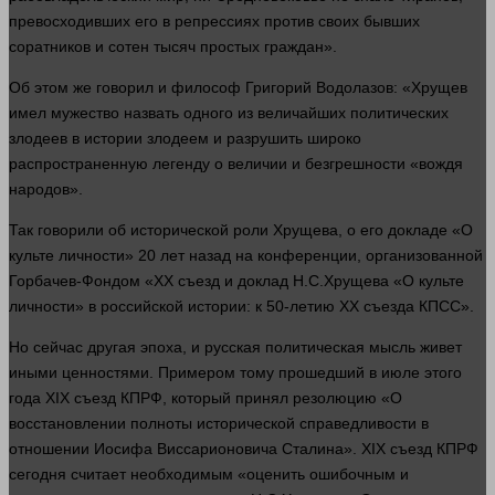
превосходивших его в репрессиях против своих бывших
соратников и сотен тысяч простых граждан».
Об этом же
говорил
и философ Григорий Водолазов: «Хрущев
имел мужество назвать
одного
из величайших политических
злодеев в
истории
злодеем и разрушить широко
распространенную легенду о величии и безгрешности «вождя
народов».
Так говорили об исторической роли Хрущева, о его докладе «О
культе личности» 20
лет
назад на конференции, организованной
Горбачев-Фондом «ХХ съезд и доклад Н.С.Хрущева «О культе
личности» в российской
истории
: к 50-летию ХХ съезда КПСС».
Но
сейчас
другая эпоха, и русская политическая мысль живет
иными ценностями. Примером тому прошедший в июле этого
года
ХIХ съезд КПРФ, который принял резолюцию «О
восстановлении полноты исторической справедливости в
отношении Иосифа Виссарионовича Сталина». ХIХ съезд КПРФ
сегодня считает необходимым «оценить ошибочным и