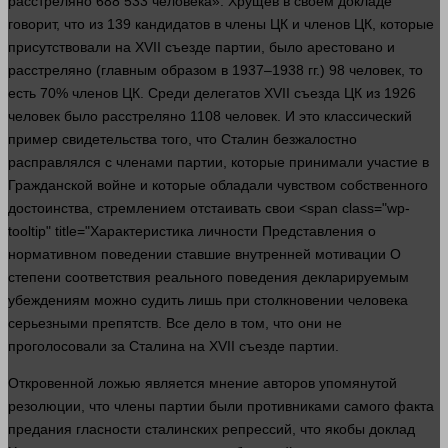
расстреляно 688 533 человека». Хрущев в своем докладе
говорит
, что из 139 кандидатов в члены ЦК и членов ЦК, которые
присутствовали на ХVII съезде
партии
, было арестовано и
расстреляно (главным образом в 1937–1938 гг.) 98
человек
, то
есть 70% членов ЦК. Среди делегатов ХVII съезда ЦК из 1926
человек
было расстреляно 1108
человек
. И это классический
пример свидетельства того, что Сталин безжалостно
расправлялся с членами
партии
, которые принимали участие в
Гражданской войне и которые обладали чувством собственного
достоинства, стремлением отстаивать свои <span class="wp-
tooltip" title="Характеристика личности Представления о
нормативном поведении ставшие внутренней мотивации О
степени соответствия реального поведения декларируемым
убеждениям можно судить лишь при столкновении человека
серьезными препятств. Все дело в том, что они не
проголосовали за Сталина на ХVII съезде
партии
.
Откровенной ложью является мнение авторов упомянутой
резолюции, что члены
партии
были противниками самого факта
предания гласности сталинских репрессий, что якобы доклад