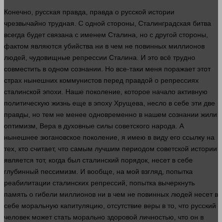
Конечно, русская
правда
,
правда
о русской
истории
чрезвычайно трудная. С
одной
стороны
, Сталинградская битва
всегда будет связана с именем Сталина, но с
другой
стороны
,
фактом являются
убийства
ни в чем не повинных миллионов
людей
, чудовищные репрессии Сталина. И это всё трудно
совместить в одном сознании. Но все-таки меня поражает этот
страх
нынешних коммунистов перед правдой о репрессиях
сталинской эпохи. Наше поколение, которое начало активную
политическую
жизнь
еще в эпоху Хрущева, несло в себе эти две
правды, но тем не менее одновременно в нашем сознании жили
оптимизм,
Вера
в духовные силы советского народа. А
нынешнее зюгановское поколение, я имею в виду его ссылку на
тех, кто считает, что самым лучшим периодом советской
истории
является тот, когда был сталинский
порядок
, несет в себе
глубинный пессимизм. И вообще, на мой
взгляд
, попытка
реабилитации сталинских репрессий, попытка вычеркнуть
память
о гибели миллионов ни в чем не повинных
людей
несет в
себе моральную капитуляцию, отсутствие веры в то, что русский
человек
может стать морально здоровой
личностью
, что он в