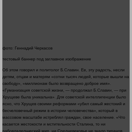
фото
: Геннадий Черкасов
тестовый
баннер
под заглавное изображение
Об этом
говорил
и политолог Б.Славин. Ее, эту радость, несли
детям, отцам и матерям «сотни тысяч
людей
, которые вышли на
свободу», «миллионам было возвращено доброе имя».
«Гуманизация советской
жизни
, —
продолжал
Б.Славин, — при
Хрущеве была уникальна». Для советской интеллигенции было
ясно
, что Хрущев своими реформами «убил самый жестокий и
бесчеловечный режим в
истории
человечества», который в
массовом масштабе истреблял граждан, свое население. «Что
касается жестокости и мстительности Сталина, то ни
рабовладельческий
мир
, ни Средневековье не знало тиранов,