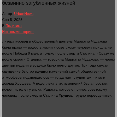
безвинно загубленных жизней
Автор:
UrbanNews
Сен 5, 2025
В
Политика
Нет комментариев
Литературовед и общественный деятель Мариэтта Чудакова
была
права
— радость
жизни
к советскому человеку пришла не
после Победы 9 мая, а только после
смерти
Сталина. «Сразу же
после
смерти
Сталина, — говорила Мариэтта Чудакова, — через
две‑три недели в воздухе было нечто другое. Три
года
спустя
ощущение
быстро
идущих изменений самой общественной
атмосферы подтвердилось — тогда нам, студентам, читали
доклад Хрущева. А подоплека этих изменений была простая:
исчез пистолет у виска. Радость, которую принес советскому
человеку после
смерти
Сталина Хрущев, трудно переоценить».