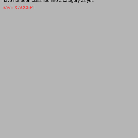
have not been classified into a category as yet.
SAVE & ACCEPT