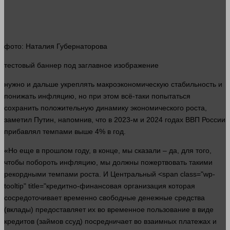
фото
: Наталия Губернаторова
тестовый
баннер
под заглавное изображение
нужно
и дальше укреплять макроэкономическую стабильность и
понижать инфляцию, но при этом всё-таки попытаться
сохранить положительную динамику экономического роста,
заметил Путин, напомнив, что в 2023-м и 2024 годах
ВВП
России
прибавлял темпами выше 4% в год.
«Но еще в
прошлом
году, в конце, мы сказали – да, для того,
чтобы побороть инфляцию, мы должны пожертвовать такими
рекордными темпами роста. И Центральный <span class="wp-
tooltip" title="кредитно-финансовая организация которая
сосредоточивает временно свободные денежные средства
(вклады) предоставляет их во временное пользование в виде
кредитов (займов ссуд) посредничает во взаимных платежах и