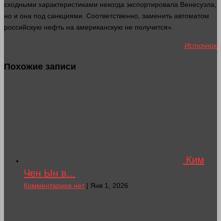
сходными характеристиками некогда экспортировала Венесуэла,
но и она под санкциями. Соответственно, заменить
автоматом
российскую нефть на американскую не получится».
Источник
Похожие записи
Ким
Чен Ын в...
Комментариев нет
| Янв 1, 2026