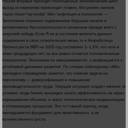
Россия впервые проходит полноценный экономический цикл:
выход из перегрева происходит плавно, без резких скачков
<span class="wp-tooltip" title="инфляция в психологии —
Затопление сознания содержанием берущим начало в
коллективном бессознательном и связанным прежде всего с
энергией либидо Если Я не в состоянии включить данные
содержания в свою сознательную жизнь то и безработицы.
Прогноз роста
ВВП
на 2025 год составляет 1–1,5%, что хоть и
ниже предыдущих
лет
, но все равно остается положительным
показателем.
Экономика
не замораживается, а возвращается к
устойчивой динамике
развития
. По словам собеседника «МК»,
президент справедливо заметил, что главная
задача
на
перспективу — диверсификация и повышение
производительности труда. Текущая ситуация создает именно те
условия, когда
бизнес
вынужден искать эффективность не через
наращивание объемов, а через технологическую модернизацию
и оптимизацию процессов. Это тот самый период, когда
закладывается фундамент для качественного, а не
количественного роста.