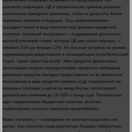
значительно опережает
возможности
предложения
, что
разгоняет инфляцию. ЦБ и правительство приняли решение
сознательно замедлить экономику, чтобы не допустить более
серьезных проблем в будущем. Под «мероприятиями»
президент имеет в виду комплекс мер денежно-кредитной
политики. Основной
инструмент
— поддержание достаточно
высокой ключевой ставки, которую ЦБ уже начал опускать: с
пикового 21% до текущих 17%. Но она еще остается на уровне,
сдерживающем кредитование и охлаждающем потребительский
Спрос
. <span class="wp-tooltip" title="кредитно-финансовая
организация которая сосредоточивает временно свободные
денежные средства (вклады) предоставляет их во временное
пользование в виде кредитов (займов ссуд) посредничает во
взаимных платежах и расчетах межд России прогнозирует
дальнейшее снижение до 15–16% к концу
года
. Параллельно
идет
нормализация бюджетной политики, включая
корректировку льготных программ кредитования».
Важно понимать — охлаждение не означает рецессию или
кризис. Как отметила глава регулятора Эльвира Набиуллина,