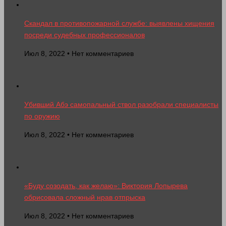
Скандал в противопожарной службе: выявлены хищения
посреди судебных профессионалов
Июл 8, 2022 • Нет комментариев
Убивший Абэ самопальный ствол разобрали специалисты
по оружию
Июл 8, 2022 • Нет комментариев
«Буду созодать, как желаю»: Виктория Лопырева
обрисовала сложный нрав отпрыска
Июл 8, 2022 • Нет комментариев