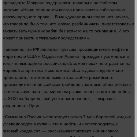
президента Макрона задерживать танкеры с российском
нефтью: «Наши оппоненты всегда призывают к соблюдению
международного
права
… В международном праве нет
ничего
,
что говорило бы о том, что можно разбойничать, пиратствовать и
захватывать чужие корабли без всякого на то основания. И это
может привести к тяжелым последствиям».
Напомнив, что РФ является третьим производителем нефти в
мире после США и Садовской Аравии, президент усомнился в
том, что выпадение российских объемов никак не отразится на
мировой энергетике и экономике. «Если даже в дурном сне
представить, что можно вывести за скобки российского
производителя и российских трейдеров, которые обеспечивают
значительную
часть
на мировом рынке, цены взлетят до небес,
за $100 за баррель, всё улетит мгновенно», — выразил
уверенность Путин.
«Суммарно Россия экспортирует около 7 млн баррелей жидких
углеводородов в сутки – это и нефть, и нефтепродукты, и
газовый конденсат, — рассказывает
эксперт
Финансового