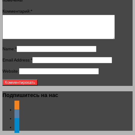
помечены
*
Комментарий:
*
Name:
*
Email Address:
*
Website:
Подпишитесь на нас
odnoklassniki
vkontakte
telegram