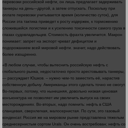
перевозки российской нефти, он лишь предлагает задерживать
танкеры на
день
—
другой
, а затем отпускать. Поскольку при
оплате перевозки учитывается
время
(
количество
суток), для
России эта тактика приведет к росту издержек, к торможению
сложившейся логистики и к усилению токсичности самого груза в
глазах судовладельцев. Стоимость фрахта увеличится. Макрон
понимает:
запрет
на экспорт чреват дефицитом и
подорожанием всей мировой нефти.
значит
, надо действовать
более изощренно.
«В любом
случае
, чтобы вытеснить российскую нефть с
глобального рынка, недостаточно просто арестовывать танкеры,
— рассуждает Юшков. –
нужно
чем-то заместить её, нарастив
собственную добычу. Американцы этого сделать точно не смогут.
Во-первых, потому, что нынешняя, довольно низкая ценовая
конъюнктура не позволяет им увеличить выпуск на своих
месторождениях. Во-вторых, надо помнить: нефть в США
сланцевая, сверхлегкая, малосернистая. По сути, это газовый
конденсат. Россия же на мировом рынке представлена тяжелым
среднесернистым сортом Urals. Он очень востребован; нефть со