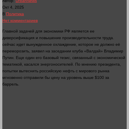
Автор:
UrbanNews
Окт 4, 2025
В
Политика
Нет комментариев
Главной задачей для
экономики
РФ является ее
диверсификация и повышение производительности труда.
сейчас
идет
вынужденное охлаждение, которое не должно её
переморозить, заявил на заседании клуба «Валдай» Владимир
Путин. Еще
один
его базовый тезис, связанный с экономической
тематикой, касался энергоносителей. По мнению президента,
попытки вытеснить российскую нефть с мирового рынка
мгновенно отправили бы цену на уровень выше $100 за
баррель.