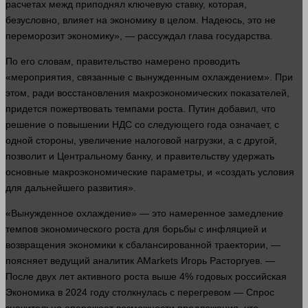
расчетах межд приподнял ключевую ставку, которая,
безусловно, влияет на экономику в целом. Надеюсь, это не
переморозит экономику», — рассуждал глава государства.
По его словам, правительство намерено проводить
«мероприятия, связанные с вынужденным охлаждением». При
этом, ради восстановления макроэкономических показателей,
придется пожертвовать темпами роста. Путин добавил, что
решение о повышении НДС со следующего
года
означает, с
одной
стороны
, увеличение налоговой нагрузки, а с
другой
,
позволит и Центральному банку, и правительству удержать
основные макроэкономические параметры, и «создать условия
для дальнейшего развития».
«Вынужденное охлаждение» — это намеренное замедление
темпов экономического роста для борьбы с инфляцией и
возвращения
экономики
к сбалансированной траектории, —
поясняет ведущий аналитик AMarkets Игорь Расторгуев. —
После двух
лет
активного роста выше 4% годовых российская
Экономика
в 2024 году столкнулась с перегревом —
Спрос