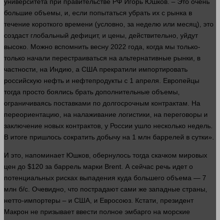
университета при правительстве РФ Игорь Юшков. – Это очень
большие объемы, и, если попытаться убрать их с рынка в
течение короткого
времени
(условно, за неделю или месяц), это
создаст глобальный
дефицит
, и цены, действительно, уйдут
высоко. Можно вспомнить весну 2022
года
, когда мы только-
только начали перестраиваться на альтернативные рынки, в
частности, на Индию, а США прекратили импортировать
российскую нефть и нефтепродукты с 1 апреля. Европейцы
тогда просто боялись брать дополнительные объемы,
ограничиваясь поставками по долгосрочным контрактам. На
переориентацию, на налаживание логистики, на переговоры и
заключение новых контрактов, у России ушло
несколько
недель.
В итоге пришлось сократить добычу на 1 млн баррелей в сутки».
И это, напоминает Юшков, обернулось тогда скачком мировых
цен до $120 за баррель марки Brent. А
сейчас
речь
идет
о
потенциальных рисках выпадения куда большего объема — 7
млн б/с. Очевидно, что пострадают сами же западные
страны
,
нетто-импортеры – и США, и Евросоюз. Кстати, президент
Макрон не призывает ввести полное эмбарго на морские