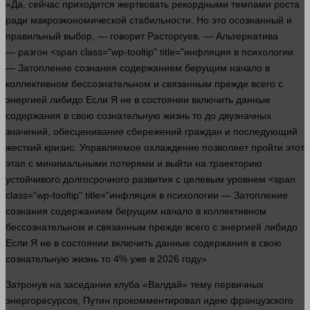
«Да,
сейчас
приходится жертвовать рекордными темпами роста
ради макроэкономической стабильности. Но это осознанный и
правильный выбор, —
говорит
Расторгуев. — Альтернатива
— разгон <span class="wp-tooltip" title="инфляция в психологии
— Затопление сознания содержанием берущим начало в
коллективном бессознательном и связанным прежде всего с
энергией либидо Если Я не в состоянии включить данные
содержания в свою сознательную жизнь то до двузначных
значений, обесценивание сбережений граждан и последующий
жесткий кризис. Управляемое охлаждение позволяет пройти этот
этап с минимальными потерями и выйти на траекторию
устойчивого долгосрочного
развития
с целевым уровнем <span
class="wp-tooltip" title="инфляция в психологии — Затопление
сознания содержанием берущим начало в коллективном
бессознательном и связанным прежде всего с энергией либидо
Если Я не в состоянии включить данные содержания в свою
сознательную жизнь то 4% уже в 2026 году».
Затронув на заседании клуба «Валдай» тему первичных
энергоресурсов, Путин прокомментировал идею французского