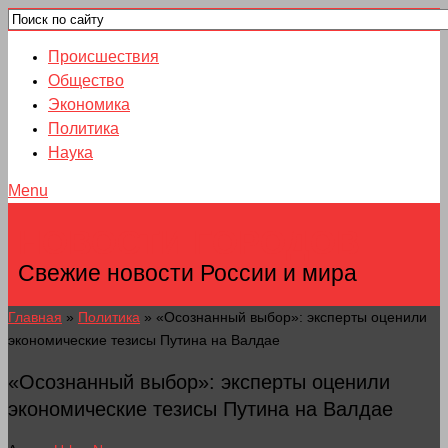
Происшествия
Общество
Экономика
Политика
Наука
Menu
НОВОСТИ ГОРОДОВ
Свежие новости России и мира
Главная
»
Политика
»
«Осознанный выбор»: эксперты оценили
экономические тезисы Путина на Валдае
«Осознанный выбор»: эксперты оценили
экономические тезисы Путина на Валдае