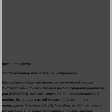
фото
: t.me/lpixras
тестовый
баннер
под заглавное изображение
Как сообщили в Центре прогнозов космической погоды
Института земного магнетизма и распространения радиоволн
ран
(ИЗМИРАН), вспышка класса X1.21, произошедшая 10
ноября, была родом из той же самой
области
, что и
предыдущая, 9 ноября (X1.79). Это область 4274, которая в
воскресенье еще только подходила к прямому вектору,