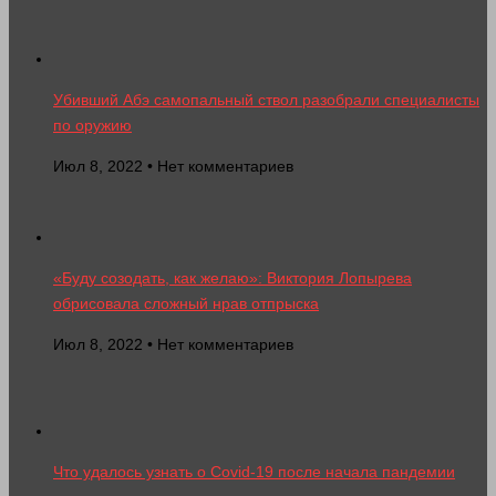
Убивший Абэ самопальный ствол разобрали специалисты
по оружию
Июл 8, 2022 • Нет комментариев
«Буду созодать, как желаю»: Виктория Лопырева
обрисовала сложный нрав отпрыска
Июл 8, 2022 • Нет комментариев
Что удалось узнать о Covid-19 после начала пандемии