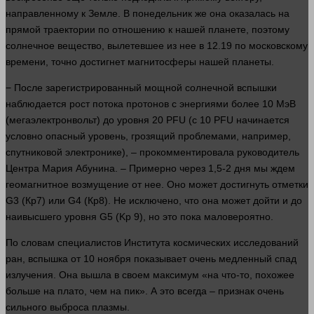
направленному к Земле. В понедельник же она оказалась на
прямой траектории по отношению к нашей планете, поэтому
солнечное вещество, вылетевшее из нее в 12.19 по московскому
времени
, точно достигнет магнитосферы нашей планеты.
− После зарегистрированный мощной солнечной вспышки
наблюдается рост потока протонов с энергиями более 10 МэВ
(мегаэлектронвольт) до уровня 20 PFU (с 10 PFU начинается
условно опасный уровень, грозящий проблемами,
например
,
спутниковой электронике), – прокомментировала руководитель
Центра Мария Абунина. – Примерно через 1,5-2
дня
мы ждем
геомагнитное возмущение от нее. Оно может достигнуть отметки
G3 (Кр7) или G4 (Кр8). Не исключено, что она может дойти и до
наивысшего уровня G5 (Kp 9), но это пока маловероятно.
По словам специалистов Института космических исследований
ран
, вспышка от 10 ноября показывает очень медленный спад
излучения. Она вышла в своем максимум «на что-то, похожее
больше
на плато, чем на пик». А это всегда –
признак
очень
сильного выброса плазмы.