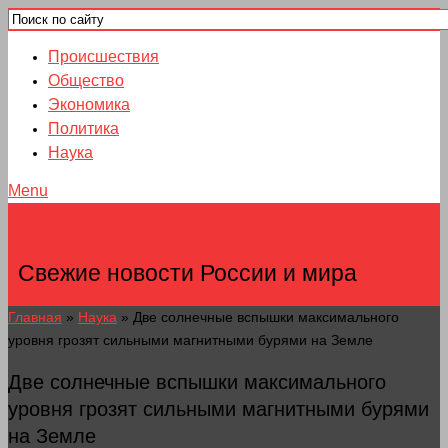
Происшествия
Общество
Экономика
Политика
Наука
Menu
НОВОСТИ ГОРОДОВ
Свежие новости России и мира
Главная
»
Наука
»
Две солнечные вспышки максимального
уровня грозят сильными магнитными бурями на Земле
Две солнечные вспышки максимального
уровня грозят сильными магнитными бурями
на Земле