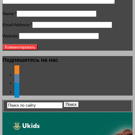
Name:
*
Email Address:
*
Website:
Подпишитесь на нас
odnoklassniki
vkontakte
telegram