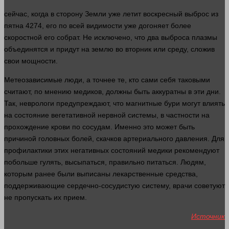
сейчас
, когда в
сторону
Земли уже летит воскресный выброс из
пятна 4274, его по всей видимости уже догоняет более
скоростной его собрат. Не исключено, что два выброса плазмы
объединятся и придут на
землю
во вторник или среду, сложив
свои мощности.
Метеозависимые
люди
, а точнее те, кто сами себя таковыми
считают, по мнению
медиков
, должны быть аккуратны в эти дни.
Так, неврологи предупреждают, что магнитные бури могут влиять
на
состояние
вегетативной нервной
системы
, в частности на
прохождение
крови
по сосудам. Именно это может быть
причиной головных болей, скачков артериального
давления
. Для
профилактики этих негативных состояний
медики
рекомендуют
побольше гулять, высыпаться, правильно питаться. Людям,
которым ранее были выписаны лекарственные
средства
,
поддерживающие сердечно-сосудистую систему, врачи советуют
не пропускать их прием.
Источник