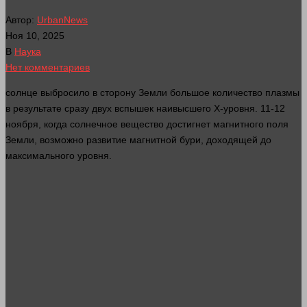
Автор:
UrbanNews
Ноя 10, 2025
В
Наука
Нет комментариев
солнце
выбросило в
сторону
Земли большое
количество
плазмы
в результате
сразу
двух вспышек наивысшего X-уровня. 11-12
ноября, когда солнечное вещество достигнет магнитного поля
Земли, возможно развитие магнитной бури, доходящей до
максимального уровня.