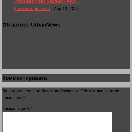
Российский космонавт...
Комментариев нет
| Апр 13, 2024
Об авторе UrbanNews
Комментировать
Ваш адрес email не будет опубликован.
Обязательные поля
помечены
*
Комментарий:
*