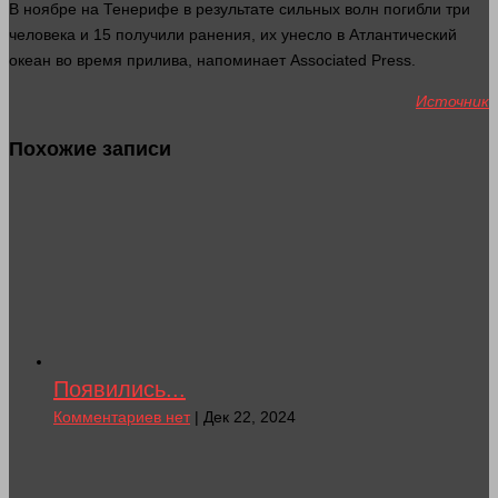
В ноябре на Тенерифе в результате сильных волн погибли три
человека
и 15 получили ранения, их унесло в Атлантический
океан во
время
прилива, напоминает Associated Press.
Источник
Похожие записи
Появились...
Комментариев нет
| Дек 22, 2024