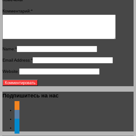
Комментарий:
*
Name:
*
Email Address:
*
Website:
Подпишитесь на нас
odnoklassniki
vkontakte
telegram