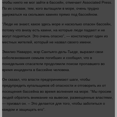
чтобы
никто
не
мог
зайти в бассейн, отмечает Associated Press.
По их словам, тем, кого вытащили в море, очень трудно
удержаться на скользких камнях
прямо
под бассейном.
“Люди не знают, какое
здесь
море и насколько опасен бассейн,
потому что внизу есть камни, на которые
люди
падают и не
могут подняться. Это очень опасно”, — констатирует
один
из
местных жителей, который не назвал своего
имени
.
Эмилио Наварро, мэр Сантьяго-дель-Тьеде, выразил свои
соболезнования семьям погибших и сообщил, что в
понедельник спасатели продолжили поиски пропавшего во
время
инцидента в бассейне
человека
.
Он
сказал
, что
власти
предпринимают шаги, чтобы
предупредить купальщиков об опасности и отговорить их от
посещения бассейна во
время
волнения на море. “Мы просим
людей
обратить
внимание
на вывески, размещенные властями,
— призвал он. – Это делается для того, чтобы заботиться о
каждом и защищать его”.