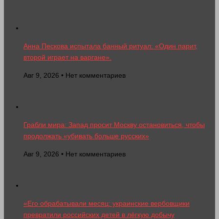
Анна Пескова испытала банный ритуал: «Один парит,
второй играет на варгане».
Авг 9, 2026 • Нет комментариев
Грабли мира: Запад просит Москву остановиться, чтобы
продолжать «убивать больше русских»
Авг 9, 2026 • Нет комментариев
«Его обрабатывали месяц: украинские вербовщики
превратили российских детей в лёгкую добычу