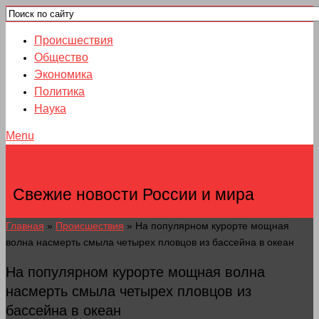
Происшествия
Общество
Экономика
Политика
Наука
Menu
НОВОСТИ ГОРОДОВ
Свежие новости России и мира
Главная
»
Происшествия
»
На популярном курорте мощная
волна насмерть смыла четырех пловцов из бассейна в океан
На популярном курорте мощная волна
насмерть смыла четырех пловцов из
бассейна в океан