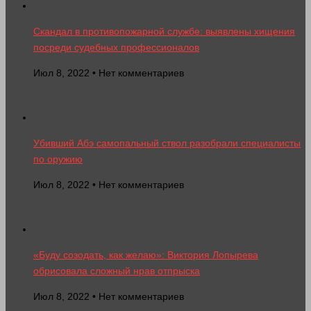
Скандал в противопожарной службе: выявлены хищения
посреди судебных профессионалов
Июл 8, 2022 • Нет комментариев
Убивший Абэ самопальный ствол разобрали специалисты
по оружию
Июл 8, 2022 • Нет комментариев
«Буду созодать, как желаю»: Виктория Лопырева
обрисовала сложный нрав отпрыска
Июл 8, 2022 • Нет комментариев