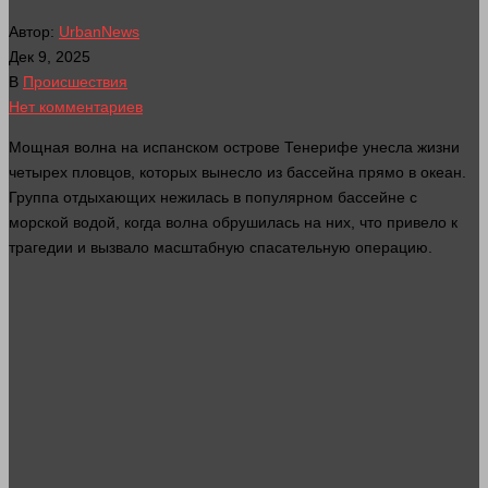
Автор:
UrbanNews
Дек 9, 2025
В
Происшествия
Нет комментариев
Мощная волна на испанском острове Тенерифе унесла
жизни
четырех пловцов, которых вынесло из бассейна
прямо
в океан.
Группа отдыхающих нежилась в популярном бассейне с
морской
водой
, когда волна обрушилась на них, что привело к
трагедии и вызвало масштабную спасательную операцию.