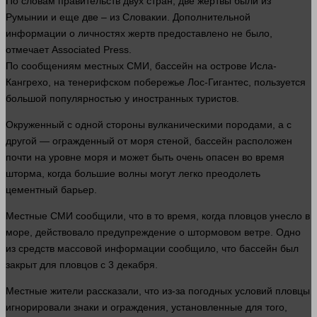
По словам правительств двух стран, две
жертвы
были из
Румынии и еще две – из Словакии. Дополнительной
информации
о личностях жертв предоставлено не было,
отмечает Associated Press.
По сообщениям местных СМИ, бассейн на острове Исла-
Кангрехо, на тенерифском побережье Лос-Гигантес, пользуется
большой
популярностью у иностранных туристов.
Окруженный с
одной
стороны
вулканическими породами, а с
другой
— огражденный от моря стеной, бассейн расположен
почти на уровне моря и может быть очень опасен во
время
шторма, когда большие волны могут легко преодолеть
цементный барьер.
Местные СМИ сообщили, что в то
время
, когда пловцов унесло в
море, действовало предупреждение о штормовом ветре. Одно
из средств массовой
информации
сообщило, что бассейн был
закрыт для пловцов с 3 декабря.
Местные жители рассказали, что из-за погодных условий пловцы
игнорировали знаки и ограждения, установленные для того,