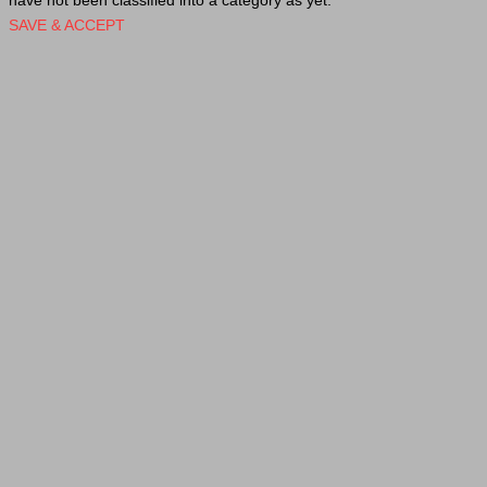
have not been classified into a category as yet.
SAVE & ACCEPT