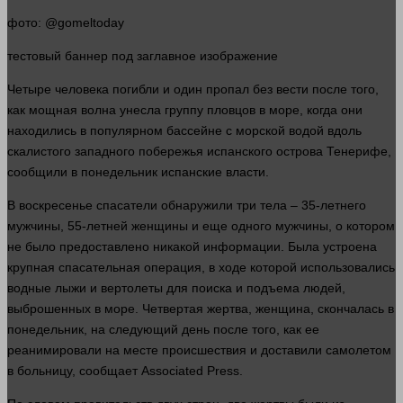
фото
: @gomeltoday
тестовый
баннер
под заглавное изображение
Четыре
человека
погибли и
один
пропал без вести после того,
как мощная волна унесла группу пловцов в море, когда они
находились в популярном бассейне с морской
водой
вдоль
скалистого западного побережья испанского острова Тенерифе,
сообщили в понедельник испанские
власти
.
В воскресенье спасатели обнаружили три
тела
– 35-летнего
мужчины, 55-летней женщины и еще
одного
мужчины, о котором
не было предоставлено никакой
информации
. Была устроена
крупная спасательная операция, в ходе которой использовались
водные лыжи и вертолеты для поиска и подъема
людей
,
выброшенных в море. Четвертая
жертва
,
женщина
, скончалась в
понедельник, на следующий
день
после того, как ее
реанимировали на
месте
происшествия и доставили самолетом
в больницу, сообщает Associated Press.