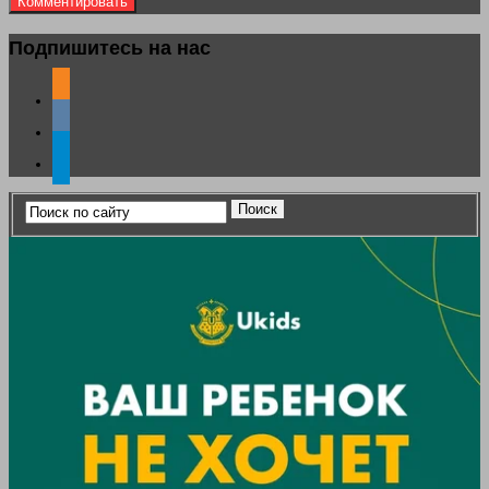
Подпишитесь на нас
odnoklassniki
vkontakte
telegram