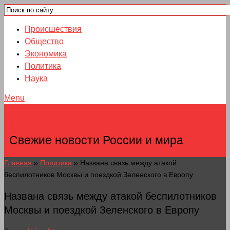
Происшествия
Общество
Экономика
Политика
Наука
Menu
НОВОСТИ ГОРОДОВ
Свежие новости России и мира
Главная
»
Политика
»
Названа связь между атакой
беспилотников Москвы и поездкой Зеленского в Европу
Названа связь между атакой беспилотников
Москвы и поездкой Зеленского в Европу