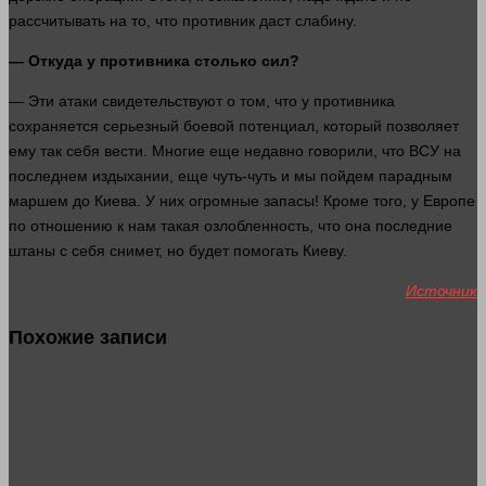
рассчитывать на то, что противник даст слабину.
— Откуда у противника столько
сил
?
— Эти атаки свидетельствуют о том, что у противника
сохраняется серьезный боевой потенциал, который позволяет
ему так себя вести. Многие еще недавно говорили, что ВСУ на
последнем издыхании, еще чуть-чуть и мы пойдем парадным
маршем до Киева. У них огромные запасы! Кроме того, у Европе
по отношению к нам такая озлобленность, что она последние
штаны с себя снимет, но будет помогать Киеву.
Источник
Похожие записи