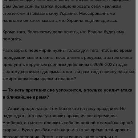
Сам Зеленский пытается позиционировать себя «великим
стратегом» и показать силу Украины. Массированными
налетами он хочет
сказать
, что Украина ещё не сдалась.
Кроме того, Зеленскому дали
понять
, что Европа будет ему
помогать.
Разговоры о перемирии нужны только для того, чтобы во
время
передышки скопить силы, восстановить ресурсы, а затем снова
приступить к крупным военным действиям в 2026-2027 годах.
Поэтому возникает дилемма: стоит ли нам тогда прислушиваться
к миротворческим идеям и планам?
— То есть противник не успокоится, а только усилит атаки
в ближайшее
время
?
— Атаки продолжатся. Тем более что на носу праздники. Не
надо ждать, что враг установит праздничное перемирие.
Наоборот, он может проявить себя по полной с самой коварной
стороны
. Будет улыбаться в
лицо
и в то же
время
планировать
дерзкие операции. Этого, к сожалению, надо ждать и не