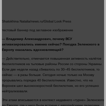
Shatokhina Natalia/news.ru/Global Look Press
тестовый
баннер
под заглавное изображение
— Владимир Александрович, почему ВСУ
активизировались именно
сейчас
? Поездка Зеленского в
Европу оказалась вдохновляющей?
— Действительно, отмечается повышенная активность налётов
беспилотников на тыловые районы России со
стороны
Украины.
Если две недели назад сбивалось по 30–45 беспилотников, то
сейчас
— в разы
больше
. Сегодня ночью только на Москву
прорывались порядка 40 беспилотников. Известно, что на
Воронеж
шел
высокоскоростной беспилотник, но его успешно
нейтрализовали.
Эти атаки вписываются в контекст недавнего «турне» Зеленского
по Европе, где у него были встречи с европейскими лидерами.