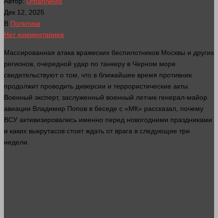
Автор:
UrbanNews
Дек 12, 2025
В
Политика
Нет комментариев
Массированная атака вражеских беспилотников Москвы и других
регионов, очередной удар по танкеру в Черном море
свидетельствуют о том, что в ближайшее
время
противник
продолжит проводить диверсии и террористические акты.
Военный
эксперт
, заслуженный военный летчик
генерал
-майор
авиации Владимир Попов в беседе с «МК» рассказал, почему
ВСУ активизировались именно перед новогодними праздниками
и каких выкрутасов стоит ждать от врага в следующие три
недели.