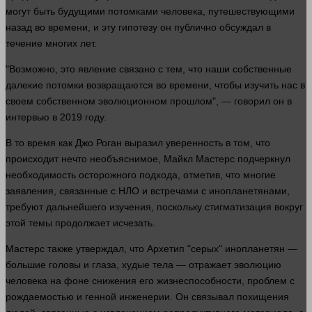
могут быть будущими потомками
человека
, путешествующими
назад во
времени
, и эту гипотезу он публично обсуждал в
течение многих
лет
.
"Возможно, это явление связано с тем, что наши собственные
далекие потомки возвращаются во
времени
, чтобы изучить нас в
своем собственном эволюционном
прошлом
", —
говорил
он в
интервью в 2019 году.
В то
время
как Джо Роган выразил уверенность в том, что
происходит нечто необъяснимое, Майкл Мастерс подчеркнул
необходимость осторожного подхода, отметив, что многие
заявления, связанные с НЛО и встречами с инопланетянами,
требуют дальнейшего изучения, поскольку стигматизация вокруг
этой темы продолжает исчезать.
Мастерс также утверждал, что
Архетип
"серых" инопланетян —
большие головы и
глаза
, худые
тела
— отражает эволюцию
человека
на фоне снижения его жизнеспособности, проблем с
рождаемостью и генной инженерии. Он связывал похищения