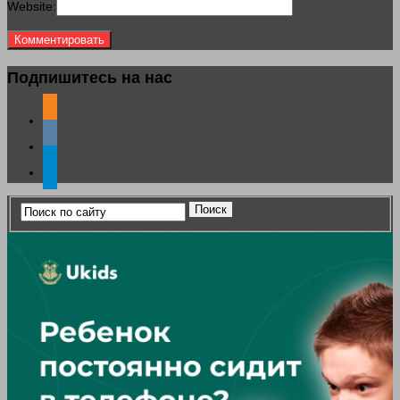
Website:
Подпишитесь на нас
odnoklassniki
vkontakte
telegram