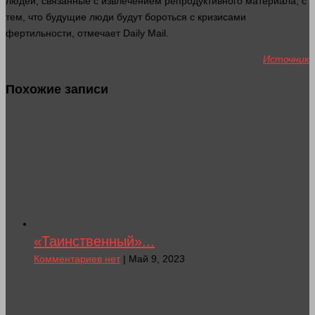
людей
, связанные с извлечением репродуктивного материала, с
тем, что будущие
люди
будут бороться с кризисами
фертильности, отмечает Daily Mail.
Источник
Похожие записи
«Таинственный»...
Комментариев нет
| Май 9, 2023