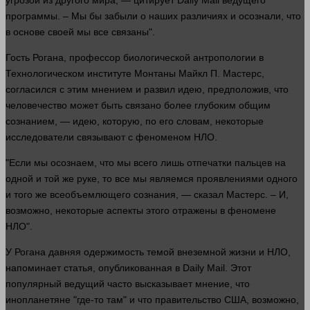
угрозой из другого мира, — цитирует Daily Mail ведущего
программы. – Мы бы забыли о
наших
различиях и осознали, что
в основе своей мы все связаны".
Гость Рогана,
профессор
биологической антропологии в
Технологическом институте Монтаны Майкл П. Мастерс,
согласился с этим мнением и развил идею, предположив, что
человечество может быть связано более глубоким общим
сознанием, — идею, которую, по его словам, некоторые
исследователи связывают с феноменом НЛО.
"Если мы осознаем, что мы всего лишь отпечатки пальцев на
одной
и той же руке, то все мы являемся проявлениями
одного
и того же всеобъемлющего сознания, —
сказал
Мастерс. – И,
возможно, некоторые аспекты этого отражены в феномене
НЛО".
У Рогана давняя
одержимость
темой внеземной
жизни
и НЛО,
напоминает статья, опубликованная в Daily Mail. Этот
популярный ведущий часто высказывает мнение, что
инопланетяне "где-то там" и что правительство США, возможно,