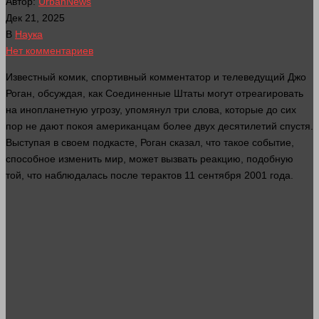
Автор:
UrbanNews
Дек 21, 2025
В
Наука
Нет комментариев
Известный комик, спортивный комментатор и телеведущий Джо
Роган, обсуждая, как Соединенные Штаты могут отреагировать
на инопланетную угрозу, упомянул три
слова
, которые до сих
пор не дают покоя американцам более двух десятилетий спустя.
Выступая в своем подкасте, Роган
сказал
, что такое событие,
способное изменить
мир
, может вызвать реакцию, подобную
той, что наблюдалась после терактов 11 сентября 2001
года
.