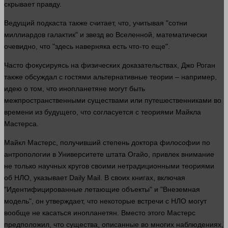
скрывает правду.
Ведущий подкаста также считает, что, учитывая "сотни
миллиардов галактик" и звезд во Вселенной, математически
очевидно, что "
здесь
наверняка есть что-то еще".
Часто фокусируясь на физических доказательствах, Джо Роган
также обсуждал с гостями альтернативные теории –
например
,
идею о том, что инопланетяне могут быть
межпространственными существами или путешественниками во
времени
из будущего, что согласуется с теориями Майкла
Мастерса.
Майкл Мастерс, получивший степень доктора философии по
антропологии в Университете штата Огайо, привлек
внимание
не только научных кругов своими нетрадиционными теориями
об НЛО, указывает Daily Mail. В своих книгах, включая
"Идентифицированные летающие объекты" и "Внеземная
модель", он утверждает, что некоторые встречи с НЛО могут
вообще не касаться инопланетян. Вместо этого Мастерс
предположил, что существа, описанные во многих наблюдениях,