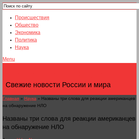
Происшествия
Общество
Экономика
Политика
Наука
Menu
НОВОСТИ ГОРОДОВ
Свежие новости России и мира
Главная
»
Наука
»
Названы три слова для реакции американцев
на обнаружение НЛО
Названы три слова для реакции американцев
на обнаружение НЛО