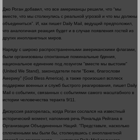
Джо Роган добавил, что все американцы решили, что “мы
вместе
, что мы столкнулись с реальной угрозой и что мы должны
объединиться”. И, как пишет Daily Mail, ведущий предположил,
что аналогичная реакция будет и в
случае
появления гостей из
других инопланетных миров.
Наряду с широко распространенными американскими флагами,
были организованы спонтанные поминальные бдения,
национальное единение под лозунгом "
вместе
мы выстоим"
(United We Stand), законодатели пели "Боже, благослови
Америку" (God Bless America), а также произошел всплеск
поддержки военных и служб быстрого реагирования, пишет Daily
Mail о событиях, связанных с событиями самого масштабного в
истории
человечества теракта 9/11.
Дискуссия разгорелась, когда Роган сослался на известный
исторический
момент
, напомнив речь Рональда Рейгана в
Организации Объединенных Наций. "Представьте, насколько
сплоченными мы были бы, столкнувшись с инопланетной