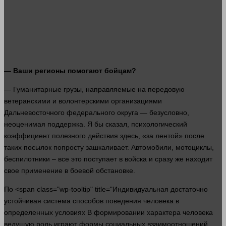
— Ваши регионы помогают бойцам?
— Гуманитарные грузы, направляемые на передовую
ветеранскими и волонтерскими организациями
Дальневосточного федерального округа — безусловно,
неоценимая поддержка. Я бы
сказал
, психологический
коэффициент полезного действия
здесь
, «за лентой» после
таких посылок попросту зашкаливает. Автомобили, мотоциклы,
беспилотники – все это поступает в войска и
сразу
же находит
свое применение в боевой обстановке.
По <span class="wp-tooltip" title="Индивидуальная достаточно
устойчивая система способов поведения человека в
определенных условиях В формировании характера человека
ведущую роль играют формы социальных взаимоотношений