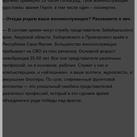
вручено примерно 15 тысяч госнаград. Трое военнослужащих
удостоены звания Героя, в том числе
один
– посмертно.
– Откуда родом ваши военнослужащие? Расскажите о них.
— В составе армии несут службу представители Забайкальского
края, Амурской
области
, Хабаровского и Приморского краёв и
Республики Саха-Якутия. Большинство военнослужащих
прибывают на СВО из этих регионов. Основной
возраст
новобранцев 25-50
лет
. Все они представители различных
профессий, но в основном, рабочих. Служат у нас и
компьютерщики, и «айтишники», и ваши коллеги, журналисты, и
вчерашние блоггеры. По сути, современный фронтовой
коллектив — это уникальный симбиоз представителей
различных профессий, который в это суровое
время
объединился ради победы над врагом..