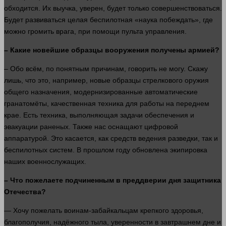
обходится. Их выучка, уверен, будет только совершенствоваться.
Будет развиваться целая беспилотная «наука побеждать», где
можно громить врага, при помощи пульта управления.
– Какие новейшие образцы вооружения получены армией?
– Обо всём, по понятным причинам,
говорить
не
могу
. Скажу
лишь, что это,
например
, новые образцы стрелкового оружия
общего назначения, модернизированные автоматические
гранатомёты, качественная
техника
для
работы
на переднем
крае. Есть
техника
, выполняющая
задачи
обеспечения и
эвакуации раненых. Также нас оснащают цифровой
аппаратурой. Это касается, как средств ведения разведки, так и
беспилотных систем. В
прошлом
году обновлена экипировка
наших
военнослужащих.
– Что пожелаете подчиненным в преддверии
дня
защитника
Отечества?
— Хочу пожелать воинам-забайкальцам крепкого здоровья,
благополучия, надёжного тыла, уверенности в завтрашнем дне и