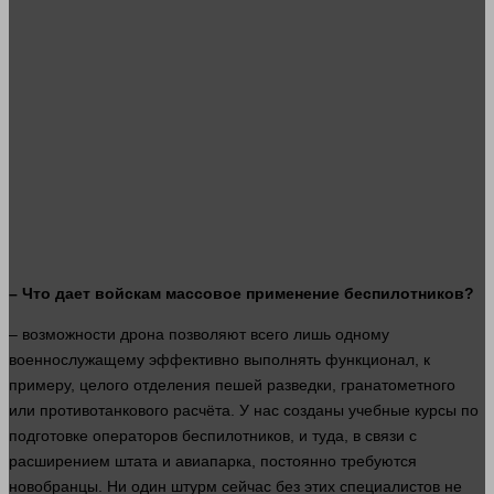
– Что дает войскам массовое применение беспилотников?
–
возможности
дрона позволяют всего лишь одному
военнослужащему эффективно выполнять функционал, к
примеру, целого отделения пешей разведки, гранатометного
или противотанкового расчёта. У нас созданы учебные курсы по
подготовке операторов беспилотников, и туда, в связи с
расширением штата и авиапарка, постоянно требуются
новобранцы. Ни
один
штурм
сейчас
без этих специалистов не