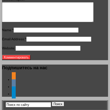
Name:
*
Email Address:
*
Website:
Подпишитесь на нас
odnoklassniki
vkontakte
telegram