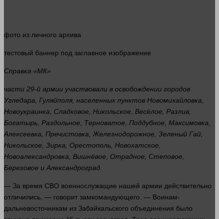
фото
из личного архива
тестовый
баннер
под заглавное изображение
Справка «МК»
части
29-й армии участвовали в освобождении городов
Угледара, Гуляйполя, населенных пунктов Новомихайловка,
Новоукраинка, Сладковое, Никольское, Весёлое, Разлив,
Богатырь, Раздольное, Терноватое, Поддубное, Максимовка,
Алексеевка, Пречистовка, Железнодорожное, Зеленый Гай,
Никольское, Зирка, Орестополь, Новохатское,
Новоалександровка, Вишнёвое, Отрадное, Степовое,
Березовое и Александроград.
— За
время
СВО военнослужащие нашей армии действительно
отличились, —
говорит
замкомандующего. — Воинам-
дальневосточникам из Забайкальского объединения было