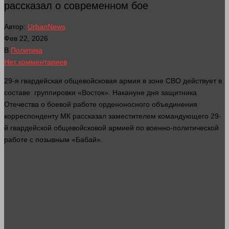
рассказал о современном бое
Автор:
UrbanNews
Фев 22, 2026
В
Политика
Нет комментариев
29-я гвардейская общевойсковая армия в зоне СВО действует в
составе группировки «Восток». Накануне
дня
защитника
Отечества о боевой работе орденоносного объединения
корреспонденту МК рассказал заместителем командующего 29-
й гвардейской общевойсковой армией по военно-политической
работе с позывным «Бабай».