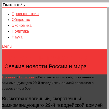
Происшествия
Общество
Экономика
Политика
Наука
Menu
НОВОСТИ ГОРОДОВ
Свежие новости России и мира
Главная
»
Политика
»
Выскотехнологичный, скоротечный:
замкомандующего 29-й гвардейской армией рассказал о
современном бое
Выскотехнологичный, скоротечный:
замкомандующего 29-й гвардейской армией