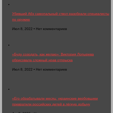
Убивший Абэ самопальный ствол разобрали специалисты
по оружию
Июл 8, 2022 • Нет комментариев
«Буду созодать, как желаю»: Виктория Лопырева
обрисовала сложный нрав отпрыска
Июл 8, 2022 • Нет комментариев
«Его обрабатывали месяц: украинские вербовщики
превратили российских детей в лёгкую добычу