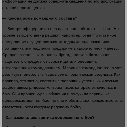
информация
не должна содержать сведения по его дислокации,
а также перемещению.
— Какова роль командного состава?
— Все три офицерских звена слаженно работают в связке. На
уровне высшего звена решают,
например
, будет то или иное
наступление осуществляться методом «продавливания»
противника или надлежит предпринять какой-то иной манёвр.
Среднее звено — командиры бригад, полков, батальонов —
чаще всего определяют сроки и детали операции,
предложенной командованием. Младшее командное звено уже
реализует генеральный замысел в практический результат. Как
правило
, это звено, состоит из вчерашних успешных и весьма
эффективных рядовых-контрактников, которые отличились в
бою. Они прошли курсы обучения и получили первичные
офицерские звания. Именно они и обозначают конкретные зоны
ответственности каждому рядовому бойцу.
– Как изменилась тактика современного боя?