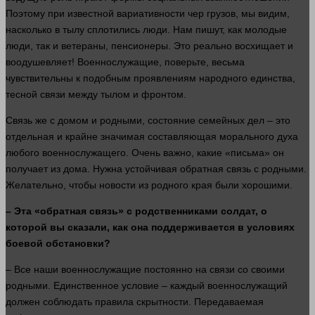
Поэтому при известной вариативности чер грузов, мы видим,
насколько в тылу сплотились
люди
. Нам пишут, как молодые
люди
, так и ветераны, пенсионеры. Это реально восхищает и
воодушевляет! Военнослужащие, поверьте, весьма
чувствительны к подобным проявлениям народного единства,
тесной связи между тылом и фронтом.
Связь же с домом и родными,
состояние
семейных дел – это
отдельная и крайне значимая составляющая морального духа
любого военнослужащего. Очень важно, какие «письма» он
получает из
дома
. Нужна устойчивая обратная связь с родными.
Желательно, чтобы новости из родного края были хорошими.
– Эта «обратная связь» с родственниками
солдат
, о
которой вы сказали, как она поддерживается в условиях
боевой обстановки?
– Все наши военнослужащие постоянно на связи со своими
родными. Единственное условие – каждый военнослужащий
должен
соблюдать правила скрытности. Передаваемая