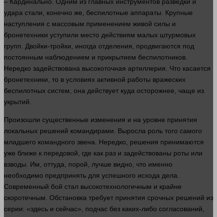
– Кардинально. Одним из главных инструментов разведки и
удара стали, конечно же, беспилотные аппараты. Крупные
наступления
с массовым применением живой силы и
бронетехники уступили
место
действиям малых штурмовых
групп. Двойки-тройки, иногда отделения, продвигаются под
постоянным наблюдением и прикрытием беспилотников.
Нередко задействована высокоточная артиллерия. Что касается
бронетехники, то в условиях активной
работы
вражеских
беспилотных систем, она действует куда осторожнее, чаще из
укрытий.
Произошли существенные
изменения
и на уровне принятия
локальных решений командирами. Выросла роль того самого
младшего командного звена. Нередко, решения принимаются
уже ближе к передовой, где как раз и задействованы роты или
взводы. Им, оттуда, порой,
лучше
видно, что именно
необходимо предпринять для успешного исхода
дела
.
Современный бой
стал
высокотехнологичным и крайне
скоротечным. Обстановка требует принятия срочных решений из
серии: «здесь и сейчас», подчас без каких-либо согласований,