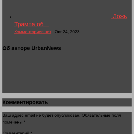
Ложь
Трампа об...
Комментариев нет
| Окт 24, 2023
Об авторе UrbanNews
Комментировать
Ваш адрес email не будет опубликован.
Обязательные поля
помечены
*
Комментарий:
*