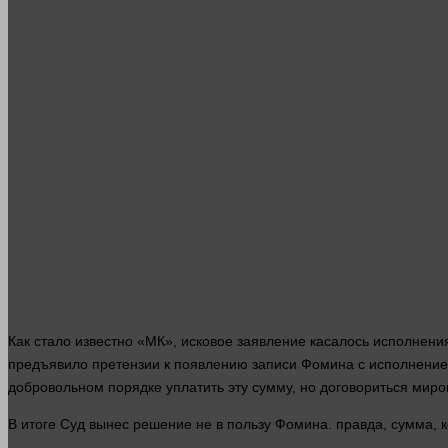
Как
стало
известно «МК», исковое заявление касалось исполнени
предъявило претензии к появлению записи Фомина с исполнение
добровольном порядке уплатить эту сумму, но договориться миром
В итоге
Суд
вынес решение не в пользу Фомина.
правда
, сумма,