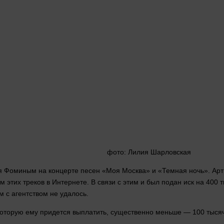
фото
: Лилия Шарловская
я Фоминым на концерте песен «Моя Москва» и «Темная ночь». Ар
м этих треков в
Интернете
. В связи с этим и был подан иск на 400 
 с агентством не удалось.
 которую ему придется выплатить, существенно меньше — 100 тыся