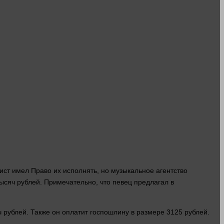
тист имел
Право
их исполнять, но музыкальное агентство
тысяч
рублей
. Примечательно, что певец предлагал в
ч
рублей
. Также он оплатит госпошлину в размере 3125
рублей
.