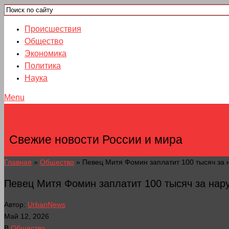
Происшествия
Общество
Экономика
Политика
Наука
Menu
НОВОСТИ ГОРОДОВ
Свежие новости России и мира
Главная
»
Общество
»
Певец Митя Фомин заплатит 100 тысяч за
Певец Митя Фомин заплатит 100 тысяч за на
Автор:
UrbanNews
Май 12, 2026
В
Общество