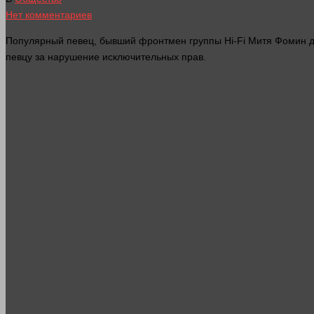
Нет комментариев
Популярный певец, бывший фронтмен группы Hi-Fi Митя Фомин
певцу за нарушение исключительных прав.