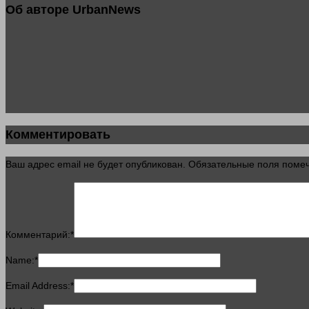
Об авторе UrbanNews
Комментировать
Ваш адрес email не будет опубликован.
Обязательные поля пом
Комментарий:
*
Name:
*
Email Address:
*