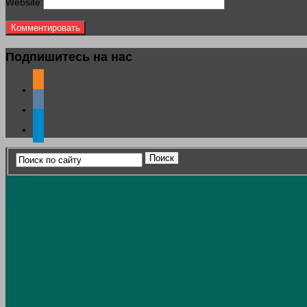
Website:
Подпишитесь на нас
odnoklassniki
vkontakte
telegram