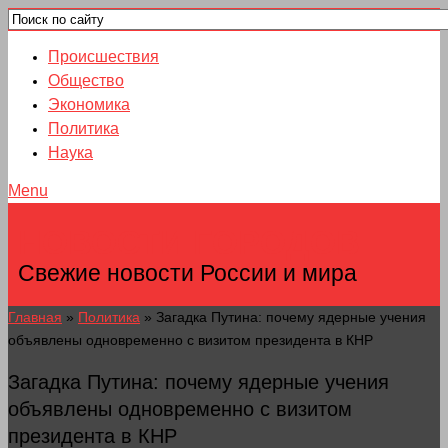
Происшествия
Общество
Экономика
Политика
Наука
Menu
НОВОСТИ ГОРОДОВ
Свежие новости России и мира
Главная
»
Политика
»
Загадка Путина: почему ядерные учения
объявлены одновременно с визитом президента в КНР
Загадка Путина: почему ядерные учения
объявлены одновременно с визитом
президента в КНР