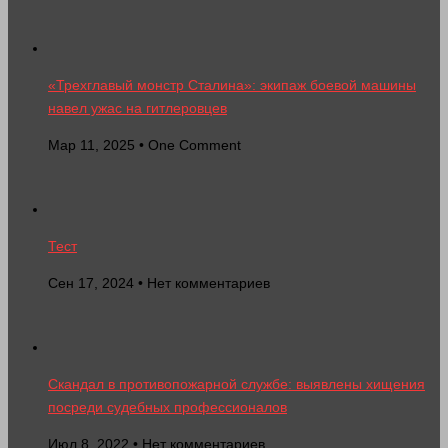
«Трехглавый монстр Сталина»: экипаж боевой машины
навел ужас на гитлеровцев
Мар 11, 2025 • One Comment
Тест
Сен 17, 2024 • Нет комментариев
Скандал в противопожарной службе: выявлены хищения
посреди судебных профессионалов
Июл 8, 2022 • Нет комментариев