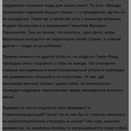
содержатся пусковые коды для
наших
ракет. То есть «бразды
правления» ядерной мощью
страны
— у президента, где бы он
не находился. Такие же устройства есть у министра обороны
Андрея Белоусова и у начальника Генштаба Валерия
Герасимова. Тем не менее, согласитесь, одно дело, когда
Верховный находится на территории своей
страны
, и
совсем
другое — когда он за рубежом.
Пример немного из
другой
области
, но когда-то Генри Форд
проводил нечто подобное у себя на заводе. Он отправлял
главных менеджеров в незапланированный отпуск и наблюдал
как развивалась ситуация в их отсутствие. И там, где
производственный
процесс
давал сбой, он безжалостно
проводил кадровые перестановки среди менеджеров высшего
звена!
Задумал ли нечто подобное наш президент и
Главнокомандующий? Хочет ли он как бы со
стороны
взглянуть
на работоспособность структуры в целом? Это нам, конечно,
неизвестно, но аналогии почему-то напрашиваются сами собой.