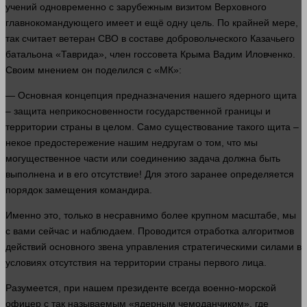
учений одновременно с зарубежным визитом Верховного
главнокомандующего имеет и ещё одну цель. По крайней мере,
так считает ветеран СВО в составе добровольческого Казачьего
батальона «Таврида», член госсовета Крыма Вадим Иловченко.
Своим мнением он поделился с «МК»:
— Основная концепция предназначения нашего ядерного щита
–
защита
неприкосновенности государственной границы и
территории
страны
в целом. Само существование такого щита –
некое предостережение нашим недругам о том, что мы
могущественное
части
или соединению
задача
должна быть
выполнена и в его отсутствие! Для этого заранее определяется
порядок
замещения командира.
Именно это, только в несравнимо более крупном масштабе, мы
с вами
сейчас
и наблюдаем. Проводится отработка алгоритмов
действий основного звена управления стратегическими силами в
условиях отсутствия на территории
страны
первого
лица
.
Разумеется, при нашем президенте всегда военно-морской
офицер с так называемым «ядерным чемоданчиком», где