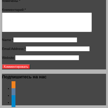
помечены
*
Комментарий:
*
Name:
*
Email Address:
*
Website:
Подпишитесь на нас
odnoklassniki
vkontakte
telegram