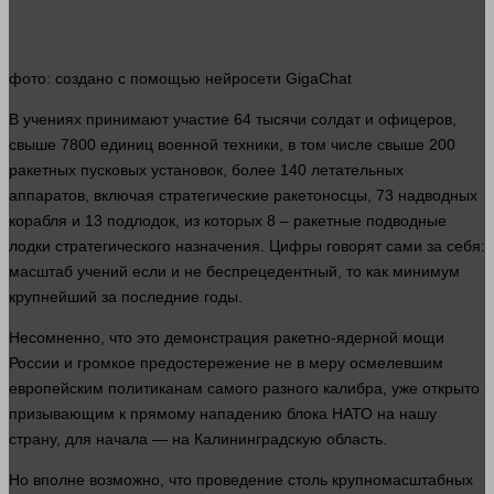
фото
: создано с помощью нейросети GigaChat
В учениях принимают участие 64 тысячи
солдат
и офицеров,
свыше 7800 единиц военной
техники
, в том числе свыше 200
ракетных пусковых установок, более 140 летательных
аппаратов, включая стратегические ракетоносцы, 73 надводных
корабля и 13 подлодок, из которых 8 – ракетные подводные
лодки стратегического назначения. Цифры
говорят
сами за себя:
масштаб учений если и не беспрецедентный, то как минимум
крупнейший за последние годы.
Несомненно, что это демонстрация ракетно-ядерной мощи
России и громкое предостережение не в меру осмелевшим
европейским политиканам самого разного калибра, уже открыто
призывающим к прямому нападению блока НАТО на нашу
страну, для начала — на Калининградскую область.
Но вполне возможно, что проведение столь крупномасштабных