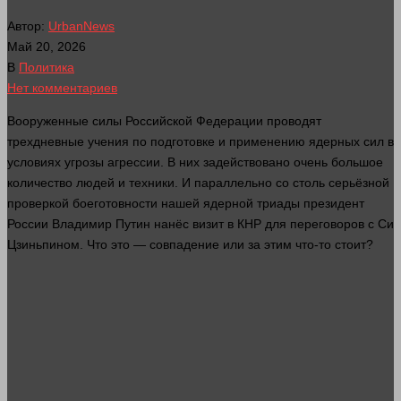
Автор:
UrbanNews
Май 20, 2026
В
Политика
Нет комментариев
Вооруженные силы Российской Федерации проводят
трехдневные учения по подготовке и применению ядерных
сил
в
условиях угрозы агрессии. В них задействовано очень большое
количество
людей
и
техники
. И параллельно со столь серьёзной
проверкой боеготовности нашей ядерной триады президент
России Владимир Путин нанёс визит в КНР для переговоров с Си
Цзиньпином. Что это — совпадение или за этим что-то стоит?