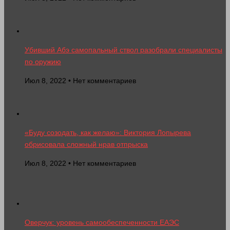
Убивший Абэ самопальный ствол разобрали специалисты
по оружию
Июл 8, 2022 • Нет комментариев
«Буду созодать, как желаю»: Виктория Лопырева
обрисовала сложный нрав отпрыска
Июл 8, 2022 • Нет комментариев
Оверчук: уровень самообеспеченности ЕАЭС