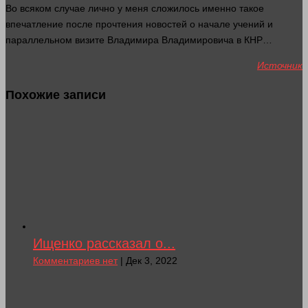
Во всяком
случае
лично у меня сложилось именно такое
впечатление
после прочтения новостей о начале учений и
параллельном визите Владимира Владимировича в КНР…
Источник
Похожие записи
Ищенко рассказал о...
Комментариев нет
| Дек 3, 2022