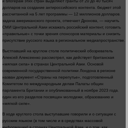
и блогерам этих стран выделяют гранты от 20 до 40 тысяч
долларов
на создание антироссийского контента.
бюджет
этой
рассчитанной на 5
лет
программы — 12 миллионов
долларов
.
задача
американского проекта, отмечает Дронова, — научить
СМИ Центральной Азии искажать российский
контент
, готовить
«правильные» с точки зрения спонсоров материалы и снизить
присутствие русского языка в региональном медиапространстве.
Выстпавший на круглом столе политический обозреватель
Алексей Алексеенко рассмотрел, как действует британская
«мягкая сила» в странах Центральной Азии. Основой
современной государственной политики Лондона в регионе
назван
документ
«Страны на перепутье», подготовленный
Комитетом по международным делам Палаты общин
парламента Британии и опубликованный в ноябре 2023
года
.
один
из его разделов посвящен молодежи, образованию и
«мягкой силе».
В ходе круглого стола выступавшие говорили и о ситуации с
русским языком (в том числе и в средствах массовой
информации
) в странах Центральной Азии, и о том, как