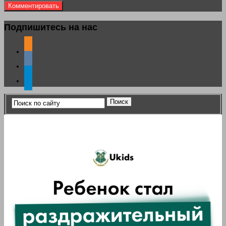
Подпишитесь на нас
odnoklassniki
vkontakte
telegram