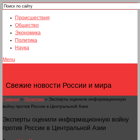
Происшествия
Общество
Экономика
Политика
Наука
Menu
НОВОСТИ ГОРОДОВ
Свежие новости России и мира
Главная
»
Политика
»
Эксперты оценили информационную
войну против России в Центральной Азии
Эксперты оценили информационную войну
против России в Центральной Азии