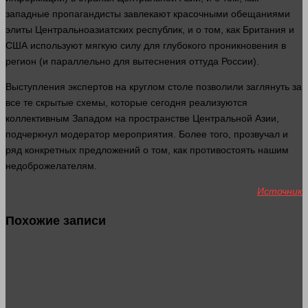
западные пропагандисты завлекают красочными обещаниями
элиты Центральноазиатских республик, и о том, как Британия и
США используют мягкую силу для глубокого проникновения в
регион (и параллельно для вытеснения оттуда России).
Выступления экспертов на круглом столе позволили заглянуть за
все те скрытые схемы, которые сегодня реализуются
коллективным Западом на пространстве Центральной Азии,
подчеркнул
модератор
мероприятия. Более того, прозвучал и
ряд конкретных предложений о том, как противостоять нашим
недоброжелателям.
Источник
Похожие записи