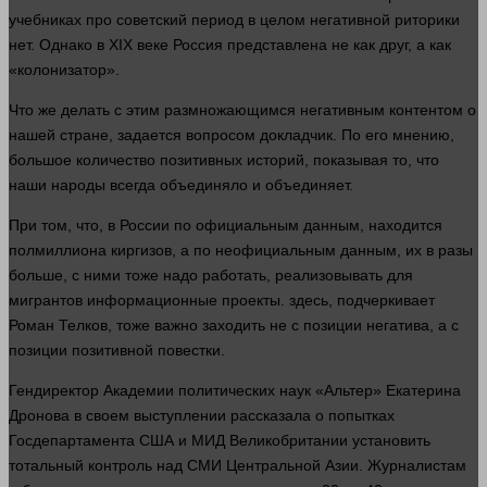
учебниках про советский период в целом негативной риторики
нет. Однако в XIX веке Россия представлена не как
друг
, а как
«колонизатор».
Что же
делать
с этим размножающимся негативным контентом о
нашей стране, задается вопросом докладчик. По его мнению,
большое
количество
позитивных историй, показывая то, что
наши народы всегда объединяло и объединяет.
При том, что, в России по официальным данным, находится
полмиллиона киргизов, а по неофициальным данным, их в разы
больше
, с ними тоже надо
работать
, реализовывать для
мигрантов информационные проекты.
здесь
, подчеркивает
Роман Телков, тоже важно заходить не с позиции негатива, а с
позиции позитивной повестки.
Гендиректор Академии политических наук «Альтер» Екатерина
Дронова в своем выступлении рассказала о попытках
Госдепартамента США и МИД Великобритании установить
тотальный контроль над СМИ Центральной Азии. Журналистам