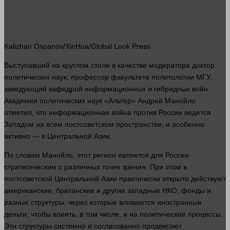
Kalizhan Ospanov/XinHua/Global Look Press
Выступавший на круглом столе в качестве модератора
доктор
политических наук,
профессор
факультета политологии МГУ,
заведующий кафедрой информационных и гибридных войн
Академии политических наук «Альтер» Андрей Манойло
отметил, что информационная
война
против России ведется
Западом на всем постсоветском пространстве, и особенно
активно — в Центральной Азии.
По словам Манойло, этот регион является для России
стратегическим с различных точек зрения. При этом в
постсоветской Центральной Азии практически открыто действуют
американские, британские и другие западные НКО, фонды и
разные структуры, через которые вливаются иностранные
деньги
, чтобы влиять, в том числе, и на политические процессы.
Эти структуры системно и согласованно продвигают