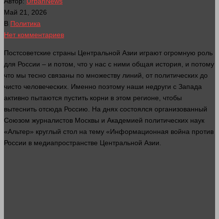
Автор:
UrbanNews
Май 21, 2026
В
Политика
Нет комментариев
Постсоветские
страны
Центральной Азии играют огромную роль
для России – и потом, что у нас с ними общая история, и потому
что мы тесно связаны по множеству линий, от политических до
чисто человеческих. Именно поэтому наши недруги с Запада
активно пытаются пустить корни в этом регионе, чтобы
вытеснить отсюда Россию. На днях состоялся организованный
Союзом журналистов Москвы и Академией политических наук
«Альтер» круглый
стол
на тему «Информационная
война
против
России в медиапространстве Центральной Азии.