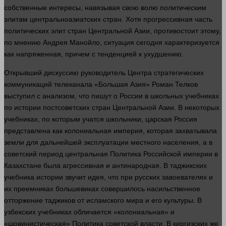
собственные
интересы
, навязывая свою волю политическим
элитам центральноазиатских стран. Хотя прогрессивная
часть
политических элит стран Центральной Азии, противостоит этому,
по мнению Андрея Манойло, ситуация сегодня характеризуется
как напряженная, причем с тенденцией к ухудшению.
Открывший дискуссию руководитель Центра стратегических
коммуникаций телеканала «Большая Азия» Роман Телков
выступил с анализом, что пишут о России в школьных учебниках
по
истории
постсоветских стран Центральной Азии. В некоторых
учебниках, по которым учатся школьники, царская Россия
представлена как колониальная империя, которая захватывала
земли для дальнейшей эксплуатации местного населения, а в
советский период центральная
Политика
Российской империи в
Казахстане была агрессивная и антинародная. В таджикских
учебника
истории
звучит идея, что при русских завоевателях и
их преемниках большевиках совершилось насильственное
отторжение таджиков от исламского мира и его культуры. В
узбекских учебниках обличается «колониальная» и
«шовинистическая»
Политика
советской
власти
. В киргизских же