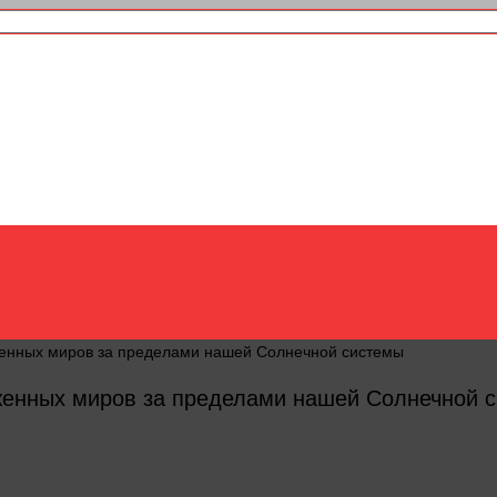
женных миров за пределами нашей Солнечной системы
уженных миров за пределами нашей Солнечной 