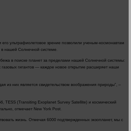
 и его ультрафиолетовое
зрение
позволили ученым-космонавтам
о в нашей Солнечной системе.
рубежа в поиске планет за пределами нашей Солнечной
системы
:
 газовых гигантов — каждое новое открытие расширяет наши
дая из них является свидетельством воображения природы”, –
ESS (Transiting Exoplanet Survey Satellite) и космический
ально, отмечает New York Post.
ствовать
жизнь
. Отмечая 6000 подтвержденных экзопланет, мы с