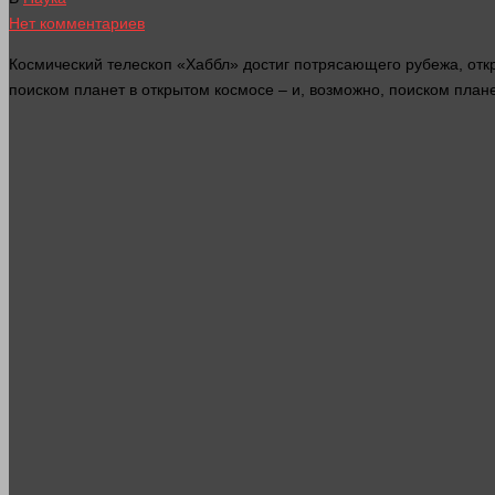
Нет комментариев
Космический телескоп «Хаббл» достиг потрясающего рубежа, отк
поиском планет в открытом космосе – и, возможно, поиском план