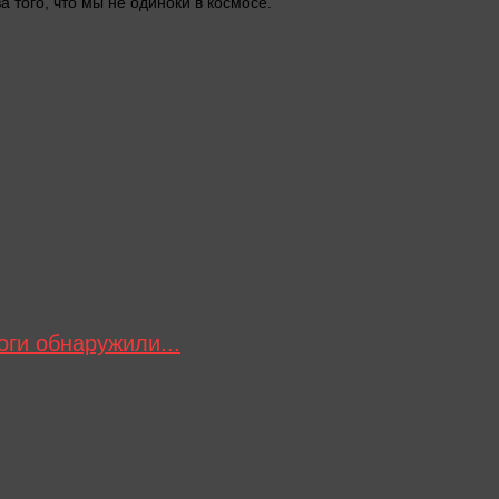
а того, что мы не одиноки в космосе.
ги обнаружили...