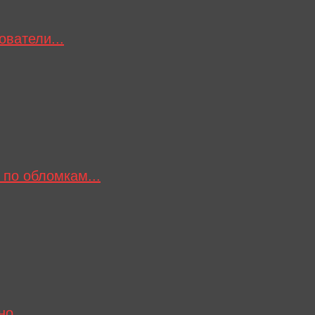
ватели...
 по обломкам...
о...