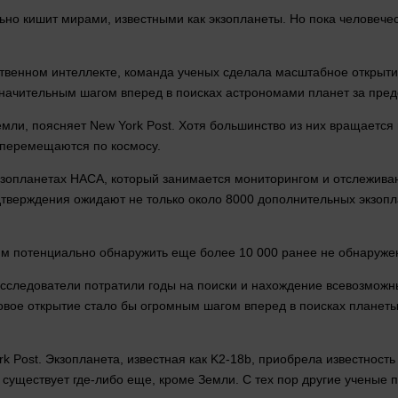
льно кишит мирами, известными как экзопланеты. Но пока человече
ственном интеллекте, команда ученых сделала масштабное открытие
начительным шагом вперед в поисках астрономами планет за пред
мли, поясняет New York Post. Хотя большинство из них вращается
 перемещаются по космосу.
экзопланетах НАСА, который занимается мониторингом и отслежива
дтверждения ожидают не только около 8000 дополнительных экзопл
 им потенциально обнаружить еще более 10 000 ранее не обнару
 исследователи потратили годы на поиски и нахождение всевозмож
ковое открытие
стало
бы огромным шагом вперед в поисках планеты
k Post. Экзопланета, известная как K2-18b, приобрела известность 
существует где-либо еще, кроме Земли. С тех пор другие ученые 