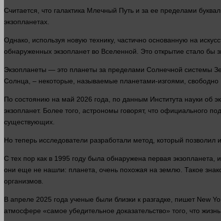
Считается, что галактика Млечный Путь и за ее пределами буква
экзопланетах.
Однако, используя новую технику, частично основанную на искус
обнаруженных экзопланет во Вселенной. Это открытие
стало
бы з
Экзопланеты — это планеты за пределами Солнечной
системы
Зе
Солнца, – некоторые, называемые планетами-изгоями, свободно
По состоянию на май 2026
года
, по данным Института науки об 
экзопланет. Более того, астрономы
говорят
, что официального по
существующих.
Но теперь исследователи разработали
метод
, который позволил
С тех пор как в 1995 году была обнаружена первая экзопланета,
они еще не нашли: планета, очень похожая на
землю
. Такое зна
организмов.
В апреле 2025
года
ученые были близки к разгадке, пишет New Yor
атмосфере «самое убедительное
доказательство
» того, что
жизнь