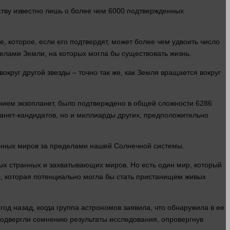
ству известно лишь о более чем 6000 подтвержденных
, которое, если его подтвердят, может более чем удвоить число
елами Земли, на которых могла бы существовать
жизнь
.
 вокруг
другой
звезды – точно так же, как Земля вращается вокруг
нием экзопланет, было подтверждено в общей сложности 6286
анет-кандидатов, но и миллиарды других, предположительно
женных миров за пределами нашей Солнечной
системы
.
ных странных и захватывающих миров. Но есть
один
мир
, который
, которая потенциально могла бы стать пристанищем живых
год назад, когда группа астрономов заявила, что обнаружила в ее
подвергли сомнению результаты исследования, опровергнув