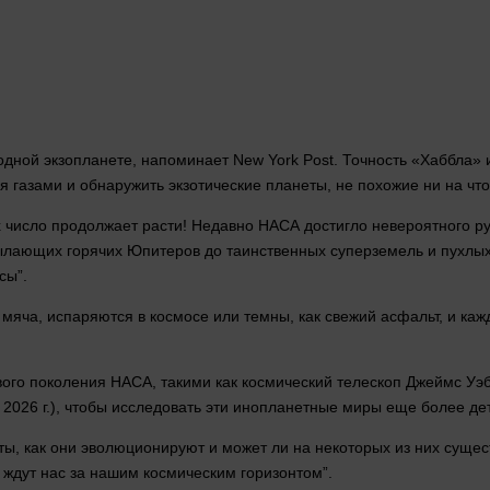
одной
экзопланете, напоминает New York Post. Точность «Хаббла»
 газами и обнаружить экзотические планеты, не похожие ни на чт
х число продолжает расти! Недавно НАСА достигло невероятного 
ылающих горячих Юпитеров до таинственных суперземель и пухлых
сы”.
яча, испаряются в космосе или темны, как свежий асфальт, и каж
о поколения НАСА, такими как космический телескоп Джеймс Уэбб, T
 2026 г.), чтобы исследовать эти инопланетные миры еще более дет
еты, как они эволюционируют и может ли на некоторых из них суще
ждут нас за нашим космическим горизонтом”.