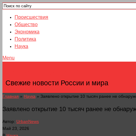
Происшествия
Общество
Экономика
Политика
Наука
Menu
НОВОСТИ ГОРОДОВ
Свежие новости России и мира
Главная
»
Наука
»
Заявлено открытие 10 тысяч ранее не обнару
Заявлено открытие 10 тысяч ранее не обнар
Автор:
UrbanNews
Май 23, 2026
В
Наука