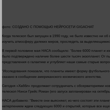
фото
: СОЗДАНО С ПОМОЩЬЮ НЕЙРОСЕТИ GIGACHAT
Когда телескоп был запущен в 1990 году, не было известно ни об
изучить атмосферу далеких миров, проследить за выделяющимися
В первой половине мая НАСА сообщило: “Более 6000 планет и и
было подтверждено
наличие
более шести тысяч экзопланет. От п
представления о галактике и углубляет наши самые старые вопро
“Исследования показали, что планеты имеют форму футбольного м
сказано в сообщении американского космического агентства.
Сегодня «Хаббл» продолжает сотрудничать с обсерваториями новог
телескоп Нэнси Грейс Роман (его запуск запланирован на октябрь
НАСА добавило: “Вместе они выясняют, из чего состоят эти план
нетерпением ждем следующих 6000 и открытий, которые все еще 