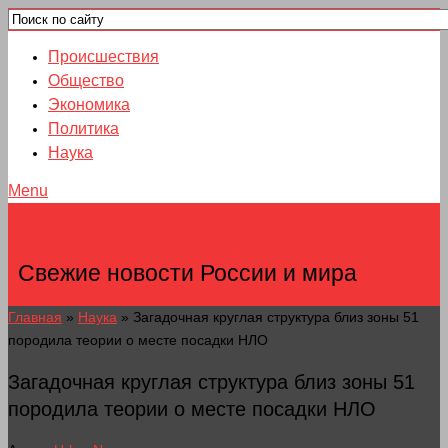
Происшествия
Общество
Экономика
Политика
Наука
Menu
НОВОСТИ ГОРОДОВ
Свежие новости России и мира
Главная
»
Наука
»
Загадочная круглая структура близ зоны 51
породила теории о месте посадки НЛО
Загадочная круглая структура близ зоны 51
породила теории о месте посадки НЛО