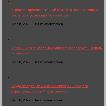
Скандал в противопожарной службе: выявлены хищения
посреди судебных профессионалов
Июл 8, 2022 • Нет комментариев
Убивший Абэ самопальный ствол разобрали специалисты
по оружию
Июл 8, 2022 • Нет комментариев
«Буду созодать, как желаю»: Виктория Лопырева
обрисовала сложный нрав отпрыска
Июл 8, 2022 • Нет комментариев