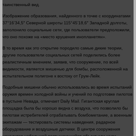
таинственный вид.
Изображение образования, найденного в точке с координатами
37°16’34,5″ Северной широты 115°45’18,6″ Западной долготы,
заполонило социальные сети, где пользователи предположили,
что оно похоже на «
место
крушения инопланетян».
В то
время
как это открытие породило самые дикие теории,
другие пользователи социальных сетей поделились более
реалистичным мнением, заявив, что сооружение, по всей
видимости, является мишенью для бомбы, расположенной на
испытательном полигоне к востоку от Грум-Лейк.
Подобные мишени обычно использовались во
время
испытаний
оружия времен холодной
войны
и учений по подготовке пилотов
в пустыне Невада, отмечает Daily Mail. Гигантская круглая
площадка была бы хорошо видна с воздуха, что позволило бы
пилотам истребителей отрабатывать бомбометание, а военным
экипажам — тестировать
системы
наведения, радарное
оборудование и воздушные датчики. В центре сооружения