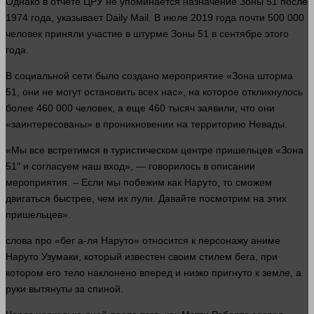
Однако в отчете ЦРУ не упоминается назначение Зоны 51 после
1974
года
, указывает Daily Mail. В июле 2019
года
почти 500 000
человек
приняли участие в штурме Зоны 51 в сентябре этого
года
.
В социальной сети было создано мероприятие «Зона шторма
51, они не могут остановить всех нас», на которое откликнулось
более 460 000
человек
, а еще 460 тысяч заявили, что они
«заинтересованы» в проникновении на территорию Невады.
«Мы все встретимся в туристическом центре пришельцев «Зона
51″ и согласуем наш вход», — говорилось в описании
мероприятия. – Если мы побежим как Наруто, то сможем
двигаться быстрее, чем их пули. Давайте посмотрим на этих
пришельцев».
слова
про «бег а-ля Наруто» относится к персонажу аниме
Наруто Узумаки, который известен своим стилем бега, при
котором его
тело
наклонено вперед и низко пригнуто к земле, а
руки
вытянуты за спиной.