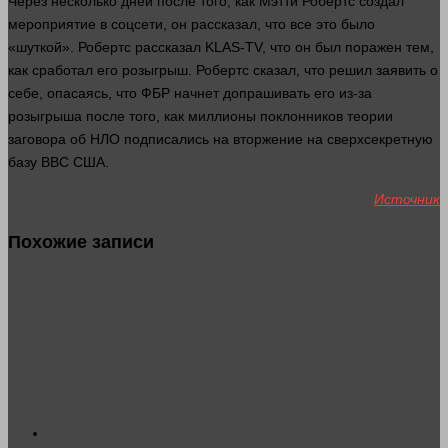
Через
несколько
дней после того, как Мэтти Робертс создал
мероприятие в соцсети, он рассказал, что все это было
«шуткой». Робертс рассказал KLAS-TV, что он был поражен тем,
как сработал его розыгрыш. Робертс
сказал
, что
решил
заявить о
себе, опасаясь, что ФБР начнет допрашивать его из-за
розыгрыша после того, как миллионы поклонников теории
заговора об НЛО подписались на вторжение на сверхсекретную
базу ВВС США.
Источник
Похожие записи