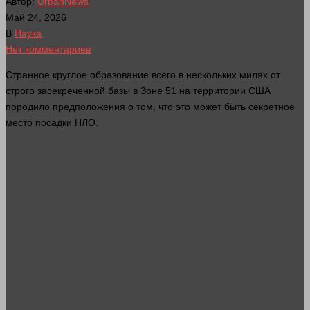
Автор:
UrbanNews
Май 24, 2026
В
Наука
Нет комментариев
Странное круглое образование всего в нескольких милях от
строго засекреченной базы в Зоне 51 на территории США
породило предположения о том, что это может быть секретное
место
посадки НЛО.