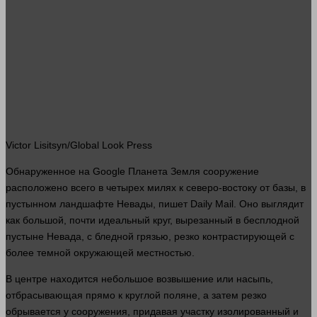
Victor Lisitsyn/Global Look Press
Обнаруженное на
Google
Планета Земля сооружение
расположено всего в четырех милях к северо-востоку от базы, в
пустынном ландшафте Невады, пишет Daily Mail. Оно выглядит
как
большой
, почти идеальный круг, вырезанный в бесплодной
пустыне Невада, с бледной грязью, резко контрастирующей с
более темной окружающей местностью.
В центре находится небольшое возвышение или насыпь,
отбрасывающая
прямо
к круглой поляне, а затем резко
обрывается у сооружения, придавая участку изолированный и