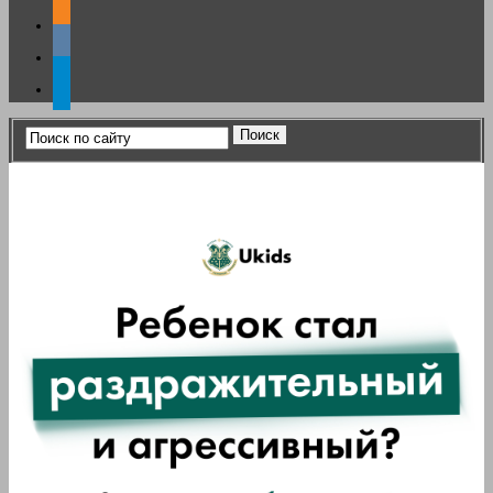
odnoklassniki
vkontakte
telegram