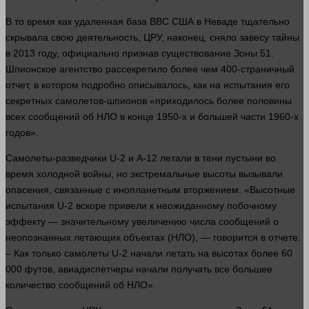
В то
время
как удаленная
база
ВВС США в Неваде тщательно
скрывала свою
деятельность
, ЦРУ, наконец, сняло завесу тайны
в 2013 году, официально признав существование Зоны 51.
Шпионское агентство рассекретило более чем 400-страничный
отчет
, в котором подробно описывалось, как на испытания его
секретных самолетов-шпионов «приходилось более половины
всех сообщений об НЛО в конце 1950-х и большей
части
1960-х
годов».
Самолеты-разведчики U-2 и A-12 летали в тени пустыни во
время
холодной
войны
, но экстремальные высоты вызывали
опасения, связанные с инопланетным вторжением. «Высотные
испытания U-2 вскоре привели к неожиданному побочному
эффекту — значительному увеличению числа сообщений о
неопознанных летающих объектах (НЛО), — говорится в отчете.
– Как только самолеты U-2 начали летать на высотах более 60
000 футов, авиадиспетчеры начали получать все большее
количество
сообщений об НЛО».