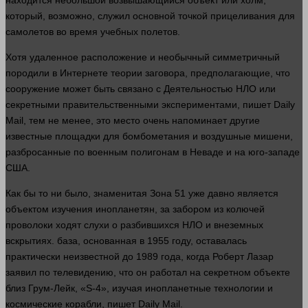
находится небольшой возвышающийся
объект
или холм,
который, возможно, служил основной точкой прицеливания для
самолетов во
время
учебных полетов.
Хотя удаленное расположение и необычный симметричный
породили в
Интернете
теории заговора, предполагающие, что
сооружение может быть связано с
Деятельностью
НЛО или
секретными правительственными экспериментами, пишет Daily
Mail, тем не менее, это
место
очень напоминает другие
известные площадки для бомбометания и воздушные мишени,
разбросанные по военным полигонам в Неваде и на юго-западе
США.
Как бы то ни было, знаменитая Зона 51 уже
давно
является
объектом изучения инопланетян, за забором из колючей
проволоки ходят слухи о разбившихся НЛО и внеземных
вскрытиях.
база
, основанная в 1955 году, оставалась
практически неизвестной до 1989
года
, когда Роберт Лазар
заявил по телевидению, что он работал на секретном объекте
близ Грум-Лейк, «S-4», изучая инопланетные
технологии
и
космические корабли, пишет Daily Mail.