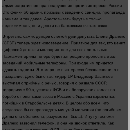
административное правонарушение против интересов России.
Это фейки об армии, призывы к введению санкций, пропаганда
нацизма и так далее. Арестовывать будут не только
недвижимость, но и
деньги
на банковских счетах.
закон
В-третьих, самих думцев с легкой
руки
депутата Елены Драпеко
(СРЗП) теперь ждет нововведение. Приятное для тех, кто ценит
цифровой детокс и малоприятное для всех остальных.
Парламентариям теперь будет запрещено проносить в зал
заседаний мобильные телефоны. При входе им придется
сдавать гаджеты. Это мера не в интересах безопасности, а в
назидание. Дело было так:
лидер
ЕР Владимир Васильев
выступал с трибуны с речью,
говорил
о развале СССР,
терроризме 90-х, успехах ФСБ и их белорусских коллег по
борьбе с попытками ввоза в Россию с Украины взрывчатки,
погибших в Старобельске детях. В целом обо всём, что
следовало бы сопровождать минутой молчания (по погибшим
детям она объявлена, разумеется, была). И тут у госпожи
Драпеко зазвонил
телефон
, и она на звонок ответила. Как
итог теперь зал заседаний ГД – зона без гаджетов.