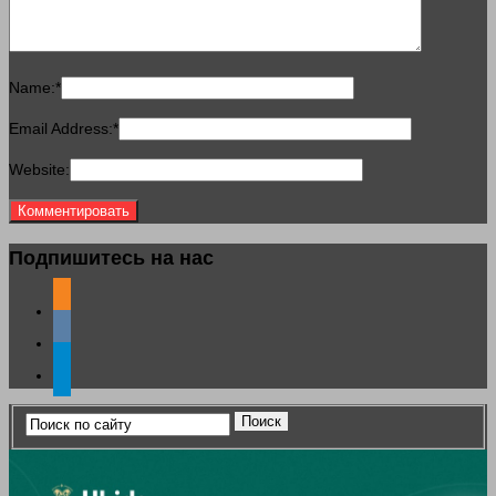
Name:
*
Email Address:
*
Website:
Подпишитесь на нас
odnoklassniki
vkontakte
telegram