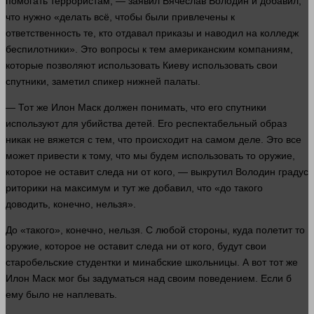
помогать террористам, — заявил Вячеслав Володин и добавил,
что
нужно
«
делать
всё, чтобы были привлечены к
ответственность те, кто отдавал приказы и наводил на колледж
беспилотники». Это вопросы к тем американским компаниям,
которые позволяют использовать Киеву использовать свои
спутники, заметил спикер нижней палаты.
— Тот же Илон Маск
должен
понимать, что его спутники
используют для
убийства
детей
. Его респектабельный образ
никак не вяжется с тем, что происходит на самом деле. Это все
может привести к тому, что мы будем использовать то
оружие
,
которое не оставит следа ни от кого, — выкрутил Володин градус
риторики на максимум и тут же добавил, что «до такого
доводить, конечно,
нельзя
».
До «такого», конечно,
нельзя
. С любой
стороны
, куда полетит то
оружие
, которое не оставит следа ни от кого, будут свои
старобельские студентки и минабские школьницы. А вот тот же
Илон Маск
мог
бы задуматься над своим поведением. Если б
ему было не наплевать.