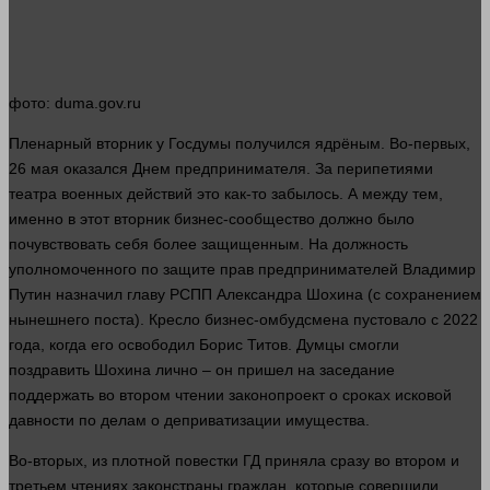
фото
: duma.gov.ru
Пленарный вторник у Госдумы получился ядрёным. Во-первых,
26 мая оказался Днем предпринимателя. За перипетиями
театра военных действий это как-то забылось. А между тем,
именно в этот вторник
бизнес
-сообщество должно было
почувствовать себя более защищенным. На должность
уполномоченного по защите прав предпринимателей Владимир
Путин назначил главу РСПП Александра Шохина (с сохранением
нынешнего поста). Кресло
бизнес
-омбудсмена пустовало с 2022
года
, когда его освободил Борис Титов. Думцы смогли
поздравить Шохина лично – он
пришел
на заседание
поддержать во втором чтении законопроект о сроках исковой
давности
по делам о деприватизации имущества.
Во-вторых, из плотной повестки ГД приняла
сразу
во втором и
третьем чтениях
закон
страны граждан, которые совершили