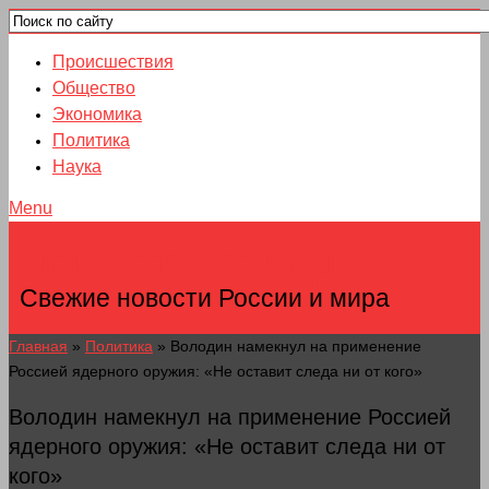
Происшествия
Общество
Экономика
Политика
Наука
Menu
НОВОСТИ ГОРОДОВ
Свежие новости России и мира
Главная
»
Политика
»
Володин намекнул на применение
Россией ядерного оружия: «Не оставит следа ни от кого»
Володин намекнул на применение Россией
ядерного оружия: «Не оставит следа ни от
кого»