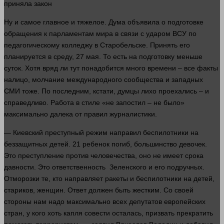
приняла
закон
Ну и самое
главное
и тяжелое. Дума объявила о подготовке
обращения к парламентам мира в связи с ударом ВСУ по
педагогическому колледжу в Старобельске. Принять его
планируется в среду, 27 мая. То есть на подготовку меньше
суток. Хотя вряд ли тут понадобится
много
времени
– все факты
налицо, молчание международного сообщества и западных
СМИ тоже. По последним, кстати, думцы лихо проехались – и
справедливо. Работа в стиле «не запостил – не было»
максимально далека от правил журналистики.
— Киевский преступный режим направил беспилотники на
беззащитных
детей
. 21 ребенок погиб, большинство девочек.
Это
преступление
против человечества, оно не имеет срока
давности
. Это ответственность Зеленского и его подручных.
Отморозки те, кто направляет ракеты и беспилотники на
детей
,
стариков, женщин. Ответ
должен
быть жестким. Со своей
стороны
нам надо максимально всех депутатов европейских
стран, у кого хоть капля совести осталась, призвать прекратить