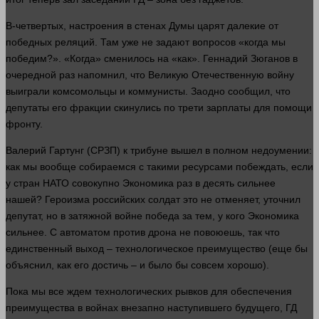
В-четвертых, настроения в стенах Думы царят далекие от
победных реляций. Там уже не задают вопросов «когда мы
победим?». «Когда» сменилось на «как». Геннадий Зюганов в
очередной раз напомнил, что Великую Отечественную войну
выиграли комсомольцы и коммунисты. Заодно сообщил, что
депутаты его фракции скинулись по трети зарплаты для помощи
фронту.
Валерий Гартунг (СРЗП) к трибуне
вышел
в полном недоумении:
как мы вообще собираемся с такими ресурсами побеждать, если
у стран НАТО совокупно
Экономика
раз в десять сильнее
нашей? Героизма российских
солдат
это не отменяет, уточнил
депутат, но в затяжной войне победа за тем, у кого
Экономика
сильнее. С
автоматом
против дрона не повоюешь, так что
единственный выход – технологическое преимущество (еще бы
объяснил, как его достичь – и было бы
совсем
хорошо).
Пока мы все ждем технологических рывков для обеспечения
преимущества в войнах
внезапно
наступившего будущего, ГД