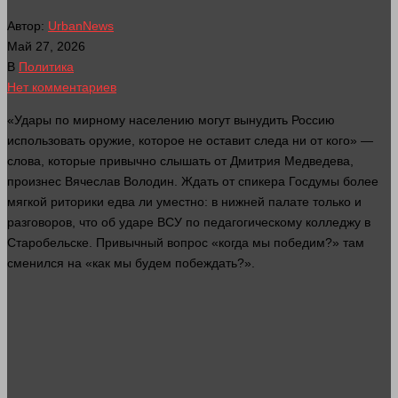
Автор:
UrbanNews
Май 27, 2026
В
Политика
Нет комментариев
«Удары по мирному населению могут вынудить Россию
использовать
оружие
, которое не оставит следа ни от кого» —
слова
, которые привычно слышать от Дмитрия Медведева,
произнес Вячеслав Володин. Ждать от спикера Госдумы более
мягкой риторики едва ли уместно: в нижней палате только и
разговоров, что об ударе ВСУ по педагогическому колледжу в
Старобельске. Привычный
вопрос
«когда мы победим?» там
сменился на «как мы будем побеждать?».