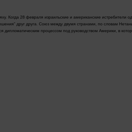
ху. Когда 28 февраля израильские и американские истребители о
решения”
друг
друга. Союз между двумя странами, по словам Нетанья
тся дипломатическим процессом под руководством Америки, в котор