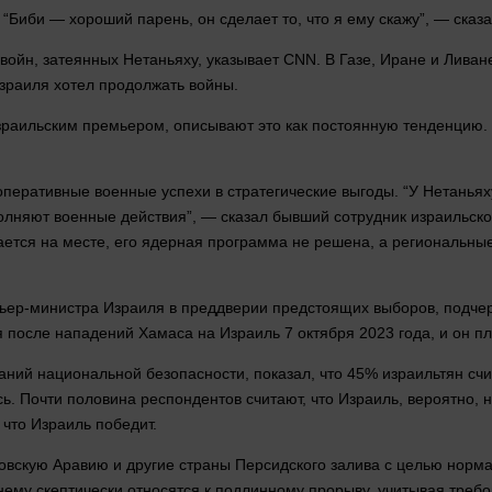
 “Биби — хороший парень, он сделает то, что я ему скажу”, —
сказ
войн, затеянных Нетаньяху, указывает CNN. В Газе, Иране и Лива
зраиля
хотел
продолжать
войны
.
зраильским премьером, описывают это как постоянную тенденцию. 
 оперативные военные успехи в стратегические выгоды. “У Нетаньях
олняют военные действия”, —
сказал
бывший сотрудник израильской
ается на
месте
, его ядерная
программа
не решена, а региональны
ьер-министра Израиля в преддверии предстоящих выборов, подчер
я после нападений Хамаса на Израиль 7 октября 2023
года
, и он 
ий национальной безопасности, показал, что 45% израильтян счит
сь. Почти половина респондентов считают, что Израиль,
вероятно
, 
 что Израиль победит.
овскую Аравию и другие
страны
Персидского залива с целью норм
ему скептически относятся к подлинному прорыву, учитывая требо