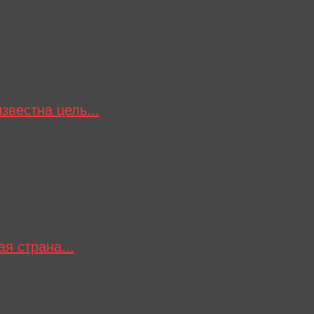
звестна цель...
я страна...