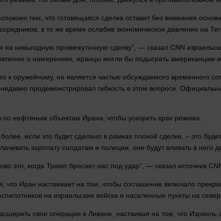
еспокоен тем, что готовящаяся сделка оставит без внимания основ
осредников, в то же
время
ослабив экономическое
давление
на Тег
ся на невыгодную промежуточную сделку”, —
сказал
CNN израильский
заявление о намерениях, иранцы
могли
бы подыграть американцам и 
ого к оружейному, не является частью обсуждаемого временного со
 недавно продемонстрировал гибкость в этом вопросе. Официаль
в по нефтяным объектам Ирана, чтобы ускорить крах режима.
 более, если это будет сделано в рамках плохой сделки, – это буде
плачивать зарплату солдатам и полиции, они будут вливать в него
д
аково это, когда Трамп бросает нас под удар”, —
сказал
источник CN
 что Иран настаивает на том, чтобы соглашение включало прекра
еспилотников на израильские войска и населенные пункты на север
сширить свои операции в Ливане, настаивая на том, что Израиль 