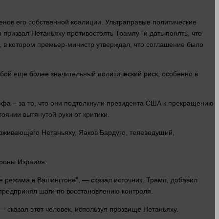
ленов его собственной коалиции. Ультраправые политические
р призвал Нетаньяху противостоять Трампу “и дать
понять
, что
 в котором премьер-министр утверждал, что соглашение было
обой еще более значительный политический риск, особенно в
ффа – за то, что они подтолкнули президента США к прекращению
тоянии вытянутой
руки
от критики.
ерживающего Нетаньяху, Яаков Бардуго, телеведущий,
ороны
Израиля.
е режима в Вашингтоне”, —
сказал
источник. Трамп, добавил
 предпринял шаги по восстановлению контроля.
 —
сказал
этот
человек
, используя прозвище Нетаньяху.