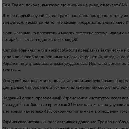
Сам Трамп, похоже, высказал это мнение на днях, отмечает CNN.
Это не первый случай, когда Трамп
внезапно
прекращает одну из 
вмешаться, несмотря на то, что самый продолжительный
лидер
И
люди
, которые на протяжении многих
лет
тесно сотрудничали с и
потери”, —
сказал
один
из таких
людей
.
Критики обвиняют его в неспособности превратить тактические и
воли или
способности
принимать сложные решения, которые доп
Израиля не улучшилась, а даже ухудшилась. Иранский режим ост
активны».
Исход
войны
также может осложнить политическую позицию прем
центральной опорой в его усилиях по изменению своего наследи
Недавний опрос, проведенный Израильским институтом исследован
было до 7 октября, в то
время
как 31% считают, что она улучшила
в то
время
как только 41% сохраняют оптимизм в отношении того,
Израильские источники рассматривают
давление
Трампа на Сауд
Абрахама как форму политической компенсации. Но они по-прежн