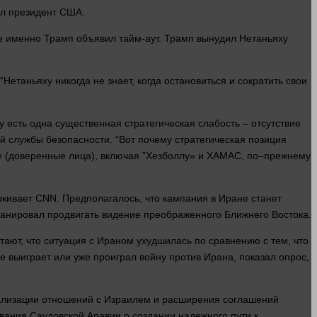
ал
президент США.
не именно Трамп объявил тайм-аут. Трамп вынудил Нетаньяху
“Нетаньяху никогда не
знает
, когда остановиться и сократить свои
у есть
одна
существенная стратегическая слабость – отсутствие
 службы безопасности. “Вот почему стратегическая позиция
е (доверенные
лица
), включая ”Хезболлу» и ХАМАС, по–прежнему
кивает CNN. Предполагалось, что
кампания
в Иране станет
планировал продвигать видение преображенного Ближнего Востока.
ают, что ситуация с Ираном ухудшилась по сравнению с тем, что
не выиграет или уже проиграл войну против Ирана, показал опрос,
ализации отношений с Израилем и расширения соглашений
вания Саудовской Аравии о создании надежного пути к