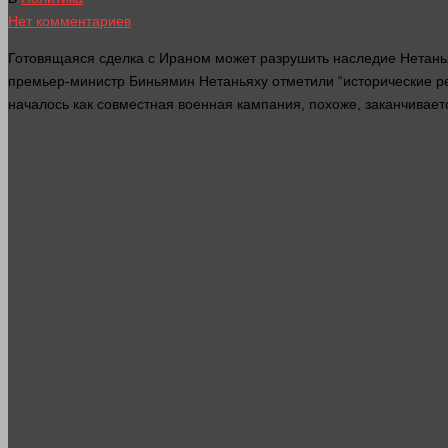
Нет комментариев
Готовящаяся сделка с Ираном может разрушить наследие Нетанья
премьер-министр Биньямин Нетаньяху отметили “исторические 
началось как совместная военная
кампания
, похоже, заканчивае