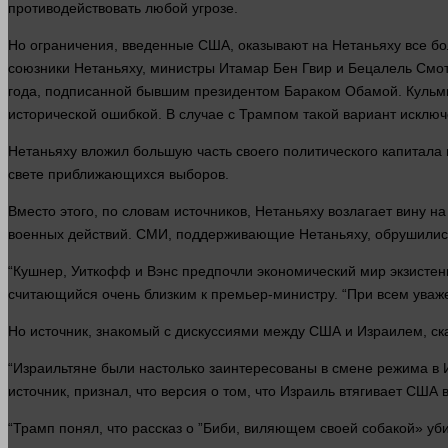
противодействовать любой угрозе.
Но ограничения, введенные США, оказывают на Нетаньяху все 
союзники Нетаньяху, министры Итамар Бен Гвир и Бецалель Смотр
года
, подписанной бывшим президентом Бараком Обамой. Кульм
исторической ошибкой. В
случае
с Трампом такой вариант исключ
Нетаньяху вложил большую
часть
своего политического капитала
свете приближающихся выборов.
Вместо этого, по словам источников, Нетаньяху возлагает вину 
военных действий. СМИ, поддерживающие Нетаньяху, обрушилис
“Кушнер, Уиткофф и Вэнс предпочли экономический
мир
экзистен
считающийся очень близким к премьер-министру. “При всем уваже
Но источник, знакомый с дискуссиями между США и Израилем,
ск
“Израильтяне были настолько заинтересованы в смене режима в И
источник, признал, что
версия
о том, что Израиль втягивает США 
“Трамп понял, что рассказ о ”Биби, виляющем своей собакой» уб