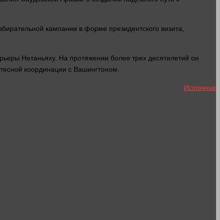
збирательной кампании в форме президентского визита,
рьеры Нетаньяху. На протяжении более трех десятилетий он
 тесной координации с Вашингтоном.
Источник