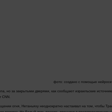
фото
: создано с помощью нейросе
а, но за закрытыми дверями, как сообщают израильские источники
т CNN.
ащении огня, Нетаньяху неоднократно настаивал на том, чтобы Т
кого режима. Но Белый
дом
, похоже, двинулся в противоположном н