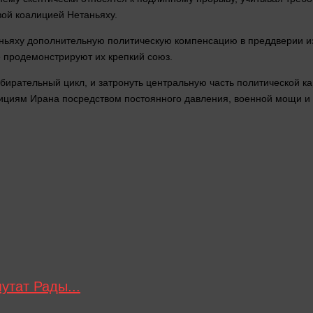
вой коалицией Нетаньяху.
аньяху дополнительную политическую компенсацию в преддверии и
 продемонстрируют их крепкий союз.
збирательный цикл, и затронуть центральную
часть
политической ка
бициям Ирана посредством постоянного
давления
, военной мощи и
утат Рады...