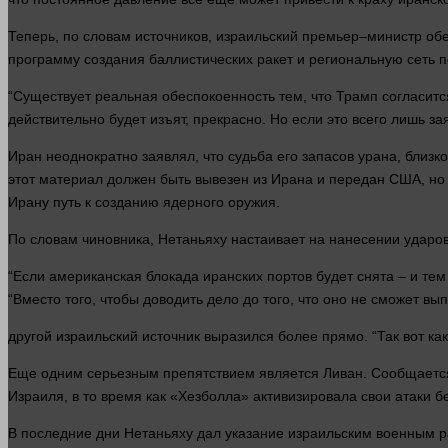
Теперь, по словам источников, израильский премьер–министр об
программу создания баллистических ракет и региональную
сеть
п
“Существует реальная обеспокоенность тем, что Трамп согласит
действительно будет изъят, прекрасно. Но если это всего лишь 
Иран неоднократно заявлял, что
судьба
его запасов урана, близк
этот материал
должен
быть вывезен из Ирана и передан США, но
Ирану путь к созданию ядерного оружия.
По словам чиновника, Нетаньяху настаивает на нанесении ударо
“Если американская блокада иранских портов будет снята – и тем
“Вместо того, чтобы доводить дело до того, что оно не сможет вы
другой
израильский источник выразился более
прямо
. “Так вот к
Еще одним серьезным препятствием является Ливан. Сообщается,
Израиля, в то
время
как «Хезболла» активизировала свои атаки б
В последние дни Нетаньяху дал указание израильским военным ра