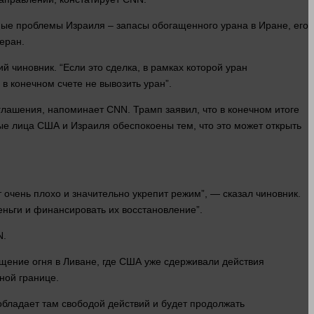
ные проблемы Израиля – запасы обогащенного урана в Иране, его
еран.
 чиновник. “Если это сделка, в рамках которой уран
в конечном счете не вывозить уран”.
глашения, напоминает CNN. Трамп заявил, что в конечном итоге
ные
лица
США и Израиля обеспокоены тем, что это может открыть
т очень
плохо
и значительно укрепит режим”, —
сказал
чиновник.
еньги
и финансировать их восстановление”.
N.
щение огня в Ливане, где США уже сдерживали действия
ной границе.
обладает там свободой действий и будет продолжать