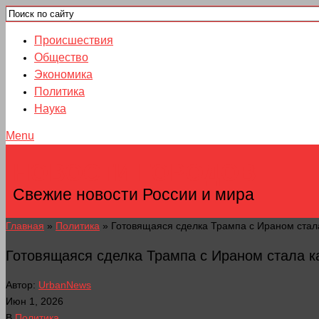
Происшествия
Общество
Экономика
Политика
Наука
Menu
НОВОСТИ ГОРОДОВ
Свежие новости России и мира
Главная
»
Политика
»
Готовящаяся сделка Трампа с Ираном стал
Готовящаяся сделка Трампа с Ираном стала к
Автор:
UrbanNews
Июн 1, 2026
В
Политика