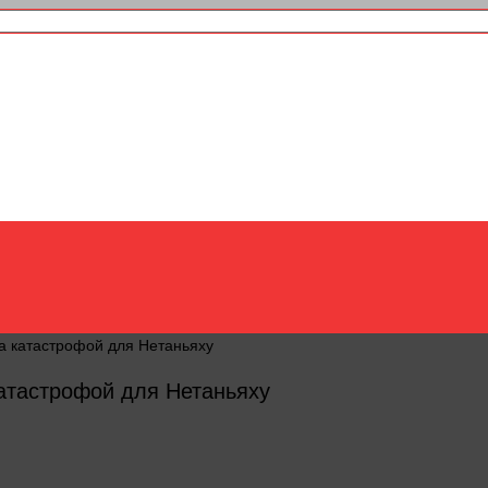
а катастрофой для Нетаньяху
атастрофой для Нетаньяху