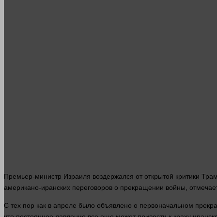
Премьер-министр Израиля воздержался от открытой критики Трамп
американо-иранских переговоров о прекращении
войны
, отмечае
С тех пор как в апреле было объявлено о первоначальном прекр
что постоянное
давление
все еще может привести к краху иранс