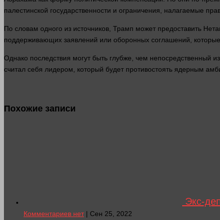
палестинской государственности и ограничения, налагаемые пра
По словам
одного
из источников, Трамп может предоставить Нет
поддерживающих заявлений или оборонных соглашений, которые
Однако последствия могут быть глубже, чем непосредственный и
считал
себя лидером, который будет противостоять ядерным ам
Похожие записи
Экс-деп
Комментариев нет
| Сен 25, 2022