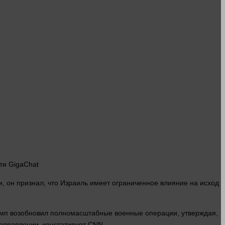
ти GigaChat
, он признал, что Израиль имеет ограниченное влияние на исход
рамп возобновил полномасштабные военные операции, утверждая,
аправлении, констатирует CNN.