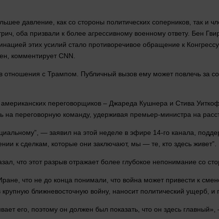
большее
давление
, как со
стороны
политических соперников, так и ч
ич, оба призвали к более агрессивному военному ответу. Бен Гви
инацией этих усилий
стало
противоречивое обращение к Конгрессу,
ен, комментирует CNN.
 в отношения с Трампом. Публичный вызов ему может повлечь за с
на американских переговорщиков – Джареда Кушнера и Стива Уитко
ь на переговорную команду, удерживая премьер-министра на расс
циальному”, — заявил на этой неделе в эфире 14-го канала, подд
нии к сделкам, которые они заключают, мы — те, кто
здесь
живет”.
азал
, что этот
разрыв
отражает более глубокое непонимание со
ст
ране, что не до конца понимали, что
война
может привести к смен
в крупную ближневосточную войну, наносит политический ущерб, и
ивает его, поэтому он
должен
был показать, что он
здесь
главный»,