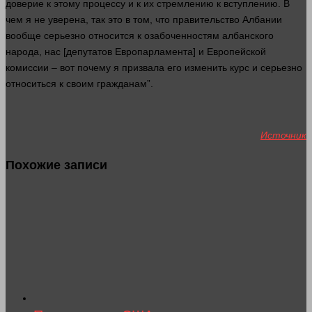
доверие к этому процессу и к их стремлению к вступлению. В
чем я не уверена, так это в том, что правительство Албании
вообще серьезно относится к озабоченностям албанского
народа, нас [депутатов Европарламента] и Европейской
комиссии – вот почему я призвала его изменить курс и серьезно
относиться к своим гражданам”.
Источник
Похожие записи