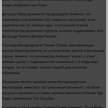
images.de/Global Look Press
Депутаты Европарламента предупредили Албанию, что
переговоры о вступлении в ЕС окажутся под угрозой, если
правительство не “изменит курс” в отношении планов
строительства роскошного курорта, которые поддерживает зять
Дональда Трампа Джаред Кушнер.
Голландский евродепутат Тинеке Страйк, возглавляющая
миссию Европарламента по установлению фактов в балканской
стране, заявила, что руководство Албании “играет с огнем”,
затевая сделку с недвижимостью стоимостью 1,4 млрд евро,
которая, по ее словам, нанесет ущерб девственному
побережью.
Оппозиция проекту вызвала волну беспрецедентных
беспорядков, известных как “революция фламинго”, на фоне
растущих призывов к отставке премьер-министра Албании Эди
Рамы, напоминает The Guardian.
В интервью The Guardian Тинеке Страйк отмечает: “Если Рама