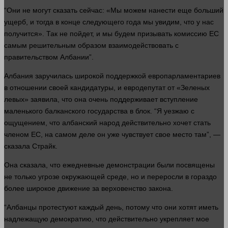
“Они не могут
сказать
сейчас
: «Мы можем нанести еще больший
ущерб, и тогда в конце следующего
года
мы увидим, что у нас
получится». Так не пойдет, и мы будем призывать комиссию ЕС
самым решительным образом взаимодействовать с
правительством Албании”.
Албания заручилась широкой поддержкой европарламентариев
в отношении своей кандидатуры, и евродепутат от «Зеленых
левых» заявила, что она очень поддерживает вступление
маленького балканского государства в блок. “Я уезжаю с
ощущением, что албанский народ действительно хочет стать
членом ЕС, на самом деле он уже чувствует свое
место
там”, —
сказала
Страйк.
Она
сказала
, что ежедневные демонстрации были посвящены
не только угрозе окружающей среде, но и переросли в гораздо
более широкое
движение
за верховенство закона.
“Албанцы протестуют каждый
день
, потому что они хотят иметь
надлежащую демократию, что действительно укрепляет мое