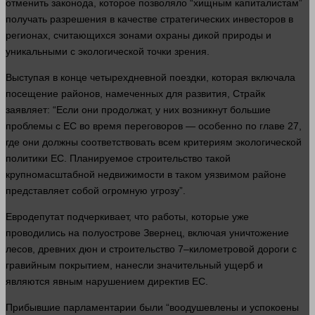
отменить
законода, которое позволяло “хищным капиталистам”
получать разрешения в качестве стратегических инвесторов в
регионах, считающихся зонами охраны дикой природы и
уникальными с экологической точки зрения.
Выступая в конце четырехдневной поездки, которая включала
посещение районов, намеченных для
развития
, Страйк
заявляет: “Если они продолжат, у них возникнут большие
проблемы с ЕС во
время
переговоров — особенно по главе 27,
где они должны соответствовать всем критериям экологической
политики ЕС. Планируемое строительство такой
крупномасштабной недвижимости в таком уязвимом районе
представляет собой огромную угрозу”.
Евродепутат подчеркивает, что
работы
, которые уже
проводились на полуострове Звернец, включая уничтожение
лесов, древних дюн и строительство 7–километровой дороги с
гравийным покрытием, нанесли значительный ущерб и
являются явным нарушением директив ЕС.
Прибывшие парламентарии были “воодушевлены и успокоены