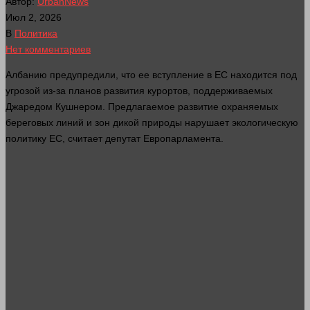
Автор:
UrbanNews
Июл 2, 2026
В
Политика
Нет комментариев
Албанию предупредили, что ее вступление в ЕС находится под
угрозой из-за планов
развития
курортов, поддерживаемых
Джаредом Кушнером. Предлагаемое развитие охраняемых
береговых линий и зон дикой природы нарушает экологическую
политику ЕС, считает депутат Европарламента.