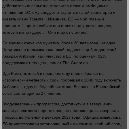
действительно серьезно относится к своим амбициям в
отношении ЕС, ему следует отступить от этой траектории и
сказать
клану Трампа: «Извините, ЕС — мой главный
приоритет”.
прямо
сейчас
они ставят под угрозу
процесс
,
который им так дорог… Они играют с огнем”.
Со времен краха коммунизма, более 30
лет
назад, ни
одна
Политика
не пользовалась такой подавляющей поддержкой
граждан Албании, как членство в ЕС: по оценкам, 92%
поддерживают эту цель, пишет The Guardian.
Эди Рама, который в
прошлом
году переизбрался на
исторический четвертый срок, пообещал к 2030 году включить
Албанию – одну из беднейших стран Европы – в Европейский
союз, состоящий из 27 членов.
Воодушевленный прогрессом, достигнутым в завершении
зачастую сложных переговоров, он поставил цель завершить
процесс
вступления в декабре 2027
года
. Официальные
лица
ЕС приветствовали установленный ими самими крайний срок,