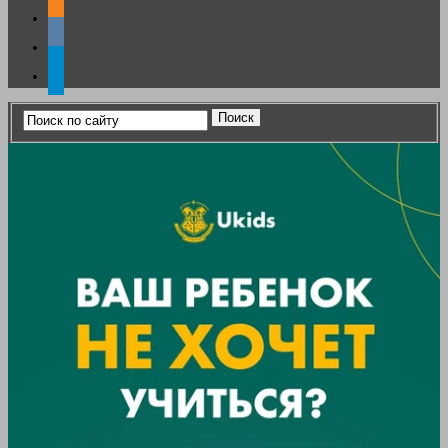
odnoklassniki
vkontakte
telegram