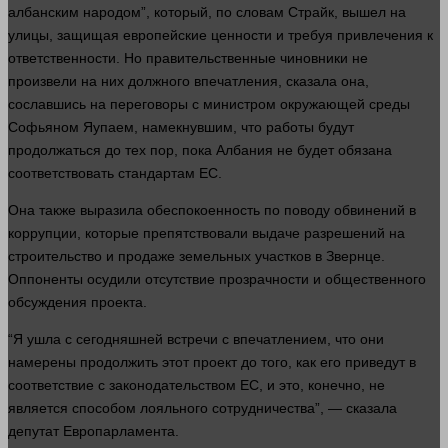
албанским народом”, который, по словам Страйк,
вышел
на
улицы, защищая европейские ценности и требуя привлечения к
ответственности. Но правительственные чиновники не
произвели на них должного впечатления,
сказала
она,
сославшись на переговоры с министром окружающей среды
Софьяном Яупаем, намекнувшим, что
работы
будут
продолжаться до тех пор, пока Албания не будет обязана
соответствовать стандартам ЕС.
Она также выразила обеспокоенность по поводу обвинений в
коррупции, которые препятствовали выдаче разрешений на
строительство и продаже земельных участков в Звернце.
Оппоненты осудили отсутствие прозрачности и общественного
обсуждения проекта.
“Я ушла с сегодняшней встречи с впечатлением, что они
намерены продолжить этот проект до того, как его приведут в
соответствие с законодательством ЕС, и это, конечно, не
является способом лояльного сотрудничества”, —
сказала
депутат Европарламента.