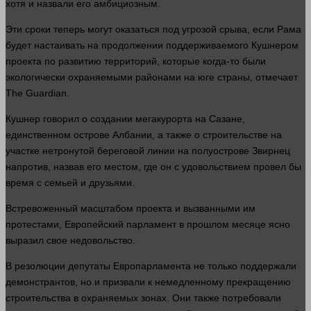
хотя и назвали его амбициозным.
Эти сроки теперь могут оказаться под угрозой срыва, если Рама
будет настаивать на продолжении поддерживаемого Кушнером
проекта по развитию территорий, которые когда-то были
экологически охраняемыми районами на юге
страны
, отмечает
The Guardian.
Кушнер
говорил
о создании мегакурорта на Сазане,
единственном острове Албании, а также о строительстве на
участке нетронутой береговой линии на полуострове Звирнец
напротив, назвав его местом, где он с удовольствием провел бы
время
с семьей и друзьями.
Встревоженный масштабом проекта и вызванными им
протестами, Европейский парламент в
прошлом
месяце
ясно
выразил свое недовольство.
В резолюции депутаты Европарламента не только поддержали
демонстрантов, но и призвали к немедленному прекращению
строительства в охраняемых зонах. Они также потребовали