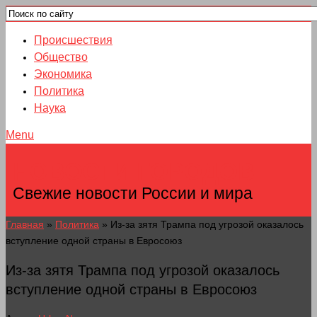
Происшествия
Общество
Экономика
Политика
Наука
Menu
НОВОСТИ ГОРОДОВ
Свежие новости России и мира
Главная
»
Политика
»
Из-за зятя Трампа под угрозой оказалось
вступление одной страны в Евросоюз
Из-за зятя Трампа под угрозой оказалось
вступление одной страны в Евросоюз