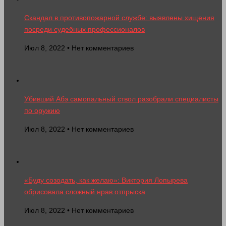
Скандал в противопожарной службе: выявлены хищения
посреди судебных профессионалов
Июл 8, 2022 • Нет комментариев
Убивший Абэ самопальный ствол разобрали специалисты
по оружию
Июл 8, 2022 • Нет комментариев
«Буду созодать, как желаю»: Виктория Лопырева
обрисовала сложный нрав отпрыска
Июл 8, 2022 • Нет комментариев