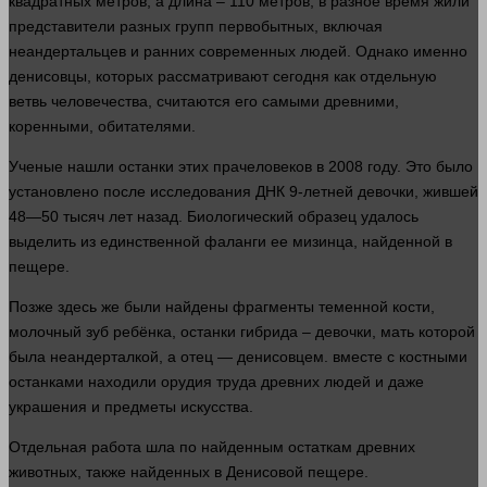
квадратных
метров
, а длина – 110
метров
, в разное
время
жили
представители разных групп первобытных, включая
неандертальцев и ранних современных
людей
. Однако именно
денисовцы, которых рассматривают сегодня как отдельную
ветвь человечества, считаются его самыми древними,
коренными, обитателями.
Ученые нашли останки этих прачеловеков в 2008 году. Это было
установлено после исследования ДНК 9-летней девочки, жившей
48—50 тысяч
лет
назад. Биологический образец удалось
выделить из единственной фаланги ее мизинца, найденной в
пещере.
Позже
здесь
же были найдены фрагменты теменной
кости
,
молочный зуб ребёнка, останки гибрида – девочки,
мать
которой
была неандерталкой, а
отец
— денисовцем.
вместе
с костными
останками находили
орудия
труда древних
людей
и даже
украшения и предметы искусства.
Отдельная работа шла по найденным остаткам древних
животных, также найденных в Денисовой пещере.