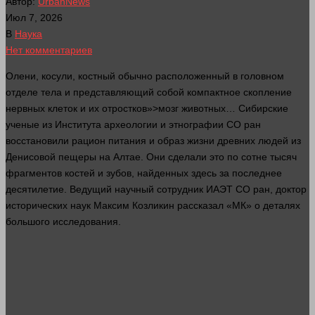
Автор:
UrbanNews
Июл 7, 2026
В
Наука
Нет комментариев
Олени, косули, костный обычно расположенный в головном
отделе тела и представляющий собой компактное скопление
нервных клеток и их отростков»>мозг животных… Сибирские
ученые из Института археологии и этнографии СО
ран
восстановили рацион питания и образ
жизни
древних
людей
из
Денисовой пещеры на Алтае. Они сделали это по сотне тысяч
фрагментов
костей
и зубов, найденных
здесь
за последнее
десятилетие. Ведущий научный сотрудник ИАЭТ СО
ран
,
доктор
исторических наук Максим Козликин рассказал «МК» о деталях
большого исследования.