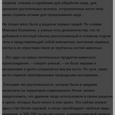
служили ножами и скреблами для обработки шкур, для
срезания растительных волокон, остроконечные
кости
типа
шила служили иглами для прокалывания шкур…
Не только мясо было в рационе первых
людей
. По словам
Максима Козликина, у ученых есть доказательства, что те
добывали и костный обычно расположенный в головном отделе
тела и представляющий собой компактное скопление нервных
клеток и их отростков»>мозг из трубчатых
костей
животных.
– Это
один
из самых питательных продуктов животного
происхождения, –
говорит
ученый, – он богат жирами и
витаминами и
долго
сохраняется внутри
кости
. По сути, такие
кости
служили своеобразными природными консервами….
Учитывая тип растительности, которая была в среднем
палеолите на территории современного Алтая, можно
предположить, что древние
люди
использовали в своем рационе
и орехи, которых было
много
в этих краях. Это
сейчас
климат
здесь
стал
более суровый, в лесах преобладают хвойные виды
деревьев, а 300-200 тысяч
лет
назад, в межледниковый период,