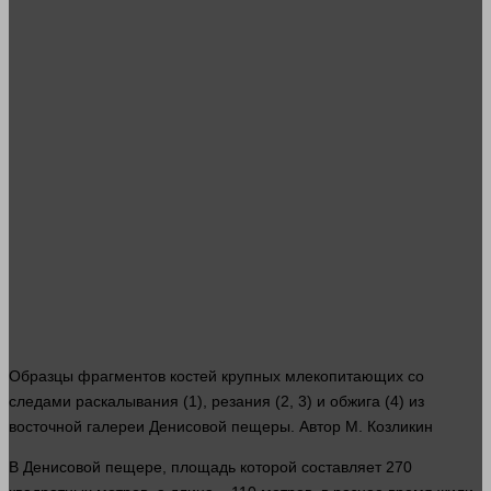
Образцы фрагментов
костей
крупных млекопитающих со
следами раскалывания (1), резания (2, 3) и обжига (4) из
восточной галереи Денисовой пещеры. Автор М. Козликин
В Денисовой пещере, площадь которой составляет 270