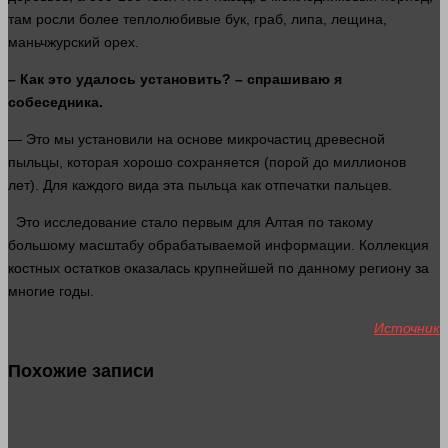
там росли более теплолюбивые бук, граб, липа, лещина,
маньчжурский орех.
– Как это удалось установить? – спрашиваю я
собеседника.
— Это мы установили на основе микрочастиц древесной
пыльцы, которая хорошо сохраняется (порой до миллионов
лет
). Для каждого вида эта пыльца как отпечатки пальцев.
Это
исследование
стало
первым для Алтая по такому
большому масштабу обрабатываемой
информации
. Коллекция
костных остатков оказалась крупнейшей по данному региону за
многие годы.
Источник
Похожие записи