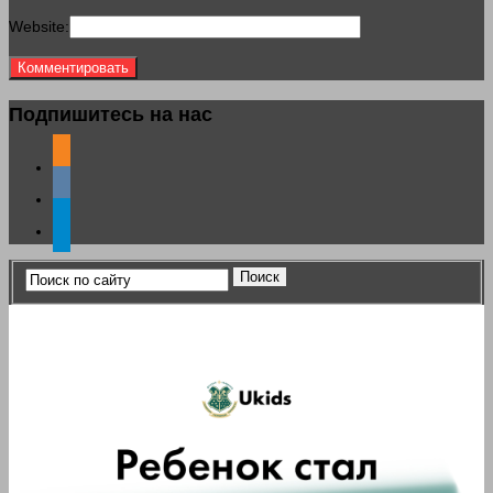
Website:
Подпишитесь на нас
odnoklassniki
vkontakte
telegram