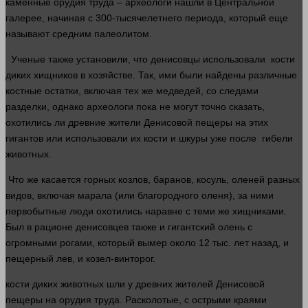
каменные
орудия
труда – археологи нашли в Центральной
галерее, начиная с 300-тысячелетнего периода, который еще
называют средним палеолитом.
Ученые также установили, что денисовцы использовали
кости
диких хищников в хозяйстве. Так, ими были найдены различные
костные остатки, включая тех же медведей, со следами
разделки, однако археологи пока не могут точно
сказать
,
охотились ли древние жители Денисовой пещеры на этих
гигантов или использовали их
кости
и шкуры уже после гибели
животных.
Что же касается горных козлов, баранов, косуль, оленей разных
видов, включая марала (или благородного оленя), за ними
первобытные
люди
охотились наравне с теми же хищниками.
Был в рационе денисовцев также и гигантский олень с
огромными рогами, который вымер около 12 тыс.
лет
назад, и
пещерный лев, и козел-винторог.
кости
диких животных шли у древних жителей Денисовой
пещеры на
орудия
труда. Расколотые, с острыми краями