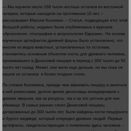
— Мы изучили около 158 тысяч костных остатков из восточной
галереи, которые находили на протяжении 10
лет
, –
рассказывает Максим Козликин. – Статья, подводящая итог этой
большой
работы
, недавно была опубликована в журнале
«Археология, этнография и антропология Евразии». На основе
изученных артефактов древней фауны было установлено, что
многие из видов животных, установленных по остаткам,
становились основным объектом охоты для древнего
человека
,
проживавшего в Денисовой пещере в период с 300 тысяч до 50
тысяч
лет
назад. Может, они жили еще дольше, но мы пока не
нашли их останков в более поздних слоях.
По словам Козликина, прежде чем завоевать пещеру и заняться
в ней ремеслами, долгое
время
денисовцы конкурировали с
дикими зверьем, как за ресурсы, так и за это уютное для них
убежище. В самых ранних слоях Денисовой пещеры,
датированных до 300 тысяч
лет
, были найдены
кости
пещерного
и бурого медведя, который опередил древних
людей
. Первые
артефакты, свидетельствующие о появлении
здесь
человека
–