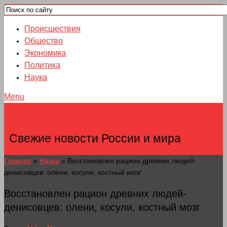
Происшествия
Общество
Экономика
Политика
Наука
Menu
НОВОСТИ ГОРОДОВ
Свежие новости России и мира
Главная
»
Наука
»
Восстановлен рацион древних людей-
денисовцев: олени, косули, костный мозг
Восстановлен рацион древних людей-
денисовцев: олени, косули, костный мозг