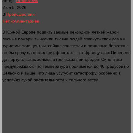
Автор:
UrbanNews
Июл 8, 2026
В
Происшествия
Нет комментариев
В Южной Европе подпитываемые рекордной летней жарой
лесные пожары вынудили тысячи
людей
покинуть свои
дома
и
туристические центры.
сейчас
спасатели и пожарные борются с
огнём
сразу
на нескольких фронтах — от французских Пиренеев
до португальских холмов и греческих пригородов. Синоптики
предупреждают, что
температура
поднимется до 40 градусов по
Цельсию и выше, что лишь усугубит катастрофу, особенно в
условиях сухой растительности и сильного ветра.