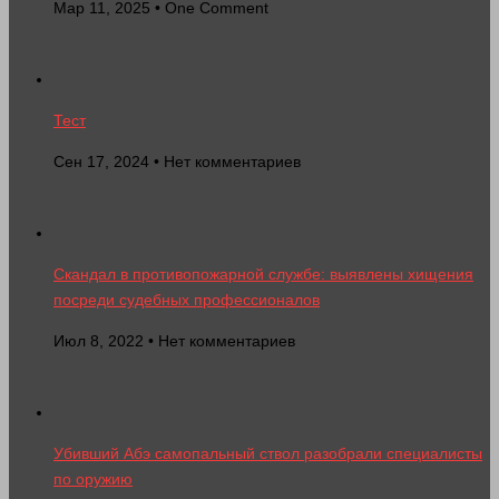
Мар 11, 2025 • One Comment
Тест
Сен 17, 2024 • Нет комментариев
Скандал в противопожарной службе: выявлены хищения
посреди судебных профессионалов
Июл 8, 2022 • Нет комментариев
Убивший Абэ самопальный ствол разобрали специалисты
по оружию