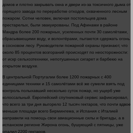
домов и плотно закрывать
окна
и двери из-за токсичного дыма от
горящего завода по переработке отходов, охваченного лесным
пожаром. Сотни
человек
, включая постояльцев
дома
престарелых, были эвакуированы. Под Афинами в районе
Мандра более 200 пожарных, усиленных почти 30 самолётами,
сбрасывающими воду, и волонтёрами, пытаются сдержать
огонь
в сосновом лесу. Руководители пожарной охраны признают, что
около 85 процентов возгораний происходят по неосторожности:
от искр сельхозтехники, непотушенных сигарет и барбекю на
открытом воздухе.
В центральной Португалии более 1200 пожарных с 400
единицами
техники
и 15 самолётами всё же сумели взять под
контроль полыхавший
несколько
суток пожар, но ущерб уже
колоссальный. Европейский спутниковый сервис зафиксировал,
что всего за три
дня
выгорело 12 тысяч гектаров, что почти вдвое
меньше
площади
всего Бирмингема, и Испания с Италией
направили на помощь свои авиационные силы и бригады, а в
испанском регионе Жирона
огонь
, бушующий с пятницы, уже
опалил 2200 гектаров.