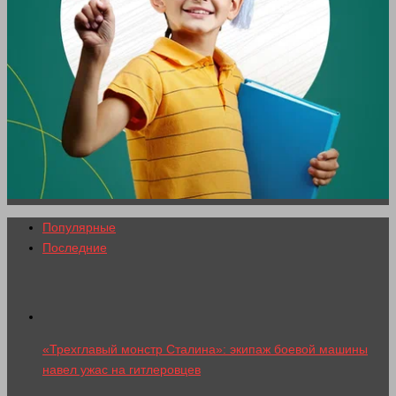
Популярные
Последние
«Трехглавый монстр Сталина»: экипаж боевой машины
навел ужас на гитлеровцев