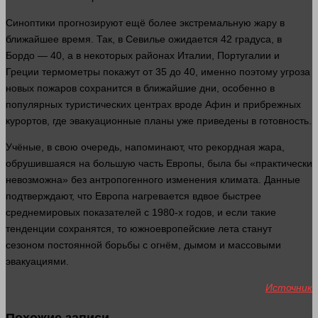
Синоптики прогнозируют ещё более экстремальную жару в
ближайшее
время
. Так, в Севилье ожидается 42 градуса, в
Бордо — 40, а в некоторых районах Италии, Португалии и
Греции термометры покажут от 35 до 40, именно поэтому угроза
новых пожаров сохранится в ближайшие дни, особенно в
популярных туристических центрах вроде Афин и прибрежных
курортов, где эвакуационные планы уже приведены в готовность.
Учёные, в свою очередь, напоминают, что рекордная жара,
обрушившаяся на большую
часть
Европы, была бы «практически
невозможна» без антропогенного
изменения
климата. Данные
подтверждают, что Европа нагревается вдвое быстрее
среднемировых показателей с 1980-х годов, и если такие
тенденции сохранятся, то южноевропейские лета станут
сезоном постоянной борьбы с огнём, дымом и массовыми
эвакуациями.
Источник