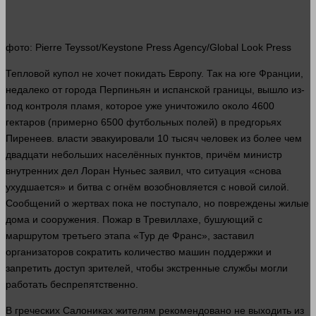
фото
: Pierre Teyssot/Keystone Press Agency/Global Look Press
Тепловой купол не хочет покидать Европу. Так на юге Франции,
недалеко от города Перпиньян и испанской границы, вышло из-
под контроля пламя, которое уже уничтожило около 4600
гектаров (примерно 6500 футбольных полей) в предгорьях
Пиренеев.
власти
эвакуировали 10 тысяч
человек
из более чем
двадцати небольших населённых пунктов, причём министр
внутренних
дел Лоран Нуньес заявил, что ситуация «снова
ухудшается» и битва с огнём возобновляется с новой силой.
Сообщений о жертвах пока не поступало, но повреждены жилые
дома
и сооружения. Пожар в Тревиллахе, бушующий
с
маршрутом третьего этапа «Тур де Франс», заставил
организаторов сократить
количество
машин поддержки и
запретить доступ зрителей, чтобы экстренные службы
могли
работать
беспрепятственно.
В греческих Салониках жителям рекомендовано не выходить из