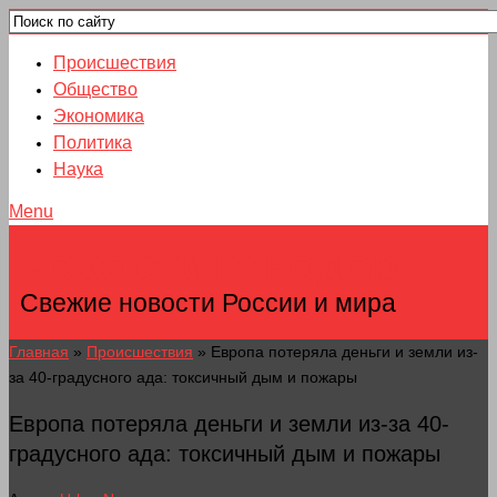
Происшествия
Общество
Экономика
Политика
Наука
Menu
НОВОСТИ ГОРОДОВ
Свежие новости России и мира
Главная
»
Происшествия
»
Европа потеряла деньги и земли из-
за 40-градусного ада: токсичный дым и пожары
Европа потеряла деньги и земли из-за 40-
градусного ада: токсичный дым и пожары