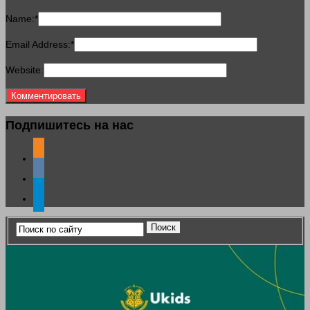
Name:
*
Email Address:
*
Website:
Подпишитесь на нас
odnoklassniki
vkontakte
telegram