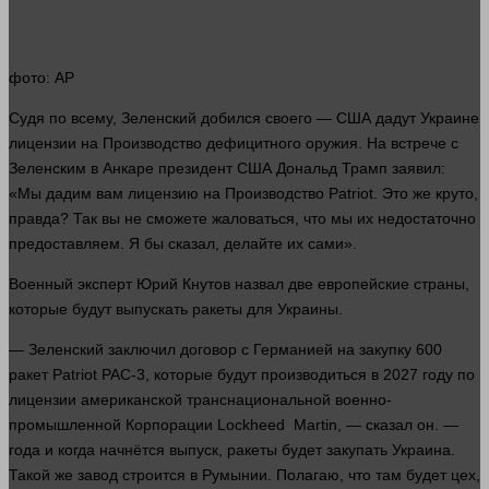
фото
: AP
Судя по всему, Зеленский добился своего — США дадут Украине
лицензии на
Производство
дефицитного оружия. На встрече с
Зеленским в Анкаре президент США Дональд Трамп заявил:
«Мы дадим вам лицензию на
Производство
Patriot. Это же круто,
правда
? Так вы не сможете жаловаться, что мы их недостаточно
предоставляем. Я бы
сказал
, делайте их сами».
Военный
эксперт
Юрий Кнутов назвал две европейские
страны
,
которые будут выпускать ракеты для Украины.
— Зеленский заключил договор с Германией на закупку 600
ракет Patriot PAC-3, которые будут производиться в 2027 году по
лицензии американской транснациональной военно-
промышленной
Корпорации
Lockheed Martin, —
сказал
он. —
года
и когда начнётся выпуск, ракеты будет закупать Украина.
Такой же завод строится в Румынии. Полагаю, что там будет цех,