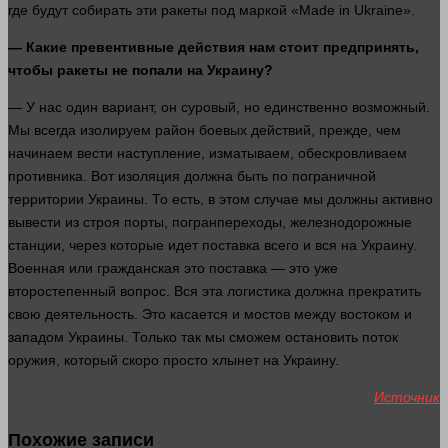
где будут собирать эти ракеты под маркой «Made in Ukraine».
— Какие превентивные действия нам стоит предпринять,
чтобы ракеты не попали на Украину?
— У нас
один
вариант, он суровый, но единственно возможный.
Мы всегда изолируем район боевых действий, прежде, чем
начинаем вести наступление, изматываем, обескровливаем
противника. Вот
изоляция
должна быть по пограничной
территории Украины. То есть, в этом
случае
мы должны активно
вывести из строя порты, погранпереходы, железнодорожные
станции, через которые
идет
поставка всего и вся на Украину.
Военная или гражданская это поставка — это уже
второстепенный
вопрос
. Вся эта логистика должна прекратить
свою
деятельность
. Это касается и мостов между востоком и
западом Украины. Только так мы сможем остановить поток
оружия, который скоро просто хлынет на Украину.
Источник
Похожие записи