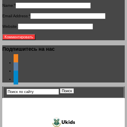
Name:
*
Email Address:
*
Website:
Подпишитесь на нас
odnoklassniki
vkontakte
telegram