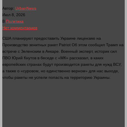
Автор:
UrbanNews
Июл 8, 2026
В
Политика
Нет комментариев
США планируют предоставить Украине лицензию на
Производство
зенитных ракет Patriot Об этом сообщил Трамп на
встрече с Зеленским в Анкаре. Военный
эксперт
, историк
сил
ПВО Юрий Кнутов в беседе с «МК» рассказал, в каких
европейских странах будут производится ракеты для нужд ВСУ,
а также о «суровом, но единственно верном» для нас выходе,
чтобы ракеты не успели попасть на территорию Украины.