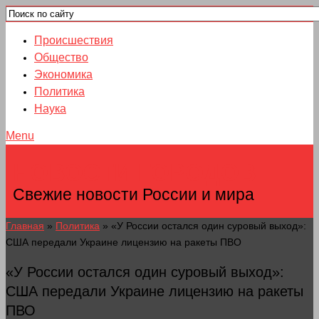
Происшествия
Общество
Экономика
Политика
Наука
Menu
НОВОСТИ ГОРОДОВ
Свежие новости России и мира
Главная
»
Политика
»
«У России остался один суровый выход»:
США передали Украине лицензию на ракеты ПВО
«У России остался один суровый выход»:
США передали Украине лицензию на ракеты
ПВО