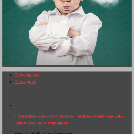
Популярные
Последние
«Трехглавый монстр Сталина»: экипаж боевой машины
навел ужас на гитлеровцев
Мар 11, 2025 • One Comment