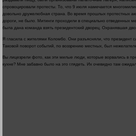
спровоцировали протесты. То, что 9 июля намечается многомили
довольно дружелюбная страна. Во
время
прошлых протестных акц
дороги, не было. Митинги проходили в специально отведенных ме
была дана команда взять президентский дворец. Охранявшая дво
Я гласила с жителями Коломбо. Они разъясняли, что президент 
Таковой поворот событий, по воззрению местных, был нежелател
Вы лицезрели
фото
, как эти милые
люди
, которые ворвались в пр
кухне? Мне забавно было на это глядеть. Их очевидно там ожидал