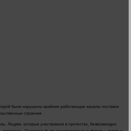
которой были нарушены крайние работающие каналы поставок
тельственные
строения
.
лы. Людям, которые участвовали в протестах, безвозмездно
 — домоседы. Очевидно были заинтригованные фигуры, которые