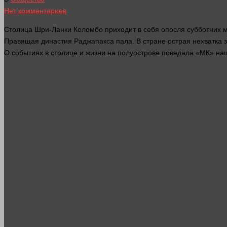
Нет комментариев
Столица Шри-Ланки Коломбо приходит в себя опосля субботних м
Правящая династия Раджапакса пала. В стране острая нехватка
О событиях в столице и
жизни
на полуострове поведала «МК» наш