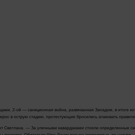
ицами, 2-ой — санкционная
война
, развязанная Западом, в итоге 
ерерос в острую стадию, протестующие бросились атаковать прави
ет Светлана. — За уличными кавардаками стояли определенные си
ны листовки. Обитатели Шри-Ланки весьма терпеливые, по натуре