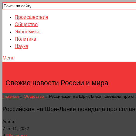
Происшествия
Общество
Экономика
Политика
Наука
Menu
НОВОСТИ ГОРОДОВ
Свежие новости России и мира
Главная
»
Общество
»
Российская на Шри-Ланке поведала про с
Российская на Шри-Ланке поведала про спла
Автор:
Июл 11, 2022
В
Общество