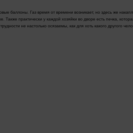
зовые баллоны. Газ
время
от
времени
возникает, но
здесь
же накапл
ке. Также практически у каждой хозяйки во дворе есть печка, кот
трудности не настолько осязаемы, как для хоть какого другого
чело