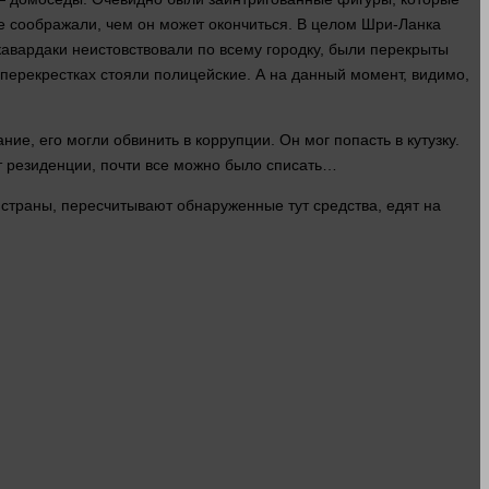
все соображали, чем он может окончиться. В целом Шри-Ланка
кавардаки неистовствовали по всему городку, были перекрыты
 перекрестках стояли полицейские. А
на данный
момент
, видимо,
.
ание, его
могли
обвинить в коррупции. Он
мог
попасть в кутузку.
ат резиденции, почти все можно было списать…
ы
страны
, пересчитывают обнаруженные
тут
средства
, едят на