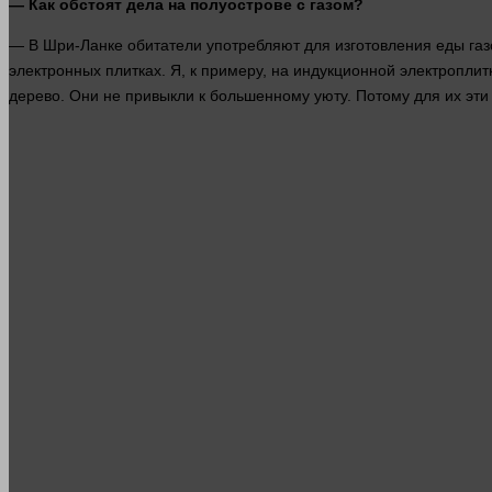
— Как обстоят
дела
на полуострове с газом?
— В Шри-Ланке обитатели употребляют для изготовления еды га
электронных
плитках. Я,
к примеру
, на индукционной электроплит
дерево. Они не привыкли к большенному уюту. Потому для их эти 