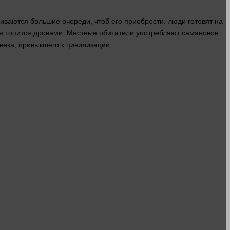
иваются большие очереди, чтоб его приобрести.
люди
готовят на
орая топится дровами. Местные обитатели употребляют самановое
века
, привыкшего к цивилизации.