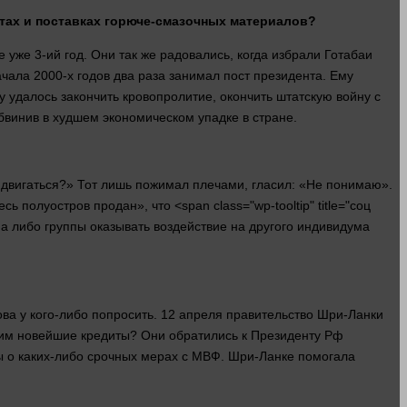
итах и поставках горюче-смазочных материалов?
 уже 3-ий год. Они так же радовались, когда избрали Готабаи
ачала 2000-х годов два раза занимал пост президента. Ему
у удалось закончить кровопролитие, окончить штатскую войну с
бвинив в худшем экономическом упадке в стране.
 двигаться
?» Тот лишь пожимал плечами,
гласил
: «Не понимаю».
сь полуостров продан», что <span class="wp-tooltip" title="соц
 либо группы оказывать воздействие на другого индивидума
ова
у кого-либо
попросить. 12 апреля правительство Шри-Ланки
ит им новейшие кредиты? Они обратились к Президенту Рф
ры о каких-либо срочных мерах с МВФ. Шри-Ланке помогала