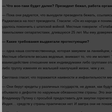
— Что все-таки будет далее? Президент бежал, работа
орган
— Пока они радуются, что вынудили президента бежать, ссылаясь 
Раджапакса на пост президента. Гласили: «Он из народа и
поним
удалось покончить с штатской войной. Местные говорили: «Гота
тамильскими сепаратистами, длившуюся 25
лет
. Мы ему доверяем
— Какие требования выдвигали протестующие?
—
одна
наша соотечественница, которая замужем за ланкийцем, 
Местные обитатели весьма ведомые, внимают то, что им
молвят
.
взаимодействие отношение меж индивидумами либо группами отли
либо труппу изменяя их
малышей
наилучшей
жизни
, чем у их.
Светлана
гласит
, что поражается наивности и инфантильности м
— Они берут кредиты у различных государств, не думая, как буду
объявило о дефолте по наружным обязанностям
страны
. Это
зна
Владимиру Путину с просьбой предоставить
для закупки горючег
Индия…
средств
у
страны
практически нет. И
завтра
они не покаж