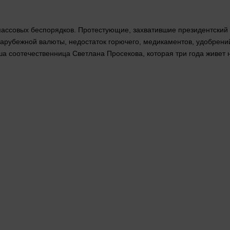
ассовых беспорядков. Протестующие, захватившие президентский 
 зарубежной валюты,
недостаток
горючего, медикаментов, удобрений
а соотечественница Светлана Просекова, которая три
года
живет 