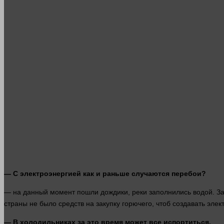
— С электроэнергией как и раньше случаются перебои?
—
на данный
момент
пошли дождики,
реки
заполнились
водой
. З
страны
не было
средств
на закупку горючего, чтоб создавать эле
— В холодильниках за это
время
может все испортиться.