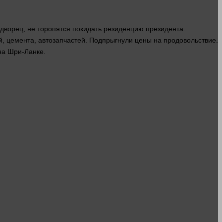
дворец, не торопятся покидать резиденцию президента.
, цемента, автозапчастей. Подпрыгнули цены на продовольствие.
на Шри-Ланке.