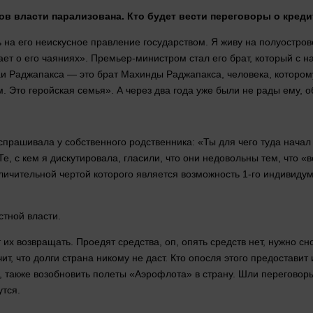
ов
власти
парализована. Кто будет вести переговоры о кред
на его неискусное правление государством. Я живу на полуострове
ает
о его чаяниях». Премьер-министром
стал
его брат, который с н
баи Раджапакса — это брат Махинды Раджапакса,
человека
, котором
. Это геройская семья». А через два
года
уже были не рады ему, о
спрашивала у собственного родственника: «Ты для чего туда
начал
 Те, с кем я дискутировала, гласили, что они недовольны тем, что «ве
чительной чертой которого является возможность 1-го индивидума
естной
власти
.
т их возвращать. Проедят
средства
, оп,
опять
средств нет,
нужно
сн
чит
, что долги страна никому не даст. Кто опосля этого предостав
о, также возобновить полеты «Аэрофлота» в страну. Шли перегово
утся.