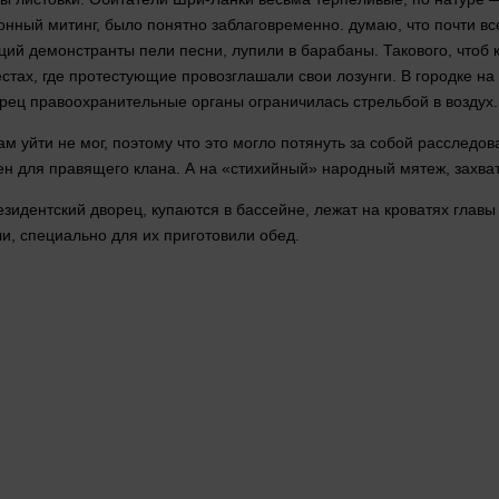
онный митинг, было понятно заблаговременно.
думаю
, что почти 
ий демонстранты пели песни, лупили в барабаны. Такового, чтоб 
стах, где протестующие провозглашали свои лозунги. В городке на
рец правоохранительные органы ограничилась стрельбой в воздух
сам
уйти
не
мог
, поэтому что это могло потянуть за собой расследов
ен для правящего клана. А на «стихийный» народный
мятеж
, захв
езидентский дворец, купаются в бассейне, лежат на кроватях глав
и, специально для их приготовили обед.