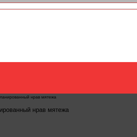
планированный нрав мятежа
нированный нрав мятежа