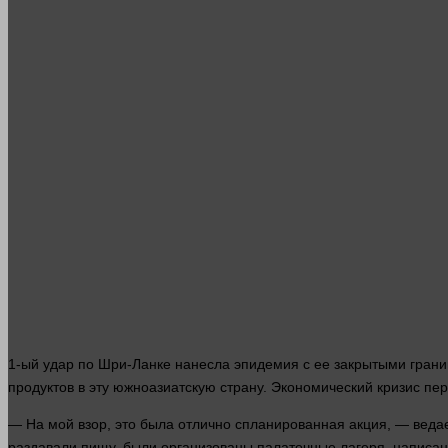
1-ый удар по Шри-Ланке нанесла эпидемия с ее закрытыми гран
продуктов в эту южноазиатскую страну. Экономический кризис п
— На мой
взор
, это была отлично спланированная акция, — веда
раздавали пищу, были организованы палаточные лагеря, написа