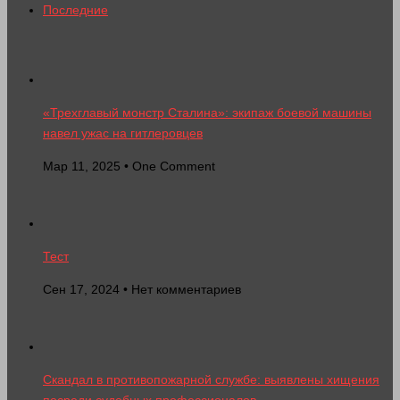
Последние
«Трехглавый монстр Сталина»: экипаж боевой машины
навел ужас на гитлеровцев
Мар 11, 2025 • One Comment
Тест
Сен 17, 2024 • Нет комментариев
Скандал в противопожарной службе: выявлены хищения
посреди судебных профессионалов