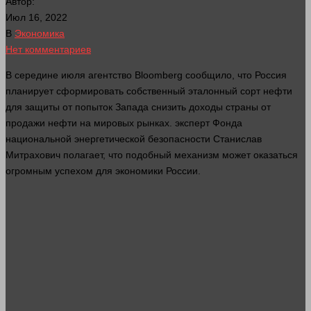
Автор:
Июл 16, 2022
В
Экономика
Нет комментариев
В середине июля агентство Bloomberg сообщило, что Россия
планирует сформировать собственный эталонный сорт нефти
для защиты от попыток Запада снизить доходы
страны
от
продажи нефти на мировых рынках.
эксперт
Фонда
национальной энергетической безопасности Станислав
Митрахович полагает, что подобный механизм может оказаться
огромным успехом для
экономики
России.