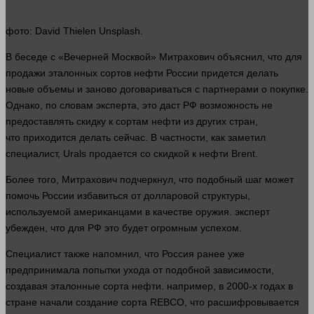
фото
: David Thielen Unsplash.
В беседе с «Вечерней Москвой» Митрахович объяснил, что для
продажи эталонных сортов нефти России придется
делать
новые объемы и заново договариваться с партнерами о покупке.
Однако, по словам эксперта, это даст РФ возможность не
предоставлять скидку к сортам нефти из других стран,
что приходится
делать
сейчас
. В частности, как заметил
специалист, Urals продается со скидкой к нефти Brent.
Более того, Митрахович подчеркнул, что подобный шаг может
помочь России избавиться от долларовой структуры,
используемой американцами в качестве оружия.
эксперт
убежден, что для РФ это будет огромным успехом.
Специалист также напомнил, что Россия ранее уже
предпринимала попытки ухода от подобной зависимости,
создавая эталонные сорта нефти.
например
, в 2000-х годах в
стране начали создание сорта REBCO, что расшифровывается