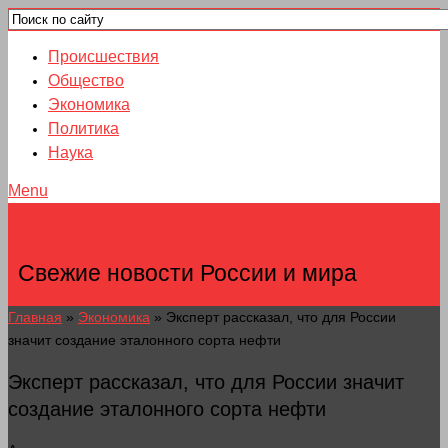
Происшествия
Общество
Экономика
Политика
Наука
Menu
НОВОСТИ ГОРОДОВ
Свежие новости России и мира
Главная
»
Экономика
»
Эксперт рассказал, что для России
значит создание эталонного сорта нефти
Эксперт рассказал, что для России значит
создание эталонного сорта нефти