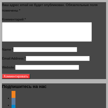
Ваш адрес email не будет опубликован.
Обязательные поля
помечены
*
Комментарий:
*
Name:
*
Email Address:
*
Website:
Подпишитесь на нас
odnoklassniki
vkontakte