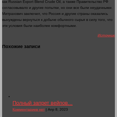
как Russian Export Blend Crude Oil, а также Правительство РФ
согласовывало и другие попытки, но они все были неудачными.
Митрахович заключил, что Россия и другие
страны
оказались
вынуждены вернуться к добыче обычного сырья в силу того, что
эти условия были наиболее комфортными.
Источник
Похожие записи
Полный запрет вейпов...
Комментариев нет
| Апр 8, 2023