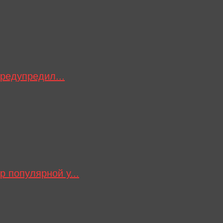
редупредил...
 популярной у...