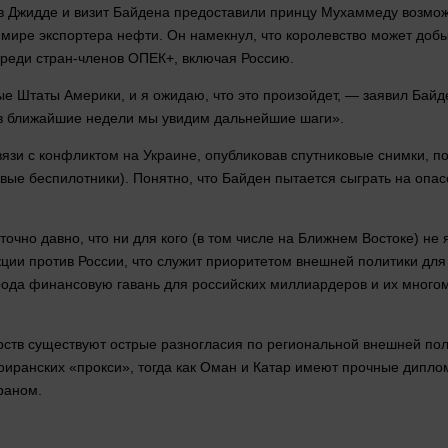
т в Джидде и визит Байдена предоставили принцу Мухаммеду возм
 мире экспортера нефти. Он намекнул, что королевство может доб
среди стран-членов ОПЕК+, включая Россию.
е Штаты Америки, и я ожидаю, что это произойдет, — заявил Байден
 в ближайшие недели мы увидим дальнейшие шаги».
вязи с конфликтом на Украине, опубликовав спутниковые снимки,
евые беспилотники). Понятно, что Байден пытается сыграть на опа
аточно
давно
, что ни для кого (в том числе на Ближнем Востоке) не
ции против России, что служит приоритетом внешней политики дл
ода финансовую гавань для российских миллиардеров и их многоми
рств существуют острые разногласия по региональной внешней по
роиранских «прокси», тогда как Оман и Катар имеют прочные дипло
раном.