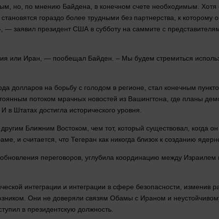
м, но, по мнению Байдена, в конечном счете необходимым. Хотя 
и становятся гораздо более трудными без партнерства, к которому 
 — заявил президент США в субботу на саммите с представителями
ссия или Иран, — пообещал Байден. – Мы будем стремиться исполь
арда
долларов
на борьбу с голодом в регионе,
стал
конечным пункто
стоянным потоком мрачных новостей из Вашингтона, где планы дем
о
И в Штатах достигла исторического уровня.
 другим Ближним Востоком, чем тот, который существовал, когда 
ме, и считается, что Тегеран как никогда близок к созданию ядерн
зобновления переговоров, углубила координацию между Израилем
еской интеграции и интеграции в сфере безопасности, изменив р
зником. Они не доверяли связям Обамы с Ираном и неустойчивом
ступил в президентскую должность.