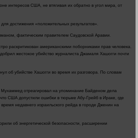
е интересов США, не втягивая их обратно в угол мира, от
а для достижения «положительных результатов».
маном, фактическим правителем Саудовской Аравии.
стро
раскритикован американскими поборниками прав
человека
.
одобрил жестокое
убийство
журналиста Джамаля Хашогги почти
янул об убийстве Хашогги во
время
их разговора. По словам
инц Мухаммед отреагировал на упоминание Байденом
дела
 что США допустили ошибки в тюрьме Абу-Грейб в Ираке, где
о
время
недавнего израильского рейда в городе Дженин на
ворили об энергетической безопасности, расширении