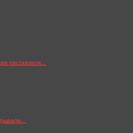
ке рассказали...
дывали...