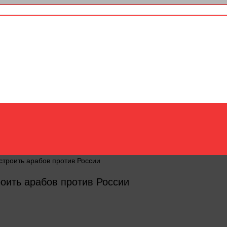
строить арабов против России
оить арабов против России