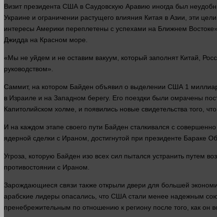
Визит президента США в Саудовскую Аравию иногда был неудобны
Украине и ограничении растущего влияния Китая в Азии, эти цел
интересы
Америки переплетены с успехами на Ближнем Востоке»,
Джидда на Красном море.
«Мы не уйдем и не оставим вакуум, который заполнят Китай, Ро
руководством».
Саммит, на котором Байден объявил о выделении США 1 милли
в Израиле и на Западном берегу. Его поездки были омрачены по
Капитолийском холме, и появились новые свидетельства того, чт
И на каждом этапе своего пути Байден сталкивался с совершенно
ядерной сделки с Ираном, достигнутой при президенте Бараке Оба
Угроза, которую Байден изо всех
сил
пытался устранить путем во
противостоянии с Ираном.
Зарождающиеся связи также открыли двери для большей экономич
арабские лидеры опасались, что США стали менее надежным сою
пренебрежительным по отношению к региону после того, как он в