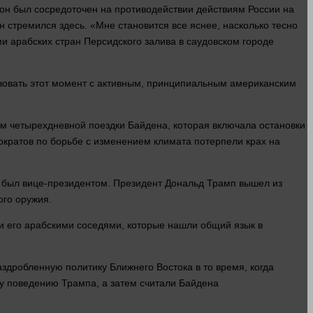
он был сосредоточен на противодействии действиям России на
он стремился
здесь
. «Мне становится все яснее, насколько тесно
 арабских стран Персидского залива в саудовском городе
зовать этот
момент
с активным, принципиальным американским
м четырехдневной поездки Байдена, которая включала остановки
ократов по борьбе с изменением климата потерпели крах на
он был вице-президентом. Президент Дональд Трамп
вышел
из
ого оружия.
 и его арабскими соседями, которые нашли общий
язык
в
аздробленную политику Ближнего Востока в то
время
, когда
у поведению Трампа, а затем считали Байдена