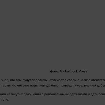
фото
: Global Look Press
нал, что там будут проблемы, отмечает в своем анализе агентство
й гарантии, что этот визит немедленно приведет к увеличению добы
ения натянутых отношений с региональными державами и дать
пон
гионе.