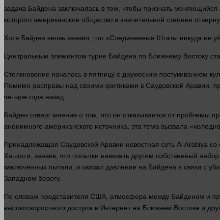
задача
Байдена заключалась в том, чтобы признать меняющийся л
которого американское
общество
в значительной степени отверну
Хотя Байден вновь заявил, что «Соединенные Штаты никуда не у
Центральным элементом турне Байдена по Ближнему Востоку
ст
Столкновение началось в пятницу с дружеским постукиванием ку
Помимо расправы над своими критиками в Саудовской Аравии, 
четыре
года
назад.
Байден отверг мнение о том, что он отказывается от проблемы п
анонимного американского источника, эта тема вызвала «холодно
Принадлежащая Саудовской Аравии новостная
сеть
Al Arabiya с
Хашогги, заявив, что попытки навязать другим собственный набо
заключенных пытали, и оказал
давление
на Байдена в связи с уб
Западном берегу.
По словам представителя США, атмосфера между Байденом и п
высокоскоростного доступа в
Интернет
на Ближнем Востоке и друг