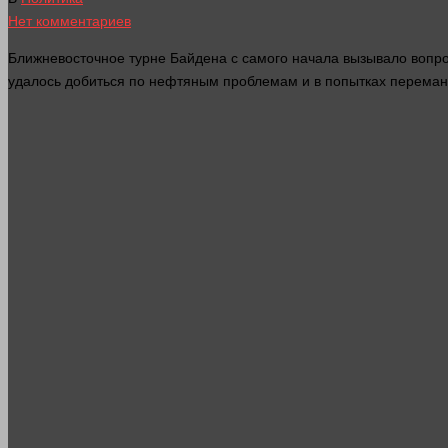
Нет комментариев
Ближневосточное турне Байдена с самого начала вызывало вопро
удалось добиться по нефтяным проблемам и в попытках перема