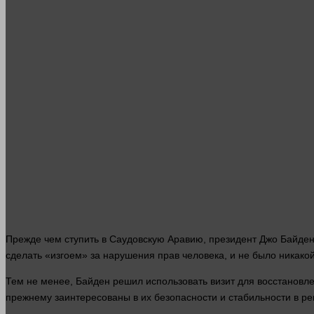
Прежде чем ступить в Саудовскую Аравию, президент Джо Байден з
сделать «изгоем» за нарушения прав
человека
, и не было никако
Тем не менее, Байден
решил
использовать визит для восстановл
прежнему заинтересованы в их безопасности и стабильности в ре