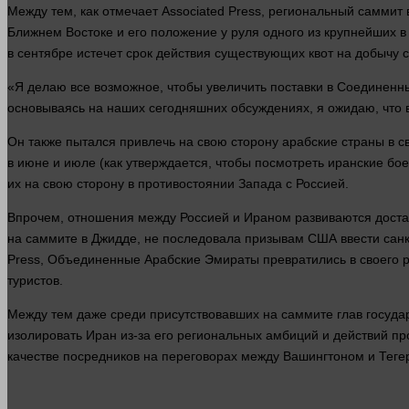
Между тем, как отмечает Associated Press, региональный самми
Ближнем Востоке и его положение у руля
одного
из крупнейших в
в сентябре истечет срок действия существующих квот на добычу 
«Я делаю все возможное, чтобы увеличить поставки в Соединенны
основываясь на
наших
сегодняшних обсуждениях, я ожидаю, что
Он также пытался привлечь на свою
сторону
арабские
страны
в с
в июне и июле (как утверждается, чтобы посмотреть иранские бо
их на свою
сторону
в противостоянии Запада с Россией.
Впрочем, отношения между Россией и Ираном развиваются дост
на саммите в Джидде, не последовала призывам США ввести санк
Press, Объединенные Арабские Эмираты превратились в своего р
туристов.
Между тем даже среди присутствовавших на саммите глав госуда
изолировать Иран из-за его региональных амбиций и действий п
качестве посредников на переговорах между Вашингтоном и Теге