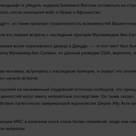
андшафт и убедить лидеров Ближнего Востока оставаться на сторон
лось после окончания войн в Ираке и Афганистан.
йдут», он также признает ограниченность возможностей Вашингтон
ала
его первая встреча с наследным принцем Мухаммедом бин Сал
лаками
возле
королевского дворца в Джидде, — -и этот
жест
был
бы
принц Мухаммед бин Салман, по данным разведки США,
вероятно
, 
рав
человека
, встречаясь с наследным принцем, и
сказал
, что упом
е» начало встречи.
о ссылкой на неназванный саудовский источник сообщила, что пр
р ценностей могут иметь неприятные последствия. Он также
сказал
,
ийством палестинско-американской журналистки Ширин Абу Акле в
ринцем МБС в конечном итоге
стала
более спокойной, когда они го
их вопросах.