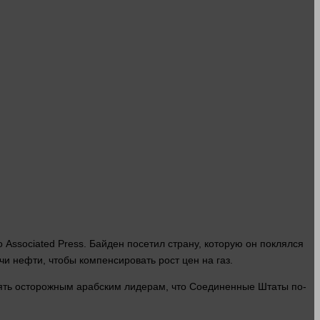
 Associated Press. Байден посетил страну, которую он поклялся
чи нефти, чтобы компенсировать рост цен на газ.
ять
осторожным арабским лидерам, что Соединенные Штаты по-