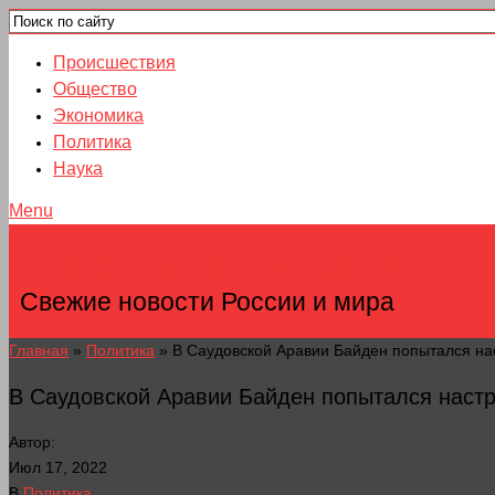
Происшествия
Общество
Экономика
Политика
Наука
Menu
НОВОСТИ ГОРОДОВ
Свежие новости России и мира
Главная
»
Политика
»
В Саудовской Аравии Байден попытался на
В Саудовской Аравии Байден попытался настр
Автор:
Июл 17, 2022
В
Политика