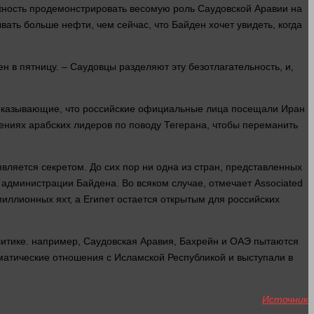
ожность продемонстрировать весомую роль Саудовской Аравии на
ывать
больше
нефти, чем
сейчас
, что Байден хочет увидеть, когда
 в пятницу. – Саудовцы разделяют эту безотлагательность, и,
 показывающие, что российские официальные
лица
посещали Иран
сениях арабских лидеров по поводу Тегерана, чтобы переманить
 является секретом. До сих пор ни
одна
из стран, представленных
я администрации Байдена. Во всяком
случае
, отмечает Associated
ллионных яхт, а Египет остается открытым для российских
литике.
например
, Саудовская Аравия, Бахрейн и ОАЭ пытаются
матические отношения с Исламской Республикой и выступали в
Источник