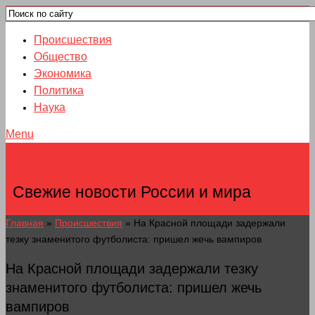
Происшествия
Общество
Экономика
Политика
Наука
Menu
НОВОСТИ ГОРОДОВ
Свежие новости России и мира
Главная
»
Происшествия
»
На Красной площади задержали
тезку знаменитого футболиста: пришел жечь вампиров
На Красной площади задержали тезку
знаменитого футболиста: пришел жечь
вампиров