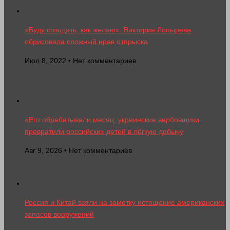
«Буду созодать, как желаю»: Виктория Лопырева
обрисовала сложный нрав отпрыска
Июл 8, 2022 • Нет комментариев
«Его обрабатывали месяц: украинские вербовщики
превратили российских детей в лёгкую добычу
Авг 9, 2026 • Нет комментариев
Россия и Китай взяли на заметку истощение американских
запасов вооружений