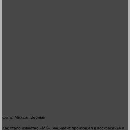
фото
: Михаил Верный
Как
стало
известно «МК», инцидент произошел в воскресенье в