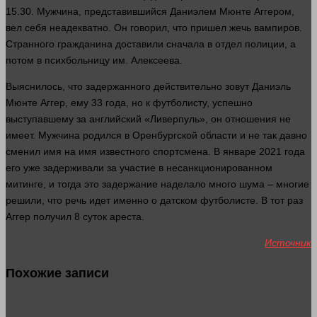
15.30. Мужчина, представившийся Даниэлем Мюнте Аггером,
вел себя неадекватно. Он
говорил
, что
пришел
жечь вампиров.
Странного гражданина доставили сначала в отдел полиции, а
потом в психбольницу им. Алексеева.
Выяснилось, что задержанного действительно
зовут
Даниэль
Мюнте Аггер, ему 33
года
, но к футболисту, успешно
выступавшему за английский «Ливерпуль», он отношения не
имеет. Мужчина родился в Оренбургской
области
и не так
давно
сменил
имя
на
имя
известного спортсмена. В январе 2021
года
его уже задерживали за участие в несанкционированном
митинге, и тогда это задержание наделало
много
шума – многие
решили, что речь
идет
именно о датском футболисте. В тот раз
Аггер получил 8 суток ареста.
Источник
Похожие записи