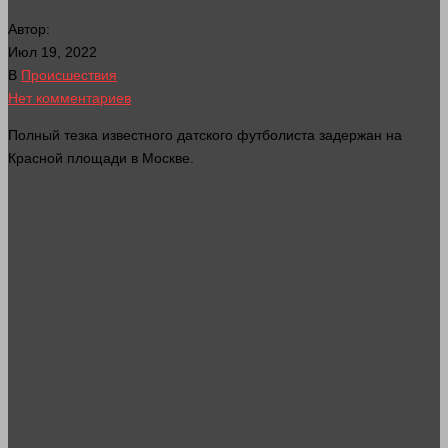
Автор:
Июл 19, 2022
В
Происшествия
Нет комментариев
Полный тезка известного датского футболиста задержан на
Красной
площади
в Москве.