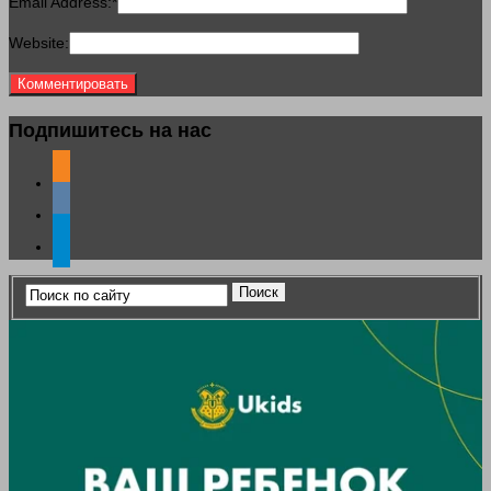
Email Address:
*
Website:
Подпишитесь на нас
odnoklassniki
vkontakte
telegram