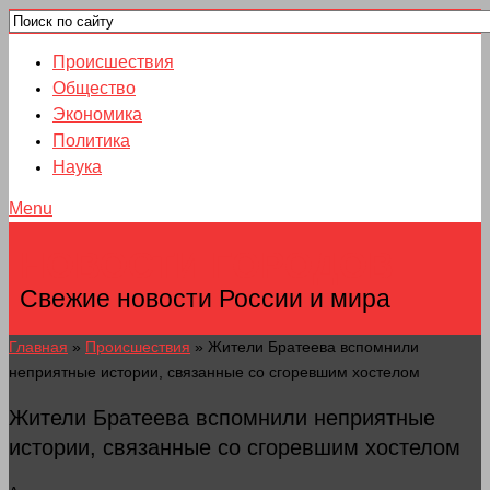
Происшествия
Общество
Экономика
Политика
Наука
Menu
НОВОСТИ ГОРОДОВ
Свежие новости России и мира
Главная
»
Происшествия
»
Жители Братеева вспомнили
неприятные истории, связанные со сгоревшим хостелом
Жители Братеева вспомнили неприятные
истории, связанные со сгоревшим хостелом