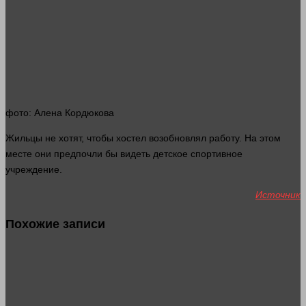
фото
: Алена Кордюкова
Жильцы не хотят, чтобы хостел возобновлял
работу
. На этом
месте
они предпочли бы видеть детское спортивное
учреждение.
Источник
Похожие записи