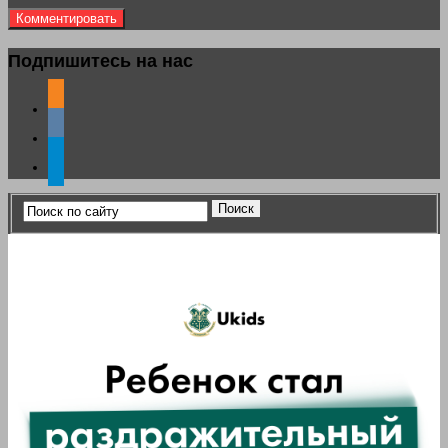
Подпишитесь на нас
odnoklassniki
vkontakte
telegram