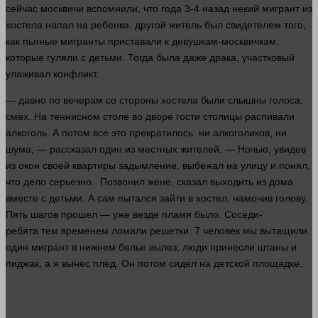
сейчас
москвичи вспомнили, что
года
3-4 назад некий мигрант из
хостела напал на ребенка.
другой
житель был свидетелем того,
как пьяные мигранты приставали к девушкам-москвичкам,
которые гуляли с детьми. Тогда была даже драка, участковый
улаживал конфликт.
—
давно
по вечерам со
стороны
хостела были слышны голоса,
смех. На теннисном столе во дворе
гости
столицы распивали
алкоголь. А потом все это прекратилось: ни алкоголиков, ни
шума, — рассказал
один
из местных жителей. — Ночью, увидев
из окон своей квартиры задымление, выбежал на улицу и понял,
что дело серьезно. Позвонил жене,
сказал
выходить из
дома
вместе
с детьми. А сам пытался зайти в хостел, намочив
голову
.
Пять шагов прошел — уже везде пламя было. Соседи-
ребята тем временем ломали решетки. 7
человек
мы вытащили.
один
мигрант в нижнем белье вылез,
люди
принесли штаны и
пиджак, а я вынес плед. Он потом сидел на детской площадке.