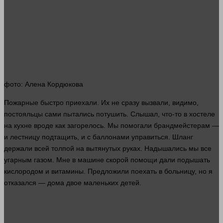
фото
: Алена Кордюкова
Пожарные
быстро
приехали. Их не
сразу
вызвали, видимо,
постояльцы сами пытались потушить. Слышал, что-то в хостеле
на кухне вроде как загорелось. Мы помогали брандмейстерам —
и лестницу подтащить, и с баллонами управиться. Шланг
держали всей толпой на вытянутых
руках
. Надышались мы все
угарным газом. Мне в машине скорой помощи дали подышать
кислородом и витамины. Предложили поехать в больницу, но я
отказался — дома двое маленьких
детей
.