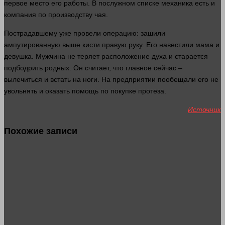
первое
место
его
работы
. В послужном списке механика есть и
компания по
производству
чая.
Пострадавшему уже провели операцию: зашили
ампутированную выше кисти правую
руку
. Его навестили
мама
и
девушка. Мужчина не теряет расположение духа и старается
подбодрить родных. Он считает, что
главное
сейчас
–
вылечиться и встать на
ноги
. На предприятии пообещали его не
увольнять и оказать помощь по покупке протеза.
Источник
Похожие записи