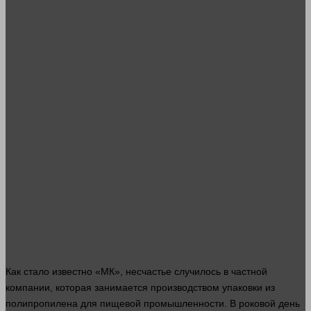
Как
стало
известно «МК», несчастье случилось в частной
компании
, которая занимается производством упаковки из
полипропилена для пищевой промышленности. В роковой
день