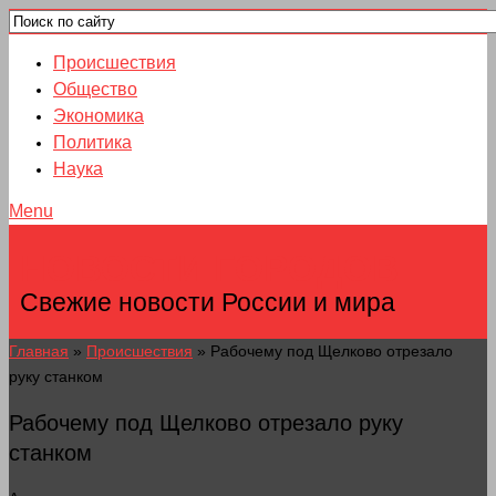
Происшествия
Общество
Экономика
Политика
Наука
Menu
НОВОСТИ ГОРОДОВ
Свежие новости России и мира
Главная
»
Происшествия
»
Рабочему под Щелково отрезало
руку станком
Рабочему под Щелково отрезало руку
станком