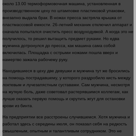
около 13.00 термоформовочная
машина
, установленная в
производственном цеху по штамповке пластиковой упаковки,
внезапно
выдала брак. В ножах пресса застряла крышка от
пластмассовой емкости. 26-летний механик отключил аппарат и
сначала попытался очистить пресс воздуходувкой. А когда это не
получилось, то
решил
вытащить предмет
руками
. Но едва
мужчина дотронулся до пресса, как
машина
сама собой
включилась. Площадка с острыми ножами пошла вверх и
намертво зажала рабочему
руку
.
Находившиеся в цеху две девушки и мужчина тут же бросились
на помощь пострадавшему, у которого раздробило кисть между
локтевым и лучезапястным суставами. Сам мужчина, несмотря
на жуткую
боль
, даже советовал растерявшимся коллегам, как
лучше
оказать первую помощь и скрутить жгут для остановки
крови
из бинта.
На предприятии все расстроены случившемся. Хотя мужчина и
работал
здесь
с середины июля, он показал себя на редкость
смышленым, опытным и талантливым сотрудником. Это не