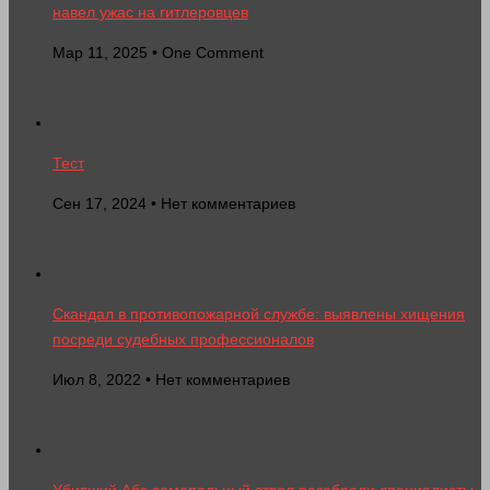
навел ужас на гитлеровцев
Мар 11, 2025 • One Comment
Тест
Сен 17, 2024 • Нет комментариев
Скандал в противопожарной службе: выявлены хищения
посреди судебных профессионалов
Июл 8, 2022 • Нет комментариев
Убивший Абэ самопальный ствол разобрали специалисты