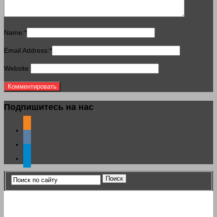
Name:
*
Email Address:
*
Website:
Подпишитесь на нас
odnoklassniki
vkontakte
telegram