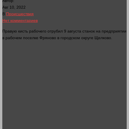
Автор:
Авг 10, 2022
В
Происшествия
Нет комментариев
Правую кисть рабочего отрубил 9 августа станок на предприятии
в рабочем поселке Фряново в городском округе Щелково.