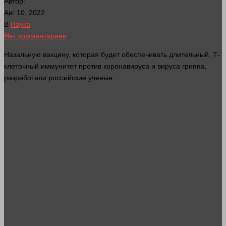
Автор:
Авг 10, 2022
В
Наука
Нет комментариев
Назальную вакцину, которая будет обеспечивать длительный, Т-
клеточный иммунитет против коронавируса и вируса гриппа,
разработали российские ученые.