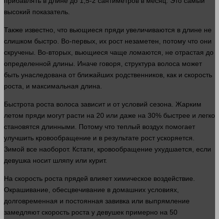
прибавлять в длине до 1,5-2 сантиметров в месяц. Это самый
высокий показатель.
Также известно, что вьющиеся пряди увеличиваются в длине не
слишком
быстро
. Во-первых, их рост незаметен, потому что они
скручены. Во-вторых, вьющиеся чаще ломаются, не отрастая до
определенной длины. Иначе говоря,
структура
волоса может
быть унаследована от ближайших родственников, как и скорость
роста, и максимальная длина.
Быстрота роста волоса зависит и от условий сезона. Жарким
летом пряди могут расти на 20 или даже на 30% быстрее и легко
становятся длинными. Потому что теплый воздух помогает
улучшить
кровообращение
и в результате рост ускоряется.
Зимой все наоборот. Кстати,
кровообращение
ухудшается, если
девушка носит шляпу или курит.
На скорость роста прядей влияет химическое воздействие.
Окрашивание, обесцвечивание в домашних условиях,
долговременная и постоянная завивка или выпрямление
замедляют скорость роста у девушек примерно на 50