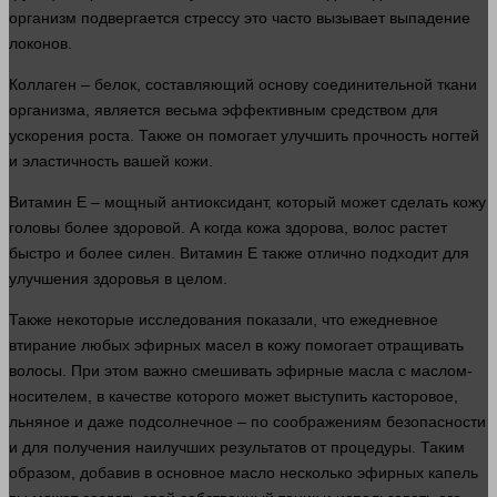
организм
подвергается стрессу это часто вызывает выпадение
локонов.
Коллаген – белок, составляющий основу соединительной
ткани
организма, является весьма эффективным средством для
ускорения роста. Также он помогает улучшить прочность ногтей
и эластичность вашей
кожи
.
Витамин Е – мощный антиоксидант, который может сделать кожу
головы более здоровой. А когда кожа здорова, волос растет
быстро
и более силен. Витамин Е также отлично подходит для
улучшения здоровья в целом.
Также некоторые исследования показали, что ежедневное
втирание любых эфирных масел в кожу помогает отращивать
волосы
. При этом важно смешивать эфирные масла с маслом-
носителем, в качестве которого может выступить касторовое,
льняное и даже подсолнечное – по соображениям безопасности
и для получения наилучших результатов от процедуры. Таким
образом, добавив в основное масло
несколько
эфирных капель