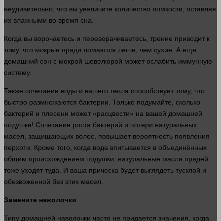
неудивительно, что вы увеличите
количество
ломкости, оставляя
их влажными во
время
сна.
Когда вы ворочаетесь и переворачиваетесь, трение приводит к
тому, что мокрые пряди ломаются легче, чем сухие. А еще
домашний
сон
с мокрой шевелюрой может ослабить иммунную
систему.
Также сочетание
воды
и вашего тепла способствует тому, что
быстро
размножаются бактерии. Только подумайте,
сколько
бактерий и плесени может «расцвести» на вашей домашней
подушке! Сочетание роста бактерий и потери натуральных
масел, защищающих волос, повышает вероятность появления
перхоти. Кроме того, когда вода впитывается в объединённых
общим происхождением подушки, натуральные масла прядей
тоже уходят туда. И ваша прическа будет выглядеть тусклой и
обезвоженной без этих масел.
Замените наволочки
Типу домашней наволочки часто не придается
значения
, когда