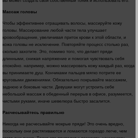
вы может создать свой собственный тоник и использовать его.
Массаж головы
Чтобы эффективнее отращивать
волосы
, массируйте кожу
головы. Массирование любой
части
тела
улучшает
кровообращение
, увеличивая приток
крови
к этой
области
, и
кожа головы не исключение. Повторяйте
процесс
столько раз,
сколько
захотите. Это, помимо того, что делает пряди
длинными, снижая напряжение и помогая чувствовать себя
спокойно
.
например
, можно массировать кожу каждый раз, когда
вы принимаете душ. Кончиками пальцев мягко потрите ее
круговыми движениями. Обязательно покрывайте массажем,
заднюю и боковые
части
. Девушки могут устроить себе
небольшой массаж в обеденный перерыв в офисе, разумеется,
чистыми
руками
, иначе шевелюра
быстро
засалится.
Расчесывайтесь правильно
Никогда не расчесывайте мокрые пряди! Это очень вредно,
поскольку они растягиваются и ломаются гораздо легче, чем