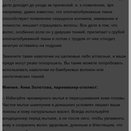
дело доходит до ухода за прической, и, к сожалению, зря.
например
,
давно
известно, что хлопчатобумажные
ткани
способствуют появлению секущихся кончиков, завиванию и
ломкости, мешают отращивать
волосы
. Все дело в том, что
волос, особенно если он у девушки тонкий, прилипает к грубой
хлопчатобумажной
ткани
и потом с трудом от нее отходит,
зачатую оставаясь на подушке.
Замените такие наволочки на шелковые либо атласные, и ваши
пряди могут резко похорошеть. Вы также можете попробовать
использовать наволочки из бамбуковых волокон или
синтетических
тканей
.
Мнение. Анна Золотова, парикмахер-стилист:
– Избегайте чрезмерного мытья и пересушивания
кожи
головы.
Частое мытье шампунем в домашних условиях лишает ваши
локоны и кожу натуральных масел. Всегда используйте
кондиционер перед мытьем, а не после него, чтобы увлажнить
кожу и сохранить волос здоровым, длинным и блестящим, что