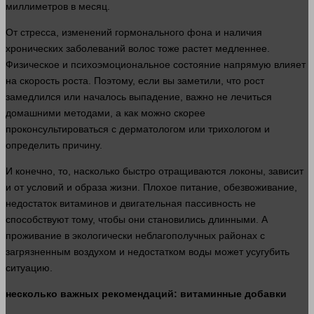
миллиметров в месяц.
От стресса, изменений гормонального фона и наличия
хронических заболеваний волос тоже растет медленнее.
Физическое и психоэмоциональное
состояние
напрямую влияет
на скорость роста. Поэтому, если вы заметили, что рост
замедлился или началось выпадение, важно не лечиться
домашними
методами
, а как можно скорее
проконсультироваться с дерматологом или трихологом и
определить причину.
И конечно, то, насколько
быстро
отращиваются локоны, зависит
и от условий и образа
жизни
. Плохое питание, обезвоживание,
недостаток витаминов и двигательная пассивность не
способствуют тому, чтобы они становились длинными. А
проживание в экологически неблагополучных районах с
загрязненным воздухом и недостатком
воды
может усугубить
ситуацию.
несколько
важных рекомендаций: витаминные добавки