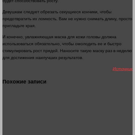
будет способствовать росту.
Девушкам следует обрезать секущиеся кончики, чтобы
предотвратить их ломкость. Вам не
нужно
снимать длину, просто
пригладьте края.
И конечно, увлажняющая маска для
кожи
головы должна
использоваться обязательно, чтобы омолодить ее и
быстро
стимулировать рост прядей. Наносите такую маску раз в неделю
для достижения наилучших результатов.
Источник
Похожие записи