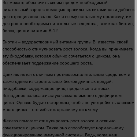
Вы можете обеспечить своим прядям необходимый
питательный заряд с помощью правильных витаминов и добавок
для отращивания волос. Как и всему остальному организму, им
для роста необходимы питательные вещества, такие как биотин,
белок, цинк и витамин В-12.
Биотин – водорастворимый витамин группы В, известен своей
способностью стимулировать рост волоса. Когда вы принимаете
эту биодобавку, которая обычно сочетается с цинком, она
обеспечивает поддержание хорошего роста.
Цинк является отличным противовоспалительным средством и
также одним из строительных блоков длинных прядей.
Биодобавки, содержащие цинк, продаются в аптеках.
Выпадение волоса зачастую связано именно с дефицитом
цинка. Однако будьте осторожны, чтобы не употреблять
слишком
много
цинка – его избыток организму ни к чему.
Железо помогает стимулировать рост волоса и отлично
сочетается с цинком. Также оно способствует нормальному
функционированию иммунной
системы
. Ведь, когда наш