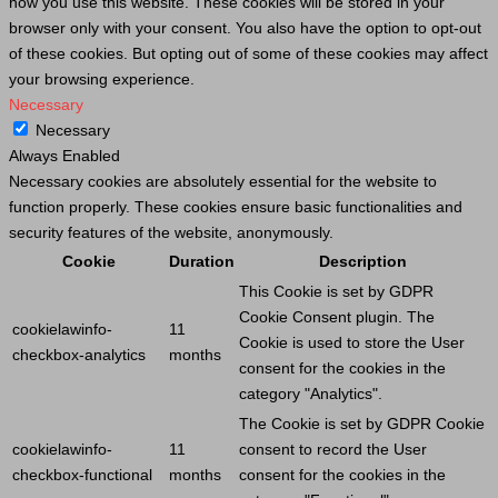
how you use this website. These cookies will be stored in your
browser only with your consent. You also have the option to opt-out
of these cookies. But opting out of some of these cookies may affect
your browsing experience.
Necessary
Necessary
Always Enabled
Necessary cookies are absolutely essential for the website to
function properly. These cookies ensure basic functionalities and
security features of the website, anonymously.
Cookie
Duration
Description
This
Cookie
is set by GDPR
Cookie
Consent plugin. The
cookielawinfo-
11
Cookie
is used to store the
User
checkbox-analytics
months
consent for the cookies in the
category "Analytics".
The
Cookie
is set by GDPR
Cookie
cookielawinfo-
11
consent to record the
User
checkbox-functional
months
consent for the cookies in the