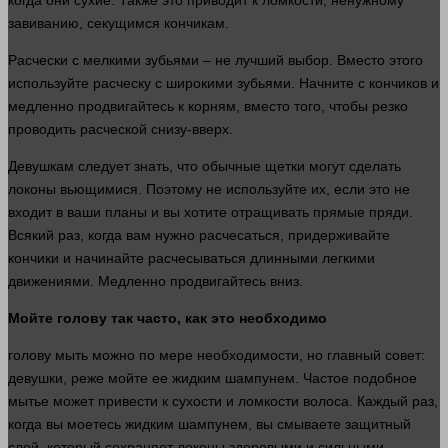
когда они сухие. Также это приводит к ломкости, ненужному
завиванию, секущимся кончикам.
Расчески с мелкими зубьями – не лучший выбор. Вместо этого
используйте расческу с широкими зубьями. Начните с кончиков и
медленно продвигайтесь к корням, вместо того, чтобы резко
проводить расческой снизу-вверх.
Девушкам следует
знать
, что обычные щетки могут сделать
локоны вьющимися. Поэтому не используйте их, если это не
входит в ваши планы и вы хотите отращивать прямые пряди.
Всякий раз, когда вам
нужно
расчесаться, придерживайте
кончики и начинайте расчесываться длинными легкими
движениями. Медленно продвигайтесь вниз.
Мойте
голову
так часто, как это необходимо
голову
мыть можно по мере необходимости, но главный совет:
девушки, реже мойте ее жидким шампунем. Частое подобное
мытье может привести к сухости и ломкости волоса. Каждый раз,
когда вы моетесь жидким шампунем, вы смываете защитный
слой, который сохраняет локоны здоровыми и сильными.