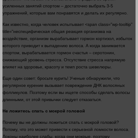
усиленных занятий спортом – достаточно выбрать 3-5
упражнений, которые вам понравятся и
делать
их регулярно.
Как известно, когда
человек
испытывает <span class="wp-tooltip"
title="неспецифическая общая реакция организма на
воздействие,
организм
вырабатывает гормон кортизол, избыток
которого приводит к выпадению волоса. А когда занимается
спортом, вырабатывается гормон счастья – серотонин,
снижающий уровень стресса. Отсутствие стресса напрямую
влияет на здоровье, красоту и темп роста шевелюры.
Еще
один
совет: бросьте курить! Ученые обнаружили, что
регулярное курение вызывает
повреждение
ДНК волосяных
фолликулов. Поэтому если вы ищете способы сделать
волосы
длинными, от этой привычки следует отказаться.
Не ложитесь спать с мокрой
головой
Почему вы не должны ложиться спать с мокрой
головой
?
Потому, что это может привести к серьезной ломкости волоса.
Локоны наиболее слабы, когда они мокрые, поэтому