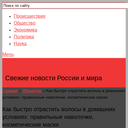
Происшествия
Общество
Экономика
Политика
Наука
Menu
НОВОСТИ ГОРОДОВ
Свежие новости России и мира
Главная
»
Общество
»
Как быстро отрастить волосы в домашних
условиях: правильные наволочки, косметические маски
Как быстро отрастить волосы в домашних
условиях: правильные наволочки,
косметические маски