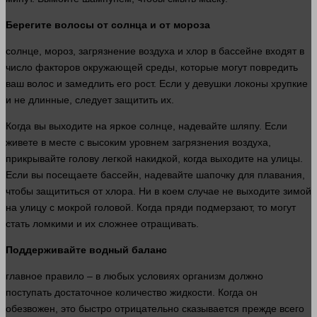
Берегите
волосы
от солнца и от мороза
солнце
, мороз, загрязнение воздуха и хлор в бассейне входят в
число
факторов
окружающей среды, которые могут повредить
ваш волос и замедлить его рост. Если у девушки локоны хрупкие
и не длинные, следует защитить их.
Когда вы выходите на яркое
солнце
, надевайте шляпу. Если
живете в
месте
с высоким уровнем загрязнения воздуха,
прикрывайте
голову
легкой накидкой, когда выходите на улицы.
Если вы посещаете бассейн, надевайте шапочку для плавания,
чтобы защититься от хлора. Ни в коем
случае
не выходите зимой
на улицу с мокрой
головой
. Когда пряди подмерзают, то могут
стать ломкими и их сложнее отращивать.
Поддерживайте водный баланс
главное
правило
– в любых условиях
организм
должно
поступать достаточное
количество
жидкости. Когда он
обезвожен, это
быстро
отрицательно сказывается прежде всего