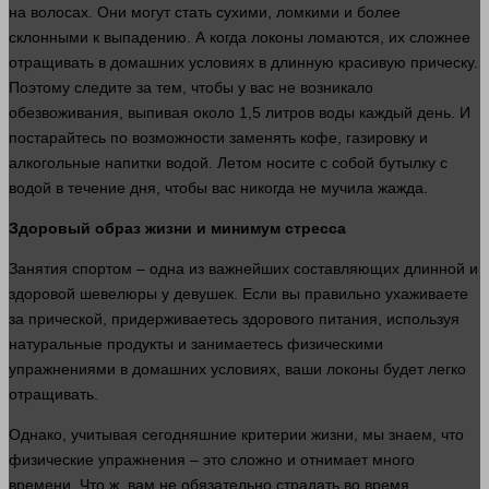
на волосах. Они могут стать сухими, ломкими и более
склонными к выпадению. А когда локоны ломаются, их сложнее
отращивать в домашних условиях в длинную красивую прическу.
Поэтому следите за тем, чтобы у вас не возникало
обезвоживания, выпивая около 1,5 литров
воды
каждый
день
. И
постарайтесь по
возможности
заменять
кофе
, газировку и
алкогольные напитки
водой
. Летом носите с собой бутылку с
водой
в течение
дня
, чтобы вас никогда не мучила жажда.
Здоровый образ
жизни
и минимум стресса
Занятия спортом –
одна
из важнейших составляющих длинной и
здоровой шевелюры у девушек. Если вы правильно ухаживаете
за прической, придерживаетесь здорового питания, используя
натуральные продукты и занимаетесь физическими
упражнениями в домашних условиях, ваши локоны будет легко
отращивать.
Однако, учитывая сегодняшние критерии
жизни
, мы знаем, что
физические упражнения – это сложно и отнимает
много
времени
. Что ж, вам не обязательно страдать во
время