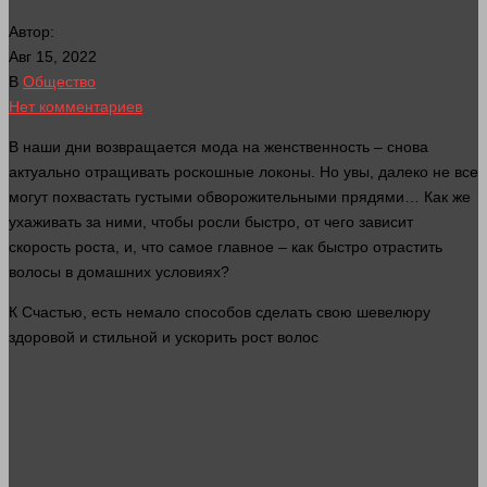
Автор:
Авг 15, 2022
В
Общество
Нет комментариев
В наши дни возвращается мода на женственность – снова
актуально отращивать роскошные локоны. Но увы,
далеко
не все
могут похвастать густыми обворожительными прядями… Как же
ухаживать за ними, чтобы росли
быстро
, от чего зависит
скорость роста, и, что самое
главное
– как
быстро
отрастить
волосы
в домашних условиях?
К
Счастью
, есть немало способов сделать свою шевелюру
здоровой и стильной и ускорить рост волос