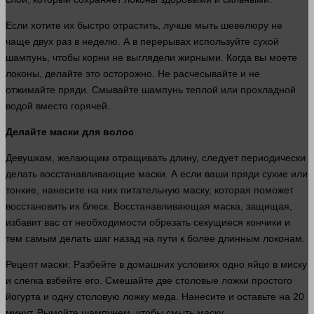
Если хотите их
быстро
отрастить,
лучше
мыть шевелюру не
чаще двух раз в неделю. А в перерывах используйте сухой
шампунь, чтобы корни не выглядели жирными. Когда вы моете
локоны, делайте это осторожно. Не расчесывайте и не
отжимайте пряди. Смывайте шампунь теплой или прохладной
водой
вместо горячей.
Делайте маски для волос
Девушкам, желающим отращивать длину, следует периодически
делать
восстанавливающие маски. А если ваши пряди сухие или
тонкие, нанесите на них питательную маску, которая поможет
восстановить их блеск. Восстанавливающая маска, защищая,
избавит вас от необходимости обрезать секущиеся кончики и
тем самым
делать
шаг назад на пути к более длинным локонам.
Рецепт маски: Разбейте в домашних условиях одно яйцо в миску
и слегка взбейте его. Смешайте две столовые ложки простого
йогурта и одну столовую ложку меда. Нанесите и оставьте на 20
минут
. Вымойте шампунем, чтобы смыть маску.