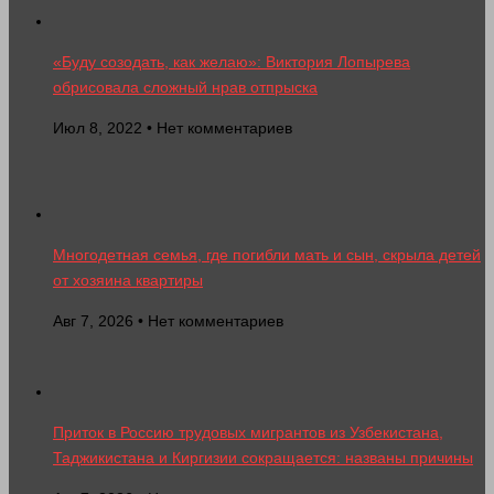
«Буду созодать, как желаю»: Виктория Лопырева
обрисовала сложный нрав отпрыска
Июл 8, 2022 • Нет комментариев
Многодетная семья, где погибли мать и сын, скрыла детей
от хозяина квартиры
Авг 7, 2026 • Нет комментариев
Приток в Россию трудовых мигрантов из Узбекистана,
Таджикистана и Киргизии сокращается: названы причины