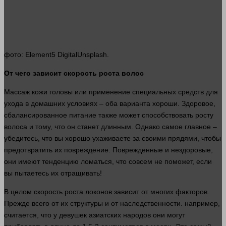
фото
: Element5 DigitalUnsplash.
От чего зависит скорость роста волос
Массаж
кожи
головы или применение специальных средств для
ухода в домашних условиях – оба варианта хороши. Здоровое,
сбалансированное питание также может способствовать росту
волоса и тому, что он станет длинным. Однако самое
главное
–
убедитесь, что вы хорошо ухаживаете за своими прядями, чтобы
предотвратить их
повреждение
. Поврежденные и нездоровые,
они имеют тенденцию ломаться, что
совсем
не поможет, если
вы пытаетесь их отращивать!
В целом скорость роста локонов зависит от многих
факторов
.
Прежде всего от их структуры и от наследственности.
например
,
считается, что у девушек азиатских народов они могут