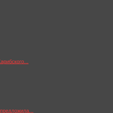
арибского...
 предложила...