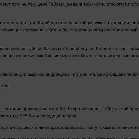
 могут причинить ущерб Тайбэю (сюда, в том числе, относятся пол
оятность того, что Китай нацелится на тайваньские
технологии
, ос
инирующее положение. Китаю будет сложно найти альтернативный и
давления
на Тайбэй. Как пишет Bloomberg, на Китай и Гонконг прих
шения экономической зависимости от Китая, дополнительные огран
электронику и высокой инфляцией, что значительно ухудшает персп
ется:
ы питания приходится всего 0,4% торговли через Тайваньский прол
шлом
году 328,3 миллиарда
долларов
.
порт цитрусовых и некоторых видов рыбы, могут оказать влияние н
кономики
, то он может вполне нацелиться на тайваньскую древеси