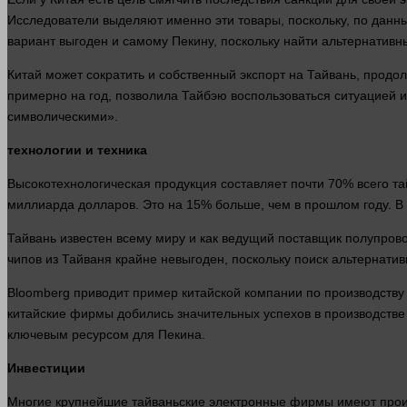
Исследователи выделяют именно эти
товары
, поскольку, по дан
вариант выгоден и самому Пекину, поскольку найти альтернативны
Китай может сократить и собственный экспорт на Тайвань, продо
примерно на год, позволила Тайбэю воспользоваться ситуацией и
символическими».
технологии
и
техника
Высокотехнологическая продукция составляет почти 70% всего та
миллиарда
долларов
. Это на 15%
больше
, чем в
прошлом
году. В
Тайвань известен всему миру и как ведущий поставщик полупров
чипов из Тайваня крайне невыгоден, поскольку поиск альтернати
Bloomberg приводит пример китайской
компании
по
производству
китайские фирмы добились значительных успехов в производстве
ключевым ресурсом для Пекина.
Инвестиции
Многие крупнейшие тайваньские
электронные
фирмы имеют произв