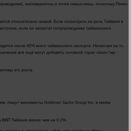
упроводники), маловероятны и почти немыслимы, поскольку Пекин
таётся относительно низкой. Если посмотреть на роль Тайваня в
сточник, если он запретит полупроводники тайваньского
одится около 40% всего тайваньского экспорта. Несмотря на то,
ичения всё ещё могут добавить головной <span class="wp-
ективы его роста.
ив, пишут экономисты Goldman Sachs Group Inc. в своём
а
ВВП
Тайваня менее чем на 0,1%.
ну, полезные ископаемые, обувь или головные уборы.