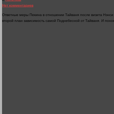
Нет комментариев
Ответные меры Пекина в отношении Тайваня после визита Нэнси П
второй план зависимость самой Поднебесной от Тайваня. И похож