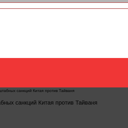
табных санкций Китая против Тайваня
бных санкций Китая против Тайваня