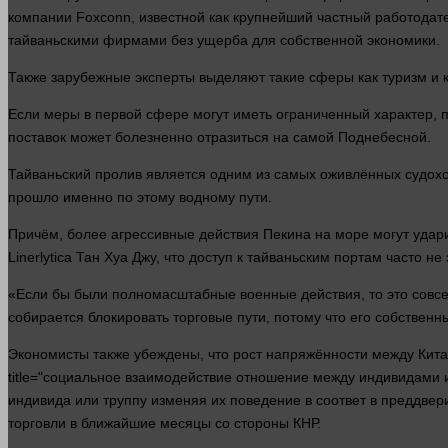
компании
Foxconn, известной как крупнейший частный работодате
тайваньскими фирмами без ущерба для собственной
экономики
.
Также зарубежные эксперты выделяют такие сферы как туризм и 
Если меры в первой сфере могут иметь ограниченный
характер
, 
поставок может болезненно отразиться на самой Поднебесной.
Тайваньский пролив является одним из самых оживлённых судохо
прошло именно по этому водному пути.
Причём, более агрессивные действия Пекина на море могут удари
Linerlytica Тан Хуа Джу, что доступ к тайваньским портам часто не
«Если бы были полномасштабные военные действия, то это
совс
собирается блокировать торговые пути, потому что его собственн
Экономисты также убеждены, что рост напряжённости между Кит
title="социальное взаимодействие отношение между индивидами и
индивида или труппу изменяя их поведение в соответ в преддве
торговли в ближайшие месяцы со
стороны
КНР.