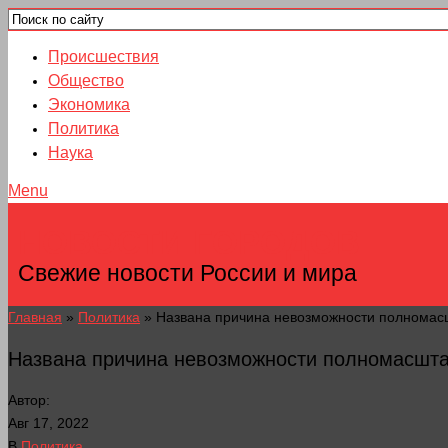
Происшествия
Общество
Экономика
Политика
Наука
Menu
НОВОСТИ ГОРОДОВ
Свежие новости России и мира
Главная
»
Политика
»
Названа причина невозможности полномасш
Названа причина невозможности полномасшта
Автор:
Авг 17, 2022
В
Политика