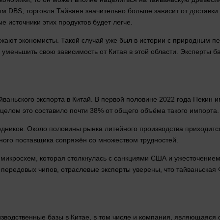
ным DBS, торговля Тайваня значительно
больше
зависит от доставки 
е источники этих продуктов будет легче.
лжают экономисты. Такой случай уже был в
истории
с природным пес
 уменьшить свою зависимость от Китая в этой
области
. Эксперты б
йваньского экспорта в Китай. В первой половине 2022
года
Пекин и
 целом это составило почти 38% от общего объёма такого импорта.
одников. Около половины рынка литейного производства приходит
вного поставщика сопряжён со множеством трудностей.
микросхем, которая столкнулась с санкциями США и ужесточением 
 передовых чипов, отраслевые эксперты уверены, что тайваньская
одственные базы в Китае, в том числе и компания, являющаяся о