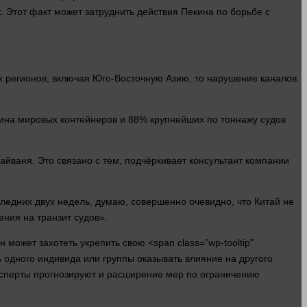
к
. Этот факт может затруднить действия Пекина по борьбе с
их регионов, включая Юго-Восточную Азию, то нарушение каналов
вина мировых контейнеров и 88% крупнейших по тоннажу судов
йваня. Это связано с тем, подчёркивает консультант
компании
следних двух недель,
думаю
, совершенно очевидно, что Китай не
ения на транзит судов».
 может захотеть укрепить свою <span class="wp-tooltip"
 одного индивида или группы оказывать влияние на другого
эксперты прогнозируют и
расширение
мер по ограничению