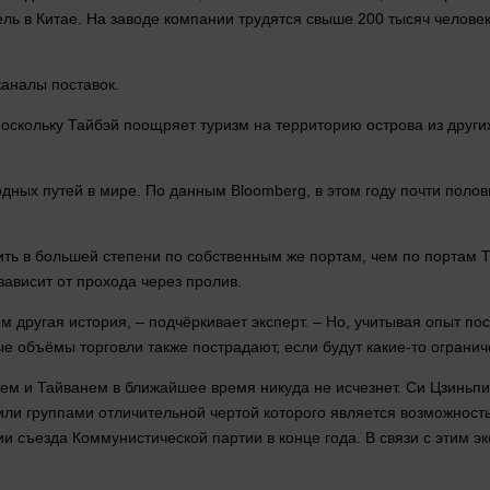
ль в Китае. На заводе
компании
трудятся свыше 200 тысяч
челове
каналы поставок.
поскольку Тайбэй поощряет туризм на территорию острова из друг
дных путей в мире. По данным Bloomberg, в этом году почти поло
ть в большей степени по собственным же портам, чем по портам Та
 зависит от прохода через пролив.
ем
другая история, – подчёркивает
эксперт
. – Но, учитывая опыт по
ые объёмы торговли также пострадают, если будут какие-то огранич
аем и Тайванем в ближайшее
время
никуда не исчезнет. Си Цзиньпин
ли группами отличительной чертой которого является возможность
рии съезда Коммунистической
партии
в конце
года
. В связи с этим 