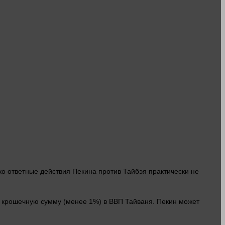
ко ответные действия Пекина против Тайбэя практически не
ет крошечную сумму (менее 1%) в
ВВП
Тайваня. Пекин может