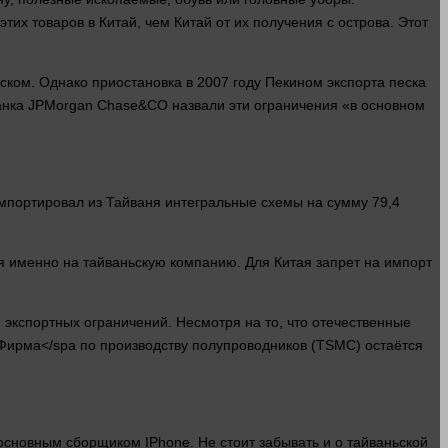
этих товаров в Китай, чем Китай от их получения с острова. Этот
ком. Однако приостановка в 2007 году Пекином экспорта песка
анка JPMorgan Chase&CO назвали эти ограничения «в основном
мпортировал из Тайваня интегральные схемы на сумму 79,4
ся именно на тайваньскую компанию. Для Китая
запрет
на импорт
экспортных ограничений. Несмотря на то, что отечественные
Фирма</spa по
производству
полупроводников (TSMC) остаётся
сновным сборщиком IPhone. Не стоит забывать и о тайваньской