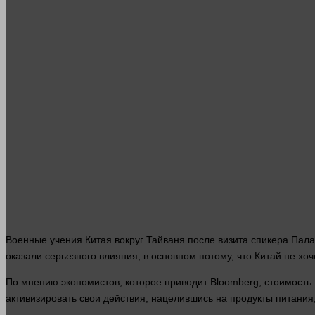
Военные учения Китая вокруг Тайваня после визита спикера Пала
оказали серьезного влияния, в основном потому, что Китай не хоч
По мнению экономистов, которое приводит Bloomberg, стоимость
активизировать свои действия, нацелившись на продукты питани