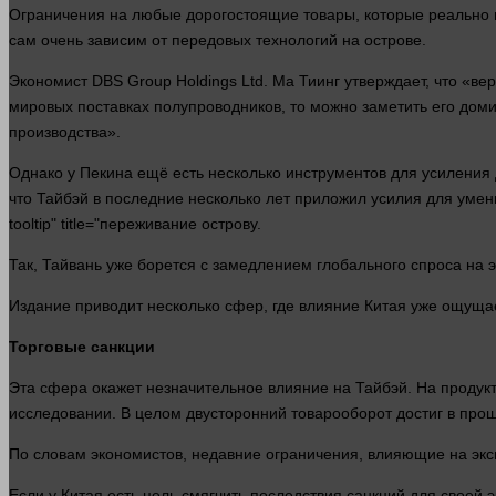
Ограничения на любые дорогостоящие
товары
, которые реально
сам очень зависим от передовых технологий на острове.
Экономист DBS Group Holdings Ltd. Ма Тиинг утверждает, что «вер
мировых поставках полупроводников, то можно заметить его дом
производства».
Однако у Пекина ещё есть
несколько
инструментов для усиления
что Тайбэй в последние
несколько
лет
приложил усилия для умень
tooltip" title="переживание острову.
Так, Тайвань уже борется с замедлением глобального спроса на 
Издание приводит
несколько
сфер, где влияние Китая уже ощуща
Торговые санкции
Эта сфера окажет незначительное влияние на Тайбэй. На продукт
исследовании. В целом двусторонний товарооборот достиг в
про
По словам экономистов, недавние ограничения, влияющие на экс
Если у Китая есть цель смягчить последствия санкций для своей
э