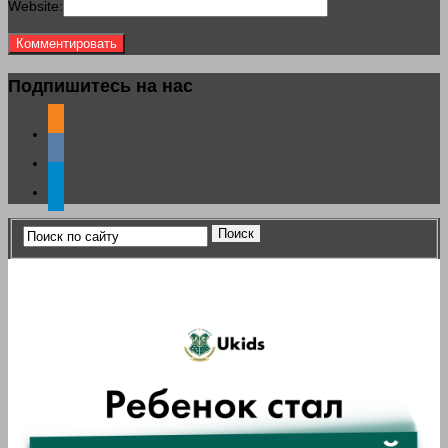
Website:
Подпишитесь на нас
odnoklassniki
vkontakte
telegram