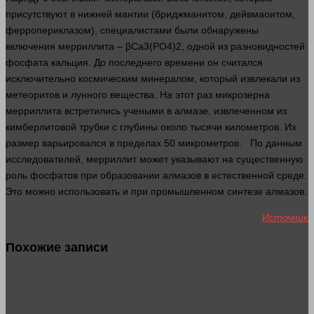
присутствуют в нижней мантии (бриджманитом, дейвмаоитом,
ферропериклазом), специалистами были обнаружены
включения мерриллита – βCa3(PO4)2,
одной
из разновидностей
фосфата кальция. До последнего
времени
он считался
исключительно космическим минералом, который извлекали из
метеоритов и лунного вещества. На этот раз микрозерна
мерриллита встретились учеными в алмазе, извлеченном из
кимберлитовой трубки с глубины около тысячи километров. Их
размер варьировался в пределах 50 микрометров. По данным
исследователей, мерриллит может указывают на существенную
роль фосфатов при образовании алмазов в естественной среде.
Это можно использовать и при промышленном синтезе алмазов.
Источник
Похожие записи