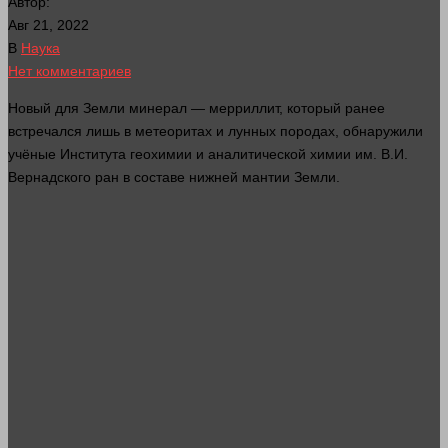
Автор:
Авг 21, 2022
В
Наука
Нет комментариев
Новый для Земли минерал — мерриллит, который ранее
встречался лишь в метеоритах и лунных породах, обнаружили
учёные Института геохимии и аналитической химии им. В.И.
Вернадского
ран
в составе нижней мантии Земли.