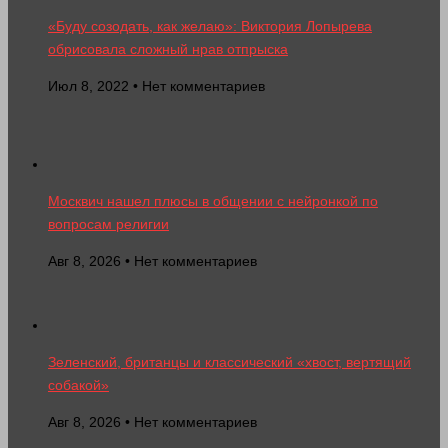
«Буду созодать, как желаю»: Виктория Лопырева
обрисовала сложный нрав отпрыска
Июл 8, 2022 • Нет комментариев
Москвич нашел плюсы в общении с нейронкой по
вопросам религии
Авг 8, 2026 • Нет комментариев
Зеленский, британцы и классический «хвост, вертящий
собакой»
Авг 8, 2026 • Нет комментариев