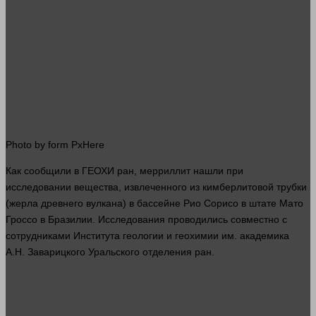
Photo by form PxHere
Как сообщили в ГЕОХИ
ран
, мерриллит нашли при
исследовании вещества, извлеченного из кимберлитовой трубки
(жерла древнего вулкана) в бассейне Рио Сорисо в штате Мато
Гроссо в Бразилии. Исследования проводились совместно с
сотрудниками Института геологии и геохимии им. академика
А.Н. Заварицкого Уральского отделения
ран
.