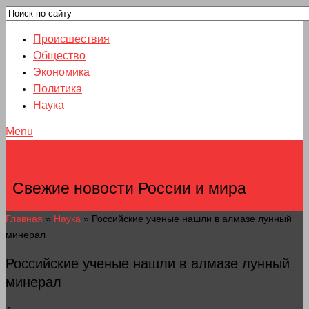
Происшествия
Общество
Экономика
Политика
Наука
Menu
НОВОСТИ ГОРОДОВ
Свежие новости России и мира
Главная
»
Наука
»
Российские ученые нашли в алмазе лунный
минерал
Российские ученые нашли в алмазе лунный
минерал