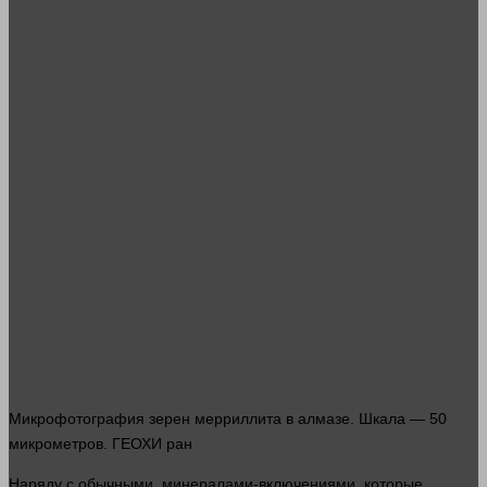
Микрофотография зерен мерриллита в алмазе. Шкала — 50
микрометров. ГЕОХИ
ран
Наряду с обычными минералами-включениями, которые