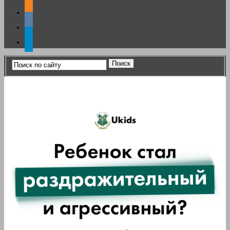
odnoklassniki
vkontakte
telegram