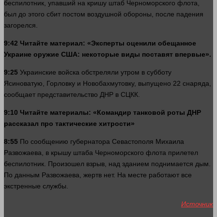
беспилотник, упавший на кришу штаб Черноморского флота,
был до этого сбит постом воздушной обороны, после падения
загорелся.
9:42 Читайте материал: «Эксперты оценили обещанное
Украине
оружие
США: некоторые виды поставят впервые».
9:25
Украинские войска обстреляли утром в субботу
Ясиноватую, Горловку и Новобахмутовку, выпущено 22 снаряда,
сообщает представительство ДНР в СЦКК.
9:10 Читайте материалы: «Командир танковой роты ДНР
рассказал про тактические хитрости»
8:55
По сообщению губернатора Севастополя Михаила
Развожаева, в крышу штаба Черноморского флота прилетел
беспилотник. Произошел взрыв, над зданием поднимается дым.
По данным Развожаева, жертв нет. На
месте
работают все
экстренные службы.
Источник