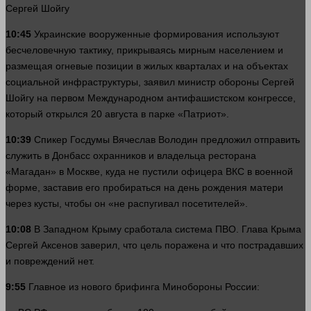
Сергей Шойгу
10:45
Украинские вооруженные формирования используют
бесчеловечную тактику, прикрываясь мирным населением и
размещая огневые позиции в жилых кварталах и на объектах
социальной инфраструктуры, заявил министр обороны Сергей
Шойгу на первом Международном антифашистском конгрессе,
который открылся 20 августа в парке «Патриот».
10:39
Спикер Госдумы Вячеслав Володин предложил отправить
служить в Донбасс охранников и владельца ресторана
«Магадан» в Москве, куда не пустили офицера ВКС в военной
форме, заставив его пробираться на
день
рождения матери
через кусты, чтобы он «не распугивал посетителей».
10:08
В Западном Крыму сработала система ПВО. Глава Крыма
Сергей Аксенов заверил, что цель поражена и что пострадавших
и повреждений нет.
9:55
Главное из нового брифинга Минобороны России: