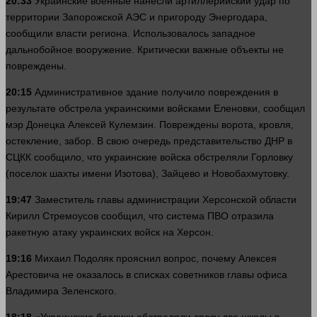
20:33
Украинские военные нанесли артиллерийский удар по
территории Запорожской АЭС и пригороду Энергодара,
сообщили
власти
региона. Использовалось западное
дальнобойное вооружение. Критически важные объекты не
повреждены.
20:15
Административное здание получило повреждения в
результате обстрела украинскими войсками Еленовки, сообщил
мэр Донецка Алексей Кулемзин. Повреждены ворота, кровля,
остекление, забор. В свою очередь представительство ДНР в
СЦКК сообщило, что украинские войска обстреляли Горловку
(поселок шахты
имени
Изотова), Зайцево и Новобахмутовку.
19:47
Заместитель главы администрации Херсонской
области
Кирилл Стремоусов сообщил, что система ПВО отразила
ракетную атаку украинских войск на Херсон.
19:16
Михаил Подоляк прояснил
вопрос
, почему Алексея
Арестовича не оказалось в списках советников главы офиса
Владимира Зеленского.