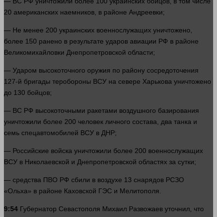
— ВС РФ уничтожили более 100 украинских бойцов, в том числе
20 американских наемников, в районе Андреевки;
— Не менее 200 украинских военнослужащих уничтожено,
более 150 ранено в результате ударов авиации РФ в районе
Великомихайловки Днепропетровской
области
;
— Ударом высокоточного оружия по району сосредоточения
127-й бригады теробороны ВСУ на севере Харькова уничтожено
до 130 бойцов;
— ВС РФ высокоточными ракетами воздушного базирования
уничтожили более 200
человек
личного состава, два танка и
семь спецавтомобилей ВСУ в ДНР;
— Российские войска уничтожили более 200 военнослужащих
ВСУ в Николаевской и Днепропетровской областях за сутки;
—
средства
ПВО РФ сбили в воздухе 13 снарядов РСЗО
«Ольха» в районе Каховской ГЭС и Мелитополя.
9:54
Губернатор Севастополя Михаил Развожаев уточнил, что