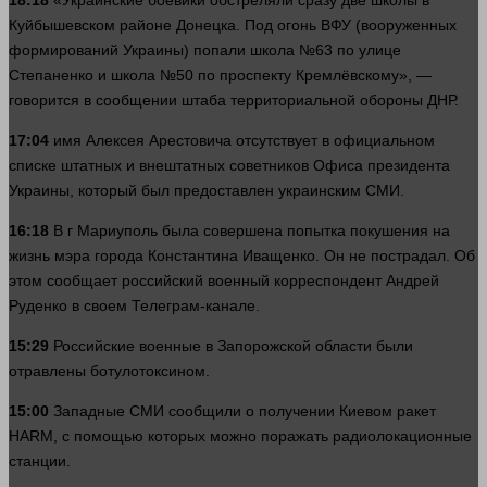
18:18
«Украинские боевики обстреляли
сразу
две школы в
Куйбышевском районе Донецка. Под
огонь
ВФУ (вооруженных
формирований Украины) попали школа №63 по
улице
Степаненко и школа №50 по проспекту Кремлёвскому», —
говорится в сообщении штаба территориальной обороны ДНР.
17:04
имя
Алексея Арестовича отсутствует в официальном
списке штатных и внештатных советников Офиса президента
Украины, который был предоставлен украинским СМИ.
16:18
В г Мариуполь была совершена попытка покушения на
жизнь
мэра города Константина Иващенко. Он не пострадал. Об
этом сообщает российский военный корреспондент Андрей
Руденко в своем Телеграм-канале.
15:29
Российские военные в Запорожской
области
были
отравлены ботулотоксином.
15:00
Западные СМИ сообщили о получении Киевом ракет
HARM, с помощью которых можно поражать радиолокационные
станции.