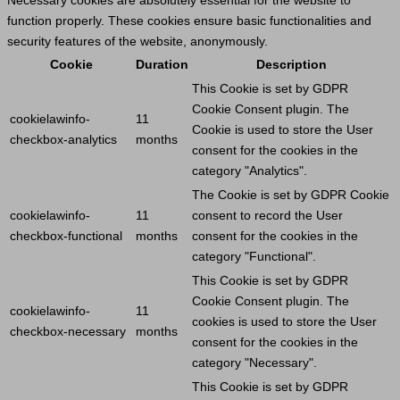
Necessary cookies are absolutely essential for the website to
function properly. These cookies ensure basic functionalities and
security features of the website, anonymously.
Cookie
Duration
Description
This
Cookie
is set by GDPR
Cookie
Consent plugin. The
cookielawinfo-
11
Cookie
is used to store the
User
checkbox-analytics
months
consent for the cookies in the
category "Analytics".
The
Cookie
is set by GDPR
Cookie
cookielawinfo-
11
consent to record the
User
checkbox-functional
months
consent for the cookies in the
category "Functional".
This
Cookie
is set by GDPR
Cookie
Consent plugin. The
cookielawinfo-
11
cookies is used to store the
User
checkbox-necessary
months
consent for the cookies in the
category "Necessary".
This
Cookie
is set by GDPR