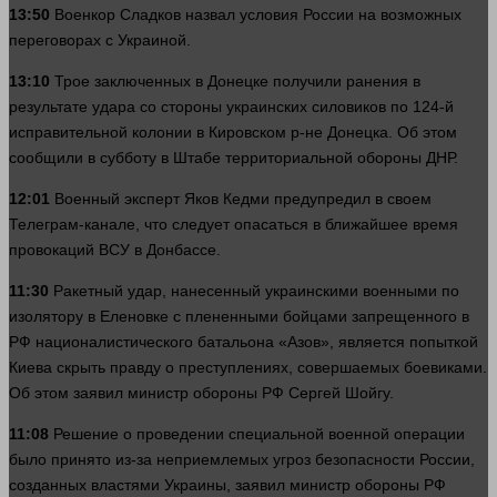
13:50
Военкор Сладков назвал условия России на возможных
переговорах с Украиной.
13:10
Трое заключенных в Донецке получили ранения в
результате удара со
стороны
украинских силовиков по 124-й
исправительной колонии в Кировском р-не Донецка. Об этом
сообщили в субботу в Штабе территориальной обороны ДНР.
12:01
Военный
эксперт
Яков Кедми предупредил в своем
Телеграм-канале, что следует опасаться в ближайшее
время
провокаций ВСУ в Донбассе.
11:30
Ракетный удар, нанесенный украинскими военными по
изолятору в Еленовке с плененными бойцами запрещенного в
РФ националистического батальона «Азов», является попыткой
Киева скрыть правду о преступлениях, совершаемых боевиками.
Об этом заявил министр обороны РФ Сергей Шойгу.
11:08
Решение о проведении специальной военной операции
было принято из-за неприемлемых угроз безопасности России,
созданных властями Украины, заявил министр обороны РФ