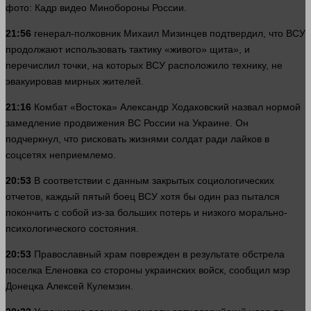
фото
: Кадр
видео
Минобороны России.
21:56
генерал
-полковник Михаил Мизинцев подтвердил, что ВСУ
продолжают использовать тактику «живого» щита», и
перечислил точки, на которых ВСУ расположило технику, не
эвакуировав мирных жителей.
21:16
Комбат «Востока» Александр Ходаковский назвал нормой
замедление продвижения ВС России на Украине. Он
подчеркнул, что рисковать жизнями
солдат
ради лайков в
соцсетях неприемлемо.
20:53
В
соответствии
с данным закрытых социологических
отчетов, каждый пятый боец ВСУ хотя бы
один
раз пытался
покончить с собой из-за больших потерь и низкого морально-
психологического состояния.
20:53
Православный храм поврежден в результате обстрела
поселка Еленовка со
стороны
украинских войск, сообщил мэр
Донецка Алексей Кулемзин.