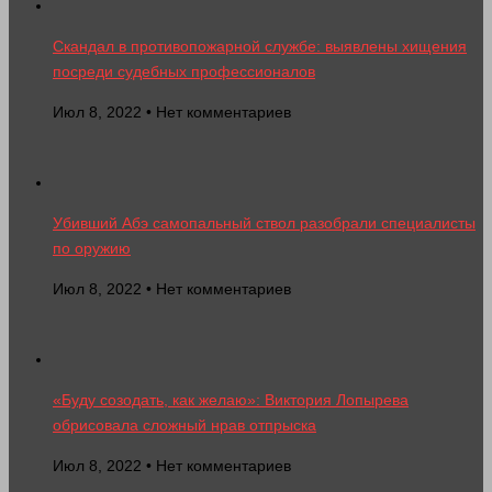
Скандал в противопожарной службе: выявлены хищения
посреди судебных профессионалов
Июл 8, 2022 • Нет комментариев
Убивший Абэ самопальный ствол разобрали специалисты
по оружию
Июл 8, 2022 • Нет комментариев
«Буду созодать, как желаю»: Виктория Лопырева
обрисовала сложный нрав отпрыска
Июл 8, 2022 • Нет комментариев