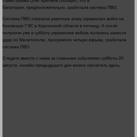
главы Крыма Олег Крючков сообщил, что в
Евпатории, предположительно, сработала система ПВО.
Система ПВО отразила ракетную атаку украинских войск на
Каховскую ГЭС в Херсонской
области
в пятницу. А после
полуночи уже в субботу украинские войска пытались нанести
удар по Мелитополю, прогремело четыре взрыва, сработала
система ПВО.
Следите
вместе
с нами за главными событиями субботы 20
августа.
онлайн
предыдущего
дня
можно прочитать
здесь
.