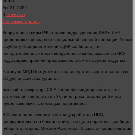
Автор:
Авг 21, 2022
В
Политика
Нет комментариев
Вооруженные силы РФ, а также подразделения ДНР и ЛНР
продолжают проведение специальной военной операции. Утром
в субботу Народная милиция ДНР сообщила, что
неподготовленные
плохо
вооруженные мобилизованные ВСУ
под Зайцево приняли предложение сложить
оружие
и сдаться.
Накануне МИД Португалии выступил против запрета на въезд в
ЕС для российских туристов.
Бывший госсекретарь США Генри Киссинджер считает, что
затягивание конфликта на Украине грозит эскалацией и его
нужно
завершить с помощью переговоров.
В Севастополе вечером в пятницу сработала ПВО,
предварительно по беспилотнику, все цели поражены, сообщил
губернатор города Михаил Развожаев. В свою очередь советник