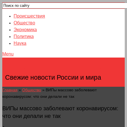
Происшествия
Общество
Экономика
Политика
Наука
Menu
НОВОСТИ ГОРОДОВ
Свежие новости России и мира
Главная
»
Общество
»
ВИПы массово заболевают
коронавирусом: что они делали не так
ВИПы массово заболевают коронавирусом:
что они делали не так