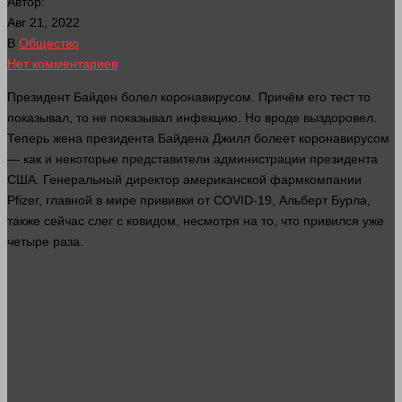
Автор:
Авг 21, 2022
В
Общество
Нет комментариев
Президент Байден болел коронавирусом. Причём его
тест
то
показывал, то не показывал инфекцию. Но вроде выздоровел.
Теперь
жена
президента Байдена Джилл болеет коронавирусом
— как и некоторые представители администрации президента
США. Генеральный директор американской фармкомпании
Pfizer, главной в мире прививки от COVID-19, Альберт Бурла,
также
сейчас
слег с ковидом, несмотря на то, что привился уже
четыре раза.