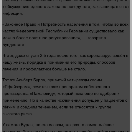
к обсуждению единого закона по поводу того, как защищаться от
инфекции
.
«Законное
Право
и
Потребность
населения в том, чтобы во всех
частях Федеративной Республики Германии существовало как
можно более понятное регулирование», —
говорят
в
Бундестаге.
Что ж, даже спустя 2,5
года
после того, как коронавирус вошёл в
нашу
жизнь
, порядка в понимании его природы, способов
лечения и профилактики
больше
не
стало
.
Тот же Альберт Бурла, привитый четырежды своим
«Пфайзером», лечится тоже препаратом собственного
производства «Паксловид», который пока еще не одобрен к
применению. Но в качестве исключения допущен у пациентов с
лёгким и средним течением, если те относятся к группе
высокого риска.
У самого Бурлы, по его словам, как раз то самое «лёгкое
течение». Хотя тем более непонятно, если больной выздоровеет