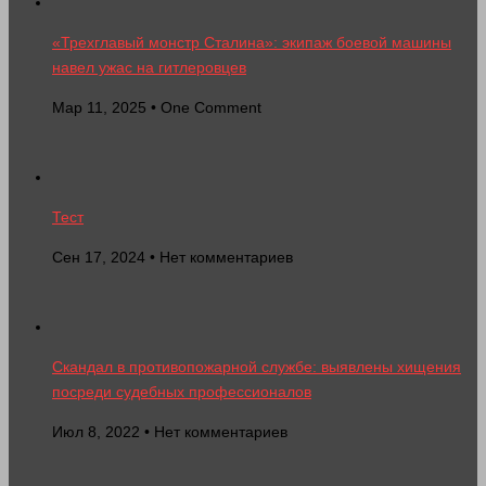
«Трехглавый монстр Сталина»: экипаж боевой машины
навел ужас на гитлеровцев
Мар 11, 2025 • One Comment
Тест
Сен 17, 2024 • Нет комментариев
Скандал в противопожарной службе: выявлены хищения
посреди судебных профессионалов
Июл 8, 2022 • Нет комментариев