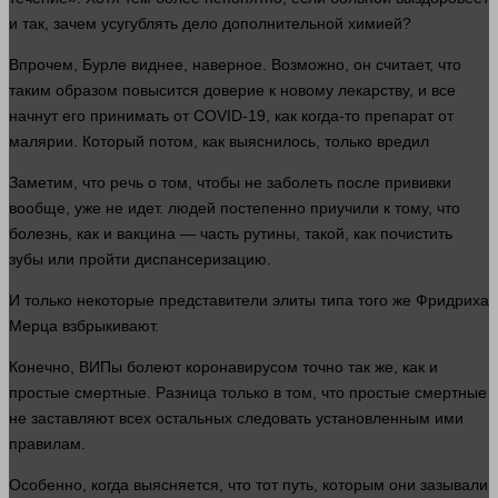
и так, зачем усугублять дело дополнительной химией?
Впрочем, Бурле виднее, наверное. Возможно, он считает, что
таким образом повысится доверие к новому лекарству, и все
начнут его принимать от COVID-19, как когда-то препарат от
малярии. Который потом, как выяснилось, только вредил
Заметим, что речь о том, чтобы не заболеть после прививки
вообще, уже не
идет
.
людей
постепенно приучили к тому, что
болезнь, как и вакцина —
часть
рутины, такой, как почистить
зубы или пройти диспансеризацию.
И только некоторые представители элиты типа того же Фридриха
Мерца взбрыкивают.
Конечно, ВИПы болеют коронавирусом точно так же, как и
простые смертные. Разница только в том, что простые смертные
не заставляют всех остальных следовать установленным ими
правилам.
Особенно, когда выясняется, что тот путь, которым они зазывали