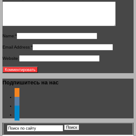
Name:
*
Email Address:
*
Website:
Подпишитесь на нас
odnoklassniki
vkontakte
telegram