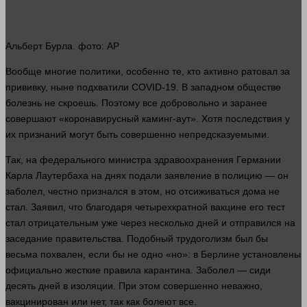
Альберт Бурла.
фото
: AP
Вообще многие политики, особенно те, кто активно ратовал за
прививку, ныне подхватили COVID-19. В западном обществе
болезнь не скроешь. Поэтому все добровольно и заранее
совершают «коронавирусный каминг-аут». Хотя последствия у
их признаний могут быть совершенно непредсказуемыми.
Так, на федерального министра здравоохранения Германии
Карла Лаутербаха на днях подали заявление в полицию — он
заболел, честно признался в этом, но отсиживаться
дома
не
стал
. Заявил, что благодаря четырехкратной вакцине его
тест
стал
отрицательным уже через
несколько
дней и отправился на
заседание правительства. Подобный трудоголизм был бы
весьма похвален, если бы не одно «но»: в Берлине установлены
официально жесткие правила карантина. Заболел — сиди
десять дней в изоляции. При этом совершенно неважно,
вакцинирован или нет, так как болеют все.