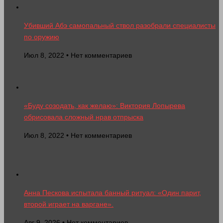
Убивший Абэ самопальный ствол разобрали специалисты
по оружию
Июл 8, 2022 • Нет комментариев
«Буду созодать, как желаю»: Виктория Лопырева
обрисовала сложный нрав отпрыска
Июл 8, 2022 • Нет комментариев
Анна Пескова испытала банный ритуал: «Один парит,
второй играет на варгане».
Авг 9, 2026 • Нет комментариев