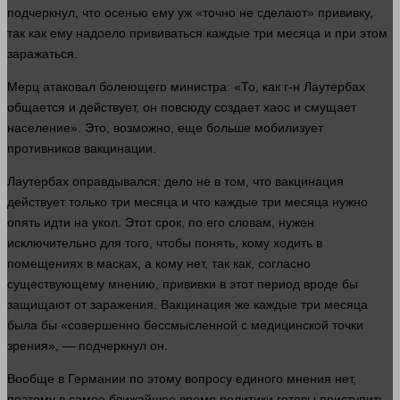
подчеркнул, что осенью ему уж «точно не сделают» прививку,
так как ему надоело прививаться каждые три месяца и при этом
заражаться.
Мерц атаковал болеющего министра: «То, как г-н Лаутербах
общается и действует, он повсюду создает хаос и смущает
население». Это, возможно, еще
больше
мобилизует
противников вакцинации.
Лаутербах оправдывался: дело не в том, что вакцинация
действует только три месяца и что каждые три месяца
нужно
опять
идти на укол. Этот срок, по его словам, нужен
исключительно для того, чтобы
понять
, кому ходить в
помещениях в масках, а кому нет, так как, согласно
существующему мнению, прививки в этот период вроде бы
защищают от заражения. Вакцинация же каждые три месяца
была бы «совершенно бессмысленной с медицинской точки
зрения», — подчеркнул он.
Вообще в Германии по этому вопросу единого мнения нет,
поэтому в самое ближайшее
время
политики готовы приступить