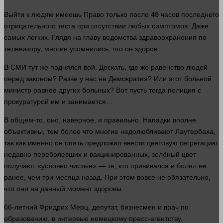
Выйти к людям имеешь
Право
только после 48 часов последнего
отрицательного теста при отсутствии любых симптомов. Даже
самых легких. Глядя на главу ведомства здравоохранения по
телевизору, многие усомнились, что он здоров.
В СМИ тут же поднялся вой. Дескать, где же равенство
людей
перед законом? Разве у нас не
Демократия
? Или этот больной
министр равнее других больных? Вот пусть тогда полиция с
прокуратурой им и занимается…
В общем-то, оно, наверное, и правильно. Нападки вполне
объективны, тем более что многие недолюбливают Лаутербаха,
так как именно он
опять
предложил ввести цветовую сегрегацию
недавно переболевших и вакцинированных, зелёный
цвет
получают «условно чистые» — те, кто прививался и болел не
ранее, чем три месяца назад. При этом вовсе не обязательно,
что они на данный
момент
здоровы.
66-летний Фридрих Мерц, депутат, бизнесмен и врач по
образованию, в интервью немецкому пресс-агентству,