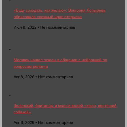
«Буду созодать, как желаю»: Виктория Лопырева
обрисовала сложный нрав отпрыска
Июл 8, 2022 • Нет комментариев
Москвич нашел плюсы в общении с нейронкой по
вопросам религии
Авг 8, 2026 • Нет комментариев
Зеленский, британцы и классический «хвост, вертящий
собакой»
Авг 8, 2026 • Нет комментариев