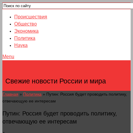
Происшествия
Общество
Экономика
Политика
Наука
Menu
НОВОСТИ ГОРОДОВ
Свежие новости России и мира
Главная
»
Политика
»
Путин: Россия будет проводить политику,
отвечающую ее интересам
Путин: Россия будет проводить политику,
отвечающую ее интересам