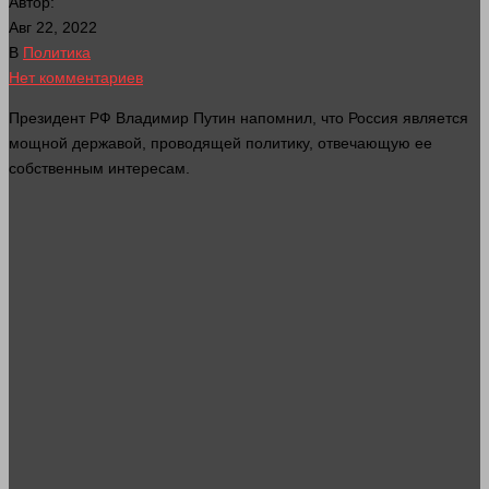
Автор:
Авг 22, 2022
В
Политика
Нет комментариев
Президент РФ Владимир Путин напомнил, что Россия является
мощной державой, проводящей политику, отвечающую ее
собственным интересам.