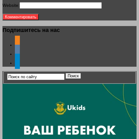
Website:
Подпишитесь на нас
odnoklassniki
vkontakte
telegram