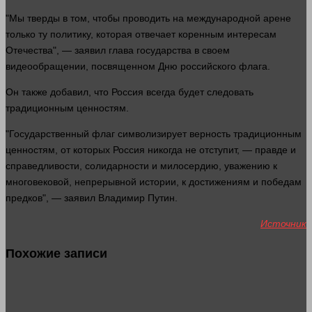
"Мы тверды в том, чтобы проводить на международной арене
только ту политику, которая отвечает коренным интересам
Отечества", — заявил глава государства в своем
видеообращении, посвященном Дню российского флага.
Он также добавил, что Россия всегда будет следовать
традиционным ценностям.
"Государственный флаг символизирует верность традиционным
ценностям, от которых Россия никогда не отступит, — правде и
справедливости, солидарности и милосердию, уважению к
многовековой, непрерывной
истории
, к достижениям и победам
предков", — заявил Владимир Путин.
Источник
Похожие записи