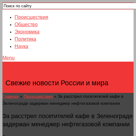
Происшествия
Общество
Экономика
Политика
Наука
Menu
НОВОСТИ ГОРОДОВ
Свежие новости России и мира
Главная
»
Происшествия
»
За расстрел посетителей кафе в
Зеленограде задержан менеджер нефтегазовой компании
За расстрел посетителей кафе в Зеленограде
задержан менеджер нефтегазовой компании