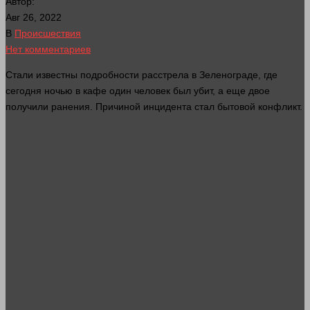
Автор:
Авг 26, 2022
В
Происшествия
Нет комментариев
Стали известны подробности расстрела в Зеленограде, где
сегодня ночью в кафе
один
человек
был убит, а еще двое
получили ранения. Причиной инцидента
стал
бытовой конфликт.