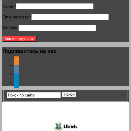
Name:
*
Email Address:
*
Website:
Подпишитесь на нас
odnoklassniki
vkontakte
telegram