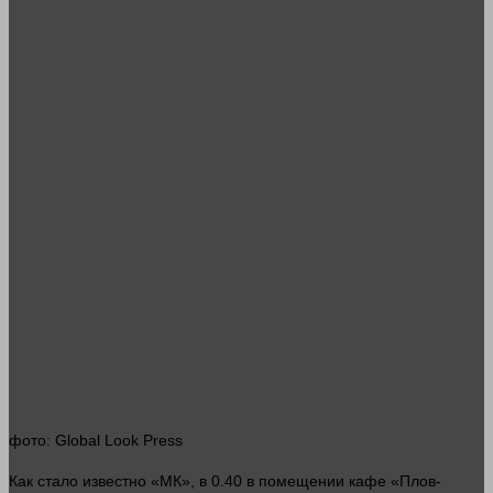
фото
: Global Look Press
Как
стало
известно «МК», в 0.40 в помещении кафе «Плов-