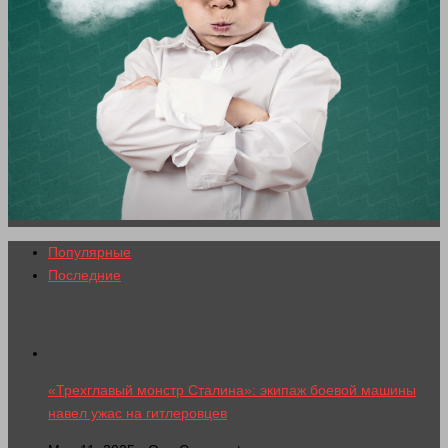
Популярные
Последние
«Трехглавый монстр Сталина»: экипаж боевой машины
навел ужас на гитлеровцев