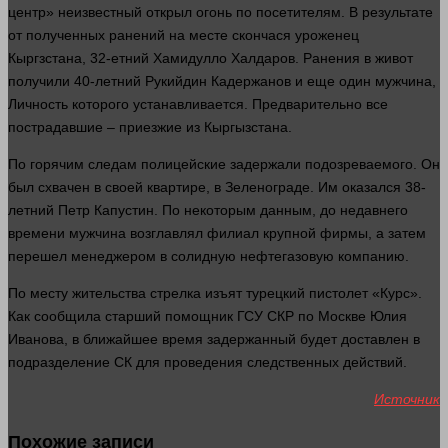
центр» неизвестный открыл
огонь
по посетителям. В результате
от полученных ранений на
месте
скончася уроженец
Кыргзстана, 32-етний Хамидулло Халдаров. Ранения в живот
получили 40-летний Рукийдин Кадержанов и еще
один
мужчина,
Личность
которого устанавливается. Предварительно все
пострадавшие – приезжие из Кыргызстана.
По горячим следам полицейские задержали подозреваемого. Он
был схвачен в своей квартире, в Зеленограде. Им оказался 38-
летний Петр Капустин. По некоторым данным, до недавнего
времени
мужчина возглавлял филиал крупной фирмы, а затем
перешел менеджером в солидную нефтегазовую компанию.
По месту жительства стрелка изъят турецкий пистолет «Курс».
Как сообщила старший помощник ГСУ СКР по Москве Юлия
Иванова, в ближайшее
время
задержанный будет доставлен в
подразделение СК для проведения следственных действий.
Источник
Похожие записи