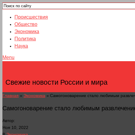
Происшествия
Общество
Экономика
Политика
Наука
Menu
НОВОСТИ ГОРОДОВ
Свежие новости России и мира
Главная
»
Экономика
»
Самогоноварение стало любимым развлеч
Самогоноварение стало любимым развлечение
Автор:
Ноя 10, 2022
В
Экономика