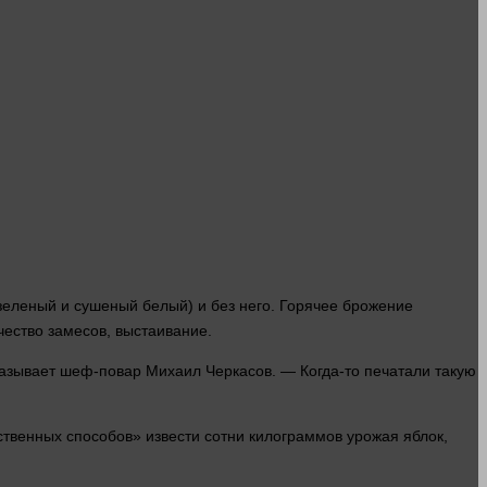
зеленый и сушеный белый) и без него. Горячее брожение
чество
замесов, выстаивание.
азывает шеф-повар Михаил Черкасов. — Когда-то печатали такую
ственных
способов» извести сотни килограммов урожая яблок,