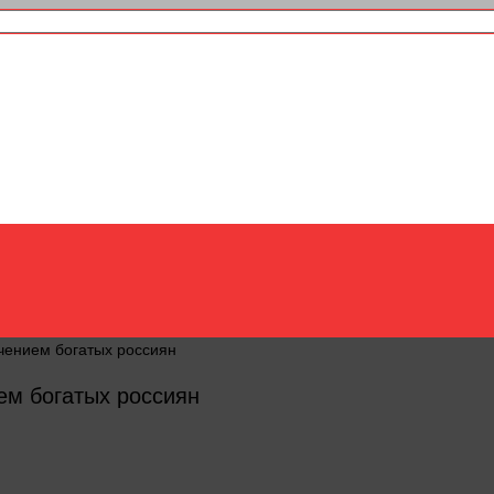
ением богатых россиян
м богатых россиян