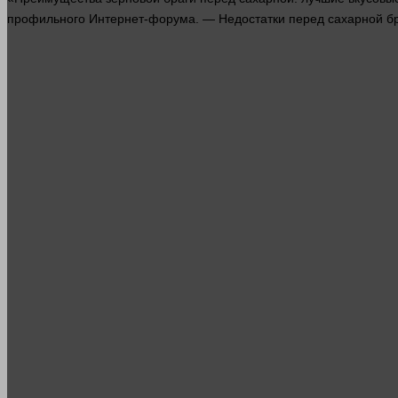
профильного
Интернет
-форума. — Недостатки перед сахарной бра