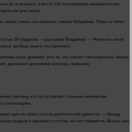
было бы и возиться, а вот от 150 килограммов начинается уже
тавить сок для семьи.
е, затем отжать сок прессом,
говорит
Владимир. Пюре из яблок
постью 68 градусов, — рассказал Владимир. — Результат такой:
 вкуса, вообще
ничего
постороннего.
ники сухих дрожжей, есть те, кто считает прессованные «более
ой, домашней дрожжевой культуры (закваски).
еняет сметану, кто-то составляет сложные химические
о) самогонщика.
адимир
один
из своих опытов десятилетней
давности
. — Между
лку раздуло и прижало к потолку, вот-вот взорвется. Вынуть уже