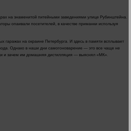
арах на знаменитой питейными заведениями
улице
Рубинштейна.
торы опаивали посетителей, в качестве приманки используя
ых гаражах на окраине Петербурга. И
здесь
в памяти всплывает
иода. Однако в наши дни самогоноварение — это все чаще не
ки и зачем им домашняя дистилляция — выяснял «МК».