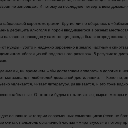
</span не запрещает. И потому за последние четверть века домашн
 гайдаевской короткометражки. Другие лично общались с «бабками
емена
дефицита
алкоголя и порой вводившегося в разных местностя
ки накладных расходов у самогонщиц всегда был и огород вскопан,
«от нужды» убито и надежно заровнено в
землю
частными спиртза
демпингом «безакцизной подпольного разлива». В результате дис
вия.
деньгами
, ни
временем
. «Мы доставляем аппараты в дорогие и не
ет
-магазина для любителей домашней дистилляции. — Конечно, зн
ьезно увлекается, читает литературу, развивается, и это тоже видн
еспектабельные. От этого и будем отталкиваться; сырье,
методы
и
две основные категории современных самогонщиков (если не брать
рые считают алкоголь органичной частью «мира вкусов» и потому п