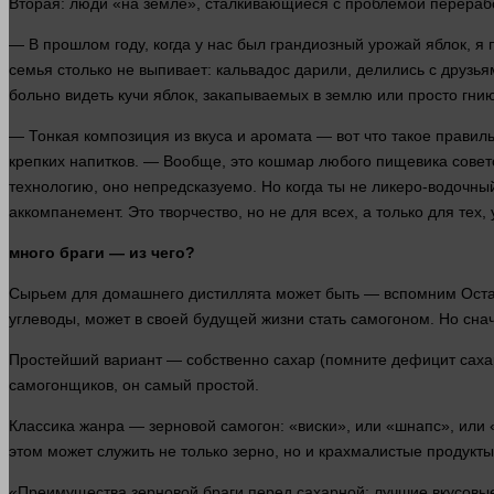
Вторая:
люди
«на земле», сталкивающиеся с проблемой переработ
— В
прошлом
году, когда у нас был грандиозный урожай яблок, 
семья столько не выпивает: кальвадос дарили, делились с друзья
больно видеть кучи яблок, закапываемых в
землю
или просто гни
— Тонкая композиция из вкуса и аромата — вот что такое прави
крепких напитков. — Вообще, это кошмар любого пищевика сове
технологию, оно непредсказуемо. Но когда ты не ликеро-водочный
аккомпанемент. Это творчество, но не для всех, а только для тех, 
много
браги — из чего?
Сырьем для домашнего дистиллята может быть — вспомним Остап
углеводы, может в своей будущей
жизни
стать самогоном. Но сна
Простейший вариант — собственно сахар (помните
дефицит
саха
самогонщиков, он самый простой.
Классика жанра — зерновой самогон: «виски», или «шнапс», или
этом может служить не только зерно, но и крахмалистые продукты
«Преимущества зерновой браги перед сахарной: лучшие вкусовые