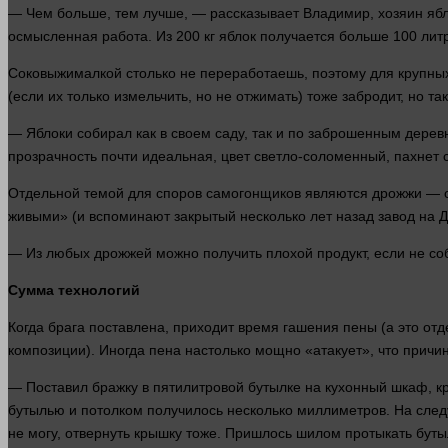
— Чем
больше
, тем
лучше
, — рассказывает Владимир, хозяин ябл
осмысленная работа. Из 200 кг яблок получается
больше
100 литр
Соковыжималкой столько не переработаешь, поэтому для крупн
(если их только измельчить, но не отжимать) тоже забродит, но та
— Яблоки собирал как в своем саду, так и по заброшенным деревн
прозрачность почти идеальная,
цвет
светло-соломенный, пахнет с
Отдельной темой для споров самогонщиков являются дрожжи — он
живыми» (и вспоминают закрытый
несколько
лет
назад завод на 
— Из любых дрожжей можно получить плохой продукт, если не с
Сумма технологий
Когда брага поставлена, приходит
время
гашения пены (а это отд
композиции). Иногда пена настолько мощно «атакует», что прич
— Поставил бражку в пятилитровой бутылке на кухонный шкаф, 
бутылью и потолком получилось
несколько
миллиметров. На сл
не
могу
, отвернуть крышку тоже. Пришлось шилом протыкать буты