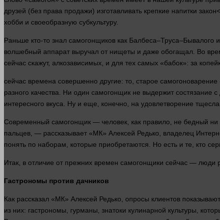
друзей (без
права
продажи) изготавливать крепкие напитки
закон
хобби и своеобразную субкультуру.
Раньше кто-то знал самогонщиков как Балбеса–Труса–Бывалого из
волшебный аппарат выручал от нищеты и даже обогащал. Во вр
сейчас
скажут, алкозависимых, и для тех самых «бабок»: за копей
сейчас
времена совершенно другие: то, старое самогоноварение 
разного качества. Ни
один
самогонщик не выдержит состязание с 
интересного вкуса. Ну и еще, конечно, на удовлетворение тщесла
Современный самогонщик —
человек
, как
правило
, не бедный ни
пальцев, — рассказывает «МК» Алексей Редько,
владелец
Интерн
понять
по наборам, которые приобретаются. Но есть и те, кто сер
Итак, в отличие от прежних времен самогонщики
сейчас
—
люди
р
Гастрономы против дачников
Как рассказал «МК» Алексей Редько, опросы
клиентов
показывают 
из них: гастрономы, гурманы, знатоки кулинарной культуры, кото