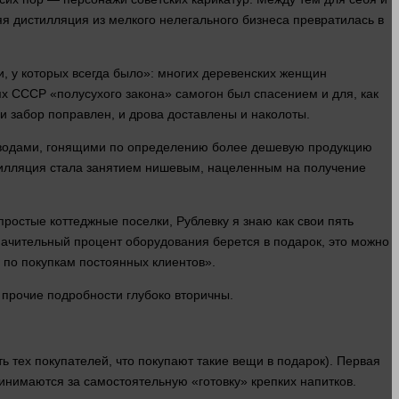
яя дистилляция из мелкого нелегального
бизнеса
превратилась в
, у которых всегда было»: многих деревенских женщин
х СССР «полусухого закона» самогон был спасением и для, как
 и забор поправлен, и дрова доставлены и наколоты.
водами, гонящими по определению более дешевую продукцию
тилляция
стала
занятием нишевым, нацеленным на получение
простые коттеджные поселки, Рублевку я
знаю
как свои пять
ачительный процент оборудования берется в подарок, это можно
о по покупкам постоянных клиентов».
 прочие подробности глубоко вторичны.
 тех покупателей, что покупают такие вещи в подарок). Первая
ринимаются за самостоятельную «готовку» крепких напитков.