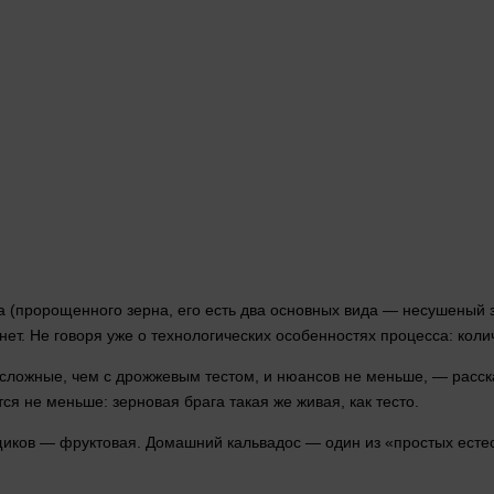
а (пророщенного зерна, его есть два основных вида — несушеный 
нет. Не говоря уже о технологических особенностях процесса:
коли
ложные, чем с дрожжевым тестом, и нюансов не меньше, — расск
ся не меньше: зерновая брага такая же живая, как тесто.
нщиков — фруктовая. Домашний кальвадос —
один
из «простых
есте