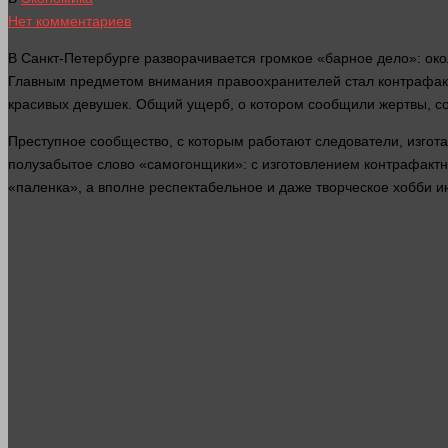
Нет комментариев
В Санкт-Петербурге разворачивается громкое «барное дело»: ок
Главным предметом внимания правоохранителей
стал
контрафакт
красивых девушек. Общий ущерб, о котором сообщили
жертвы
, 
Преступное сообщество, с которым работают следователи, изгот
полузабытое
слово
«самогонщики»: с изготовлением контрафактн
«паленка», а вполне респектабельное и даже творческое хобби 