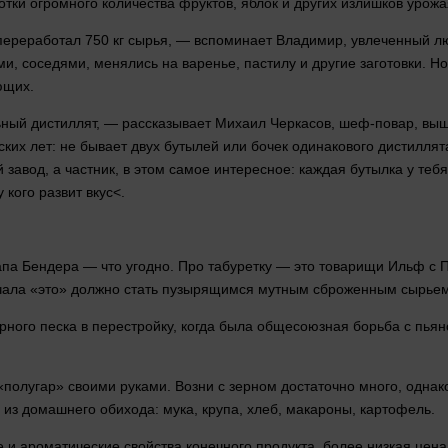
ки огромного количества фруктов, яблок и других излишков урожа
я переработал 750 кг сырья, — вспоминает Владимир, увлеченный 
ми, соседями, менялись на варенье, пастилу и другие заготовки. Н
ющих.
льный дистиллят, — рассказывает Михаил Черкасов, шеф-повар, в
тских
лет
: не бывает двух бутылей или бочек одинакового дистиллят
 завод, а частник, в этом самое интересное: каждая бутылка у теб
у кого развит
вкус<.
а Бендера — что угодно. Про табуретку — это
товарищи
Ильф с Пе
чала «это» должно стать пузырящимся мутным сброженным сырьем 
рного песка в перестройку, когда была общесоюзная борьба с пьянс
 «полугар» своими
руками
. Возни с зерном достаточно
много
, однак
 из домашнего обихода: мука, крупа, хлеб, макароны, картофель.
 и ароматические свойства конечного продукта, более низкая цен