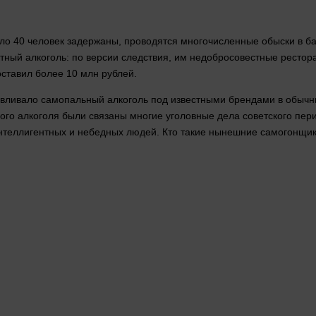
оло 40
человек
задержаны, проводятся многочисленные обыски в б
ный алкоголь: по версии следствия, им недобросовестные рестора
составил более 10 млн
рублей
.
авливало самопальный алкоголь под известными брендами в обычн
ого алкоголя были связаны многие уголовные
дела
советского пер
интеллигентных и небедных
людей
. Кто такие нынешние самогонщи