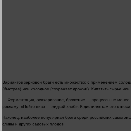
Вариантов зерновой браги есть множество: с применением солод
(быстрее) или холодное (сохраняет дрожжи). Кипятить сырье или 
— Ферментация, осахаривание, брожение — процессы не менее с
рекламу
: «Пейте пиво — жидкий хлеб». К дистиллятам это относит
Наконец, наиболее популярная брага среди российских самого
сливы и других садовых плодов.