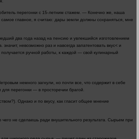
я.
любитель перегонки с 15-летним стажем. — Конечно же, наша
о самое
главное
, я считаю: дары земли должны сохраняться, мне
ышедший два
года
назад на пенсию и увлекшийся изготовлением
а.
значит
, невозможно раз и навсегда запатентовать
вкус< и
я получается ручной
работы
, к каждой — свой кулинарный
тровым немного загнули, но почти все, что содержит в себе
для перегонки — в просторечии брагой.
твом?). Однако и по вкусу, как гласит общее мнение
о чего не сделаешь ради внушительного результата. Сырьем при
а для широкого ряда сырья, — пишет
один
из старожилов