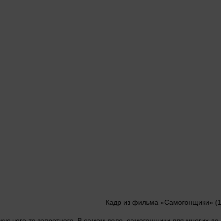
Кадр из фильма «Самогонщики» (19
кус чего-то запретного. В самом деле, самогонщики для многих до