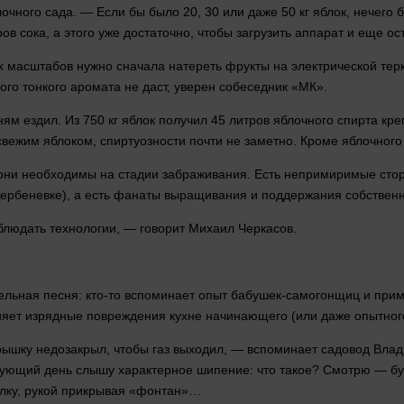
очного сада. — Если бы было 20, 30 или даже 50 кг яблок, нечего 
ов сока, а этого уже достаточно, чтобы загрузить аппарат и еще ос
ых масштабов
нужно
сначала натереть фрукты на электрической терк
кого тонкого аромата не даст, уверен собеседник «МК».
ям ездил. Из 750 кг яблок получил 45 литров яблочного спирта кре
вежим яблоком, спиртуозности почти не заметно. Кроме яблочного
и необходимы на стадии забраживания. Есть непримиримые сторон
Дербеневке), а есть фанаты выращивания и поддержания собственн
облюдать
технологии
, —
говорит
Михаил Черкасов.
ельная песня: кто-то вспоминает опыт бабушек-самогонщиц и прим
иняет изрядные повреждения кухне начинающего (или даже опытног
крышку недозакрыл, чтобы газ выходил, — вспоминает садовод Вл
едующий
день
слышу характерное шипение: что такое? Смотрю — буты
лку,
рукой
прикрывая «фонтан»…