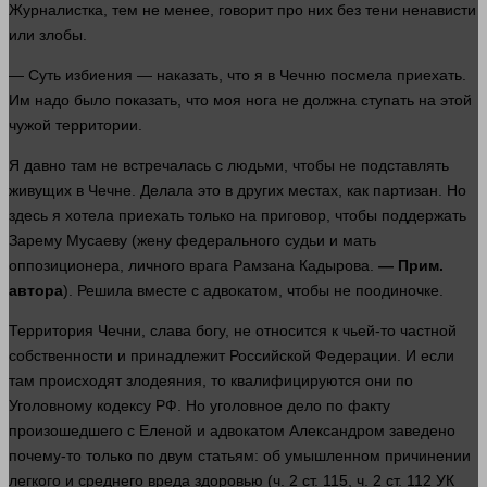
Журналистка, тем не менее,
говорит
про них без тени ненависти
или злобы.
— Суть избиения — наказать, что я в Чечню посмела приехать.
Им надо было показать, что моя нога не должна ступать на этой
чужой территории.
Я
давно
там не встречалась с
людьми
, чтобы не подставлять
живущих в Чечне. Делала это в других местах, как партизан. Но
здесь
я хотела приехать только на приговор, чтобы поддержать
Зарему Мусаеву (жену федерального судьи и
мать
оппозиционера, личного врага Рамзана Кадырова.
— Прим.
автора
). Решила
вместе
с адвокатом, чтобы не поодиночке.
Территория Чечни, слава богу, не относится к чьей-то частной
собственности и принадлежит Российской Федерации. И если
там происходят злодеяния, то квалифицируются они по
Уголовному кодексу РФ. Но уголовное дело по факту
произошедшего с Еленой и адвокатом Александром заведено
почему-то только по двум статьям: об умышленном причинении
легкого и среднего вреда здоровью (ч. 2 ст. 115, ч. 2 ст. 112 УК