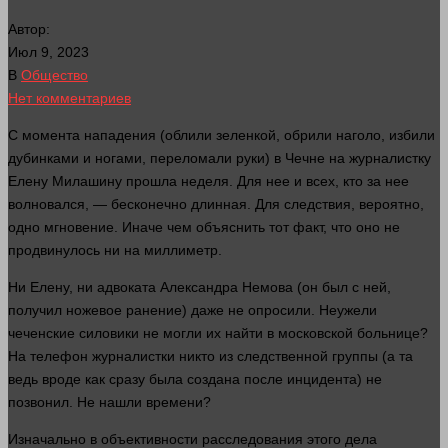
Автор:
Июл 9, 2023
В
Общество
Нет комментариев
С момента нападения (облили зеленкой, обрили наголо, избили
дубинками и ногами, переломали
руки
) в Чечне на журналистку
Елену Милашину прошла неделя. Для нее и всех, кто за нее
волновался, — бесконечно длинная. Для следствия,
вероятно
,
одно мгновение. Иначе чем объяснить тот факт, что оно не
продвинулось ни на миллиметр.
Ни Елену, ни адвоката Александра Немова (он был с ней,
получил ножевое ранение) даже не опросили. Неужели
чеченские силовики не
могли
их найти в московской больнице?
На
телефон
журналистки
никто
из следственной группы (а та
ведь вроде как
сразу
была создана после инцидента) не
позвонил. Не нашли
времени
?
Изначально в объективности расследования этого
дела