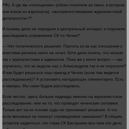
РФ). А где же «похищение» (обоих похитили из такси, в котором
они ехали из аэропорта), «воспрепятствование журналистской
детальности»?!
И почему дело не передали в центральный аппарат, а поручили
расследовать управлению СК по Чечне?
— Нет политического решения. Портить из-за нас отношения с
властями региона
никто
не хочет. Хотя дали
понять
, что
нельзя
так с журналистами и адвокатом. Пока же у меня
вопрос
— как
случилось, что за неделю нас с Александром так и не опросили?
И как будет решаться наш приезд в Чечню (если там ведется
расследование)? А установить нападающих элементарно. Есть
и камеры. Мы сами будем расследовать.
Если честно,
здесь
больше
надежды именно на журналистское
расследование, чем на то, что проводят чеченские силовики.
Только вот на их основе
суды
не принимают решения. А что
если виновные не понесут справедливое наказание? В общем,
остается надеяться, что глава СК Бастрыкин все-таки это дело