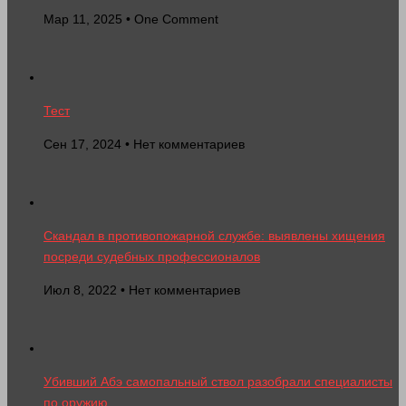
Мар 11, 2025 • One Comment
Тест
Сен 17, 2024 • Нет комментариев
Скандал в противопожарной службе: выявлены хищения
посреди судебных профессионалов
Июл 8, 2022 • Нет комментариев
Убивший Абэ самопальный ствол разобрали специалисты
по оружию