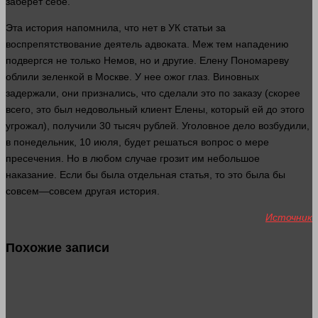
заберет себе.
Эта история напомнила, что нет в УК статьи за
воспрепятствование
деятель адвоката. Меж тем нападению
подвергся не только Немов, но и другие. Елену Пономареву
облили зеленкой в Москве. У нее ожог
глаз
. Виновных
задержали, они признались, что сделали это по заказу (скорее
всего, это был недовольный
клиент
Елены, который ей до этого
угрожал), получили 30 тысяч
рублей
. Уголовное дело возбудили,
в понедельник, 10 июля, будет решаться
вопрос
о мере
пресечения. Но в любом
случае
грозит им небольшое
наказание. Если бы была отдельная статья, то это была бы
совсем
—
совсем
другая история.
Источник
Похожие записи