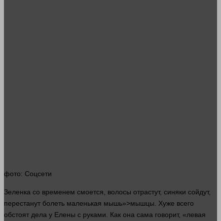
фото
: Соцсети
Зеленка со
временем
смоется,
волосы
отрастут, синяки сойдут,
перестанут болеть маленькая мышь»>мышцы. Хуже всего
обстоят
дела
у Елены с
руками
. Как она сама
говорит
, «левая