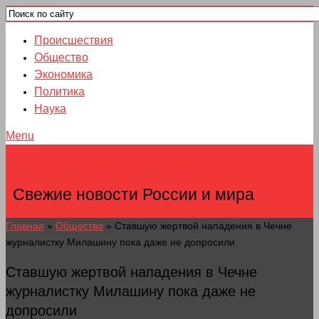
Происшествия
Общество
Экономика
Политика
Наука
Menu
НОВОСТИ ГОРОДОВ
Свежие новости России и мира
Главная
»
Общество
»
Ставшую жертвой нападения в Чечне
журналистку Милашину пока даже не допросили
Ставшую жертвой нападения в Чечне
журналистку Милашину пока даже не
допросили