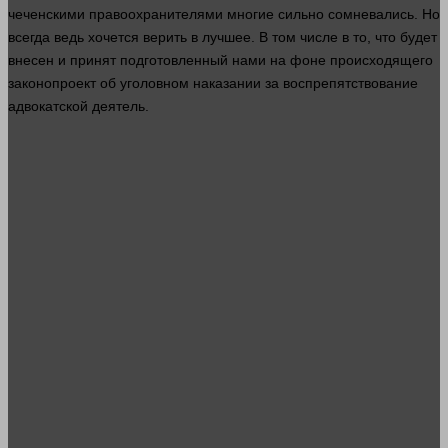
чеченскими правоохранителями многие сильно сомневались. Но
всегда ведь хочется верить в лучшее. В том числе в то, что будет
внесен и принят подготовленный нами на фоне происходящего
законопроект об уголовном наказании за воспрепятствование
адвокатской
деятель.