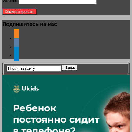
Website:
Подпишитесь на нас
odnoklassniki
vkontakte
telegram