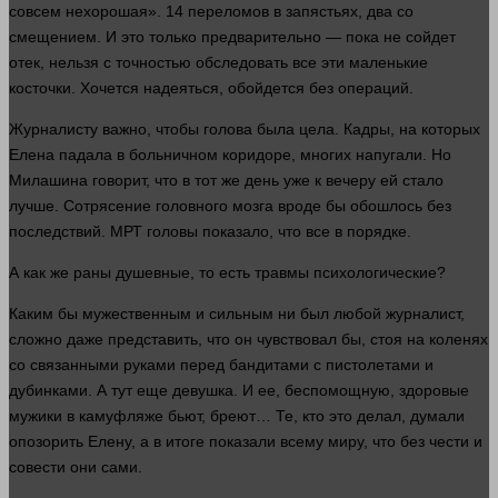
совсем
нехорошая». 14
переломов
в запястьях, два со
смещением. И это только предварительно — пока не сойдет
отек
,
нельзя
с точностью обследовать все эти маленькие
косточки. Хочется надеяться, обойдется без операций.
Журналисту важно, чтобы голова была цела. Кадры, на которых
Елена падала в больничном коридоре, многих напугали. Но
Милашина
говорит
, что в тот же
день
уже к вечеру ей
стало
лучше
. Сотрясение головного
мозга
вроде бы обошлось без
последствий. МРТ головы показало, что все в порядке.
А как же
раны
душевные, то есть
травмы
психологические?
Каким бы мужественным и сильным ни был любой журналист,
сложно даже представить, что он чувствовал бы, стоя на коленях
со связанными
руками
перед бандитами с пистолетами и
дубинками. А тут еще девушка. И ее, беспомощную, здоровые
мужики в камуфляже бьют, бреют… Те, кто это делал, думали
опозорить Елену, а в итоге показали всему миру, что без чести и
совести они сами.