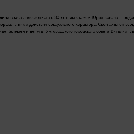
олили врача-эндоскописта с 30-летним стажем Юрия Ковача. Пред
овершал с ними действия сексуального характера. Свои акты он в
н Келемен и депутат Ужгородского городского совета Виталий Гл