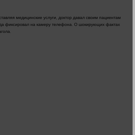
оставляя медицинские
услуги
,
доктор
давал своим пациентам
сегда фиксировал на камеру телефона. О шокирующих фактах
агола.