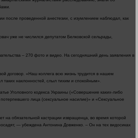
бами.
ии после проведенной анестезии, с изумлением наблюдал, как
овач уже не числился депутатом Белковской сельрады,
зательства – 270
фото
и
видео
. На сегодняшний
день
заявления в
вой договор. «Наш коллега всю
жизнь
трудится в нашем
л таких наклонностей, слыл тихим и спокойным».
атье Уголовного кодекса Украины («Совершение каких-либо
я потерпевшего
лица
(сексуальное насилие)» и «Сексуальное
ет на обязательной кастрации извращенца, во
время
которой
посадят, — убеждена Антонина Довженко. – Он на тех видосиках