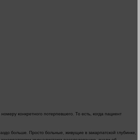
 номеру конкретного потерпевшего. То есть, когда пациент
раздо
больше
. Просто больные, живущие в закарпатской глубинке,
у закарпатскими журналистами расследованию, знали об