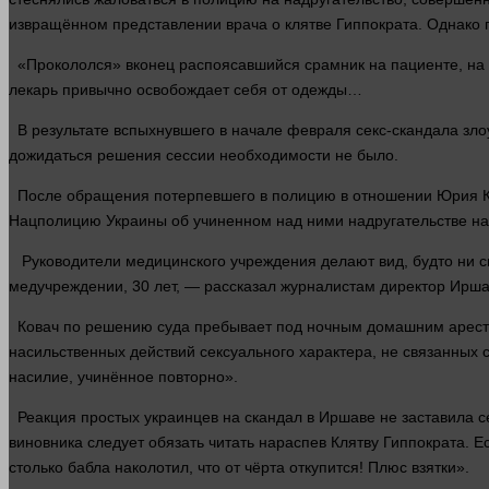
извращённом представлении врача о клятве Гиппократа. Однако
«Прокололся» вконец распоясавшийся срамник на пациенте, на к
лекарь привычно освобождает себя от одежды…
В результате вспыхнувшего в начале февраля секс-скандала зло
дожидаться решения сессии необходимости не было.
После обращения потерпевшего в полицию в отношении Юрия К
Нацполицию Украины об учиненном над ними надругательстве на
Руководители медицинского учреждения делают вид, будто ни сн
медучреждении, 30
лет
, — рассказал журналистам директор Ирша
Ковач по решению
суда
пребывает под ночным домашним арестом
насильственных действий сексуального характера, не связанных
насилие, учинённое повторно».
Реакция простых украинцев на скандал в Иршаве не заставила с
виновника следует обязать читать нараспев Клятву Гиппократа. 
столько бабла наколотил, что от чёрта откупится! Плюс взятки».