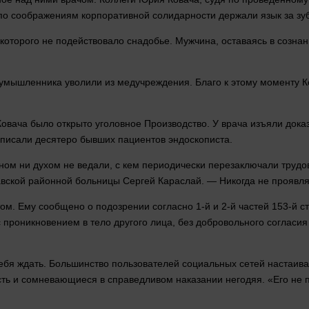
 по соображениям корпоративной солидарности держали
язык
за зу
оторого не подействовало снадобье. Мужчина, оставаясь в сознан
умышленника уволили из медучреждения. Благо к этому моменту К
овача было открыто уголовное
Производство
. У врача изъяли дока
писали десятеро бывших пациентов эндоскописта.
ом ни духом не ведали, с кем периодически перезаключали трудо
вской районной больницы Сергей Караслай. — Никогда не проявля
. Ему сообщено о подозрении согласно 1-й и 2-й частей 153-й ст
 с проникновением в
тело
другого
лица
, без добровольного согласи
ебя ждать. Большинство пользователей социальных сетей настаива
Есть и сомневающиеся в справедливом наказании негодяя. «Его не 