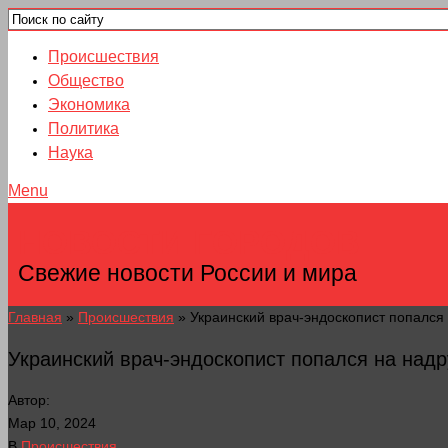
Происшествия
Общество
Экономика
Политика
Наука
Menu
НОВОСТИ ГОРОДОВ
Свежие новости России и мира
Главная
»
Происшествия
»
Украинский врач-эндоскопист попался 
Украинский врач-эндоскопист попался на надр
Автор:
Мар 10, 2024
В
Происшествия