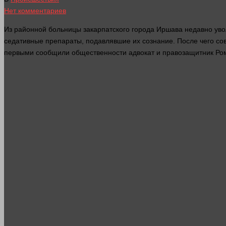
Нет комментариев
Из районной больницы закарпатского города Иршава недавно ув
седативные препараты, подавлявшие их
сознание
. После чего с
первыми сообщили общественности адвокат и правозащитник Рома