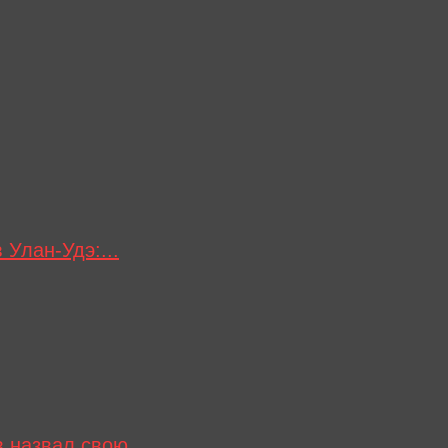
 Улан-Удэ:...
 назвал свою...