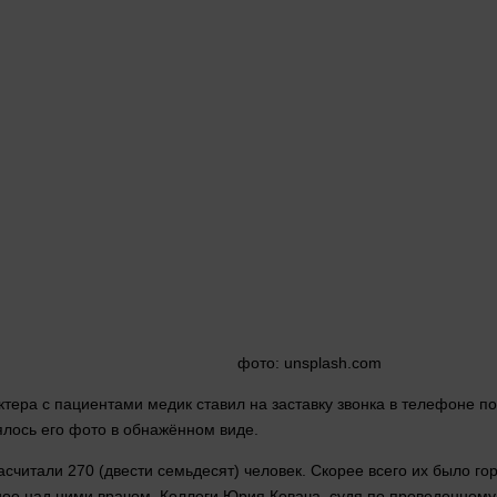
фото
: unsplash.com
ктера с пациентами
медик
ставил на заставку звонка в телефоне по
ялось его
фото
в обнажённом виде.
считали 270 (двести семьдесят)
человек
. Скорее всего их было го
ное над ними врачом. Коллеги Юрия Ковача, судя по проведенном