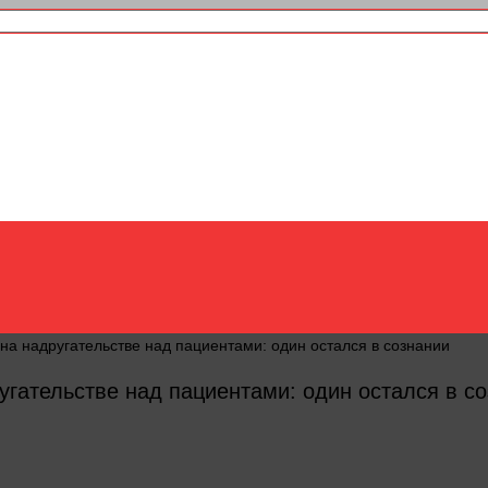
на надругательстве над пациентами: один остался в сознании
угательстве над пациентами: один остался в с