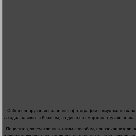
Собственноручно исполненные фотографии сексуального хара
выходил на связь с Ковачем, на дисплее смартфона тут же появл
Пациентов, запечатленных таким способом, правоохранители на
стеснялись жаловаться в полицию на надругательство, совершен