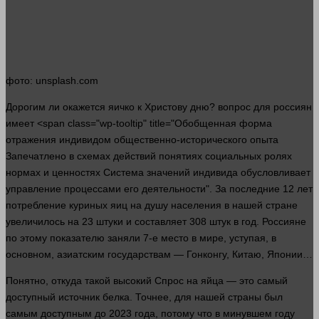
фото
: unsplash.com
Дорогим ли окажется яичко к Христову дню?
вопрос
для россиян
имеет <span class="wp-tooltip" title="Обобщенная форма
отражения индивидом общественно-исторического опыта
Запечатлено в схемах действий понятиях социальных ролях
нормах и ценностях Система значений индивида обусловливает
управление процессами его деятельности". За последние 12
лет
потребление куриных яиц на душу населения в нашей стране
увеличилось на 23 штуки и составляет 308 штук в год. Россияне
по этому показателю заняли 7-е
место
в мире, уступая, в
основном, азиатским государствам — Гонконгу, Китаю, Японии…
Понятно, откуда такой высокий
Спрос
на яйца — это самый
доступный источник белка. Точнее, для нашей
страны
был
самым доступным до 2023
года
, потому что в минувшем году