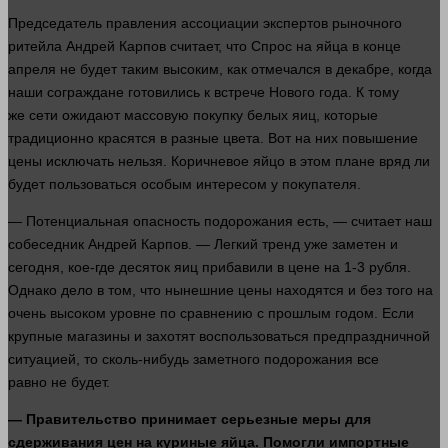
Председатель правления ассоциации экспертов рыночного
ритейла Андрей Карпов считает, что
Спрос
на яйца в конце
апреля не будет таким высоким, как отмечался в декабре, когда
наши сограждане готовились к встрече Нового
года
. К тому
же сети ожидают массовую покупку белых яиц, которые
традиционно красятся в разные
цвета
. Вот на них повышение
цены исключать
нельзя
. Коричневое яйцо в этом плане вряд ли
будет пользоваться особым интересом у покупателя.
— Потенциальная опасность подорожания есть, — считает наш
собеседник Андрей Карпов. — Легкий тренд уже заметен и
сегодня, кое-где десяток яиц прибавили в цене на 1-3
рубля
.
Однако дело в том, что нынешние цены находятся и без того на
очень высоком уровне по сравнению с прошлым годом. Если
крупные
магазины
и захотят воспользоваться предпраздничной
ситуацией, то сколь-нибудь заметного подорожания все
равно не будет.
— Правительство принимает серьезные меры для
сдерживания цен на куриные яйца. Помогли импортные