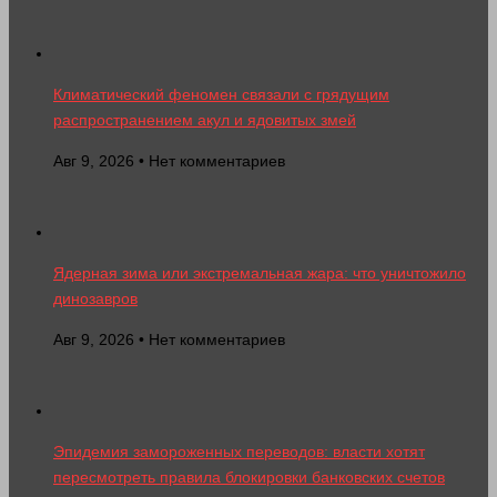
Климатический феномен связали с грядущим
распространением акул и ядовитых змей
Авг 9, 2026 • Нет комментариев
Ядерная зима или экстремальная жара: что уничтожило
динозавров
Авг 9, 2026 • Нет комментариев
Эпидемия замороженных переводов: власти хотят
пересмотреть правила блокировки банковских счетов