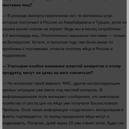
поставки яиц?
— В рознице импорта практически нет, те миллионы штук,
которые поступают в Россию из Азербайджана и Турции, роли на
нашем рынке
совсем
не играют. Ведь мы в месяц потребляем
4,5 миллиарда яиц. Относительно серьезные поставки — только
из Белоруссии. Кстати, в
прошлом
году там были какие-то
проблемы с поставками, отчасти поэтому яйца в России и
подорожали.
— Учитывая особое
внимание
властей конкретно к этому
продукту, могут ли цены на него снизиться?
— Не исключаю такой вариант. ФАС, другие контролирующие
органы ситуацию уже взяли под жесткий контроль. В
информационном поле мелькают сообщения, что некоторые
хозяйства от роста цен на яйца уже получили баснословную
Прибыль
. Если такая
информация
«подстегнет» контролеров и
факты подтвердятся, то перед праздником яйца могут и
подешеветь. Полагаю, дней через 10 уже станет
ясно
, будет ли