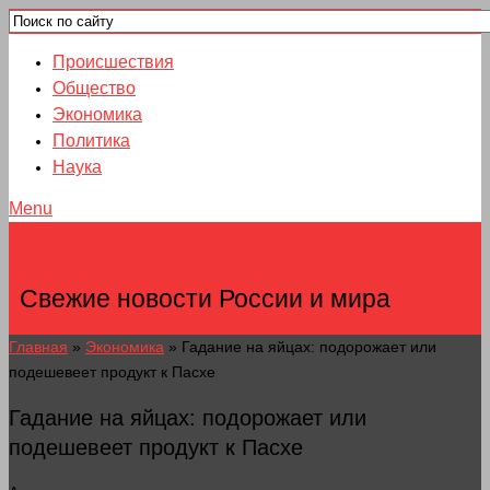
Происшествия
Общество
Экономика
Политика
Наука
Menu
НОВОСТИ ГОРОДОВ
Свежие новости России и мира
Главная
»
Экономика
»
Гадание на яйцах: подорожает или
подешевеет продукт к Пасхе
Гадание на яйцах: подорожает или
подешевеет продукт к Пасхе