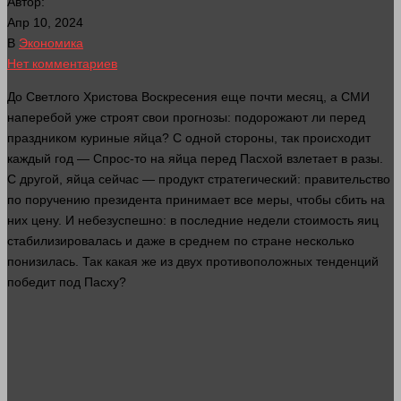
Автор:
Апр 10, 2024
В
Экономика
Нет комментариев
До Светлого Христова Воскресения еще почти месяц, а СМИ
наперебой уже строят свои прогнозы: подорожают ли перед
праздником куриные яйца? С
одной
стороны
, так происходит
каждый год —
Спрос
-то на яйца перед Пасхой взлетает в разы.
С
другой
, яйца
сейчас
— продукт стратегический: правительство
по поручению президента принимает все меры, чтобы сбить на
них цену. И небезуспешно: в последние недели стоимость яиц
стабилизировалась и даже в среднем по стране
несколько
понизилась. Так какая же из двух противоположных тенденций
победит под Пасху?