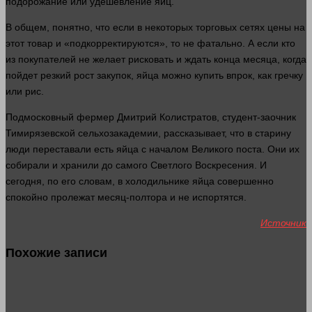
подорожание или удешевление яиц.
В общем, понятно, что если в некоторых торговых сетях цены на
этот
товар
и «подкорректируются», то не фатально. А если кто
из покупателей не желает рисковать и ждать конца месяца, когда
пойдет резкий рост закупок, яйца можно купить впрок, как гречку
или рис.
Подмосковный фермер Дмитрий Колистратов, студент-заочник
Тимирязевской сельхозакадемии, рассказывает, что в старину
люди
переставали есть яйца с началом Великого поста. Они их
собирали и хранили до самого Светлого Воскресения. И
сегодня, по его словам, в холодильнике яйца совершенно
спокойно
пролежат месяц-полтора и не испортятся.
Источник
Похожие записи