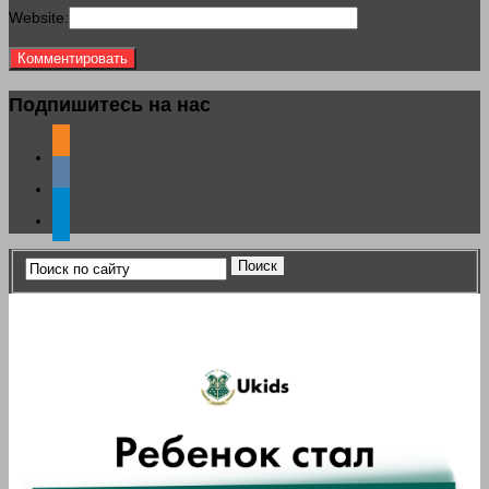
Website:
Подпишитесь на нас
odnoklassniki
vkontakte
telegram