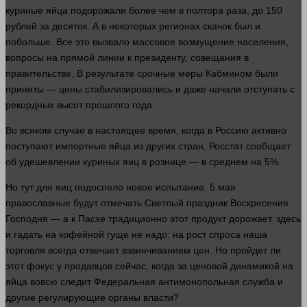
куриные яйца подорожали более чем в полтора раза, до 150
рублей
за десяток. А в некоторых регионах скачок был и
побольше. Все это вызвало массовое возмущение населения,
вопросы на прямой линии к президенту, совещания в
правительстве. В результате срочные меры Кабмином были
приняты — цены стабилизировались и даже начали отступать с
рекордных высот прошлого
года
.
Во всяком
случае
в настоящее
время
, когда в Россию активно
поступают импортные яйца из других стран, Росстат сообщает
об удешевлении куриных яиц в рознице — в среднем на 5%.
Но тут для яиц подоспело новое испытание. 5 мая
православные будут отмечать Светлый праздник Воскресения
Господня — а к Пасхе традиционно этот продукт дорожает.
здесь
и гадать на кофейной гуще не надо: на рост спроса наша
торговля всегда отвечает взвинчиванием цен. Но пройдет ли
этот фокус у продавцов
сейчас
, когда за ценовой динамикой на
яйца вовсю следит Федеральная антимонопольная служба и
другие регулирующие органы
власти
?