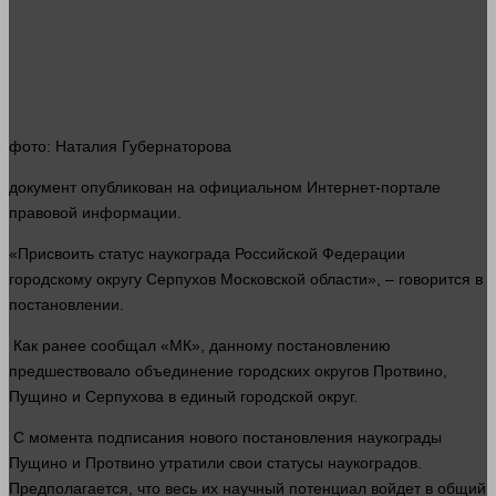
фото
: Наталия Губернаторова
документ
опубликован на официальном
Интернет
-портале
правовой
информации
.
«Присвоить статус наукограда Российской Федерации
городскому округу Серпухов Московской области», – говорится в
постановлении.
Как ранее сообщал «МК», данному постановлению
предшествовало объединение городских округов Протвино,
Пущино и Серпухова в единый городской округ.
С момента подписания нового постановления наукограды
Пущино и Протвино утратили свои статусы наукоградов.
Предполагается, что весь их научный потенциал войдет в общий