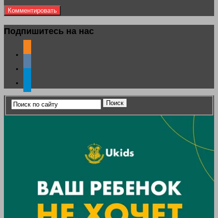
Подпишитесь на нас
odnoklassniki
vkontakte
telegram