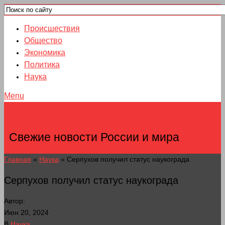
Происшествия
Общество
Экономика
Политика
Наука
Menu
НОВОСТИ ГОРОДОВ
Свежие новости России и мира
Главная
»
Наука
»
Серпухов получил статус наукограда
Серпухов получил статус наукограда
Автор:
Июн 20, 2024
В
Наука