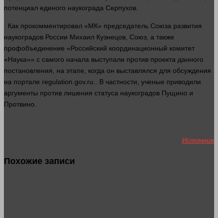
потенциал единого наукограда Серпухов.
Как прокомментировал «МК» председатель Союза
развития
наукоградов России Михаил Кузнецов, Союз, а также
профобъединение «Российский координационный комитет
«Наука»» с самого начала выступали против проекта данного
постановления, на этапе, когда он выставлялся для обсуждения
на портале regulation.gov.ru.. В частности, ученые приводили
аргументы против лишения статуса наукоградов Пущино и
Протвино.
Источник
Похожие записи