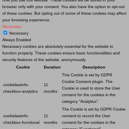
how you use this website. These cookies will be stored in your
browser only with your consent. You also have the option to opt-out
of these cookies. But opting out of some of these cookies may affect
your browsing experience.
Necessary
Necessary
Always Enabled
Necessary cookies are absolutely essential for the website to
function properly. These cookies ensure basic functionalities and
security features of the website, anonymously.
Cookie
Duration
Description
This
Cookie
is set by GDPR
Cookie
Consent plugin. The
cookielawinfo-
11
Cookie
is used to store the
User
checkbox-analytics
months
consent for the cookies in the
category "Analytics".
The
Cookie
is set by GDPR
Cookie
cookielawinfo-
11
consent to record the
User
checkbox-functional
months
consent for the cookies in the