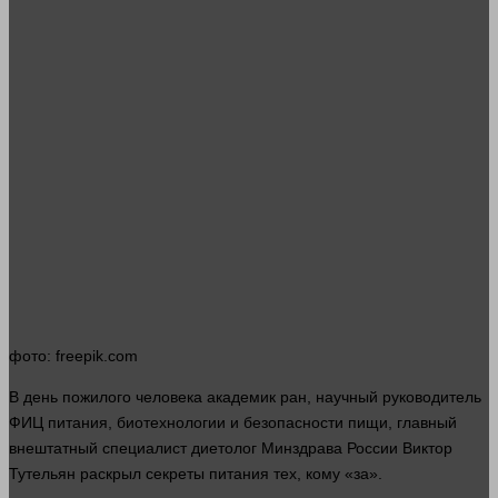
фото
: freepik.com
В
день
пожилого
человека
академик
ран
, научный руководитель
ФИЦ питания, биотехнологии и безопасности пищи, главный
внештатный специалист диетолог Минздрава России Виктор
Тутельян раскрыл секреты питания тех, кому «за».