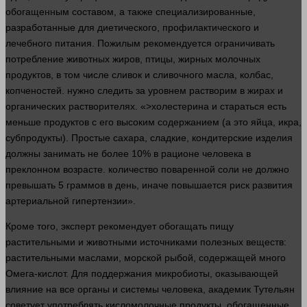
обогащенным составом, а также специализированные,
разработанные для диетического, профилактического и
лечебного питания. Пожилым рекомендуется ограничивать
потребление животных жиров, птицы, жирных молочных
продуктов, в том числе сливок и сливочного масла, колбас,
копченостей.
нужно
следить за уровнем растворим в жирах и
органических растворителях. «>холестерина и стараться есть
меньше продуктов с его высоким содержанием (а это яйца, икра,
субпродукты). Простые сахара, сладкие, кондитерские изделия
должны занимать не более 10% в рационе
человека
в
преклонном возрасте.
количество
поваренной соли не должно
превышать 5 граммов в
день
, иначе повышается риск
развития
артериальной гипертензии».
Кроме того,
эксперт
рекомендует обогащать пищу
растительными и животными источниками полезных веществ:
растительными маслами, морской рыбой, содержащей
много
Омега-кислот. Для поддержания микробиоты, оказывающей
влияние на все органы и
системы
человека
, академик Тутельян
советует употреблять кисломолочные продукты, обогащенные