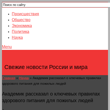
Происшествия
Общество
Экономика
Политика
Наука
Menu
НОВОСТИ ГОРОДОВ
Свежие новости России и мира
Главная
»
Наука
»
Академик рассказал о ключевых правилах
здорового питания для пожилых людей
Академик рассказал о ключевых правилах
здорового питания для пожилых людей