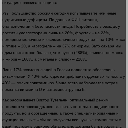
ситуациях развивается цинга.
Увы, большинство россиян сегодня испытывает те или иные
нутритивные дефициты. По данным ФИЦ питания,
биотехнологии и безопасности пищи,
Потребность
в овощах у
россиян удовлетворена лишь на 26%, фруктах – на 23%,
нежирных молочных и кисломолочных продуктах – на 13%, мясе
и птице – 20, а картофеле – на 37% от нормы. Зато сахара мы
едим почти втрое
больше
, чем
нужно
(288%), сливочного масла
и жиров – 160%, а сметаны и сливок – 220%.
Лишь 17% пожилых
людей
в России полностью обеспечены
витаминами. У 43% наблюдается
дефицит
отдельных из них, а у
40% — полигиповитаминоз. Чаще всего наблюдается острая
нехватка витамина D и витаминов группы В.
Как рассказывает Виктор Тутельян, оптимальный режим
пожилого
человека
должен
включать не только традиционные
продукты, но и обогащенные, а также специализированные и
функциональные: «Мы не получаем все нужные компоненты с
едой, поэтому в рационе обязательно должны быть продукты с