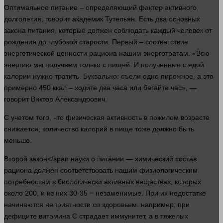
Оптимальное питание – определяющий фактор активного
долголетия,
говорит
академик Тутельян. Есть два основных
закона питания, которые
должен
соблюдать каждый
человек
от
рождения до глубокой старости. Первый – соответствие
энергетической ценности рациона нашим энерготратам. «Всю
энергию мы получаем только с пищей. И полученные с едой
калории
нужно
тратить. Буквально: съели одно пирожное, а это
примерно 450 ккал – ходите два часа или бегайте час», —
говорит
Виктор Александрович.
С учетом того, что физическая активность в пожилом возрасте
снижается,
количество
калорий в пище тоже должно быть
меньше.
Второй
закон</span науки о питании — химический состав
рациона
должен
соответствовать нашим физиологическим
потребностям в биологически активных веществах, которых
около 200, и из них 30-35 – незаменимые. При их недостатке
начинаются неприятности со здоровьем.
например
, при
дефиците
витамина С страдает иммунитет, а в тяжелых