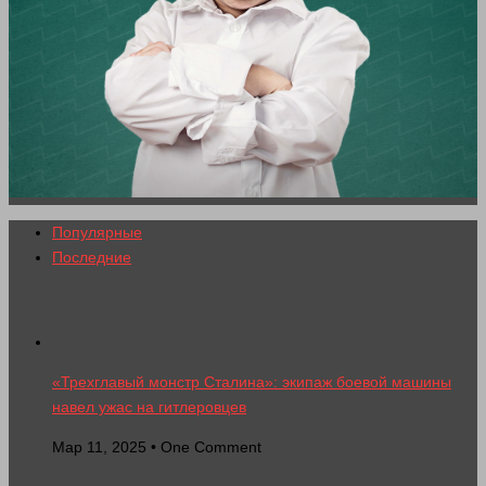
Популярные
Последние
«Трехглавый монстр Сталина»: экипаж боевой машины
навел ужас на гитлеровцев
Мар 11, 2025 • One Comment