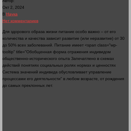
Автор:
Окт 2, 2024
В
Наука
Нет комментариев
Для здорового образа
жизни
питание особо важно – от его
количества и качества зависит развитие (или неразвитие) от 30
до 50% всех заболеваний. Питание имеет <span class="wp-
tooltip" title="Обобщенная форма отражения индивидом
общественно-исторического опыта Запечатлено в схемах
действий понятиях социальных ролях нормах и ценностях
Система значений индивида обусловливает управление
процессами его деятельности" в любом возрасте, от рождения
до самых преклонных
лет
.