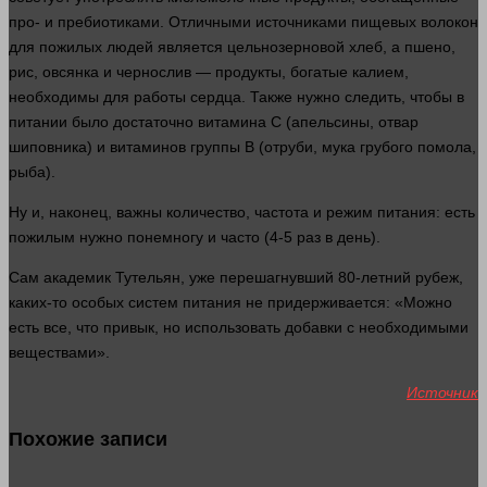
про- и пребиотиками. Отличными источниками пищевых волокон
для пожилых
людей
является цельнозерновой хлеб, а пшено,
рис, овсянка и чернослив — продукты, богатые калием,
необходимы для
работы
сердца. Также
нужно
следить, чтобы в
питании было достаточно витамина С (апельсины, отвар
шиповника) и витаминов группы В (отруби, мука грубого помола,
рыба).
Ну и, наконец, важны
количество
, частота и режим питания: есть
пожилым
нужно
понемногу и часто (4-5 раз в
день
).
Сам академик Тутельян, уже перешагнувший 80-летний рубеж,
каких-то особых систем питания не придерживается: «Можно
есть все, что привык, но использовать добавки с необходимыми
веществами».
Источник
Похожие записи