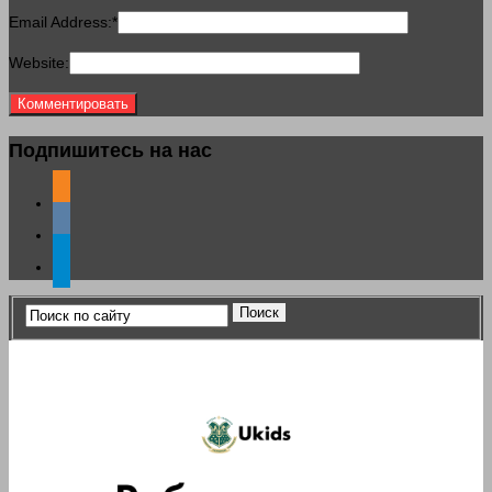
Email Address:
*
Website:
Подпишитесь на нас
odnoklassniki
vkontakte
telegram