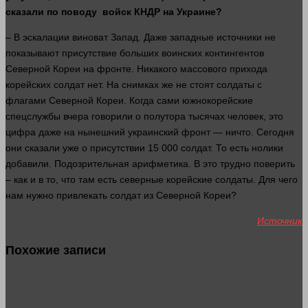
сказали по поводу войск КНДР на Украине?
– В эскалации виноват Запад. Даже западные источники не
показывают присутствие больших воинских контингентов
Северной Кореи на фронте. Никакого массового прихода
корейских
солдат
нет. На снимках же не стоят солдаты с
флагами Северной Кореи. Когда сами южнокорейские
спецслужбы вчера говорили о полутора тысячах
человек
, это
цифра даже на нынешний украинский фронт — ничто. Сегодня
они сказали уже о присутствии 15 000
солдат
. То есть нолики
добавили. Подозрительная арифметика. В это трудно поверить
– как и в то, что там есть северные корейские солдаты. Для чего
нам
нужно
привлекать
солдат
из Северной Кореи?
Источник
Похожие записи