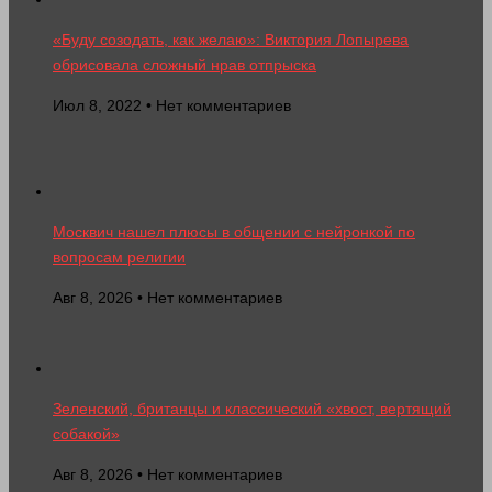
«Буду созодать, как желаю»: Виктория Лопырева
обрисовала сложный нрав отпрыска
Июл 8, 2022 • Нет комментариев
Москвич нашел плюсы в общении с нейронкой по
вопросам религии
Авг 8, 2026 • Нет комментариев
Зеленский, британцы и классический «хвост, вертящий
собакой»
Авг 8, 2026 • Нет комментариев