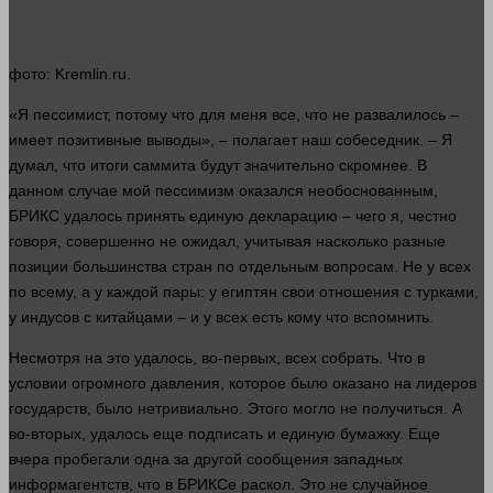
фото
: Kremlin.ru.
«Я пессимист, потому что для меня все, что не развалилось –
имеет позитивные выводы», – полагает наш собеседник. – Я
думал
, что итоги саммита будут значительно скромнее. В
данном
случае
мой пессимизм оказался необоснованным,
БРИКС удалось принять единую декларацию – чего я, честно
говоря, совершенно не ожидал, учитывая насколько разные
позиции большинства стран по отдельным вопросам. Не у всех
по всему, а у каждой пары: у египтян свои отношения с турками,
у индусов с китайцами – и у всех есть кому что вспомнить.
Несмотря на это удалось, во-первых, всех собрать. Что в
условии огромного
давления
, которое было оказано на лидеров
государств, было нетривиально. Этого могло не получиться. А
во-вторых, удалось еще подписать и единую бумажку. Еще
вчера пробегали
одна
за
другой
сообщения западных
информагентств, что в БРИКСе раскол. Это не случайное