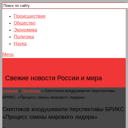
Происшествия
Общество
Экономика
Политика
Наука
Menu
НОВОСТИ ГОРОДОВ
Свежие новости России и мира
Главная
»
Политика
»
Скептиков воодушевили перспективы
БРИКС: «Процесс смены мирового лидера»
Скептиков воодушевили перспективы БРИКС:
«Процесс смены мирового лидера»