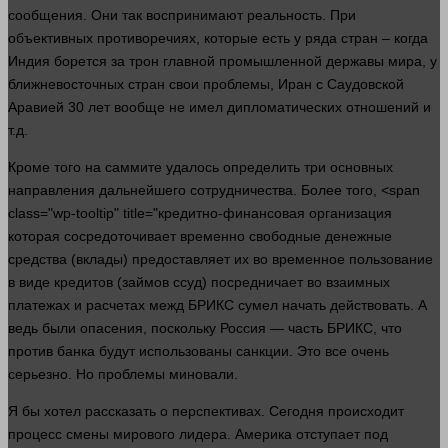
сообщения. Они так воспринимают реальность. При
объективных противоречиях, которые есть у ряда стран – когда
Индия борется за трон главной промышленной державы мира, у
ближневосточных стран свои проблемы, Иран с Саудовской
Аравией 30
лет
вообще не имел дипломатических отношений и
т.д.
Кроме того на саммите удалось определить три основных
направления дальнейшего сотрудничества. Более того, <span
class="wp-tooltip" title="кредитно-финансовая организация
которая сосредоточивает временно свободные денежные
средства (вклады) предоставляет их во временное пользование
в виде кредитов (займов ссуд) посредничает во взаимных
платежах и расчетах межд БРИКС сумел начать действовать. А
ведь были опасения, поскольку Россия —
часть
БРИКС, что
против банка будут использованы санкции. Это все очень
серьезно. Но проблемы миновали.
Я бы
хотел
рассказать о перспективах. Сегодня происходит
процесс
смены мирового лидера. Америка отступает под