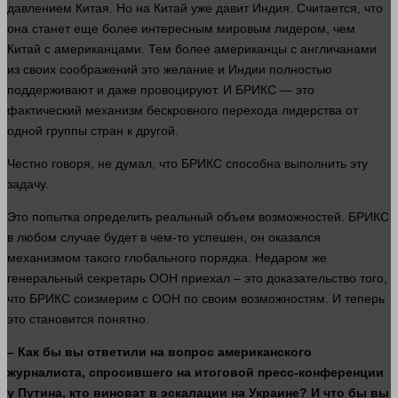
давлением Китая. Но на Китай уже давит Индия. Считается, что
она станет еще более интересным мировым лидером, чем
Китай с американцами. Тем более американцы с англичанами
из своих соображений это
желание
и Индии полностью
поддерживают и даже провоцируют. И БРИКС — это
фактический механизм бескровного перехода лидерства от
одной
группы стран к
другой
.
Честно говоря, не
думал
, что БРИКС способна выполнить эту
задачу.
Это попытка определить реальный объем возможностей. БРИКС
в любом
случае
будет в чем-то успешен, он оказался
механизмом такого глобального порядка. Недаром же
генеральный секретарь ООН приехал – это
доказательство
того,
что БРИКС соизмерим с ООН по своим возможностям. И теперь
это становится понятно.
– Как бы вы ответили на
вопрос
американского
журналиста, спросившего на итоговой пресс-конференции
у Путина, кто виноват в эскалации на Украине? И что бы вы