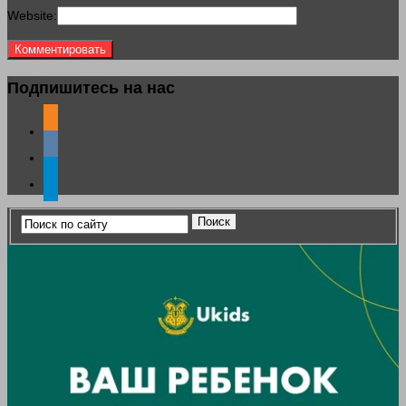
Website:
Подпишитесь на нас
odnoklassniki
vkontakte
telegram