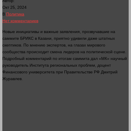
Автор:
Окт 25, 2024
В
Политика
Нет комментариев
Новые инициативы и важные заявления, прозвучавшие на
саммите БРИКС в Казани, приятно удивили даже штатных
скептиков. По мнению экспертов, на глазах мирового
сообщества происходит смена лидеров на политической сцене.
Подробный комментарий по итогам саммита дал «МК» научный
руководитель Института региональных проблем, доцент
Финансового университета при Правительстве РФ Дмитрий
Журавлев.