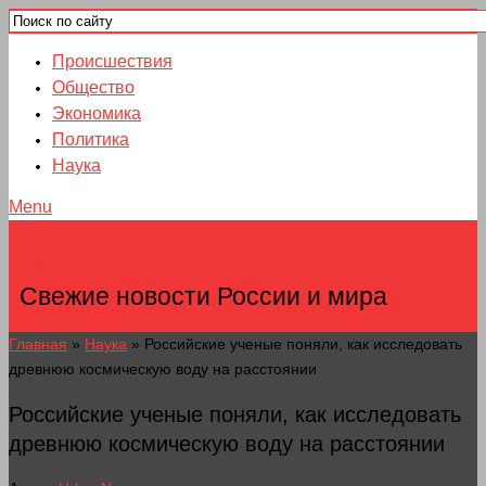
Происшествия
Общество
Экономика
Политика
Наука
Menu
НОВОСТИ ГОРОДОВ
Свежие новости России и мира
Главная
»
Наука
»
Российские ученые поняли, как исследовать
древнюю космическую воду на расстоянии
Российские ученые поняли, как исследовать
древнюю космическую воду на расстоянии