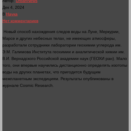
Автор:
UrbanNews
Дек 4, 2024
В
Наука
Нет комментариев
Новый способ нахождения следов
воды
на Луне, Меркурии,
Марсе и других небесных телах, не имеющих атмосферы,
разработали сотрудники лаборатории геохимии углерода им.
Э.М. Галимова Института геохимии и аналитической химии им.
В.И. Вернадского Российской академии наук (ГЕОХИ
ран
). Мало
того, они впервые научились дистанционно определять изотопы
воды
на других планетах, что пригодится будущим
межпланетным экспедициям. Результаты опубликованы в
журнале Cosmic Research.