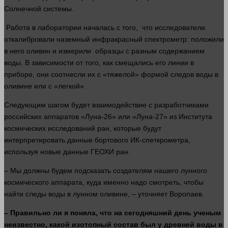
Солнечной
системы
.
Работа в лаборатории началась с того, что исследователи
откалибровали наземный инфракрасный спектрометр: положили
в него оливин и измерили образцы с разным содержанием
воды
. В зависимости от того, как смещались его линии в
приборе, они соотнесли их с «тяжелой» формой следов
воды
в
оливине или с «легкой».
Следующим шагом будет взаимодействие с разработчиками
российских аппаратов «Луна-26» или «Луна-27» из Института
космических исследований
ран
, которые будут
интерпретировать данные бортового ИК-спеткрометра,
используя новые данные ГЕОХИ
ран
.
– Мы должны будем подсказать создателям нашего лунного
космического аппарата, куда именно надо смотреть, чтобы
найти следы
воды
в лунном оливине, – уточняет Воропаев.
– Правильно ли я поняла, что на сегодняшний
день
ученым
неизвестно, какой изотопный состав был у древней
воды
в