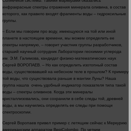
Солнечной
системы
. Такими маркерами оказались
инфракрасные спектры отражения минерала оливина, в состав
которого, как
правило
входят фрагменты
воды
– гидроксильные
группы.
– Если мы говорим про воду, имеющуюся на той или иной
планете в настоящем
времени
, мы можем определить ее
спектры напрямую, –
говорит
участник группы разработчиков,
старший научный сотрудник Лаборатории геохимии углерода
им. Э.М. Галимова, кандидат физико-математических наук
Сергей ВОРОПАЕВ. – Но как определить изотопный состав
воды
, существовавшей на небесном
теле
в
прошлом
? К примеру
той
воды
, что существовала раньше в мантии Луны? Наша
группа нашла очень удобный индикатор показателя типа такой
воды
– спектры оливинов. Когда эти минералы
кристаллизовались, они сохранили в себе следы той, древней
воды
, а мы научились определять ее следы при помощи
спектроскопии.
Сергей Воропаев привел пример с летящим
сейчас
к Меркурию
американским аппаратом BepiColombo. По четким