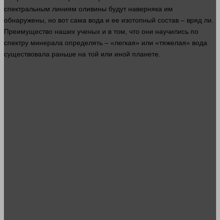
спектральным линиям оливины будут наверняка им
обнаружены, но вот сама вода и ее изотопный состав – вряд ли.
Преимущество
наших
ученых и в том, что они научились по
спектру минерала определять – «легкая» или «тяжелая» вода
существовала раньше на той или иной планете.