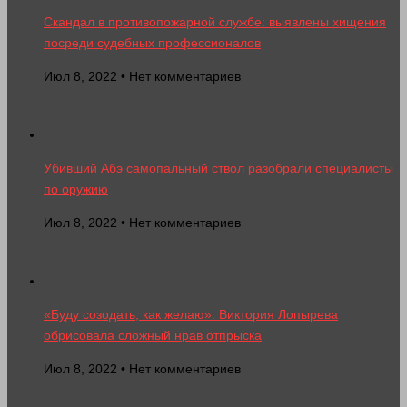
Скандал в противопожарной службе: выявлены хищения
посреди судебных профессионалов
Июл 8, 2022 • Нет комментариев
Убивший Абэ самопальный ствол разобрали специалисты
по оружию
Июл 8, 2022 • Нет комментариев
«Буду созодать, как желаю»: Виктория Лопырева
обрисовала сложный нрав отпрыска
Июл 8, 2022 • Нет комментариев