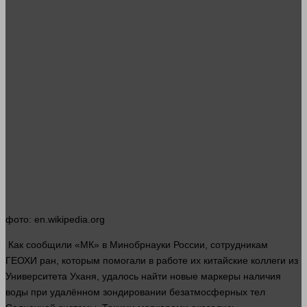
фото
: en.wikipedia.org
Как сообщили «МК» в Минобрнауки России, сотрудникам
ГЕОХИ
ран
, которым помогали в работе их китайские коллеги из
Университета Уханя, удалось найти новые маркеры наличия
воды
при удалённом зондировании безатмосферных тел