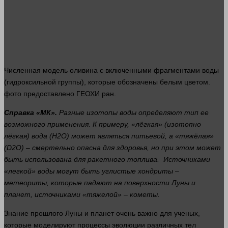
Численная модель оливина с включенными фрагментами
воды
(гидроксильной группы), которые обозначены белым цветом.
фото
предоставлено ГЕОХИ
ран
.
Справка «МК».
Разные изотопы
воды
определяют тип ее
возможного применения. К примеру, «лёгкая» (изотопно
лёгкая) вода (H2O) может являться питьевой, а «тяжёлая»
(D2O) – смертельно опасна для здоровья, но при этом может
быть использована для ракетного топлива. Источниками
«легкой»
воды
могут быть углистые хондриты –
метеориты, которые падают на
поверхности
Луны и
планет, источниками «тяжелой» – кометы.
Знание прошлого Луны и планет очень важно для ученых,
которые моделируют процессы эволюции различных тел