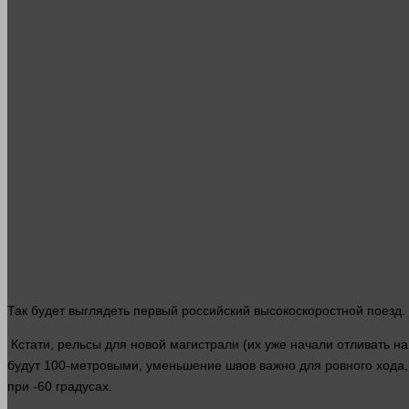
Так будет выглядеть первый российский высокоскоростной поезд.
Кстати, рельсы для новой магистрали (их уже начали отливать н
будут 100-метровыми, уменьшение швов важно для ровного хода,
при -60 градусах.