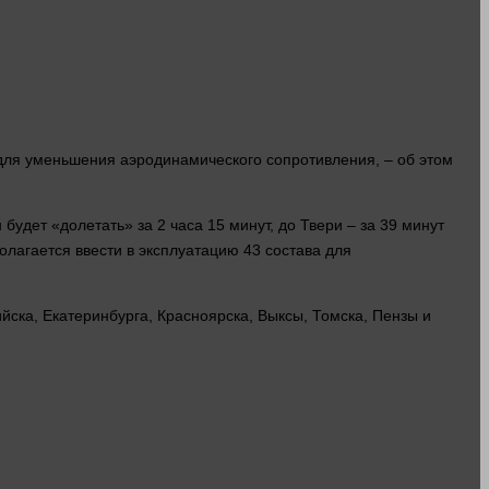
 для уменьшения аэродинамического сопротивления, – об этом
н будет «долетать» за 2 часа 15
минут
, до Твери – за 39
минут
олагается ввести в эксплуатацию 43 состава для
ска, Екатеринбурга, Красноярска, Выксы, Томска, Пензы и