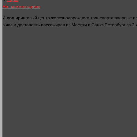
Нет комментариев
Инжиниринговый центр железнодорожного транспорта впервые про
в час и доставлять пассажиров из Москвы в Санкт-Петербург за 2