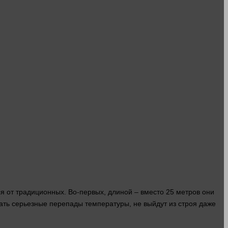
ся от традиционных. Во-первых, длиной – вместо 25
метров
они
ивать серьезные перепады
температуры
, не выйдут из строя даже