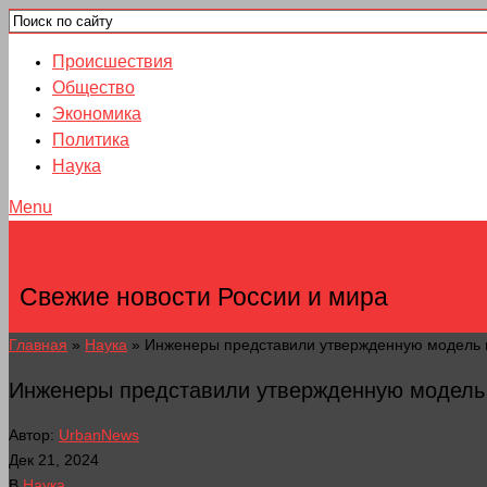
Происшествия
Общество
Экономика
Политика
Наука
Menu
НОВОСТИ ГОРОДОВ
Свежие новости России и мира
Главная
»
Наука
»
Инженеры представили утвержденную модель п
Инженеры представили утвержденную модель п
Автор:
UrbanNews
Дек 21, 2024
В
Наука