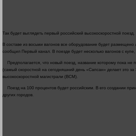
Так будет выглядеть первый российский высокоскоростной поезд.
В составе из восьми вагонов все оборудование будет размещено 
сообщил Первый
канал
. В поезде будет
несколько
вагонов с купе,
Предполагается, что новый поезд, название которому пока не п
(самый скоростной на сегодняшний
день
«Сапсан» делает это за 
высокоскоростной магистрали (ВСМ).
Поезд на 100 процентов будет российским. В его создании прин
других городов.