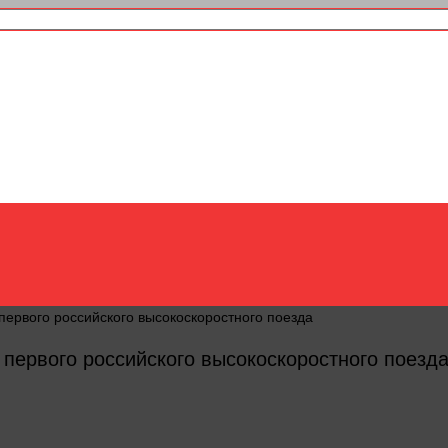
ервого российского высокоскоростного поезда
ервого российского высокоскоростного поезд