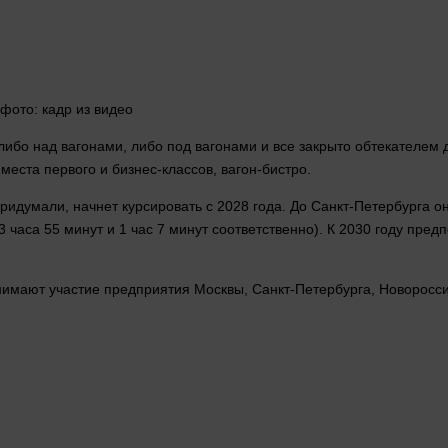
фото
: кадр из
видео
либо над вагонами, либо под вагонами и все закрыто обтекателем
 места первого и
бизнес
-классов, вагон-бистро.
ридумали, начнет курсировать с 2028
года
. До Санкт-Петербурга о
3 часа 55
минут
и 1 час 7
минут
соответственно). К 2030 году предп
имают участие предприятия Москвы, Санкт-Петербурга, Новороссий