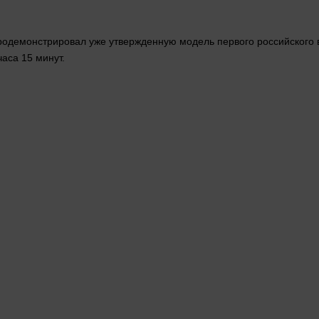
демонстрировал уже утвержденную модель первого российского вы
 часа 15
минут
.