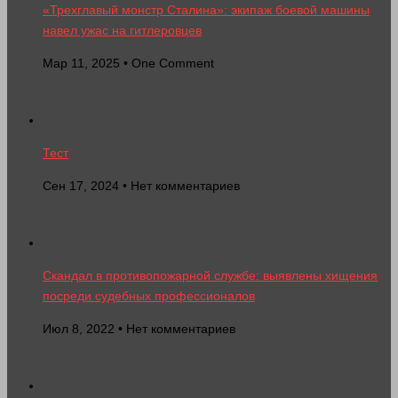
«Трехглавый монстр Сталина»: экипаж боевой машины
навел ужас на гитлеровцев
Мар 11, 2025 • One Comment
Тест
Сен 17, 2024 • Нет комментариев
Скандал в противопожарной службе: выявлены хищения
посреди судебных профессионалов
Июл 8, 2022 • Нет комментариев