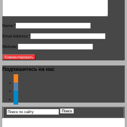
Name:
*
Email Address:
*
Website:
Подпишитесь на нас
odnoklassniki
vkontakte
telegram