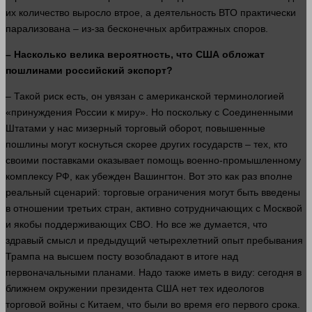
их
количество
выросло втрое, а
деятельность
ВТО практически
парализована – из-за бесконечных арбитражных споров.
–
Насколько велика вероятность, что США обложат
пошлинами российский экспорт?
– Такой риск есть, он увязан с американской терминологией
«принуждения России к миру». Но поскольку с Соединенными
Штатами у нас мизерный торговый оборот, повышенные
пошлины могут коснуться скорее других государств – тех, кто
своими поставками оказывает помощь военно-промышленному
комплексу РФ, как убежден Вашингтон. Вот это как раз вполне
реальный сценарий: торговые ограничения могут быть введены
в отношении третьих стран, активно сотрудничающих с Москвой
и якобы поддерживающих СВО. Но все же думается, что
здравый смысл и предыдущий четырехлетний опыт пребывания
Трампа на высшем посту возобладают в итоге над
первоначальными планами. Надо также иметь в виду: сегодня в
ближнем окружении президента США нет тех идеологов
торговой
войны
с Китаем, что были во
время
его первого срока.