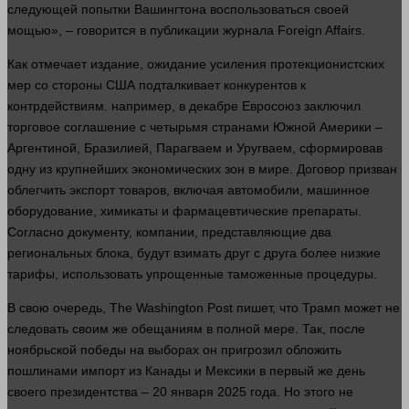
следующей попытки Вашингтона воспользоваться своей
мощью», – говорится в публикации журнала Foreign Affairs.
Как отмечает издание, ожидание усиления протекционистских
мер со
стороны
США подталкивает конкурентов к
контрдействиям.
например
, в декабре Евросоюз заключил
торговое соглашение с четырьмя странами Южной Америки –
Аргентиной, Бразилией, Парагваем и Уругваем, сформировав
одну из крупнейших экономических зон в мире. Договор призван
облегчить экспорт товаров, включая автомобили, машинное
оборудование, химикаты и фармацевтические препараты.
Согласно документу,
компании
, представляющие два
региональных блока, будут взимать
друг
с друга более низкие
тарифы, использовать упрощенные таможенные процедуры.
В свою очередь, The Washington Post пишет, что Трамп может не
следовать своим же обещаниям в полной мере. Так, после
ноябрьской победы на выборах он пригрозил обложить
пошлинами импорт из Канады и Мексики в первый же
день
своего президентства – 20 января 2025
года
. Но этого не