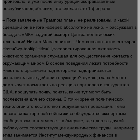
произошло, и уже после инаугурации экстравагантный
республиканец объявил, что сделает это 1 февраля.
– Пока заявленные Трампом планы не реализованы, и какой
сценарий он в итоге изберет, абсолютно не
ясно
, – рассуждает в
беседе с «МК» ведущий
эксперт
Центра политических
технологий Никита Масленников. – Чем вызвано такое его <span
class="wp-tooltip" title="Целеориентированная активность
животного организма служащая для осуществления контакта с
окружающим миром В основе поведения лежат потребности
животного организма над которыми надстраиваются
исполнительные действия служащие?
думаю
, глава Белого
дома
хочет посмотреть на реакцию партнеров и конкурентов
США, прощупать почву,
понять
, какие тут могут быть
последствия для его
страны
. С точки зрения политических
технологий это достаточно продуманная провокация. Тема
нового витка торговой
войны
живо обсуждается экспертным
сообществом, в том числе – в Америке, где
одна
за
другой
публикуются соответствующие аналитические труды.
например
,
этим занимается Институт международных финансов в