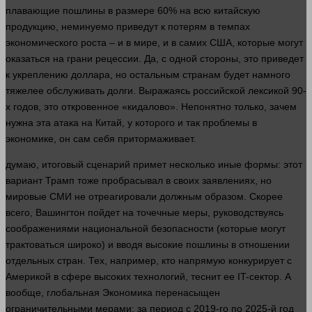
плавающие пошлины в размере 60% на всю китайскую
продукцию, неминуемо приведут к потерям в темпах
экономического роста – и в мире, и в самих США, которые могут
оказаться на грани рецессии. Да, с
одной
стороны
, это приведет
к укреплению доллара, но остальным странам будет намного
тяжелее обслуживать долги. Выражаясь российской лексикой 90-
х годов, это откровенное «кидалово». Непонятно только, зачем
нужна эта атака на Китай, у которого и так проблемы в
экономике, он сам себя притормаживает.
думаю
, итоговый сценарий примет
несколько
иные формы: этот
вариант Трамп тоже пробрасывал в своих заявлениях, но
мировые СМИ не отреагировали должным образом. Скорее
всего, Вашингтон пойдет на точечные меры, руководствуясь
соображениями национальной безопасности (которые могут
трактоваться широко) и вводя высокие пошлины в отношении
отдельных стран. Тех,
например
, кто напрямую конкурирует с
Америкой в сфере высоких технологий, теснит ее IT-сектор. А
вообще, глобальная
Экономика
перенасыщен
ограничительными мерами: за период с 2019-го по 2025-й год