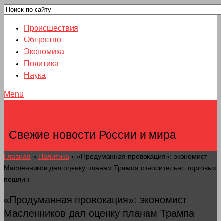
Происшествия
Общество
Экономика
Политика
Наука
Menu
НОВОСТИ ГОРОДОВ
Свежие новости России и мира
Главная
»
Политика
»
«Продуманная провокация»: экономист
Масленников дал оценку планам Трампа относительно торговых
пошлин
«Продуманная провокация»: экономист
Масленников дал оценку планам Трампа