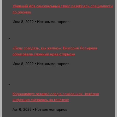
Убивший Абэ самопальный ствол разобрали специалисты
по оружию
Июл 8, 2022 • Нет комментариев
«Буду созодать, как желаю»: Виктория Лопырева
обрисовала сложный нрав отпрыска
Июл 8, 2022 • Нет комментариев
Коронавирус оставил след в поколениях: тяжёлая
инфекция сказалась на генетике
Авг 6, 2026 • Нет комментариев