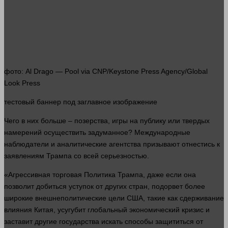
фото
: Al Drago — Pool via CNP/Keystone Press Agency/Global
Look Press
тестовый
баннер
под заглавное изображение
Чего в них
больше
– позерства, игры на публику или твердых
намерений осуществить задуманное? Международные
наблюдатели и аналитические агентства призывают отнестись к
заявлениям Трампа со всей серьезностью.
«Агрессивная торговая
Политика
Трампа, даже если она
позволит добиться уступок от других стран, подорвет более
широкие внешнеполитические цели США, такие как сдерживание
влияния Китая, усугубит глобальный экономический кризис и
заставит другие государства искать способы защититься от