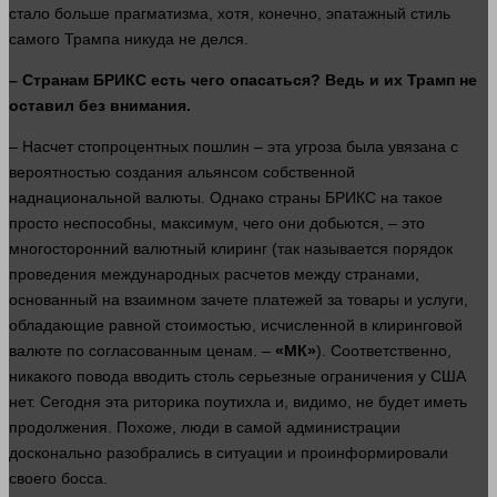
стало
больше
прагматизма, хотя, конечно, эпатажный стиль
самого Трампа никуда не делся.
–
Странам БРИКС есть чего опасаться? Ведь и их Трамп не
оставил без внимания.
– Насчет стопроцентных пошлин – эта угроза была увязана с
вероятностью создания альянсом собственной
наднациональной валюты. Однако
страны
БРИКС на такое
просто неспособны, максимум, чего они добьются, – это
многосторонний валютный клиринг (так называется
порядок
проведения международных расчетов между странами,
основанный на взаимном зачете платежей за
товары
и
услуги
,
обладающие равной стоимостью, исчисленной в клиринговой
валюте по согласованным ценам. –
«МК»
). Соответственно,
никакого повода вводить столь серьезные ограничения у США
нет. Сегодня эта риторика поутихла и, видимо, не будет иметь
продолжения. Похоже,
люди
в самой администрации
досконально разобрались в ситуации и проинформировали
своего босса.