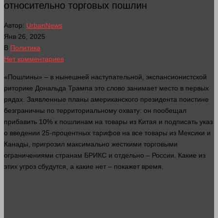
относительно торговых пошлин
Автор:
UrbanNews
Янв 26, 2025
В
Политика
Нет комментариев
«Пошлины» – в нынешней наступательной, экспансионистской
риторике Дональда Трампа это
слово
занимает
место
в первых
рядах. Заявленные планы американского президента поистине
безграничны по территориальному охвату: он пообещал
прибавить 10% к пошлинам на
товары
из Китая и подписать указ
о введении 25-процентных тарифов на все
товары
из Мексики и
Канады, пригрозил максимально жесткими торговыми
ограничениями странам БРИКС и отдельно – России. Какие из
этих угроз сбудутся, а какие нет – покажет
время
.