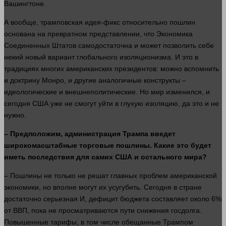
Вашингтоне.
А вообще, трамповская идея-фикс относительно пошлин
основана на превратном представлении, что
Экономика
Соединенных Штатов самодостаточна и может позволить себе
некий новый вариант глобального изоляционизма. И это в
традициях многих американских президентов: можно вспомнить
и доктрину Монро, и другие аналогичные конструкты –
идеологические и внешнеполитические. Но
мир
изменился, и
сегодня США уже не смогут
уйти
в глухую изоляцию, да это и не
нужно
.
–
Предположим, администрация Трампа введет
широкомасштабные торговые пошлины. Какие это будет
иметь последствия для самих США и остального мира?
– Пошлины не только не решат главных проблем американской
экономики
, но вполне могут их усугубить. Сегодня в стране
достаточно серьезная
И,
дефицит
бюджета
составляет около 6%
от
ВВП
, пока не просматриваются пути снижения госдолга.
Повышенные тарифы, в том числе обещанные Трампом