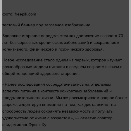
фото
: freepik.com
тестовый
баннер
под заглавное изображение
Здоровое старение определяется как достижение возраста 70
лет
без серьезных хронических заболеваний и сохранением
когнитивного, физического и психического здоровья.
Новое
исследование
стало
одним из первых, которое изучает
разнообразные модели питания в среднем возрасте в связи с
общей концепцией здорового старения.
«Ранее исследования сосредотачивались на отдельных
аспектах питания в контексте конкретных заболеваний и
продолжительности
жизни
. Мы же рассматриваем
вопрос
более
широко, акцентируя
внимание
на том, как
диета
влияет на
способность
людей
сохранять независимость и получать
удовольствие от
жизни
с возрастом», — отметил соавтор
эпидемиолог Фрэнк Ху.