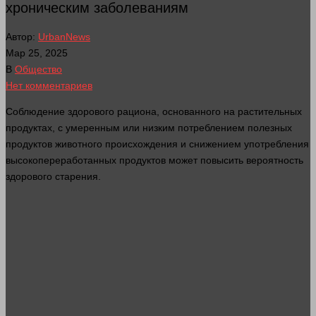
хроническим заболеваниям
Автор:
UrbanNews
Мар 25, 2025
В
Общество
Нет комментариев
Соблюдение здорового рациона, основанного на растительных
продуктах, с умеренным или низким потреблением полезных
продуктов животного происхождения и снижением употребления
высокопереработанных продуктов может повысить вероятность
здорового старения.