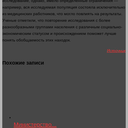
исследование
, однако, имело определенные ограничения —
например
, вся исследуемая популяция состояла исключительно
из медицинских работников, что могло повлиять на результаты.
Ученые отметили, что повторение исследования с более
разнообразными группами населения с различным социально-
экономическим статусом и происхождением поможет
лучше
понять
обобщаемость этих находок.
Источник
Похожие записи
Министерство...