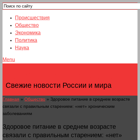
Происшествия
Общество
Экономика
Политика
Наука
Menu
НОВОСТИ ГОРОДОВ
Свежие новости России и мира
Главная
»
Общество
»
Здоровое питание в среднем возрасте
связали с правильным старением: «нет» хроническим
заболеваниям
Здоровое питание в среднем возрасте
связали с правильным старением: «нет»