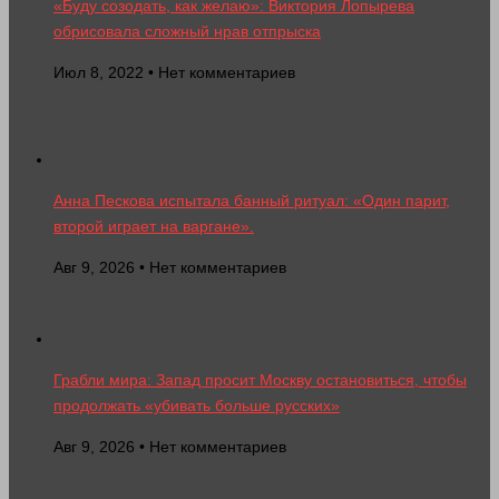
«Буду созодать, как желаю»: Виктория Лопырева
обрисовала сложный нрав отпрыска
Июл 8, 2022 • Нет комментариев
Анна Пескова испытала банный ритуал: «Один парит,
второй играет на варгане».
Авг 9, 2026 • Нет комментариев
Грабли мира: Запад просит Москву остановиться, чтобы
продолжать «убивать больше русских»
Авг 9, 2026 • Нет комментариев