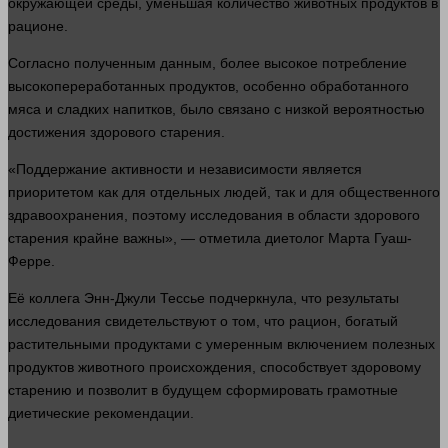
окружающей среды, уменьшая
количество
животных продуктов в
рационе.
Согласно полученным данным, более высокое потребление
высокопереработанных продуктов, особенно обработанного
мяса и сладких напитков, было связано с низкой вероятностью
достижения здорового старения.
«Поддержание активности и независимости является
приоритетом как для отдельных
людей
, так и для общественного
здравоохранения, поэтому исследования в
области
здорового
старения крайне важны», — отметила диетолог Марта Гуаш-
Ферре.
Её коллега Энн-Джули Тессье подчеркнула, что результаты
исследования свидетельствуют о том, что рацион, богатый
растительными продуктами с умеренным включением полезных
продуктов животного происхождения, способствует здоровому
старению и позволит в будущем сформировать грамотные
диетические рекомендации.