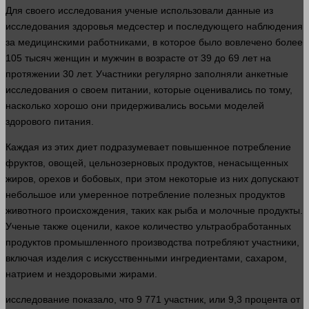
Для своего исследования ученые использовали данные из
исследования здоровья медсестер и последующего наблюдения
за медицинскими работниками, в которое было вовлечено более
105 тысяч женщин и мужчин в возрасте от 39 до 69
лет
на
протяжении 30
лет
. Участники регулярно заполняли анкетные
исследования о своем питании, которые оценивались по тому,
насколько хорошо они придерживались восьми моделей
здорового питания.
Каждая из этих диет подразумевает повышенное потребление
фруктов, овощей, цельнозерновых продуктов, ненасыщенных
жиров, орехов и бобовых, при этом некоторые из них допускают
небольшое или умеренное потребление полезных продуктов
животного происхождения, таких как рыба и молочные продукты.
Ученые также оценили, какое
количество
ультраобработанных
продуктов промышленного производства потребляют участники,
включая изделия с искусственными ингредиентами, сахаром,
натрием и нездоровыми жирами.
исследование
показало, что 9 771 участник, или 9,3 процента от