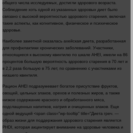
общего числа исследуемых, достигли здорового возраста.
Соблюдение хоть
одной
из указанных здоровых диет было
связано с высокой вероятностью здорового старения, включая
такие аспекты, как когнитивное, физическое и психическое
здоровье.
Наиболее заметной оказалась ахейская
диета
, разработанная
для профилактики хронических заболеваний. Участники,
относящиеся к высокому квинтилю по шкале AHEI, имели на 86
процентов большую вероятность здорового старения в 70
лет
и
в 2,2 раза большую в 75
лет
, по сравнению с участниками из
низшего квинтиля.
Рацион AHEI подразумевает богатое присутствие фруктов,
овощей, цельных злаков, орехов и полезных жиров, а также
низкое содержание красного и обработанного мяса,
подслащенных напитков, натрия и очищенных злаков. Еще
одной
ведущей <span class="wp-tooltip" title="Диета греч. —
образ жизни для поддержания здорового старения является
PHDI, которая акцентирует
внимание
на здоровье
человека
и