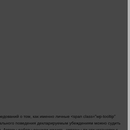
дований о том, как именно личные <span class="wp-tooltip"
реального поведения декларируемым убеждениям можно судить
я. Авторы
работы
решили изучить, связаны ли эти установки с