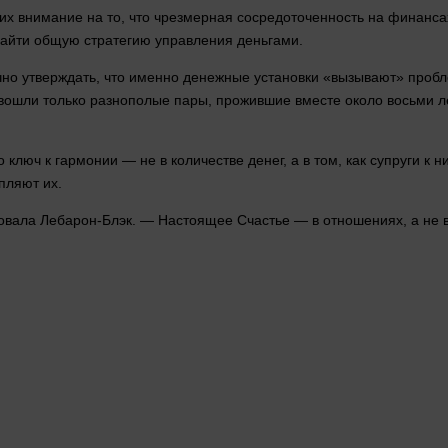
 их
внимание
на то, что чрезмерная сосредоточенность на финанса
 найти общую стратегию управления
деньгами
.
но утверждать, что именно денежные установки «вызывают» пробл
у вошли только разнополые пары, прожившие
вместе
около восьми
л
о ключ к гармонии — не в количестве
денег
, а в том, как супруги 
епляют их.
овала Лебарон-Блэк. — Настоящее
Счастье
— в отношениях, а не в