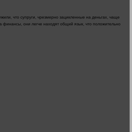
или, что супруги, чрезмерно зацикленные на деньгах, чаще
на финансы, они легче находят общий
язык
, что положительно