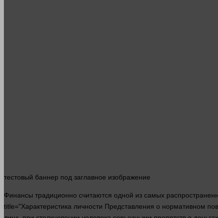
тестовый
баннер
под заглавное изображение
Финансы традиционно считаются
одной
из самых распространенны
title="Характеристика личности Представления о нормативном п
лишь при столкновении человека серьезными препятств о деньг