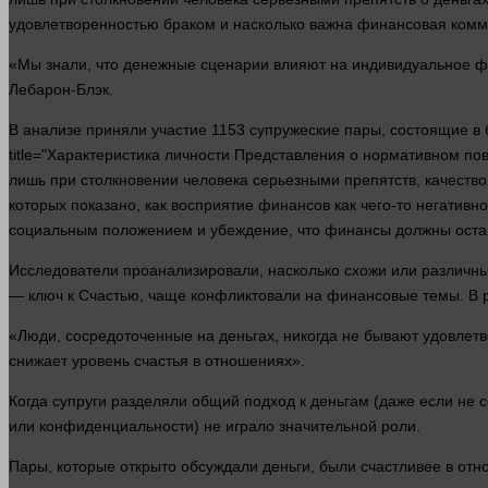
удовлетворенностью браком и насколько важна финансовая ком
«Мы знали, что денежные сценарии влияют на индивидуальное ф
Лебарон-Блэк.
В анализе приняли участие 1153 супружеские пары, состоящие в
title="Характеристика личности Представления о нормативном п
лишь при столкновении человека серьезными препятств, качест
которых показано, как
восприятие
финансов как чего-то негативн
социальным положением и убеждение, что финансы должны оста
Исследователи проанализировали, насколько схожи или различны в
— ключ к
Счастью
, чаще конфликтовали на финансовые темы. В 
«Люди, сосредоточенные на деньгах, никогда не бывают удовлет
снижает уровень счастья в отношениях».
Когда супруги разделяли общий подход к деньгам (даже если не 
или конфиденциальности) не играло значительной роли.
Пары, которые открыто обсуждали
деньги
, были счастливее в от