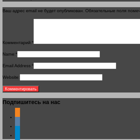
Ваш адрес email не будет опубликован.
Обязательные поля пом
Комментарий:
*
Name:
*
Email Address:
*
Website:
Подпишитесь на нас
odnoklassniki
vkontakte
telegram