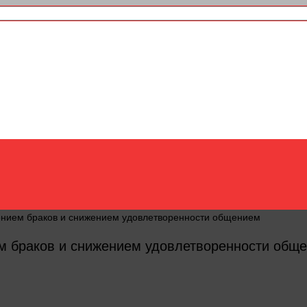
ением браков и снижением удовлетворенности общением
м браков и снижением удовлетворенности общ