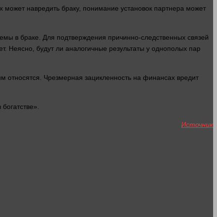
х может навредить браку,
понимание
установок партнера может
емы в браке. Для подтверждения причинно-следственных связей
ет
. Неясно, будут ли аналогичные результаты у однополых пар
к ним относятся. Чрезмерная зацикленность на финансах вредит
 богатстве».
Источник