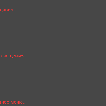
дивил...
а не цены»:...
днее меню...