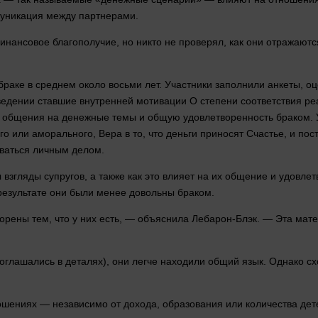
муникация между партнерами.
инансовое благополучие, но
никто
не проверял, как они отражают
 браке в среднем около восьми
лет
. Участники заполнили анкеты, о
оведении ставшие внутренней мотивации О степени соответствия 
во общения на денежные темы и общую удовлетворенность браком.
ого или аморального,
Вера
в то, что
деньги
приносят
Счастье
, и по
ваться личным делом.
згляды супругов, а также как это влияет на их
общение
и удовлет
результате они были менее довольны браком.
ворены тем, что у них есть, — объяснила Лебарон-Блэк. — Эта ма
соглашались в деталях), они легче находили общий
язык
. Однако сх
ношениях — независимо от дохода, образования или количества
дет