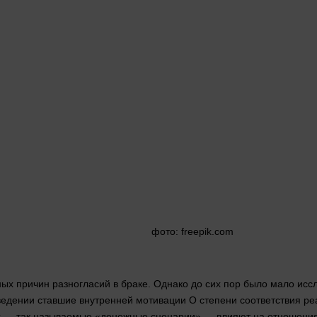
фото
: freepik.com
х причин разногласий в браке. Однако до сих пор было мало иссле
оведении ставшие внутренней мотивации О степени соответствия 
ах — так называемые «денежные сценарии» — влияют на отношени