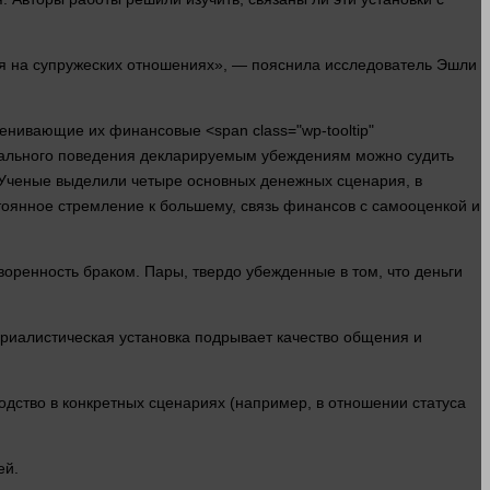
ся на супружеских отношениях», — пояснила исследователь Эшли
ценивающие их финансовые <span class="wp-tooltip"
реального поведения декларируемым убеждениям можно судить
 Ученые выделили четыре основных денежных сценария, в
стоянное стремление к большему, связь финансов с самооценкой и
воренность браком. Пары, твердо убежденные в том, что
деньги
териалистическая
установка
подрывает качество общения и
одство в конкретных сценариях (
например
, в отношении статуса
ей
.