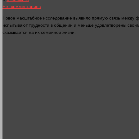
Нет комментариев
Новое масштабное
исследование
выявило прямую связь между фи
испытывают трудности в общении и меньше удовлетворены своим
сказывается на их семейной
жизни
.