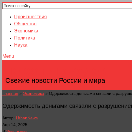
Происшествия
Общество
Экономика
Политика
Наука
Menu
НОВОСТИ ГОРОДОВ
Свежие новости России и мира
Главная
»
Экономика
»
Одержимость деньгами связали с разруш
Одержимость деньгами связали с разрушение
Автор:
UrbanNews
Апр 14, 2025
В
Экономика