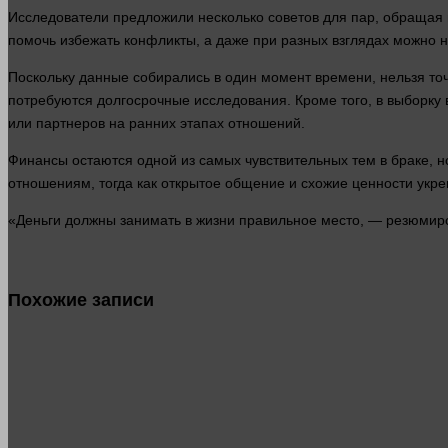
Исследователи предложили
несколько
советов для пар, обращая
помочь избежать конфликты, а даже при разных взглядах можно
Поскольку данные собирались в
один
момент
времени
,
нельзя
точ
потребуются долгосрочные исследования. Кроме того, в выборк
или партнеров на ранних этапах отношений.
Финансы остаются
одной
из самых чувствительных тем в браке, н
отношениям, тогда как открытое
общение
и схожие ценности укр
«Деньги должны занимать в
жизни
правильное
место
, — резюмир
Похожие записи