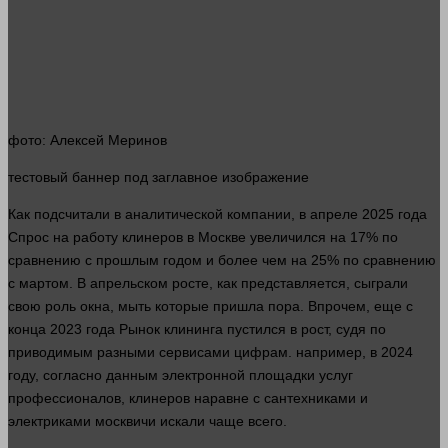
фото
: Алексей Меринов
тестовый
баннер
под заглавное изображение
Как подсчитали в аналитической
компании
, в апреле 2025
года
Спрос
на
работу
клинеров в Москве увеличился на 17% по
сравнению с прошлым годом и более чем на 25% по сравнению
с мартом. В апрельском росте, как представляется, сыграли
свою роль
окна
, мыть которые пришла пора. Впрочем, еще с
конца 2023
года
Рынок
клининга пустился в рост, судя по
приводимым разными сервисами цифрам.
например
, в 2024
году, согласно данным
электронной
площадки услуг
профессионалов, клинеров наравне с сантехниками и
электриками москвичи искали чаще всего.