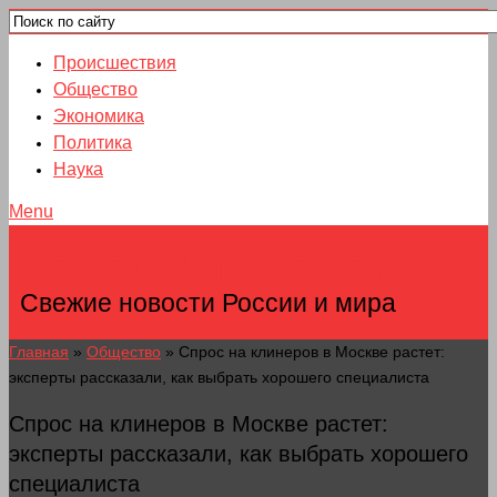
Происшествия
Общество
Экономика
Политика
Наука
Menu
НОВОСТИ ГОРОДОВ
Свежие новости России и мира
Главная
»
Общество
»
Спрос на клинеров в Москве растет:
эксперты рассказали, как выбрать хорошего специалиста
Спрос на клинеров в Москве растет:
эксперты рассказали, как выбрать хорошего
специалиста