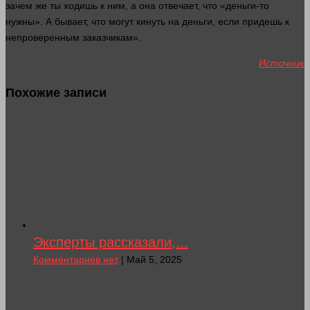
зачем же ты ходишь к ним, а она отвечает, что «
деньги
-то
нужны». А бывает, что могут кинуть на
деньги
, если придешь к
непроверенным заказчикам».
Источник
Похожие записи
Эксперты рассказали,...
Комментариев нет
| Май 5, 2025