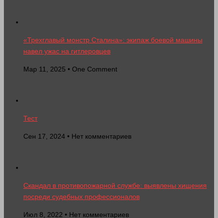
«Трехглавый монстр Сталина»: экипаж боевой машины
навел ужас на гитлеровцев
Мар 11, 2025 • One Comment
Тест
Сен 17, 2024 • Нет комментариев
Скандал в противопожарной службе: выявлены хищения
посреди судебных профессионалов
Июл 8, 2022 • Нет комментариев