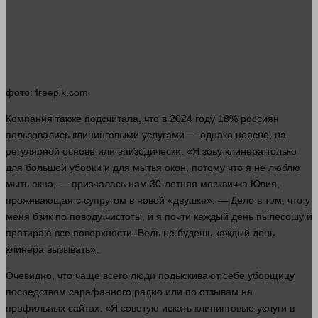
фото
: freepik.com
Компания также подсчитала, что в 2024 году 18% россиян
пользовались клининговыми услугами — однако неясно, на
регулярной основе или эпизодически. «Я зову клинера только
для
большой
уборки и для мытья окон, потому что я не люблю
мыть
окна
, — призналась нам 30-летняя москвичка Юлия,
проживающая с супругом в новой «двушке». — Дело в том, что у
меня бзик по поводу чистоты, и я почти каждый
день
пылесошу и
протираю все
поверхности
. Ведь не будешь каждый
день
клинера вызывать».
Очевидно, что чаще всего
люди
подыскивают себе уборщицу
посредством сарафанного радио или по отзывам на
профильных сайтах. «Я советую искать клининговые
услуги
в