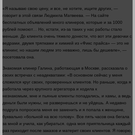
«Я называю свою цену, и все, не хотите, ищите других, —
говорит
в этой связи Людмила Матвеева. — На сайте
бесплатных объявлений
много
клинеров, которые и за 1000
рублей
помоют… Но, кстати, из-за таких у нас
работы
стало
меньше. До
клиента
очень тяжело донести, что вот эти девочки с
ведрами, двумя тряпками и химией из «Фикс прайса» — это не
клининг, но нашим людям это неважно, лишь бы дешевле», —
посетовала она.
Знакомая клинер Галина, работающая в Москве, рассказала о
своих встречах с неадекватами: «В основном
сейчас
у меня
сложился круг своих, проверенных
клиентов
. Но раньше, когда я
работала через крупного агрегатора и ходила к
незнакомым, мне и пьяные клиенты попадались, и хамы, а ведь
деньги
были нужны, не развернешься и не уйдешь. А недавно
подруга попросила меня ее заменить и я попала к женщине,
буквально «больной на всю
голову
». Все пять часов она бегала
за мной и учила, как убираться.
одна
моя приятельница каждый
раз приходит после заказов и материт своих
клиентов
. Я говорю,