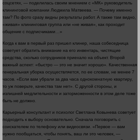
соцсетях, — поделилась своим мнением с «МК» руководитель
клининговой
компании
Людмила Матвеева. — Почему именно
там? По
фото
сразу
видны результаты работ. А также там видно,
«живая» клининговая группа или «не живая», как проходит
общение
с подписчиками…»
Когда к вам в первый раз
пришел
клинер, наша собеседница
советует обратить
внимание
на его инвентарь, чистящие
средства
,
сколько
сотрудников приехало на
объект
. Второй
важный аспект: «
быстро
— это не
значит
хорошо». Качественная
генеральная уборка осуществляется, по ее словам, не менее 7
часов. «Если вам убрали за два часа однокомнатную квартиру,
то уж поверьте, качества там нет». С
другой
стороны
, и
излишней медлительности и заторможенности в этом деле тоже
быть не должно.
Карьерный консультант и психолог Светлана Ковынева советует
подходить к выбору основательно. Сначала поговорить с
соискателем по
телефону
или видеосвязи. «Первое — вам
нужно
пообщаться, чтобы
понять
, ваш ли это
человек
, —