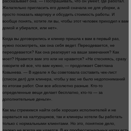
рассказывает она. — Поспрашивать, что он умеет, где работал.
Желательно пригласить его домой сначала не для уборки, а
просто показать квартиру и обсудить стоимость
работы
. И
вообще
понять
, хотите ли вы, чтобы этот
человек
приходил к вам
домой и убирался, или нет».
Когда вы договорились и клинер пришла к вам в первый раз,
нужно
посмотреть, как она себя ведет. Переодевается, не
переодевается? Как она реагирует на ваши замечания? Как
моет? Нравится вам это или не нравится? «Не стесняясь,
сразу
говорите ей все, что вам
нужно
, — продолжает Светлана
Ковынева. — В идеале я бы советовала составить чек-лист
(список дел) для клинера, чтобы у вас не было недопониманий
по итогам работ. Они все абсолютно разные. Кто-то
определенные вещи делает бесплатно, кто-то — за
дополнительные
деньги
».
Как мы стремимся найти себе хороших исполнителей и не
нарваться на халтурщиков, так и клинеры
хотели
бы
работать
только с нормальными клиентами. Но это, понятное дело,
далеко
не всегда им удается. В их профессиональных чатах есть