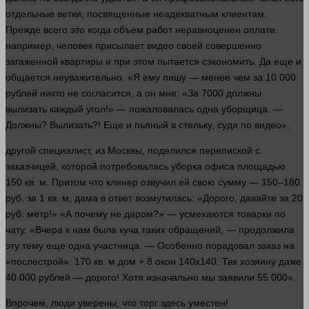
отдельные ветки, посвященные неадекватным клиентам.
Прежде всего это когда объем работ неравноценен оплате.
например
,
человек
присылает
видео
своей совершенно
загаженной квартиры и при этом пытается сэкономить. Да еще и
общается неуважительно. «Я ему пишу — менее чем за 10 000
рублей
никто
не согласится, а он мне: «За 7000 должны
вылизать каждый угол!» — пожаловалась
одна
уборщица. —
Должны? Вылизать?! Еще и пьяный в стельку, судя по
видео
».
другой
специалист, из Москвы, поделился перепиской с
заказчицей, которой потребовалась уборка офиса площадью
150 кв. м. Притом что клинер озвучил ей свою сумму — 150–180
руб. за 1 кв. м, дама в ответ возмутилась: «Дорого, давайте за 20
руб. метр!» «А почему не даром?» — усмехаются товарки по
чату. «Вчера к нам была куча таких обращений, — продолжила
эту тему еще
одна
участница. — Особенно порадовал
заказ
на
«послестрой»: 170 кв. м
дом
+ 8 окон 140х140. Так хозяину даже
40 000
рублей
— дорого! Хотя изначально мы заявили 55 000».
Впрочем,
люди
уверены, что торг
здесь
уместен!