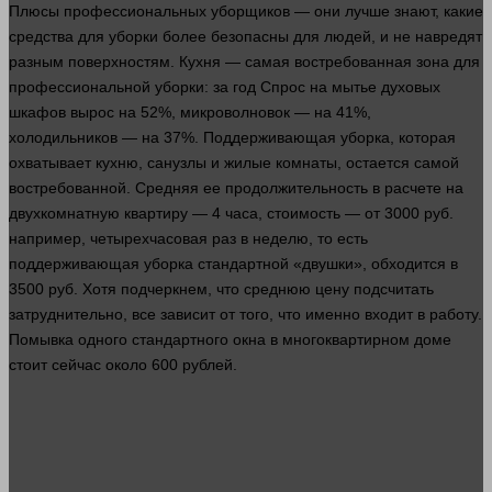
Плюсы профессиональных уборщиков — они
лучше
знают, какие
средства
для уборки более безопасны для
людей
, и не навредят
разным поверхностям. Кухня — самая востребованная зона для
профессиональной уборки: за год
Спрос
на мытье духовых
шкафов вырос на 52%, микроволновок — на 41%,
холодильников — на 37%. Поддерживающая уборка, которая
охватывает кухню, санузлы и жилые комнаты, остается самой
востребованной. Средняя ее продолжительность в расчете на
двухкомнатную квартиру — 4 часа, стоимость — от 3000 руб.
например
, четырехчасовая раз в неделю, то есть
поддерживающая уборка стандартной «двушки», обходится в
3500 руб. Хотя подчеркнем, что среднюю цену подсчитать
затруднительно, все зависит от того, что именно входит в
работу
.
Помывка
одного
стандартного
окна
в многоквартирном доме
стоит
сейчас
около 600
рублей
.