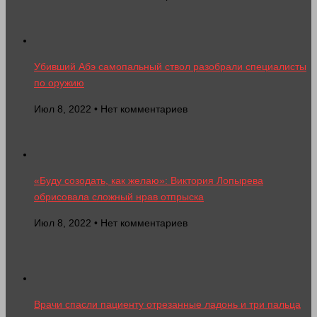
Убивший Абэ самопальный ствол разобрали специалисты
по оружию
Июл 8, 2022 • Нет комментариев
«Буду созодать, как желаю»: Виктория Лопырева
обрисовала сложный нрав отпрыска
Июл 8, 2022 • Нет комментариев
Врачи спасли пациенту отрезанные ладонь и три пальца