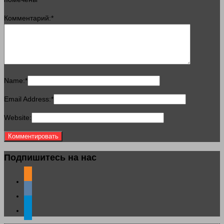
Комментарий:
*
Name:
*
Email Address:
*
Website:
Подпишитесь на нас
odnoklassniki
vkontakte
telegram