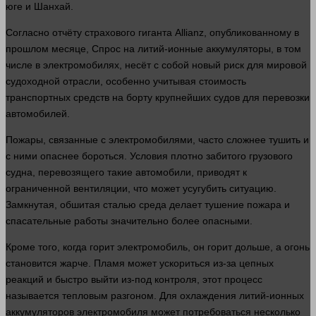
юге и Шанхай.
Согласно отчёту страхового гиганта Allianz, опубликованному в
прошлом
месяце,
Спрос
на литий-ионные аккумуляторы, в том
числе в электромобилях, несёт с собой новый риск для мировой
судоходной отрасли, особенно учитывая стоимость
транспортных средств на борту крупнейших судов для перевозки
автомобилей.
Пожары, связанные с электромобилями, часто сложнее тушить и
с ними опаснее бороться. Условия плотно забитого грузового
судна, перевозящего такие автомобили, приводят к
ограниченной вентиляции, что может усугубить ситуацию.
Замкнутая, обшитая сталью среда делает тушение пожара и
спасательные
работы
значительно более опасными.
Кроме того, когда горит электромобиль, он горит дольше, а
огонь
становится жарче. Пламя может ускориться из-за цепных
реакций и
быстро
выйти из-под контроля, этот
процесс
называется тепловым разгоном. Для охлаждения литий-ионных
аккумуляторов электромобиля может потребоваться
несколько