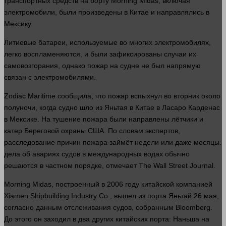
транспортных средств на борту Morning Midas, включая
электромобили, были произведены в Китае и направлялись в
Мексику.
Литиевые батареи, используемые во многих электромобилях,
легко воспламеняются, и были зафиксированы случаи их
самовозгорания, однако пожар на судне не был напрямую
связан с электромобилями.
Zodiac Maritime сообщила, что пожар вспыхнул во вторник около
полуночи, когда судно шло из Яньтая в Китае в Ласаро Карденас
в Мексике. На тушение пожара были направлены лётчики и
катер Береговой охраны США. По словам экспертов,
расследование причин пожара займёт недели или даже месяцы.
дела
об авариях судов в международных водах обычно
решаются в частном порядке, отмечает The Wall Street Journal.
Morning Midas, построенный в 2006 году китайской компанией
Xiamen Shipbuilding Industry Co.,
вышел
из порта Яньтай 26 мая,
согласно данным отслеживания судов, собранным Bloomberg.
До этого он заходил в два других китайских порта: Наньша на