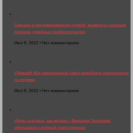
Скандал в противопожарной службе: выявлены хищения
посреди судебных профессионалов
Июл 8, 2022 • Нет комментариев
Убивший Абэ самопальный ствол разобрали специалисты
по оружию
Июл 8, 2022 • Нет комментариев
«Буду созодать, как желаю»: Виктория Лопырева
обрисовала сложный нрав отпрыска