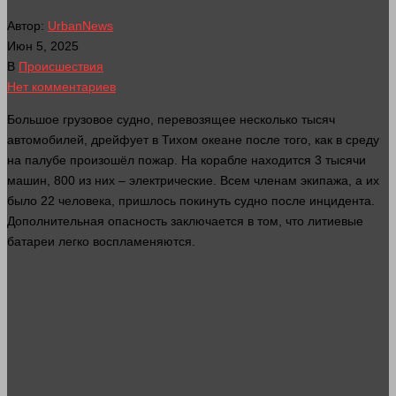
Автор:
UrbanNews
Июн 5, 2025
В
Происшествия
Нет комментариев
Большое грузовое судно, перевозящее
несколько
тысяч
автомобилей, дрейфует в Тихом океане после того, как в среду
на палубе произошёл пожар. На корабле находится 3 тысячи
машин, 800 из них – электрические. Всем членам экипажа, а их
было 22
человека
, пришлось покинуть судно после инцидента.
Дополнительная опасность заключается в том, что литиевые
батареи легко воспламеняются.