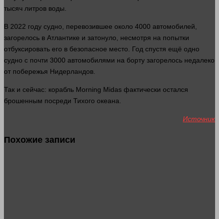
тысяч литров
воды
.
В 2022 году судно, перевозившее около 4000 автомобилей,
загорелось в Атлантике и затонуло, несмотря на попытки
отбуксировать его в безопасное
место
. Год спустя ещё одно
судно с почти 3000 автомобилями на борту загорелось недалеко
от побережья Нидерландов.
Так и
сейчас
: корабль Morning Midas фактически остался
брошенным посреди Тихого океана.
Источник
Похожие записи