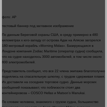
фото
: AP
тестовый
баннер
под заглавное изображение
По данным Береговой охраны США, в среду примерно в 480
километрах к юго-западу от острова Адак на Аляске загорелся
180-метровый корабль «Morning Midas». Базирующаяся в
Лондоне компания Zodiac Maritime (оператор судна) сообщила,
что на судне находилось 3000 автомобилей, в том числе около
800 электромобилей.
Представитель сообщил, что все 22 члена экипажа благополучно
поднялись на спасательную шлюпку, с трудом сдерживая пламя.
Их доставили на соседнее торговое судно. Данные морских
сообщений показывают, что поблизости стоят два
контейнеровоза – COSCO Hellas и Matson’s Manukai.
По словам
человека
, знакомого с грузом судна, большинство