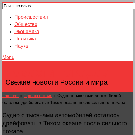
Происшествия
Общество
Экономика
Политика
Наука
Menu
НОВОСТИ ГОРОДОВ
Свежие новости России и мира
Главная
»
Происшествия
»
Судно с тысячами автомобилей
осталось дрейфовать в Тихом океане после сильного пожара
Судно с тысячами автомобилей осталось
дрейфовать в Тихом океане после сильного
пожара