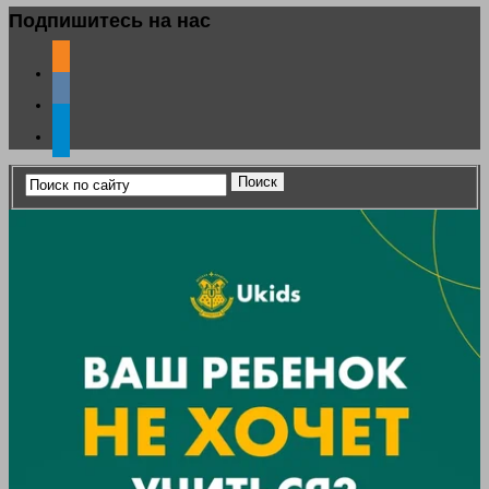
Подпишитесь на нас
odnoklassniki
vkontakte
telegram