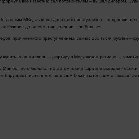
ут формула все известна: сел потребителем –
вышел
дилером. Судь
. По данным МВД, львиная доля этих преступников – подростки, не
ть наказание до
одного
года
колонии – не
больше
.
щерба, причиненного преступлением.
сейчас
250 тысяч
рублей
– кру
 купить, а на миллион – квартиру в Московском регионе, – замети
Минюст, но очевидно, что в этом плане «эра милосердия» если и на
ем берущим начало в коллективном бессознательном и связанным п