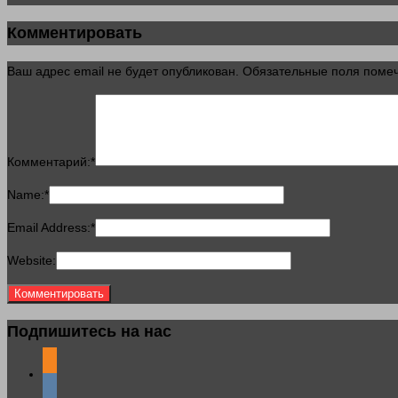
Комментировать
Ваш адрес email не будет опубликован.
Обязательные поля пом
Комментарий:
*
Name:
*
Email Address:
*
Website:
Подпишитесь на нас
odnoklassniki
vkontakte