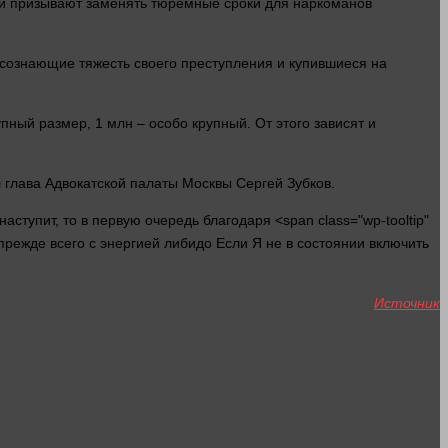
и призывают заменять тюремные сроки для наркоманов
 осознающие тяжесть своего
преступления
и купившиеся на
пный размер, 1 млн – особо крупный. От этого зависят и
л глава Адвокатской палаты Москвы Сергей Зубков.
ступит, то в первую очередь благодаря <span class="wp-tooltip"
режде всего с энергией либидо Если Я не в состоянии включить
Источник