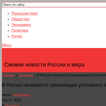
Происшествия
Общество
Экономика
Политика
Наука
Menu
НОВОСТИ ГОРОДОВ
Свежие новости России и мира
Главная
»
Политика
»
В России начинается гуманизация уголовно
В России начинается гуманизация уголовного 
Автор:
UrbanNews
Июн 6, 2025
В
Политика