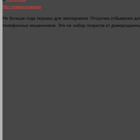
Нет комментариев
Не
больше
года
тюрьмы для закладчиков. Отсрочка отбывания дл
телефонных мошенников. Это не набор лозунгов от доморощенн