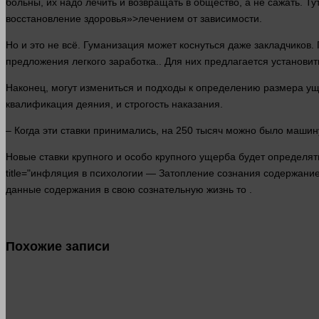
больны, их надо лечить и возвращать в
общество
, а не сажать. Т
восстановление здоровья»>лечением от зависимости.
Но и это не всё. Гуманизация может коснуться даже закладчиков
предложения
легкого заработка.. Для них предлагается установи
Наконец, могут измениться и подходы к определению размера у
квалификация деяния, и строгость наказания.
– Когда эти ставки принимались, на 250 тысяч можно было машину
Новые ставки крупного и особо крупного ущерба будет определять 
title="инфляция в психологии — Затопление сознания содержани
данные содержания в свою сознательную жизнь то .
Похожие записи