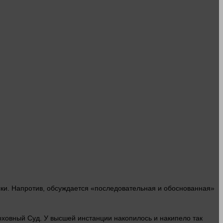
ски. Напротив, обсуждается «последовательная и обоснованная»
рховный
Суд
. У высшей инстанции накопилось и накипело так