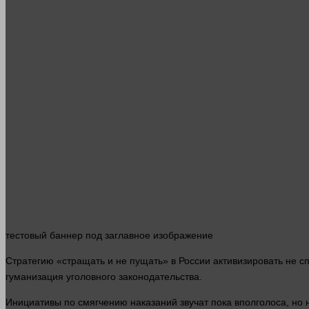
тестовый
баннер
под заглавное изображение
Стратегию «стращать и не пущать» в России активизировать не 
гуманизация уголовного законодательства.
Инициативы по смягчению наказаний звучат пока вполголоса, но 