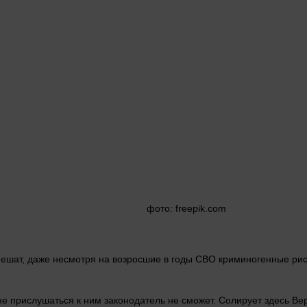
фото
: freepik.com
спешат, даже несмотря на возросшие в годы СВО криминогенные ри
не прислушаться к ним законодатель не сможет. Солирует
здесь
Ве