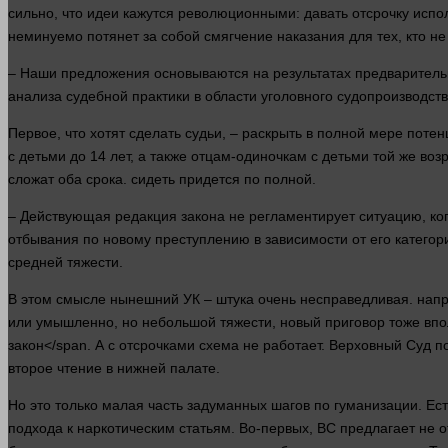
сильно, что идеи кажутся революционными: давать отсрочку испо
неминуемо потянет за собой смягчение наказания для тех, кто не
– Наши
предложения
основываются на результатах предваритель
анализа
судебной
практики в
области
уголовного судопроизводст
Первое, что хотят сделать судьи, – раскрыть в полной мере поте
с детьми до 14
лет
, а также отцам-одиночкам с детьми той же воз
сложат оба срока.
сидеть
придется по полной.
– Действующая редакция закона не регламентирует ситуацию, ко
отбывания по новому преступлению в зависимости от его катего
средней тяжести.
В этом смысле нынешний УК – штука очень несправедливая.
нап
или умышленно, но небольшой тяжести, новый приговор тоже вп
закон</span. А с отсрочками схема не работает. Верховный
Суд
по
второе чтение в нижней палате.
Но это только малая
часть
задуманных шагов по гуманизации. Есть
подхода к наркотическим статьям. Во-первых, ВС предлагает не о