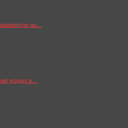
намекнули на...
ий угодил в...