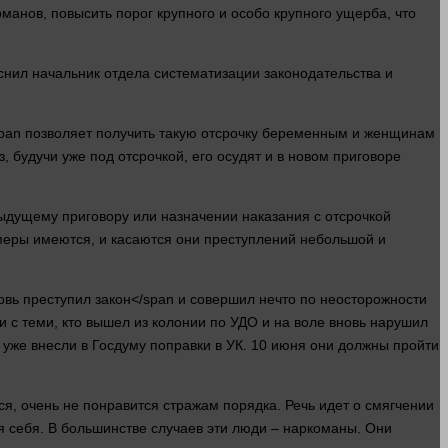
манов, повысить порог крупного и особо крупного ущерба, что
снил начальник отдела систематизации законодательства и
span позволяет получить такую отсрочку беременным и женщинам
, будучи уже под отсрочкой, его осудят и в новом приговоре
ыдущему приговору или назначении наказания с отсрочкой
меры имеются, и касаются они
преступлений
небольшой и
новь преступил
закон</span и совершил нечто по неосторожности
и с теми, кто
вышел
из колонии по УДО и на воле вновь нарушил
уже внесли в Госдуму поправки в УК. 10 июня они должны пройти
тся, очень не понравится стражам порядка. Речь
идет
о смягчении
я себя. В большинстве случаев эти
люди
– наркоманы. Они