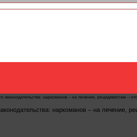
го законодательства: наркоманов – на лечение, рецидивистам – от
законодательства: наркоманов – на лечение, ре