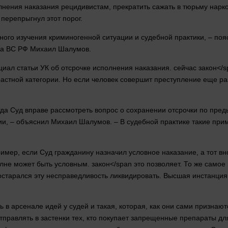
лнения наказания рецидивистам, прекратить сажать в тюрьму нарко
 перепрыгнул этот порог.
ного изучения криминогенной ситуации и
судебной
практики, – поя
ва ВС РФ Михаил Шалумов.
нциал статьи УК об отсрочке исполнения наказания.
сейчас
закон</
растной категории. Но если
человек
совершит
преступление
еще раз
гда
Суд
вправе рассмотреть
вопрос
о сохранении отсрочки по пред
рии, – объяснил Михаил Шалумов. – В
судебной
практике такие при
ример
, если
Суд
гражданину назначил условное наказание, а тот в
олне может быть условным.
закон</span это позволяет. То же самое 
старался эту несправедливость ликвидировать. Высшая инстанция 
 в арсенале идей у судей и такая, которая, как они сами признаю
тправлять в застенки тех, кто покупает запрещенные препараты дл