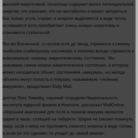
высокой энергетикой, поскольку содержит
много
потенциальной
энергии, что означает, что он нестабилен и может загореться.
Как только уголь сгорает и энергия выделяется в виде тепла,
оставшаяся зола приобретает очень низкую энергетику и
становится стабильной.
Все во Вселенной, от кусков угля до звезд, стремится к своему
наиболее стабильному состоянию и поэтому всегда стремится к
максимально низкому энергетическому состоянию. Мы
называем самое низкое энергетическое
состояние
, в котором
может находиться
объект
, состоянием «вакуума», но иногда
объекты могут попасть в ловушку, называемую «ложным
вакуумом», продолжает Daily Mail.
доктор
Луис Хамайд, научный сотрудник Национального
института ядерной физики в Неаполе, рассказал MailOnline:
«Хорошей аналогией для поля в ложном вакууме является
шарик в чаше, стоящей на табурете. Шарик не сможет покинуть
чашу, если к нему не приложить немного энергии в виде толчка,
а если он это сделает, то упадет до самой земли».