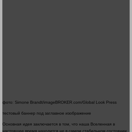
фото
: Simone Brandt/imageBROKER.com/Global Look Press
тестовый
баннер
под заглавное изображение
Основная идея заключается в том, что наша Вселенная в
настоящее
время
находится не в самом стабильном состоянии,