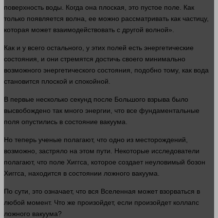
поверхность
воды
. Когда она плоская, это пустое поле. Как
только появляется волна, ее можно рассматривать как частицу,
которая может взаимодействовать с
другой
волной».
Как и у всего остального, у этих полей есть энергетические
состояния, и они стремятся достичь своего минимально
возможного энергетического состояния, подобно тому, как вода
становится плоской и спокойной.
В первые
несколько
секунд после Большого взрыва было
высвобождено так
много
энергии, что все фундаментальные
поля опустились в
состояние
вакуума.
Но теперь ученые полагают, что одно из месторождений,
возможно, застряло на этом пути. Некоторые исследователи
полагают, что поле Хиггса, которое создает неуловимый бозон
Хиггса, находится в состоянии ложного вакуума.
По сути, это означает, что вся Вселенная может взорваться в
любой
момент
. Что же произойдет, если произойдет коллапс
ложного вакуума?