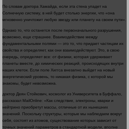
По словам доктора Хамайда, если эта стена упадет на
Солнечную систему, в ней будет столько энергии, что «она
мгновенно уничтожит любую звезду или планету на своем пути».
Однако то, что останется после первоначального разрушения,
возможно, еще страшнее. Взаимодействие между
фундаментальными полями — это то, что придает частицам их
свойства и определяет, как они взаимодействуют. Это, в свою
очередь, определяет все: от физики, которая удерживает
планеты
вместе
, до химических реакций, происходящих внутри
наших
клеток. Если поле Хиггса
внезапно
выйдет на новый
энергетический уровень, то никакая физика, с которой мы
знакомы, будет невозможна.
доктор
Деян Стойкович, космолог из Университета в Буффало,
рассказал MailOnline: «Как следствие, электроны, кварки и
нейтрино приобретут массы, отличные от их нынешних
значений. Поскольку структуры, которые мы наблюдаем вокруг
себя, состоят из атомов, существование которых зависит от
точных значений параметров в стандартной модели, вполне