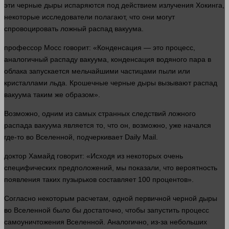
эти черные дыры испаряются под действием излучения Хокинга,
некоторые исследователи полагают, что они могут
спровоцировать ложный распад вакуума.
профессор
Мосс
говорит
: «Конденсация — это
процесс
,
аналогичный распаду вакуума, конденсация водяного пара в
облака запускается мельчайшими частицами пыли или
кристаллами льда. Крошечные черные дыры вызывают распад
вакуума таким же образом».
Возможно, одним из самых странных следствий ложного
распада вакуума является то, что он, возможно, уже начался
где-то во Вселенной, подчеркивает Daily Mail.
доктор
Хамайд
говорит
: «Исходя из некоторых очень
специфических предположений, мы показали, что вероятность
появления таких пузырьков составляет 100 процентов».
Согласно некоторым расчетам,
одной
первичной черной дыры
во Вселенной было бы достаточно, чтобы запустить
процесс
самоуничтожения Вселенной. Аналогично, из-за небольших