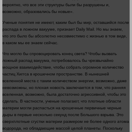
вероятно
, что все эти структуры были бы разрушены и,
возможно, образовались бы новые».
Ученые понятия не имеют, каким был бы
мир
, оставшийся после
распада в ложном вакууме, признает Daily Mail. Но мы знаем,
что это было бы абсолютно несовместимо с жизнью в том виде,
в каком мы ее знаем
сейчас
.
Что могло бы спровоцировать конец света? Чтобы вызвать
ложный распад вакуума, потребовалось бы чрезвычайно
мощное взаимодействие, чтобы собрать огромное
количество
частиц Хиггса в крошечном пространстве. В нынешней
вселенной места с таким количеством энергии, возможно, даже
невозможны, но плохая новость заключается в том, что ранняя
вселенная, возможно, была достаточно агрессивной, чтобы это
сделать. В частности, ученые полагают, что плотные
области
материи
могли
распасться на крошечные первичные черные
дыры в первые
несколько
секунд после Большого взрыва. Это
сверхплотные сгустки материи размером не более
одного
атома
водорода, но обладающие массой целой планеты. Поскольку