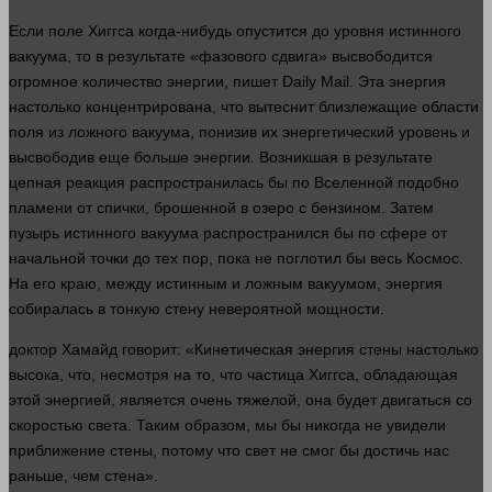
Если поле Хиггса когда-нибудь опустится до уровня истинного
вакуума, то в результате «фазового сдвига» высвободится
огромное
количество
энергии, пишет Daily Mail. Эта энергия
настолько концентрирована, что вытеснит близлежащие
области
поля из ложного вакуума, понизив их энергетический уровень и
высвободив еще
больше
энергии. Возникшая в результате
цепная реакция распространилась бы по Вселенной подобно
пламени от спички, брошенной в озеро с бензином. Затем
пузырь истинного вакуума распространился бы по сфере от
начальной точки до тех пор, пока не поглотил бы весь
Космос
.
На его краю, между истинным и ложным вакуумом, энергия
собиралась в тонкую стену невероятной мощности.
доктор
Хамайд
говорит
: «Кинетическая энергия стены настолько
высока, что, несмотря на то, что частица Хиггса, обладающая
этой энергией, является очень тяжелой, она будет двигаться со
скоростью света. Таким образом, мы бы никогда не увидели
приближение стены, потому что
свет
не смог бы достичь нас
раньше, чем стена».