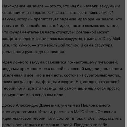
Нахождение на земле — это то, что мы бы назвали вакуумным
состоянием, в то
время
как чаша — это всего лишь ложный
вакуум, который препятствует падению мрамора на
землю
. Что
вызывает беспокойство в этой идее, так это возможность того,
что фундаментальная
часть
структуры Вселенной может
застрять в одном из этих ложных вакуумов, отмечает Daily Mail.
Все, что
нужно
, — это небольшой толчок, и сама
структура
реальности рухнет до основания.
Идея ложного вакуума становится по-настоящему пугающей,
когда мы применяем ее к нашей нынешней модели реальности.
Вселенная и все, что в ней есть, состоит из субатомных частиц,
таких как электроны, фотоны и кварки. Но, согласно квантовой
теории поля, все эти частицы на самом деле являются просто
возмущениями в основном поле.
доктор
Алессандро Дзенезини, ученый из Национального
института оптики в Италии, рассказал MailOnline: «Основная
идея квантовой теории поля состоит в том, чтобы представлять
реальность только с помощью полей. Представьте себе