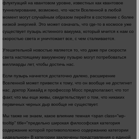
флуктуаций на квантовом уровне, известных как квантовое
туннелирование, возможно, что
части
Вселенной в любой
момент
могут случайным образом перейти в
состояние
с более
низкой энергией. Это может означать, что где-то в космосе уже
существует пузырь истинного вакуума, который мчится к нам со
скоростью света и уничтожает все, с чем сталкивается.
Утешительной новостью является то, что даже при скорости
света настоящему вакуумному пузырю могут потребоваться
миллиарды
лет
, чтобы достичь нас.
Если пузырь начнется достаточно
далеко
,
расширение
Вселенной может привести к тому, что он вообще не достигнет
нас.
доктор
Хамайд и
профессор
Мосс предполагают, что тот
факт, что мы еще живы, свидетельствует о том, что никаких
первичных черных дыр вообще не существует.
Мы также не знаем, какое влияние темная <span class="wp-
tooltip" title="предельно широкая философская категория
содержание которой противоположно содержанию категории
«идеальное» В категории заключены представления о единой