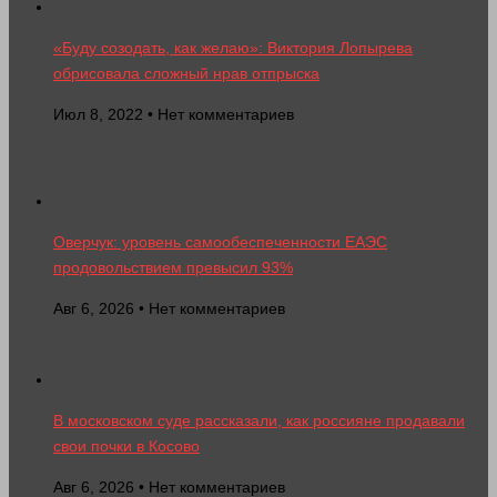
«Буду созодать, как желаю»: Виктория Лопырева
обрисовала сложный нрав отпрыска
Июл 8, 2022 • Нет комментариев
Оверчук: уровень самообеспеченности ЕАЭС
продовольствием превысил 93%
Авг 6, 2026 • Нет комментариев
В московском суде рассказали, как россияне продавали
свои почки в Косово
Авг 6, 2026 • Нет комментариев