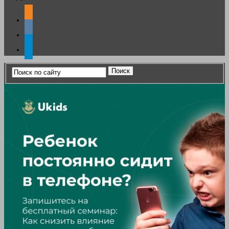
odnoklassniki
vkontakte
telegram