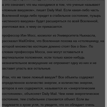
а это означает, что мы находимся в том, что ученые называют
«ложным вакуумом», пишет Daily Mail. Если какая-либо
часть
Вселенной когда-либо придет в стабильное
состояние
, пузырь
«истинного вакуума» будет расширяться по всей Вселенной,
уничтожая все, к чему он прикасается.
профессор
Иэн Мосс, космолог из Университета Ньюкасла,
рассказал MailOnline, что Вселенная похожа на «столешницу, на
которой множество костяшек домино стоят бок о бок». По
словам профессора Мосса, они могут оставаться в
вертикальном положении, если только какое-нибудь
незначительное возмущение не опрокинет одну из них и не
заставит упасть все остальные.
Итак, что же такое ложный вакуум? Все объекты содержат
определенное
количество
энергии, и
количество
энергии,
которое в них содержится, называется их «энергетическим
состоянием», объясняет Daily Mail. Чем ниже энергетическое
состояние
, тем стабильнее становится
объект
. Если вы
подумаете о куске угля, то увидите, что он обладает очень