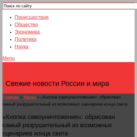
Происшествия
Общество
Экономика
Политика
Наука
Menu
НОВОСТИ ГОРОДОВ
Свежие новости России и мира
Главная
»
Наука
»
«Кнопка самоуничтожения»: обрисован
самый разрушительный из возможных сценариев конца света
«Кнопка самоуничтожения»: обрисован
самый разрушительный из возможных
сценариев конца света