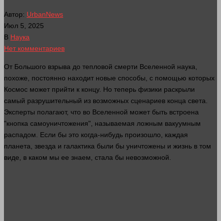
Автор:
UrbanNews
Июл 5, 2025
В
Наука
Нет комментариев
От Большого взрыва до тепловой
смерти
Вселенной наука,
похоже, постоянно находит новые способы, с помощью которых
Космос
может прийти к концу. Но теперь физики раскрыли
самый разрушительный из возможных сценариев конца света.
Эксперты полагают, что во Вселенной может быть встроена
"кнопка самоуничтожения", называемая ложным вакуумным
распадом. Если бы это когда-нибудь произошло, каждая
планета, звезда и галактика были бы уничтожены и
жизнь
в том
виде, в каком мы ее знаем,
стала
бы невозможной.