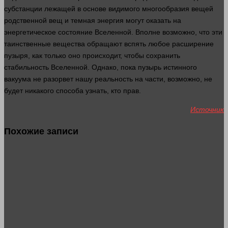
субстанции лежащей в основе видимого многообразия вещей
родственной вещ и темная энергия могут оказать на
энергетическое
состояние
Вселенной. Вполне возможно, что эти
таинственные вещества обращают вспять любое
расширение
пузыря, как только оно происходит, чтобы сохранить
стабильность Вселенной. Однако, пока пузырь истинного
вакуума не разорвет нашу реальность на
части
, возможно, не
будет никакого способа узнать, кто прав.
Источник
Похожие записи